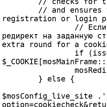
	// checks for the presence of a return url 

	// and ensures that this url is not the 
registration or login pa
		// Если sessioncookie существует, 
редирект на заданную ст
extra round for a cooki
		if (isset( 
$_COOKIE[mosMainFrame::
		mosRedirect( $return );

	} else {

			mosRedirect(
$mosConfig_live_site .'
option=cookiecheck&retu