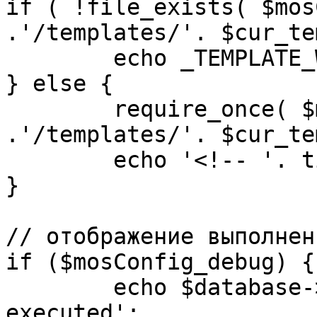
if ( !file_exists( $mos
.'/templates/'. $cur_te
	echo _TEMPLATE_WARN . $cur_template;

} else {

	require_once( $mosConfig_absolute_path 
.'/templates/'. $cur_te
	echo '<!-- '. time() .' -->';

}

// отображение выполнен
if ($mosConfig_debug) {

	echo $database->_ticker . ' queries 
executed';
