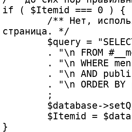
if ( $Itemid === 0 ) {

	/** Нет, используется именно главная 
страница. */

	$query = "SELECT id"

	. "\n FROM #__menu"

	. "\n WHERE menutype = 'mainmenu'"

	. "\n AND published = 1"

	. "\n ORDER BY parent, ordering"

	;

	$database->setQuery( $query, 0, 1 );

	$Itemid = $database->loadResult();

}
