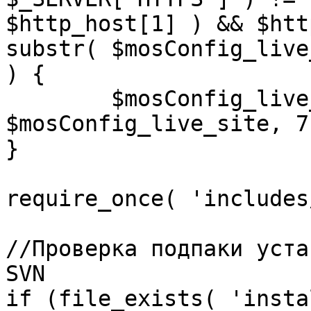
$http_host[1] ) && $htt
substr( $mosConfig_live
) {

	$mosConfig_live_site = 'https://'.substr( 
$mosConfig_live_site, 7 
}

require_once( 'includes
//Проверка подпаки уста
SVN

if (file_exists( 'insta