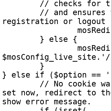
	// checks for the presence of a return url 

	// and ensures that this url is not the 
registration or logout 
		mosRedirect( $return );

	} else {

		mosRedirect( 
$mosConfig_live_site.'/
	}

} else if ($option == '
	// No cookie was set upon login. If it is 
set now, redirect to th
show error message.

	if (isset( 