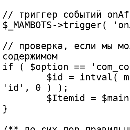
// триггер событий onAf
$_MAMBOTS->trigger( 'on
// проверка, если мы мо
содержимом

if ( $option == 'com_co
	$id = intval( mosGetParam( $_REQUEST, 
'id', 0 ) );

	$Itemid = $mainframe->getItemid( $id );

}

/** до сих пор правильн