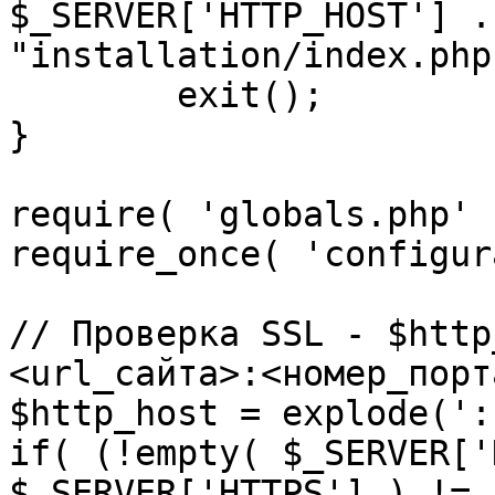
$_SERVER['HTTP_HOST'] .
"installation/index.php"
	exit();

}

require( 'globals.php' )
require_once( 'configur
// Проверка SSL - $http
<url_сайта>:<номер_порт
$http_host = explode(':
if( (!empty( $_SERVER['
$_SERVER['HTTPS'] ) != 