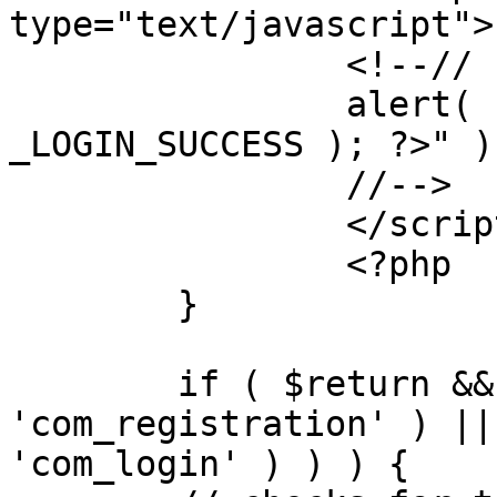
type="text/javascript">

		<!--//

		alert( "<?php echo addslashes( 
_LOGIN_SUCCESS ); ?>" );
		//-->

		</script>

		<?php

	}

	if ( $return && !( strpos( $return, 
'com_registration' ) ||
'com_login' ) ) ) {
