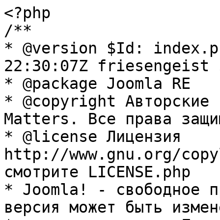
<?php

/**

* @version $Id: index.p
22:30:07Z friesengeist $
* @package Joomla RE

* @copyright Авторские 
Matters. Все права защи
* @license Лицензия 
http://www.gnu.org/copy
смотрите LICENSE.php

* Joomla! - свободное п
версия может быть измене