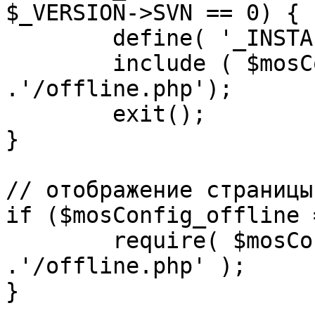
$_VERSION->SVN == 0) {

	define( '_INSTALL_CHECK', 1 );

	include ( $mosConfig_absolute_path 
.'/offline.php');

	exit();

}

// отображение страницы
if ($mosConfig_offline 
	require( $mosConfig_absolute_path 
.'/offline.php' );

}
