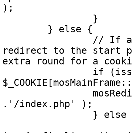
);

		}

	} else {

		// If a sessioncookie exists, 
redirect to the start p
extra round for a cooki
		if (isset( 
$_COOKIE[mosMainFrame::
		mosRedirect( $mosConfig_live_site 
.'/index.php' );

		} else {

			mosRedirect(