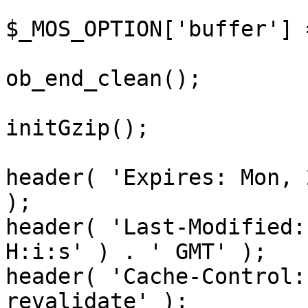
$_MOS_OPTION['buffer'] 
ob_end_clean();

initGzip();

header( 'Expires: Mon, 
);

header( 'Last-Modified:
H:i:s' ) . ' GMT' );

header( 'Cache-Control:
revalidate' );
