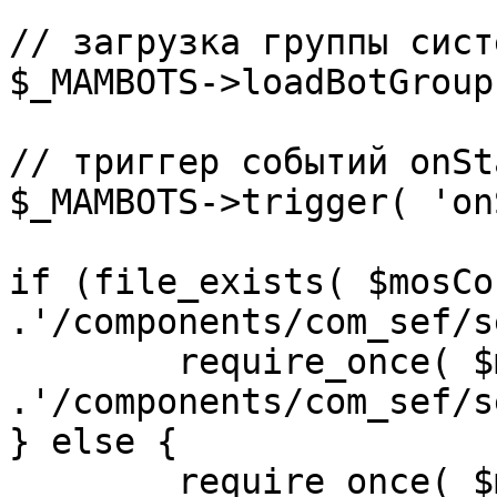
// загрузка группы сист
$_MAMBOTS->loadBotGroup
// триггер событий onSta
$_MAMBOTS->trigger( 'on
if (file_exists( $mosCo
.'/components/com_sef/s
	require_once( $mosConfig_absolute_path 
.'/components/com_sef/s
} else {

	require_once( $mosConfig_absolute_path 