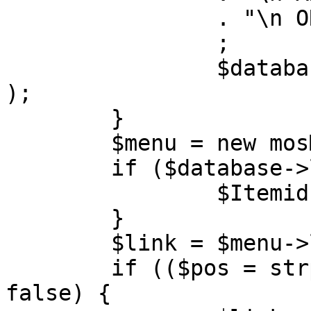
		. "\n ORDER BY parent, ordering"

		;

		$database->setQuery( $query, 0, 1 
);

	}

	$menu = new mosMenu( $database );

	if ($database->loadObject( $menu )) {

		$Itemid = $menu->id;

	}

	$link = $menu->link;

	if (($pos = strpos( $link, '?' )) !== 
false) {
