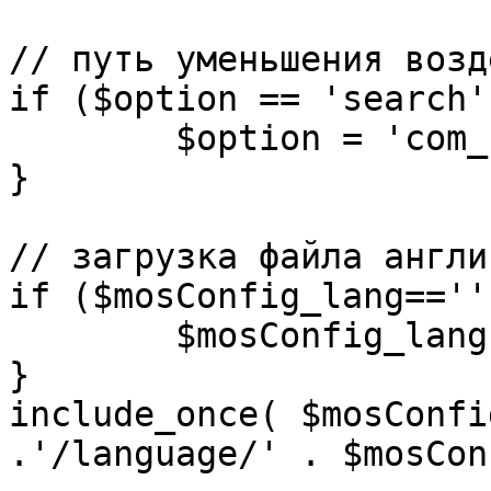
// путь уменьшения возд
if ($option == 'search')
	$option = 'com_search';

}

// загрузка файла англи
if ($mosConfig_lang=='')
	$mosConfig_lang = 'english';

}

include_once( $mosConfi
.'/language/' . $mosCon