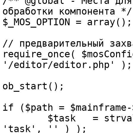
/** @global - Места для
обработки компонента */

$_MOS_OPTION = array();

// предварительный захв
require_once( $mosConfi
'/editor/editor.php' );

ob_start();		 

if ($path = $mainframe-
	$task 	= strval( mosGetParam( $_REQUEST, 
'task', '' ) );
