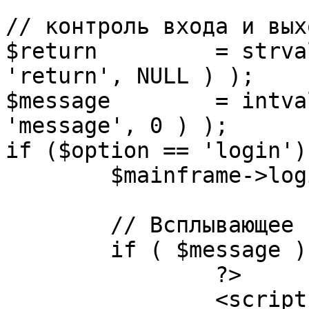
// контроль входа и вых
$return 	= strval( mosGetParam( $_REQUEST, 
'return', NULL ) );

$message 	= intval( mosGetParam( $_POST, 
'message', 0 ) );

if ($option == 'login') 
	$mainframe->login();

	// Всплывающее сообщение JS

	if ( $message ) {

		?>

		<script language="javascript" 