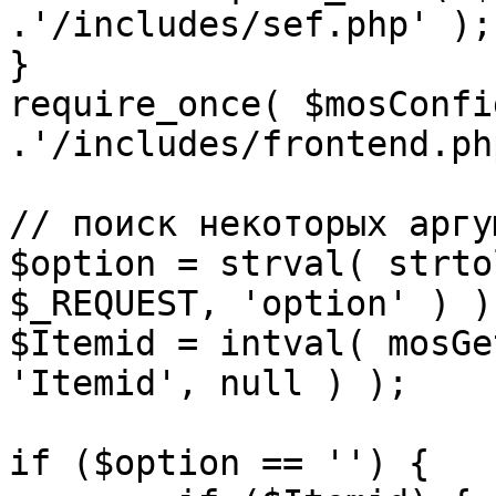
.'/includes/sef.php' );

}

require_once( $mosConfi
.'/includes/frontend.ph
// поиск некоторых аргу
$option = strval( strto
$_REQUEST, 'option' ) ) 
$Itemid = intval( mosGe
'Itemid', null ) );

if ($option == '') {
