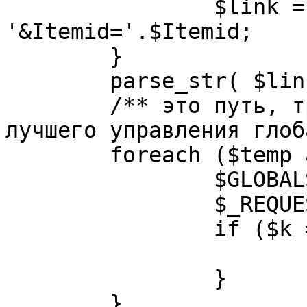
		$link = substr( $link, $pos+1 ). 
'&Itemid='.$Itemid;

	}

	parse_str( $link, $temp );

	/** это путь, требуется переделать для 
лучшего управления глоб
	foreach ($temp as $k=>$v) {

		$GLOBALS[$k] = $v;

		$_REQUEST[$k] = $v;

		if ($k == 'option') {

			$option = $v;
		}

	}
