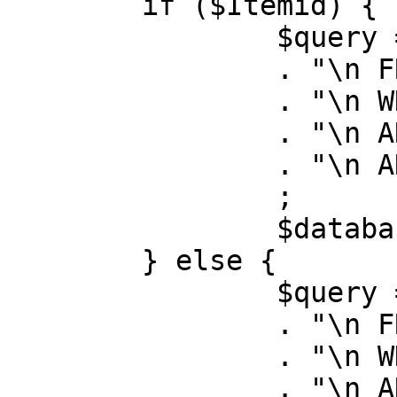
	if ($Itemid) {

		$query = "SELECT id, link"

		. "\n FROM #__menu"

		. "\n WHERE menutype = 'mainmenu'"

		. "\n AND id = " . (int) $Itemid

		. "\n AND published = 1"

		;

		$database->setQuery( $query );

	} else {

		$query = "SELECT id, link"

		. "\n FROM #__menu"

		. "\n WHERE menutype = 'mainmenu'"

		. "\n AND published = 1"
