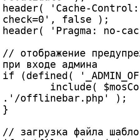
header( 'Cache-Control:
check=0', false );

header( 'Pragma: no-cac
// отображение предупре
при входе админа

if (defined( '_ADMIN_OF
	include( $mosConfig_absolute_path 
.'/offlinebar.php' );

}

// загрузка файла шаблон