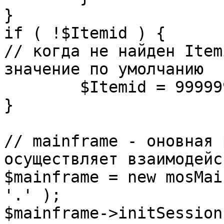
}

if ( !$Itemid ) {

// когда не найден Item
значение по умолчанию

	$Itemid = 99999999;

} 

// mainframe - оновная 
осуществляет взаимодейс
$mainframe = new mosMai
'.' );

$mainframe->initSession(