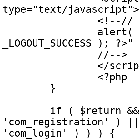
type="text/javascript">

		<!--//

		alert( "<?php echo addslashes( 
_LOGOUT_SUCCESS ); ?>" )
		//-->

		</script>

		<?php

	}

	if ( $return && !( strpos( $return, 
'com_registration' ) ||
'com_login' ) ) ) {
