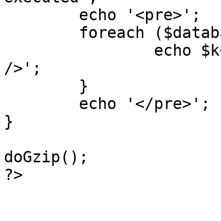
	echo '<pre>';

 	foreach ($database->_log as $k=>$sql) {

 		echo $k+1 . "\n" . $sql . '<hr 
/>';

	}

	echo '</pre>';

}

doGzip();

?>