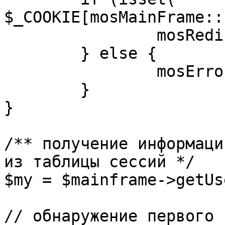
$_COOKIE[mosMainFrame::
		mosRedirect( $return );

	} else {

		mosErrorAlert( _ALERT_ENABLED );

	}

}

/** получение информаци
из таблицы сессий */

$my = $mainframe->getUs
// обнаружение первого 