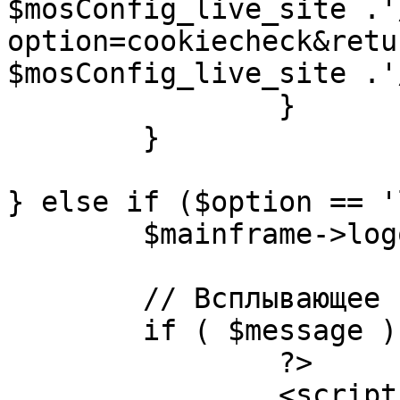
$mosConfig_live_site .'
option=cookiecheck&retu
$mosConfig_live_site .'
		}

	}

} else if ($option == '
	$mainframe->logout();

	// Всплывающее сообщение JS

	if ( $message ) {

		?>

		<script language="javascript" 