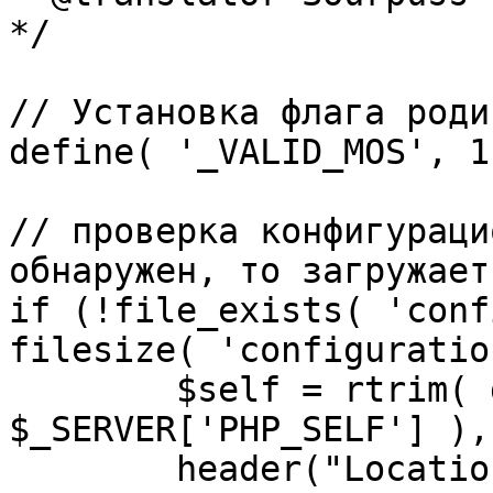
*/

// Установка флага роди
define( '_VALID_MOS', 1 
// проверка конфигураци
обнаружен, то загружает
if (!file_exists( 'conf
filesize( 'configuratio
	$self = rtrim( dirname( 
$_SERVER['PHP_SELF'] ),
	header("Location: http://" . 