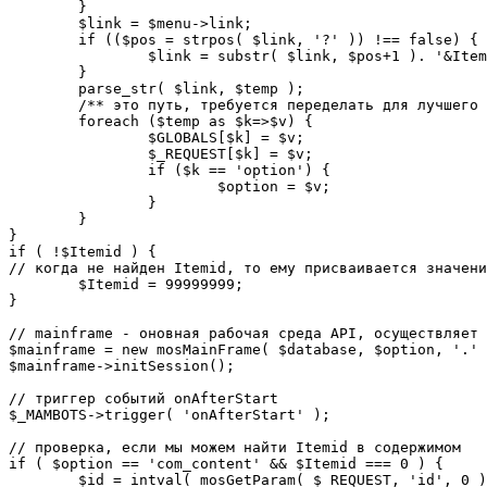
	}

	$link = $menu->link;

	if (($pos = strpos( $link, '?' )) !== false) {

		$link = substr( $link, $pos+1 ). '&Itemid='.$Itemid;

	}

	parse_str( $link, $temp );

	/** это путь, требуется переделать для лучшего управления глобальными переменными */

	foreach ($temp as $k=>$v) {

		$GLOBALS[$k] = $v;

		$_REQUEST[$k] = $v;

		if ($k == 'option') {

			$option = $v;

		}

	}

}

if ( !$Itemid ) {

// когда не найден Itemid, то ему присваивается значени
	$Itemid = 99999999;

} 

// mainframe - оновная рабочая среда API, осуществляет 
$mainframe = new mosMainFrame( $database, $option, '.' 
$mainframe->initSession();

// триггер событий onAfterStart

$_MAMBOTS->trigger( 'onAfterStart' );

// проверка, если мы можем найти Itemid в содержимом

if ( $option == 'com_content' && $Itemid === 0 ) {

	$id = intval( mosGetParam( $_REQUEST, 'id', 0 ) );
