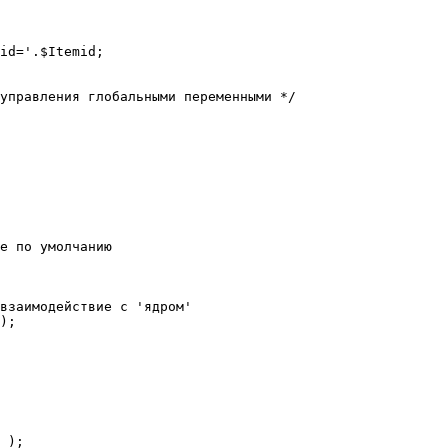
е по умолчанию

взаимодействие с 'ядром'

);
