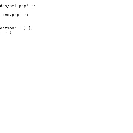
tend.php' );

option' ) ) );

l ) );
