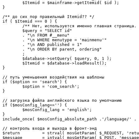
	$Itemid = $mainframe->getItemid( $id );

}

/** до сих пор правильный Itemid?? */

if ( $Itemid === 0 ) {

	/** Нет, используется именно главная страница. */

	$query = "SELECT id"

	. "\n FROM #__menu"

	. "\n WHERE menutype = 'mainmenu'"

	. "\n AND published = 1"

	. "\n ORDER BY parent, ordering"

	;

	$database->setQuery( $query, 0, 1 );

	$Itemid = $database->loadResult();

}

// путь уменьшения воздействия на шаблоны

if ($option == 'search') {

	$option = 'com_search';

}

// загрузка файла английского языка по умолчанию

if ($mosConfig_lang=='') {

	$mosConfig_lang = 'english';

}

include_once( $mosConfig_absolute_path .'/language/' . 
// контроль входа и выхода в фронт-энд 

$return 	= strval( mosGetParam( $_REQUEST, 'return', NULL ) );

$message 	= intval( mosGetParam( $_POST, 'message', 0 ) );
