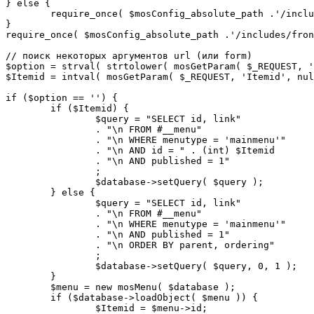
} else {

	require_once( $mosConfig_absolute_path .'/includes/sef.php' );

}

require_once( $mosConfig_absolute_path .'/includes/fron
// поиск некоторых аргументов url (или form)

$option = strval( strtolower( mosGetParam( $_REQUEST, '
$Itemid = intval( mosGetParam( $_REQUEST, 'Itemid', nul
if ($option == '') {

	if ($Itemid) {

		$query = "SELECT id, link"

		. "\n FROM #__menu"

		. "\n WHERE menutype = 'mainmenu'"

		. "\n AND id = " . (int) $Itemid

		. "\n AND published = 1"

		;

		$database->setQuery( $query );

	} else {

		$query = "SELECT id, link"

		. "\n FROM #__menu"

		. "\n WHERE menutype = 'mainmenu'"

		. "\n AND published = 1"

		. "\n ORDER BY parent, ordering"

		;

		$database->setQuery( $query, 0, 1 );

	}

	$menu = new mosMenu( $database );

	if ($database->loadObject( $menu )) {

		$Itemid = $menu->id;
