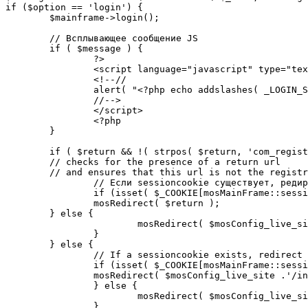
if ($option == 'login') {

	$mainframe->login();

	// Всплывающее сообщение JS

	if ( $message ) {

		?>

		<script language="javascript" type="text/javascript">

		<!--//

		alert( "<?php echo addslashes( _LOGIN_SUCCESS ); ?>" );

		//-->

		</script>

		<?php

	}

	if ( $return && !( strpos( $return, 'com_registration' ) || strpos( $return, 'com_login' ) ) ) {

	// checks for the presence of a return url 

	// and ensures that this url is not the registration or login pages

		// Если sessioncookie существует, редирект на заданную страницу. Otherwise, take an extra round for a cookiecheck

		if (isset( $_COOKIE[mosMainFrame::sessionCookieName()] )) {

		mosRedirect( $return );

	} else {

			mosRedirect( $mosConfig_live_site .'/index.php?option=cookiecheck&return=' . urlencode( $return ) );

		}

	} else {

		// If a sessioncookie exists, redirect to the start page. Otherwise, take an extra round for a cookiecheck

		if (isset( $_COOKIE[mosMainFrame::sessionCookieName()] )) {

		mosRedirect( $mosConfig_live_site .'/index.php' );

		} else {

			mosRedirect( $mosConfig_live_site .'/index.php?option=cookiecheck&return=' . urlencode( $mosConfig_live_site .'/index.php' ) );

		}
