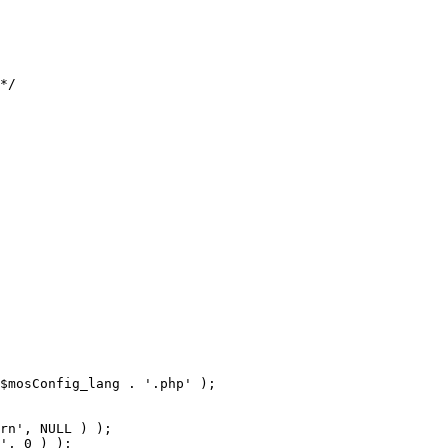
$mosConfig_lang . '.php' );
