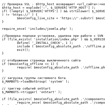
// Проверка SSL - $http_host возвращает <url_сайта>:<но
$http_host = explode(':', $_SERVER['HTTP_HOST'] );

if( (!empty( $_SERVER['HTTPS'] ) && strtolower( $_SERVE
) != 'https://' ) {

	$mosConfig_live_site = 'https://'.substr( $mosConfig_live_site, 7 );

}

require_once( 'includes/joomla.php' );

//Проверка подпаки установки, удалена при работе с SVN

if (file_exists( 'installation/index.php' ) && $_VERSIO
	define( '_INSTALL_CHECK', 1 );

	include ( $mosConfig_absolute_path .'/offline.php');

	exit();

}

// отображение страницы выключенного сайта

if ($mosConfig_offline == 1) {

	require( $mosConfig_absolute_path .'/offline.php' );

}

// загрузка группы системного бота

$_MAMBOTS->loadBotGroup( 'system' );

// триггер событий onStart

$_MAMBOTS->trigger( 'onStart' );

if (file_exists( $mosConfig_absolute_path .'/components
	require_once( $mosConfig_absolute_path .'/components/com_sef/sef.php' );
