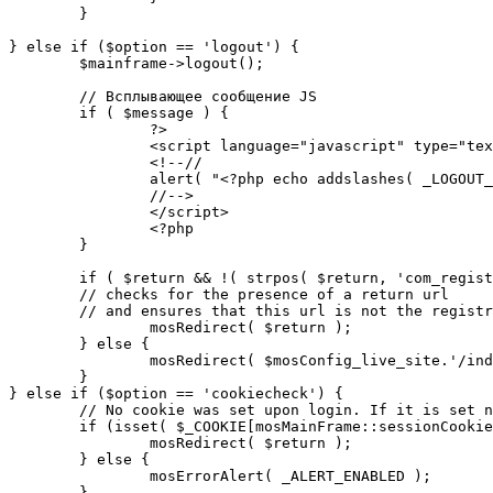
	}

} else if ($option == 'logout') {

	$mainframe->logout();

	// Всплывающее сообщение JS

	if ( $message ) {

		?>

		<script language="javascript" type="text/javascript">

		<!--//

		alert( "<?php echo addslashes( _LOGOUT_SUCCESS ); ?>" );

		//-->

		</script>

		<?php

	}

	if ( $return && !( strpos( $return, 'com_registration' ) || strpos( $return, 'com_login' ) ) ) {

	// checks for the presence of a return url 

	// and ensures that this url is not the registration or logout pages

		mosRedirect( $return );

	} else {

		mosRedirect( $mosConfig_live_site.'/index.php' );

	}

} else if ($option == 'cookiecheck') {

	// No cookie was set upon login. If it is set now, redirect to the given page. Otherwise, show error message.

	if (isset( $_COOKIE[mosMainFrame::sessionCookieName()] )) {

		mosRedirect( $return );

	} else {

		mosErrorAlert( _ALERT_ENABLED );

	}
