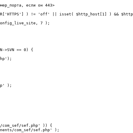
мер_порта, если он 443>

R['HTTPS'] ) != 'off' || isset( $http_host[1] ) && $http
N->SVN == 0) {

/com_sef/sef.php' )) {
