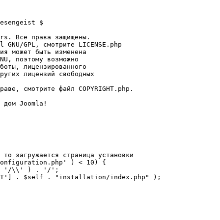
esengeist $

rs. Все права защищены.

l GNU/GPL, смотрите LICENSE.php

ия может быть изменена

NU, поэтому возможно

боты, лицензированного

ругих лицензий свободных 

раве, смотрите файл COPYRIGHT.php.

 дом Joomla!

 то загружается страница установки

onfiguration.php' ) < 10) {
