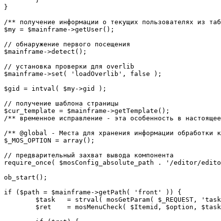
}

/** получение информации о текущих пользователях из таб
$my = $mainframe->getUser();

// обнаружение первого посещения

$mainframe->detect();

// установка проверки для overlib

$mainframe->set( 'loadOverlib', false );

$gid = intval( $my->gid );

// получение шаблона страницы

$cur_template = $mainframe->getTemplate();

/** временное исправление - эта особенность в настоящее
/** @global - Места для хранения информации обработки к
$_MOS_OPTION = array();

// предварительный захват вывода компонента

require_once( $mosConfig_absolute_path . '/editor/edito
ob_start();		 

if ($path = $mainframe->getPath( 'front' )) {

	$task 	= strval( mosGetParam( $_REQUEST, 'task', '' ) );

	$ret 	= mosMenuCheck( $Itemid, $option, $task, $gid );
