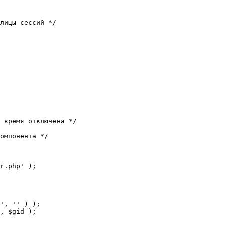
лицы сессий */

 время отключена */

омпонента */

r.php' );
