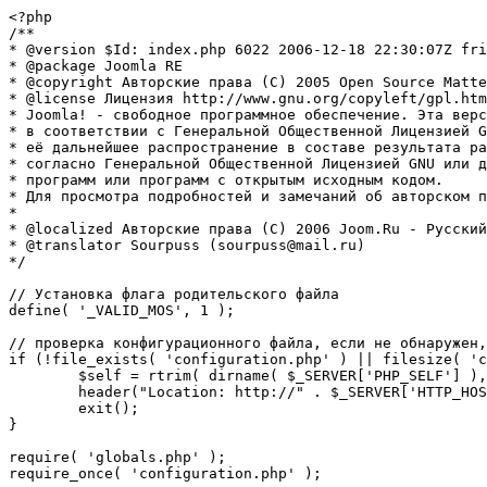
<?php

/**

* @version $Id: index.php 6022 2006-12-18 22:30:07Z fri
* @package Joomla RE

* @copyright Авторские права (C) 2005 Open Source Matte
* @license Лицензия http://www.gnu.org/copyleft/gpl.htm
* Joomla! - свободное программное обеспечение. Эта верс
* в соответствии с Генеральной Общественной Лицензией G
* её дальнейшее распространение в составе результата ра
* согласно Генеральной Общественной Лицензией GNU или д
* программ или программ с открытым исходным кодом.

* Для просмотра подробностей и замечаний об авторском п
* 

* @localized Авторские права (C) 2006 Joom.Ru - Русский
* @translator Sourpuss (sourpuss@mail.ru)

*/

// Установка флага родительского файла 

define( '_VALID_MOS', 1 );

// проверка конфигурационного файла, если не обнаружен,
if (!file_exists( 'configuration.php' ) || filesize( 'c
	$self = rtrim( dirname( $_SERVER['PHP_SELF'] ), '/\\' ) . '/';

	header("Location: http://" . $_SERVER['HTTP_HOST'] . $self . "installation/index.php" );

	exit();

}

require( 'globals.php' );

require_once( 'configuration.php' );
