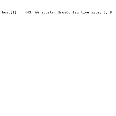
_host[1] == 443) && substr( $mosConfig_live_site, 0, 8 