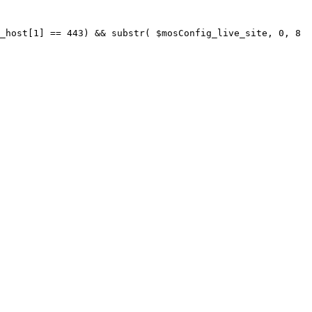
_host[1] == 443) && substr( $mosConfig_live_site, 0, 8 