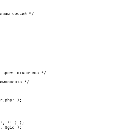
лицы сессий */

 время отключена */

омпонента */

r.php' );
