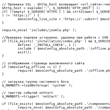
// Проверка SSL - $http_host возвращает <url_сайта>:<но
$http_host = explode(':', $_SERVER['HTTP_HOST'] );

if( (!empty( $_SERVER['HTTPS'] ) && strtolower( $_SERVE
) != 'https://' ) {

	$mosConfig_live_site = 'https://'.substr( $mosConfig_live_site, 7 );

}

require_once( 'includes/joomla.php' );

//Проверка подпаки установки, удалена при работе с SVN

if (file_exists( 'installation/index.php' ) && $_VERSIO
	define( '_INSTALL_CHECK', 1 );

	include ( $mosConfig_absolute_path .'/offline.php');

	exit();

}

// отображение страницы выключенного сайта

if ($mosConfig_offline == 1) {

	require( $mosConfig_absolute_path .'/offline.php' );

}

// загрузка группы системного бота

$_MAMBOTS->loadBotGroup( 'system' );

// триггер событий onStart

$_MAMBOTS->trigger( 'onStart' );

if (file_exists( $mosConfig_absolute_path .'/components
	require_once( $mosConfig_absolute_path .'/components/com_sef/sef.php' );
