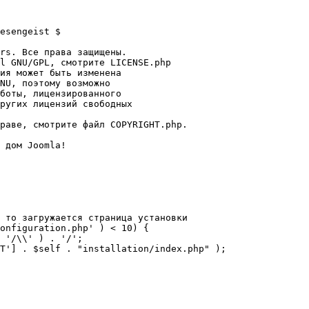
esengeist $

rs. Все права защищены.

l GNU/GPL, смотрите LICENSE.php

ия может быть изменена

NU, поэтому возможно

боты, лицензированного

ругих лицензий свободных 

раве, смотрите файл COPYRIGHT.php.

 дом Joomla!

 то загружается страница установки

onfiguration.php' ) < 10) {
