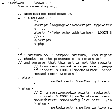
if ($option == 'login') {

	$mainframe->login();

	// Всплывающее сообщение JS

	if ( $message ) {

		?>

		<script language="javascript" type="text/javascript">

		<!--//

		alert( "<?php echo addslashes( _LOGIN_SUCCESS ); ?>" );

		//-->

		</script>

		<?php

	}

	if ( $return && !( strpos( $return, 'com_registration' ) || strpos( $return, 'com_login' ) ) ) {

	// checks for the presence of a return url 

	// and ensures that this url is not the registration or login pages

		// Если sessioncookie существует, редирект на заданную страницу. Otherwise, take an extra round for a cookiecheck

		if (isset( $_COOKIE[mosMainFrame::sessionCookieName()] )) {

		mosRedirect( $return );

	} else {

			mosRedirect( $mosConfig_live_site .'/index.php?option=cookiecheck&return=' . urlencode( $return ) );

		}

	} else {

		// If a sessioncookie exists, redirect to the start page. Otherwise, take an extra round for a cookiecheck

		if (isset( $_COOKIE[mosMainFrame::sessionCookieName()] )) {

		mosRedirect( $mosConfig_live_site .'/index.php' );

		} else {

			mosRedirect( $mosConfig_live_site .'/index.php?option=cookiecheck&return=' . urlencode( $mosConfig_live_site .'/index.php' ) );

		}
