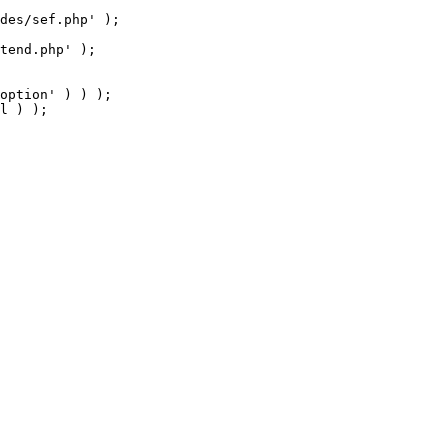
tend.php' );

option' ) ) );

l ) );
