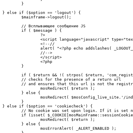
	}

} else if ($option == 'logout') {

	$mainframe->logout();

	// Всплывающее сообщение JS

	if ( $message ) {

		?>

		<script language="javascript" type="text/javascript">

		<!--//

		alert( "<?php echo addslashes( _LOGOUT_SUCCESS ); ?>" );

		//-->

		</script>

		<?php

	}

	if ( $return && !( strpos( $return, 'com_registration' ) || strpos( $return, 'com_login' ) ) ) {

	// checks for the presence of a return url 

	// and ensures that this url is not the registration or logout pages

		mosRedirect( $return );

	} else {

		mosRedirect( $mosConfig_live_site.'/index.php' );

	}

} else if ($option == 'cookiecheck') {

	// No cookie was set upon login. If it is set now, redirect to the given page. Otherwise, show error message.

	if (isset( $_COOKIE[mosMainFrame::sessionCookieName()] )) {

		mosRedirect( $return );

	} else {

		mosErrorAlert( _ALERT_ENABLED );

	}
