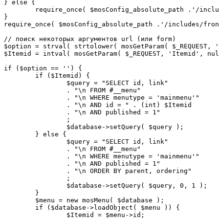
} else {

	require_once( $mosConfig_absolute_path .'/includes/sef.php' );

}

require_once( $mosConfig_absolute_path .'/includes/fron
// поиск некоторых аргументов url (или form)

$option = strval( strtolower( mosGetParam( $_REQUEST, '
$Itemid = intval( mosGetParam( $_REQUEST, 'Itemid', nul
if ($option == '') {

	if ($Itemid) {

		$query = "SELECT id, link"

		. "\n FROM #__menu"

		. "\n WHERE menutype = 'mainmenu'"

		. "\n AND id = " . (int) $Itemid

		. "\n AND published = 1"

		;

		$database->setQuery( $query );

	} else {

		$query = "SELECT id, link"

		. "\n FROM #__menu"

		. "\n WHERE menutype = 'mainmenu'"

		. "\n AND published = 1"

		. "\n ORDER BY parent, ordering"

		;

		$database->setQuery( $query, 0, 1 );

	}

	$menu = new mosMenu( $database );

	if ($database->loadObject( $menu )) {

		$Itemid = $menu->id;
