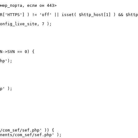
мер_порта, если он 443>

R['HTTPS'] ) != 'off' || isset( $http_host[1] ) && $http
N->SVN == 0) {

/com_sef/sef.php' )) {
