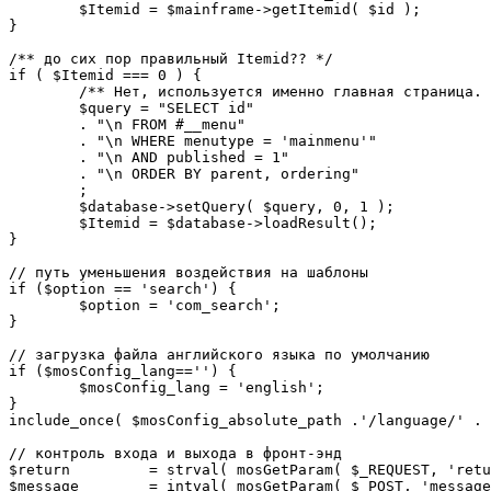
	$Itemid = $mainframe->getItemid( $id );

}

/** до сих пор правильный Itemid?? */

if ( $Itemid === 0 ) {

	/** Нет, используется именно главная страница. */

	$query = "SELECT id"

	. "\n FROM #__menu"

	. "\n WHERE menutype = 'mainmenu'"

	. "\n AND published = 1"

	. "\n ORDER BY parent, ordering"

	;

	$database->setQuery( $query, 0, 1 );

	$Itemid = $database->loadResult();

}

// путь уменьшения воздействия на шаблоны

if ($option == 'search') {

	$option = 'com_search';

}

// загрузка файла английского языка по умолчанию

if ($mosConfig_lang=='') {

	$mosConfig_lang = 'english';

}

include_once( $mosConfig_absolute_path .'/language/' . 
// контроль входа и выхода в фронт-энд 

$return 	= strval( mosGetParam( $_REQUEST, 'return', NULL ) );

$message 	= intval( mosGetParam( $_POST, 'message', 0 ) );
