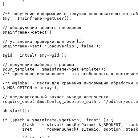
}

/** получение информации о текущих пользователях из таб
$my = $mainframe->getUser();

// обнаружение первого посещения

$mainframe->detect();

// установка проверки для overlib

$mainframe->set( 'loadOverlib', false );

$gid = intval( $my->gid );

// получение шаблона страницы

$cur_template = $mainframe->getTemplate();

/** временное исправление - эта особенность в настоящее
/** @global - Места для хранения информации обработки к
$_MOS_OPTION = array();

// предварительный захват вывода компонента

require_once( $mosConfig_absolute_path . '/editor/edito
ob_start();		 

if ($path = $mainframe->getPath( 'front' )) {

	$task 	= strval( mosGetParam( $_REQUEST, 'task', '' ) );

	$ret 	= mosMenuCheck( $Itemid, $option, $task, $gid );
