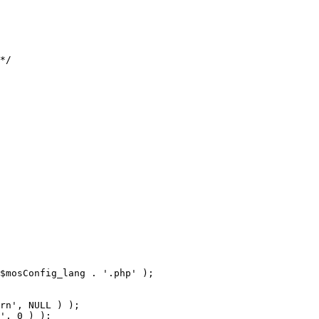
$mosConfig_lang . '.php' );
