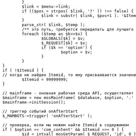
	}

	$link = $menu->link;

	if (($pos = strpos( $link, '?' )) !== false) {

		$link = substr( $link, $pos+1 ). '&Itemid='.$Itemid;

	}

	parse_str( $link, $temp );

	/** это путь, требуется переделать для лучшего управления глобальными переменными */

	foreach ($temp as $k=>$v) {

		$GLOBALS[$k] = $v;

		$_REQUEST[$k] = $v;

		if ($k == 'option') {

			$option = $v;

		}

	}

}

if ( !$Itemid ) {

// когда не найден Itemid, то ему присваивается значени
	$Itemid = 99999999;

} 

// mainframe - оновная рабочая среда API, осуществляет 
$mainframe = new mosMainFrame( $database, $option, '.' 
$mainframe->initSession();

// триггер событий onAfterStart

$_MAMBOTS->trigger( 'onAfterStart' );

// проверка, если мы можем найти Itemid в содержимом

if ( $option == 'com_content' && $Itemid === 0 ) {

	$id = intval( mosGetParam( $_REQUEST, 'id', 0 ) );
