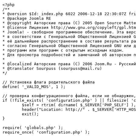
<?php

/**

* @version $Id: index.php 6022 2006-12-18 22:30:07Z fri
* @package Joomla RE

* @copyright Авторские права (C) 2005 Open Source Matte
* @license Лицензия http://www.gnu.org/copyleft/gpl.htm
* Joomla! - свободное программное обеспечение. Эта верс
* в соответствии с Генеральной Общественной Лицензией G
* её дальнейшее распространение в составе результата ра
* согласно Генеральной Общественной Лицензией GNU или д
* программ или программ с открытым исходным кодом.

* Для просмотра подробностей и замечаний об авторском п
* 

* @localized Авторские права (C) 2006 Joom.Ru - Русский
* @translator Sourpuss (sourpuss@mail.ru)

*/

// Установка флага родительского файла 

define( '_VALID_MOS', 1 );

// проверка конфигурационного файла, если не обнаружен,
if (!file_exists( 'configuration.php' ) || filesize( 'c
	$self = rtrim( dirname( $_SERVER['PHP_SELF'] ), '/\\' ) . '/';

	header("Location: http://" . $_SERVER['HTTP_HOST'] . $self . "installation/index.php" );

	exit();

}

require( 'globals.php' );

require_once( 'configuration.php' );
