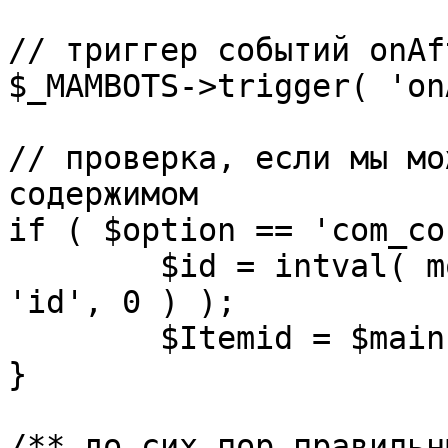
// триггер событий onAf
$_MAMBOTS->trigger( 'on
// проверка, если мы мо
содержимом

if ( $option == 'com_co
	$id = intval( mosGetParam( $_REQUEST, 
'id', 0 ) );

	$Itemid = $mainframe->getItemid( $id );

}

/** до сих пор правильн