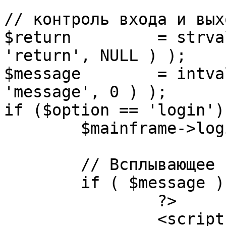
// контроль входа и вых
$return 	= strval( mosGetParam( $_REQUEST, 
'return', NULL ) );

$message 	= intval( mosGetParam( $_POST, 
'message', 0 ) );

if ($option == 'login') 
	$mainframe->login();

	// Всплывающее сообщение JS

	if ( $message ) {

		?>

		<script language="javascript" 