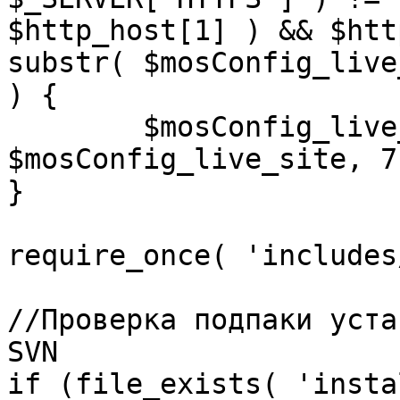
$http_host[1] ) && $htt
substr( $mosConfig_live
) {

	$mosConfig_live_site = 'https://'.substr( 
$mosConfig_live_site, 7 
}

require_once( 'includes
//Проверка подпаки уста
SVN

if (file_exists( 'insta