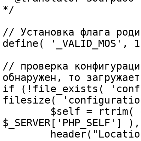
*/

// Установка флага роди
define( '_VALID_MOS', 1 
// проверка конфигураци
обнаружен, то загружает
if (!file_exists( 'conf
filesize( 'configuratio
	$self = rtrim( dirname( 
$_SERVER['PHP_SELF'] ),
	header("Location: http://" . 