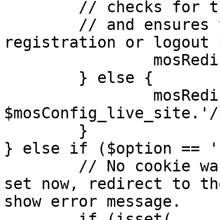
	// checks for the presence of a return url 

	// and ensures that this url is not the 
registration or logout 
		mosRedirect( $return );

	} else {

		mosRedirect( 
$mosConfig_live_site.'/
	}

} else if ($option == '
	// No cookie was set upon login. If it is 
set now, redirect to th
show error message.

	if (isset( 