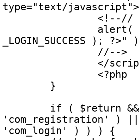
type="text/javascript">

		<!--//

		alert( "<?php echo addslashes( 
_LOGIN_SUCCESS ); ?>" );
		//-->

		</script>

		<?php

	}

	if ( $return && !( strpos( $return, 
'com_registration' ) ||
'com_login' ) ) ) {
