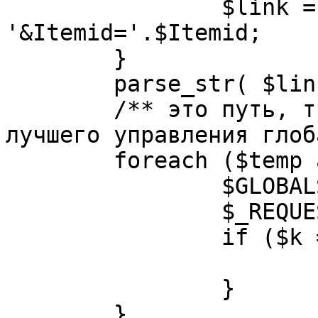
		$link = substr( $link, $pos+1 ). 
'&Itemid='.$Itemid;

	}

	parse_str( $link, $temp );

	/** это путь, требуется переделать для 
лучшего управления глоб
	foreach ($temp as $k=>$v) {

		$GLOBALS[$k] = $v;

		$_REQUEST[$k] = $v;

		if ($k == 'option') {

			$option = $v;
		}

	}
