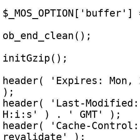
$_MOS_OPTION['buffer'] 
ob_end_clean();

initGzip();

header( 'Expires: Mon, 
);

header( 'Last-Modified:
H:i:s' ) . ' GMT' );

header( 'Cache-Control:
revalidate' );
