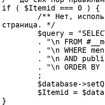
if ( $Itemid === 0 ) {

	/** Нет, используется именно главная 
страница. */

	$query = "SELECT id"

	. "\n FROM #__menu"

	. "\n WHERE menutype = 'mainmenu'"

	. "\n AND published = 1"

	. "\n ORDER BY parent, ordering"

	;

	$database->setQuery( $query, 0, 1 );

	$Itemid = $database->loadResult();

}
