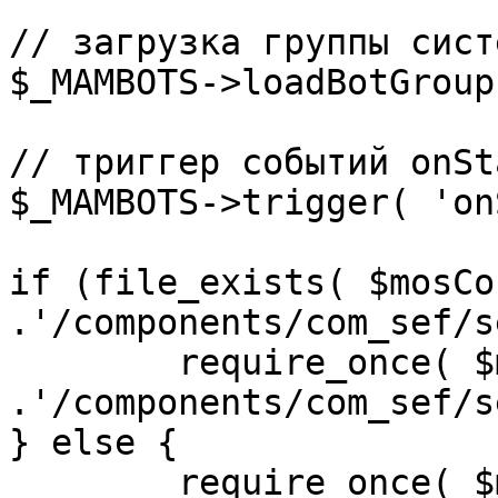
// загрузка группы сист
$_MAMBOTS->loadBotGroup
// триггер событий onSta
$_MAMBOTS->trigger( 'on
if (file_exists( $mosCo
.'/components/com_sef/s
	require_once( $mosConfig_absolute_path 
.'/components/com_sef/s
} else {

	require_once( $mosConfig_absolute_path 