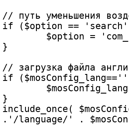
// путь уменьшения возд
if ($option == 'search')
	$option = 'com_search';

}

// загрузка файла англи
if ($mosConfig_lang=='')
	$mosConfig_lang = 'english';

}

include_once( $mosConfi
.'/language/' . $mosCon