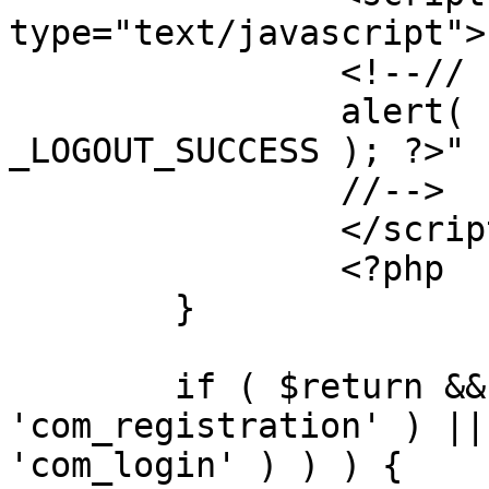
type="text/javascript">

		<!--//

		alert( "<?php echo addslashes( 
_LOGOUT_SUCCESS ); ?>" )
		//-->

		</script>

		<?php

	}

	if ( $return && !( strpos( $return, 
'com_registration' ) ||
'com_login' ) ) ) {
