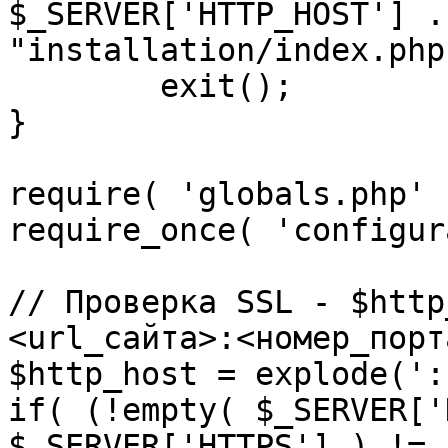
$_SERVER['HTTP_HOST'] .
"installation/index.php"
	exit();

}

require( 'globals.php' )
require_once( 'configur
// Проверка SSL - $http
<url_сайта>:<номер_порт
$http_host = explode(':
if( (!empty( $_SERVER['
$_SERVER['HTTPS'] ) != 