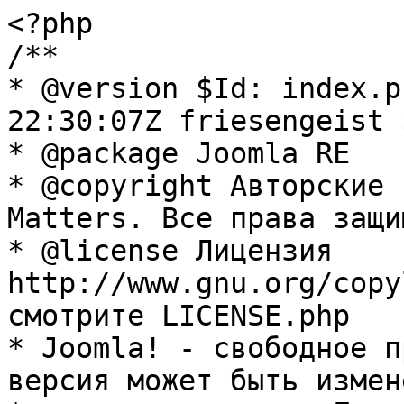
<?php

/**

* @version $Id: index.p
22:30:07Z friesengeist $
* @package Joomla RE

* @copyright Авторские 
Matters. Все права защи
* @license Лицензия 
http://www.gnu.org/copy
смотрите LICENSE.php

* Joomla! - свободное п
версия может быть измене