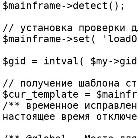
$mainframe->detect();

// установка проверки д
$mainframe->set( 'loadO
$gid = intval( $my->gid 
// получение шаблона ст
$cur_template = $mainfr
/** временное исправлен
настоящее время отключе