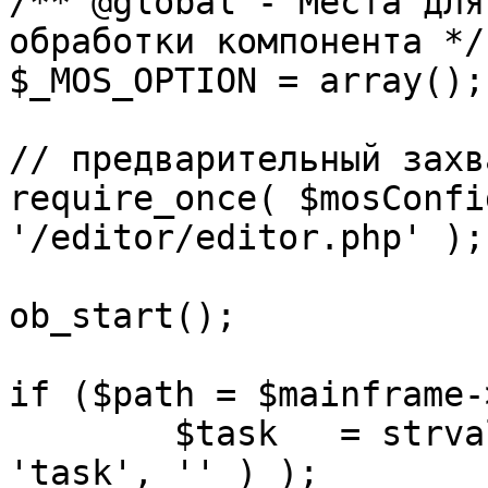
/** @global - Места для
обработки компонента */

$_MOS_OPTION = array();

// предварительный захв
require_once( $mosConfi
'/editor/editor.php' );

ob_start();		 

if ($path = $mainframe-
	$task 	= strval( mosGetParam( $_REQUEST, 
'task', '' ) );
