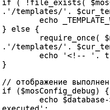
if ( !file_exists( $mos
.'/templates/'. $cur_te
	echo _TEMPLATE_WARN . $cur_template;

} else {

	require_once( $mosConfig_absolute_path 
.'/templates/'. $cur_te
	echo '<!-- '. time() .' -->';

}

// отображение выполнен
if ($mosConfig_debug) {

	echo $database->_ticker . ' queries 
executed';
