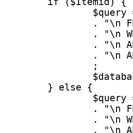
	if ($Itemid) {

		$query = "SELECT id, link"

		. "\n FROM #__menu"

		. "\n WHERE menutype = 'mainmenu'"

		. "\n AND id = " . (int) $Itemid

		. "\n AND published = 1"

		;

		$database->setQuery( $query );

	} else {

		$query = "SELECT id, link"

		. "\n FROM #__menu"

		. "\n WHERE menutype = 'mainmenu'"

		. "\n AND published = 1"
