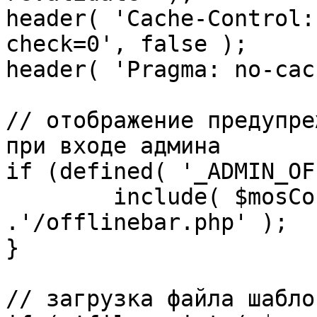
header( 'Cache-Control:
check=0', false );

header( 'Pragma: no-cac
// отображение предупре
при входе админа

if (defined( '_ADMIN_OF
	include( $mosConfig_absolute_path 
.'/offlinebar.php' );

}

// загрузка файла шаблон