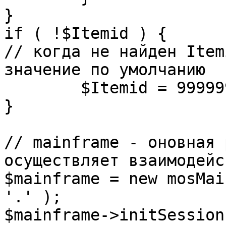
}

if ( !$Itemid ) {

// когда не найден Item
значение по умолчанию

	$Itemid = 99999999;

} 

// mainframe - оновная 
осуществляет взаимодейс
$mainframe = new mosMai
'.' );

$mainframe->initSession(