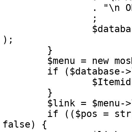
		. "\n ORDER BY parent, ordering"

		;

		$database->setQuery( $query, 0, 1 
);

	}

	$menu = new mosMenu( $database );

	if ($database->loadObject( $menu )) {

		$Itemid = $menu->id;

	}

	$link = $menu->link;

	if (($pos = strpos( $link, '?' )) !== 
false) {
