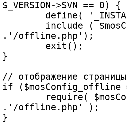
$_VERSION->SVN == 0) {

	define( '_INSTALL_CHECK', 1 );

	include ( $mosConfig_absolute_path 
.'/offline.php');

	exit();

}

// отображение страницы
if ($mosConfig_offline 
	require( $mosConfig_absolute_path 
.'/offline.php' );

}
