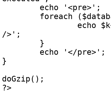
	echo '<pre>';

 	foreach ($database->_log as $k=>$sql) {

 		echo $k+1 . "\n" . $sql . '<hr 
/>';

	}

	echo '</pre>';

}

doGzip();

?>