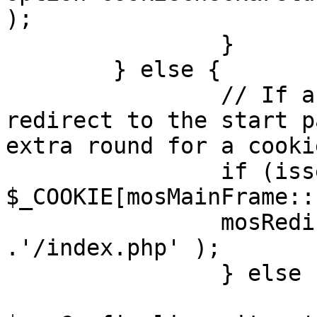
);

		}

	} else {

		// If a sessioncookie exists, 
redirect to the start p
extra round for a cooki
		if (isset( 
$_COOKIE[mosMainFrame::
		mosRedirect( $mosConfig_live_site 
.'/index.php' );

		} else {

			mosRedirect(