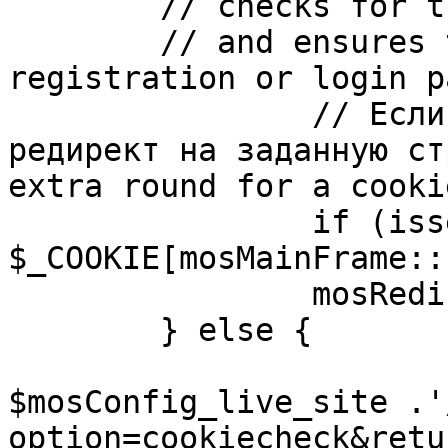
	// checks for the presence of a return url 

	// and ensures that this url is not the 
registration or login pa
		// Если sessioncookie существует, 
редирект на заданную ст
extra round for a cooki
		if (isset( 
$_COOKIE[mosMainFrame::
		mosRedirect( $return );

	} else {

			mosRedirect(
$mosConfig_live_site .'
option=cookiecheck&retu