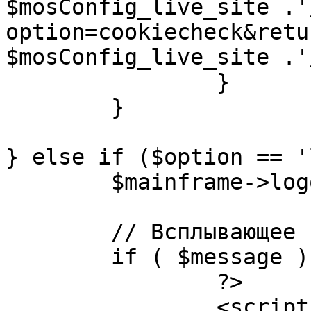
$mosConfig_live_site .'
option=cookiecheck&retu
$mosConfig_live_site .'
		}

	}

} else if ($option == '
	$mainframe->logout();

	// Всплывающее сообщение JS

	if ( $message ) {

		?>

		<script language="javascript" 