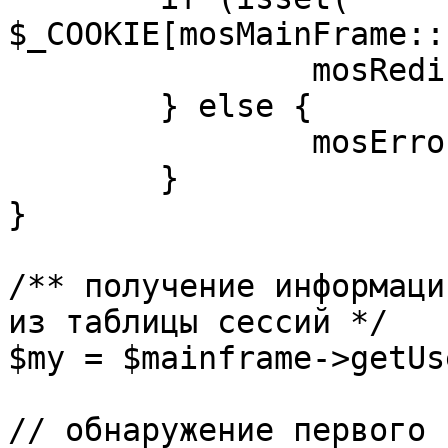
$_COOKIE[mosMainFrame::
		mosRedirect( $return );

	} else {

		mosErrorAlert( _ALERT_ENABLED );

	}

}

/** получение информаци
из таблицы сессий */

$my = $mainframe->getUs
// обнаружение первого 