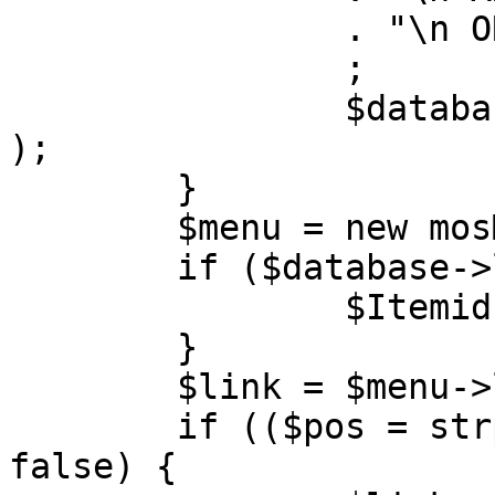
		. "\n ORDER BY parent, ordering"

		;

		$database->setQuery( $query, 0, 1 
);

	}

	$menu = new mosMenu( $database );

	if ($database->loadObject( $menu )) {

		$Itemid = $menu->id;

	}

	$link = $menu->link;

	if (($pos = strpos( $link, '?' )) !== 
false) {
