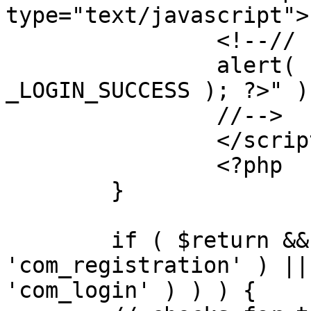
type="text/javascript">

		<!--//

		alert( "<?php echo addslashes( 
_LOGIN_SUCCESS ); ?>" );
		//-->

		</script>

		<?php

	}

	if ( $return && !( strpos( $return, 
'com_registration' ) ||
'com_login' ) ) ) {
