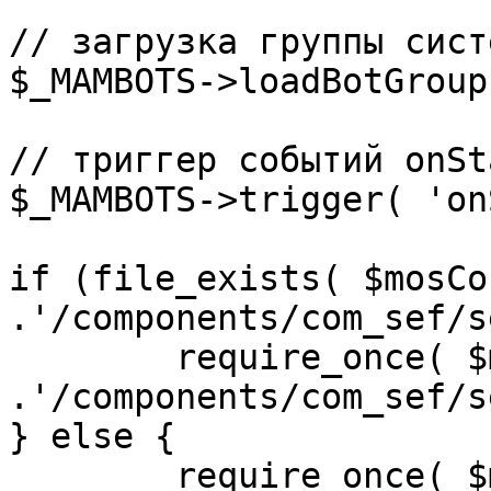
// загрузка группы сист
$_MAMBOTS->loadBotGroup
// триггер событий onSta
$_MAMBOTS->trigger( 'on
if (file_exists( $mosCo
.'/components/com_sef/s
	require_once( $mosConfig_absolute_path 
.'/components/com_sef/s
} else {

	require_once( $mosConfig_absolute_path 