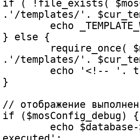
if ( !file_exists( $mos
.'/templates/'. $cur_te
	echo _TEMPLATE_WARN . $cur_template;

} else {

	require_once( $mosConfig_absolute_path 
.'/templates/'. $cur_te
	echo '<!-- '. time() .' -->';

}

// отображение выполнен
if ($mosConfig_debug) {

	echo $database->_ticker . ' queries 
executed';
