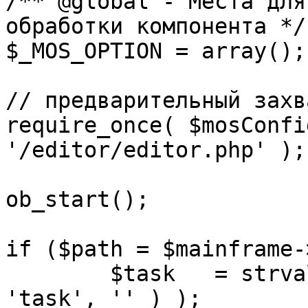
/** @global - Места для
обработки компонента */

$_MOS_OPTION = array();

// предварительный захв
require_once( $mosConfi
'/editor/editor.php' );

ob_start();		 

if ($path = $mainframe-
	$task 	= strval( mosGetParam( $_REQUEST, 
'task', '' ) );
