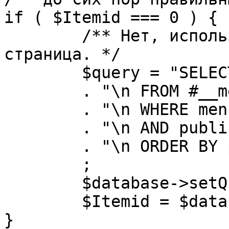
if ( $Itemid === 0 ) {

	/** Нет, используется именно главная 
страница. */

	$query = "SELECT id"

	. "\n FROM #__menu"

	. "\n WHERE menutype = 'mainmenu'"

	. "\n AND published = 1"

	. "\n ORDER BY parent, ordering"

	;

	$database->setQuery( $query, 0, 1 );

	$Itemid = $database->loadResult();

}
