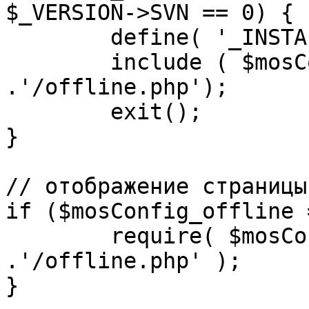
$_VERSION->SVN == 0) {

	define( '_INSTALL_CHECK', 1 );

	include ( $mosConfig_absolute_path 
.'/offline.php');

	exit();

}

// отображение страницы
if ($mosConfig_offline 
	require( $mosConfig_absolute_path 
.'/offline.php' );

}
