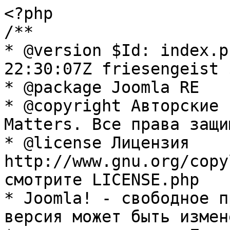
<?php

/**

* @version $Id: index.p
22:30:07Z friesengeist $
* @package Joomla RE

* @copyright Авторские 
Matters. Все права защи
* @license Лицензия 
http://www.gnu.org/copy
смотрите LICENSE.php

* Joomla! - свободное п
версия может быть измене