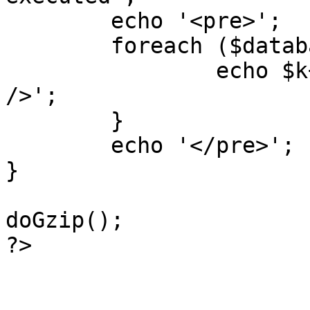
	echo '<pre>';

 	foreach ($database->_log as $k=>$sql) {

 		echo $k+1 . "\n" . $sql . '<hr 
/>';

	}

	echo '</pre>';

}

doGzip();

?>