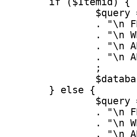
	if ($Itemid) {

		$query = "SELECT id, link"

		. "\n FROM #__menu"

		. "\n WHERE menutype = 'mainmenu'"

		. "\n AND id = " . (int) $Itemid

		. "\n AND published = 1"

		;

		$database->setQuery( $query );

	} else {

		$query = "SELECT id, link"

		. "\n FROM #__menu"

		. "\n WHERE menutype = 'mainmenu'"

		. "\n AND published = 1"
