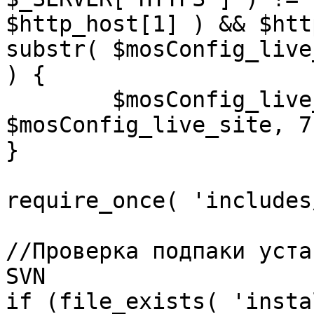
$http_host[1] ) && $htt
substr( $mosConfig_live
) {

	$mosConfig_live_site = 'https://'.substr( 
$mosConfig_live_site, 7 
}

require_once( 'includes
//Проверка подпаки уста
SVN

if (file_exists( 'insta