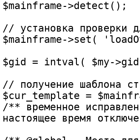
$mainframe->detect();

// установка проверки д
$mainframe->set( 'loadO
$gid = intval( $my->gid 
// получение шаблона ст
$cur_template = $mainfr
/** временное исправлен
настоящее время отключе