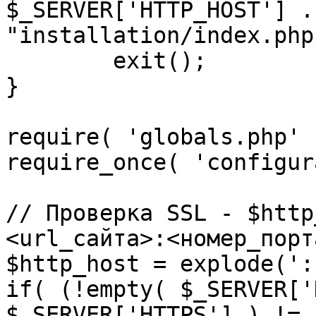
$_SERVER['HTTP_HOST'] .
"installation/index.php"
	exit();

}

require( 'globals.php' )
require_once( 'configur
// Проверка SSL - $http
<url_сайта>:<номер_порт
$http_host = explode(':
if( (!empty( $_SERVER['
$_SERVER['HTTPS'] ) != 