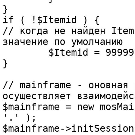
}

if ( !$Itemid ) {

// когда не найден Item
значение по умолчанию

	$Itemid = 99999999;

} 

// mainframe - оновная 
осуществляет взаимодейс
$mainframe = new mosMai
'.' );

$mainframe->initSession(