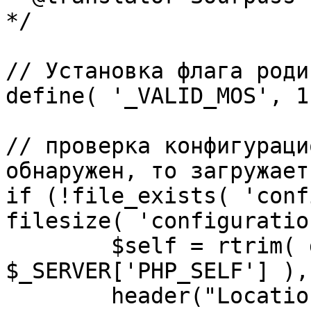
*/

// Установка флага роди
define( '_VALID_MOS', 1 
// проверка конфигураци
обнаружен, то загружает
if (!file_exists( 'conf
filesize( 'configuratio
	$self = rtrim( dirname( 
$_SERVER['PHP_SELF'] ),
	header("Location: http://" . 