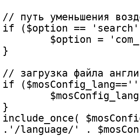
// путь уменьшения возд
if ($option == 'search')
	$option = 'com_search';

}

// загрузка файла англи
if ($mosConfig_lang=='')
	$mosConfig_lang = 'english';

}

include_once( $mosConfi
.'/language/' . $mosCon