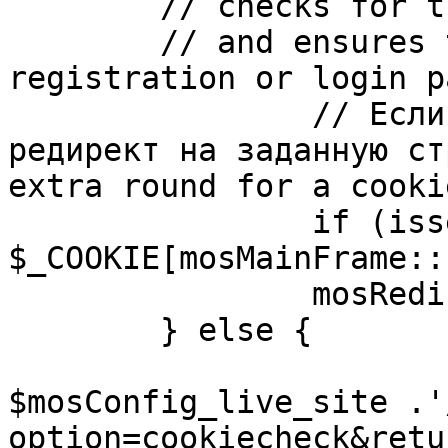
	// checks for the presence of a return url 

	// and ensures that this url is not the 
registration or login pa
		// Если sessioncookie существует, 
редирект на заданную ст
extra round for a cooki
		if (isset( 
$_COOKIE[mosMainFrame::
		mosRedirect( $return );

	} else {

			mosRedirect(
$mosConfig_live_site .'
option=cookiecheck&retu