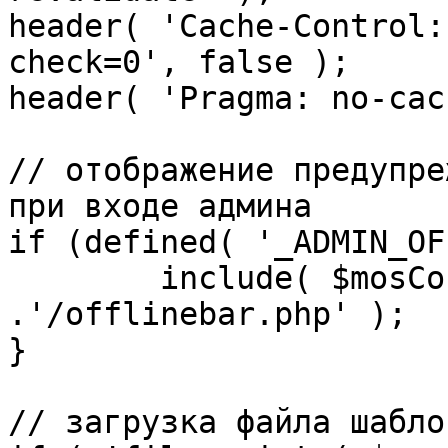
header( 'Cache-Control:
check=0', false );

header( 'Pragma: no-cac
// отображение предупре
при входе админа

if (defined( '_ADMIN_OF
	include( $mosConfig_absolute_path 
.'/offlinebar.php' );

}

// загрузка файла шаблон