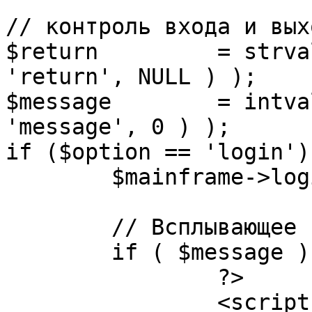
// контроль входа и вых
$return 	= strval( mosGetParam( $_REQUEST, 
'return', NULL ) );

$message 	= intval( mosGetParam( $_POST, 
'message', 0 ) );

if ($option == 'login') 
	$mainframe->login();

	// Всплывающее сообщение JS

	if ( $message ) {

		?>

		<script language="javascript" 