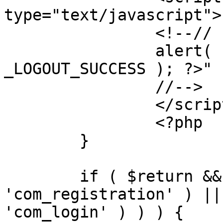
type="text/javascript">

		<!--//

		alert( "<?php echo addslashes( 
_LOGOUT_SUCCESS ); ?>" )
		//-->

		</script>

		<?php

	}

	if ( $return && !( strpos( $return, 
'com_registration' ) ||
'com_login' ) ) ) {
