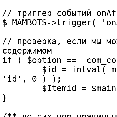
// триггер событий onAf
$_MAMBOTS->trigger( 'on
// проверка, если мы мо
содержимом

if ( $option == 'com_co
	$id = intval( mosGetParam( $_REQUEST, 
'id', 0 ) );

	$Itemid = $mainframe->getItemid( $id );

}

/** до сих пор правильн