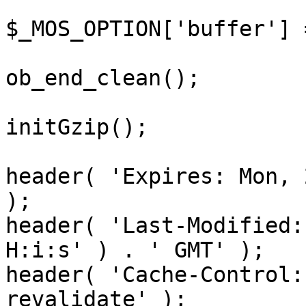
$_MOS_OPTION['buffer'] 
ob_end_clean();

initGzip();

header( 'Expires: Mon, 
);

header( 'Last-Modified:
H:i:s' ) . ' GMT' );

header( 'Cache-Control:
revalidate' );
