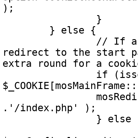
);

		}

	} else {

		// If a sessioncookie exists, 
redirect to the start p
extra round for a cooki
		if (isset( 
$_COOKIE[mosMainFrame::
		mosRedirect( $mosConfig_live_site 
.'/index.php' );

		} else {

			mosRedirect(