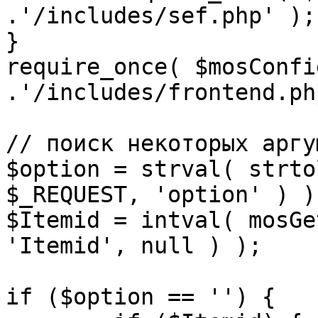
.'/includes/sef.php' );

}

require_once( $mosConfi
.'/includes/frontend.ph
// поиск некоторых аргу
$option = strval( strto
$_REQUEST, 'option' ) ) 
$Itemid = intval( mosGe
'Itemid', null ) );

if ($option == '') {
