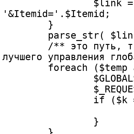
		$link = substr( $link, $pos+1 ). 
'&Itemid='.$Itemid;

	}

	parse_str( $link, $temp );

	/** это путь, требуется переделать для 
лучшего управления глоб
	foreach ($temp as $k=>$v) {

		$GLOBALS[$k] = $v;

		$_REQUEST[$k] = $v;

		if ($k == 'option') {

			$option = $v;
		}

	}
