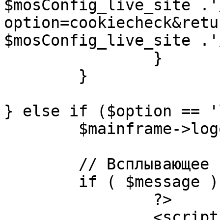
$mosConfig_live_site .'
option=cookiecheck&retu
$mosConfig_live_site .'
		}

	}

} else if ($option == '
	$mainframe->logout();

	// Всплывающее сообщение JS

	if ( $message ) {

		?>

		<script language="javascript" 