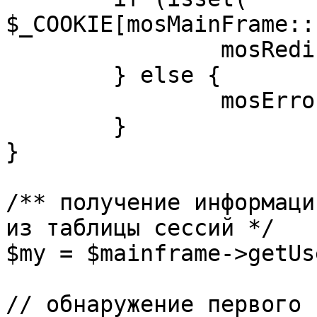
$_COOKIE[mosMainFrame::
		mosRedirect( $return );

	} else {

		mosErrorAlert( _ALERT_ENABLED );

	}

}

/** получение информаци
из таблицы сессий */

$my = $mainframe->getUs
// обнаружение первого 