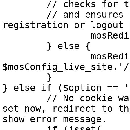
	// checks for the presence of a return url 

	// and ensures that this url is not the 
registration or logout 
		mosRedirect( $return );

	} else {

		mosRedirect( 
$mosConfig_live_site.'/
	}

} else if ($option == '
	// No cookie was set upon login. If it is 
set now, redirect to th
show error message.

	if (isset( 