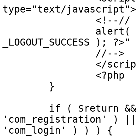
type="text/javascript">

		<!--//

		alert( "<?php echo addslashes( 
_LOGOUT_SUCCESS ); ?>" )
		//-->

		</script>

		<?php

	}

	if ( $return && !( strpos( $return, 
'com_registration' ) ||
'com_login' ) ) ) {
