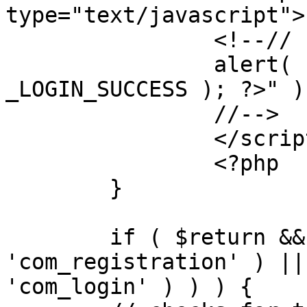
type="text/javascript">

		<!--//

		alert( "<?php echo addslashes( 
_LOGIN_SUCCESS ); ?>" );
		//-->

		</script>

		<?php

	}

	if ( $return && !( strpos( $return, 
'com_registration' ) ||
'com_login' ) ) ) {
