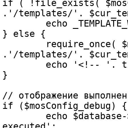
if ( !file_exists( $mos
.'/templates/'. $cur_te
	echo _TEMPLATE_WARN . $cur_template;

} else {

	require_once( $mosConfig_absolute_path 
.'/templates/'. $cur_te
	echo '<!-- '. time() .' -->';

}

// отображение выполнен
if ($mosConfig_debug) {

	echo $database->_ticker . ' queries 
executed';
