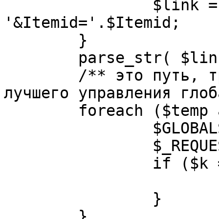
		$link = substr( $link, $pos+1 ). 
'&Itemid='.$Itemid;

	}

	parse_str( $link, $temp );

	/** это путь, требуется переделать для 
лучшего управления глоб
	foreach ($temp as $k=>$v) {

		$GLOBALS[$k] = $v;

		$_REQUEST[$k] = $v;

		if ($k == 'option') {

			$option = $v;
		}

	}
