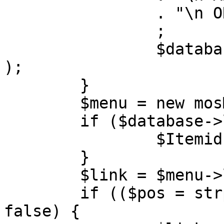
		. "\n ORDER BY parent, ordering"

		;

		$database->setQuery( $query, 0, 1 
);

	}

	$menu = new mosMenu( $database );

	if ($database->loadObject( $menu )) {

		$Itemid = $menu->id;

	}

	$link = $menu->link;

	if (($pos = strpos( $link, '?' )) !== 
false) {
