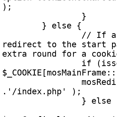
);

		}

	} else {

		// If a sessioncookie exists, 
redirect to the start p
extra round for a cooki
		if (isset( 
$_COOKIE[mosMainFrame::
		mosRedirect( $mosConfig_live_site 
.'/index.php' );

		} else {

			mosRedirect(