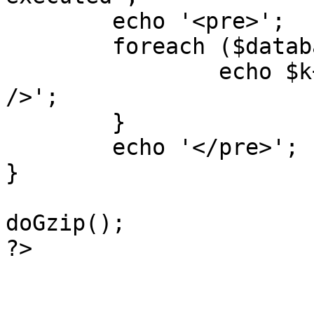
	echo '<pre>';

 	foreach ($database->_log as $k=>$sql) {

 		echo $k+1 . "\n" . $sql . '<hr 
/>';

	}

	echo '</pre>';

}

doGzip();

?>