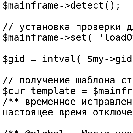
$mainframe->detect();

// установка проверки д
$mainframe->set( 'loadO
$gid = intval( $my->gid 
// получение шаблона ст
$cur_template = $mainfr
/** временное исправлен
настоящее время отключе