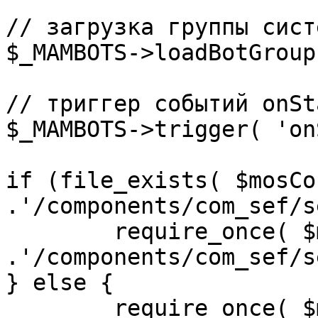
// загрузка группы сист
$_MAMBOTS->loadBotGroup
// триггер событий onSta
$_MAMBOTS->trigger( 'on
if (file_exists( $mosCo
.'/components/com_sef/s
	require_once( $mosConfig_absolute_path 
.'/components/com_sef/s
} else {

	require_once( $mosConfig_absolute_path 