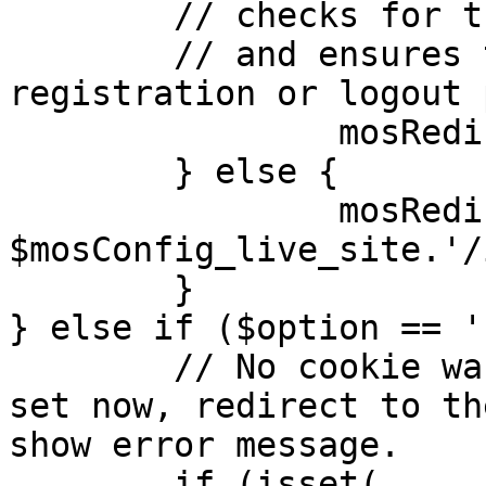
	// checks for the presence of a return url 

	// and ensures that this url is not the 
registration or logout 
		mosRedirect( $return );

	} else {

		mosRedirect( 
$mosConfig_live_site.'/
	}

} else if ($option == '
	// No cookie was set upon login. If it is 
set now, redirect to th
show error message.

	if (isset( 