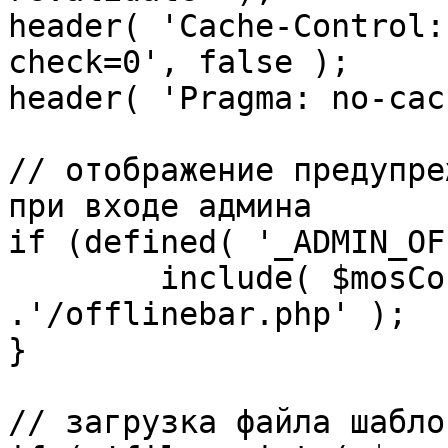
header( 'Cache-Control:
check=0', false );

header( 'Pragma: no-cac
// отображение предупре
при входе админа

if (defined( '_ADMIN_OF
	include( $mosConfig_absolute_path 
.'/offlinebar.php' );

}

// загрузка файла шаблон