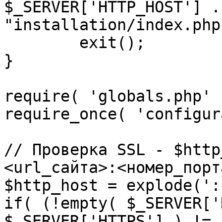
$_SERVER['HTTP_HOST'] .
"installation/index.php"
	exit();

}

require( 'globals.php' )
require_once( 'configur
// Проверка SSL - $http
<url_сайта>:<номер_порт
$http_host = explode(':
if( (!empty( $_SERVER['
$_SERVER['HTTPS'] ) != 