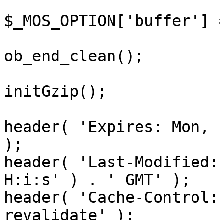
$_MOS_OPTION['buffer'] 
ob_end_clean();

initGzip();

header( 'Expires: Mon, 
);

header( 'Last-Modified:
H:i:s' ) . ' GMT' );

header( 'Cache-Control:
revalidate' );
