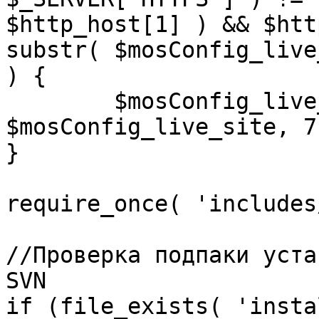
$http_host[1] ) && $htt
substr( $mosConfig_live
) {

	$mosConfig_live_site = 'https://'.substr( 
$mosConfig_live_site, 7 
}

require_once( 'includes
//Проверка подпаки уста
SVN

if (file_exists( 'insta