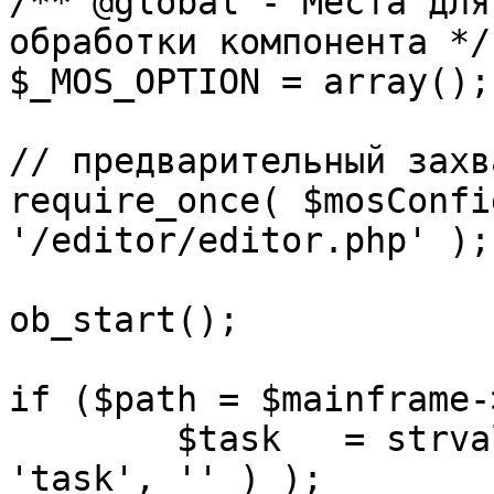
/** @global - Места для
обработки компонента */

$_MOS_OPTION = array();

// предварительный захв
require_once( $mosConfi
'/editor/editor.php' );

ob_start();		 

if ($path = $mainframe-
	$task 	= strval( mosGetParam( $_REQUEST, 
'task', '' ) );
