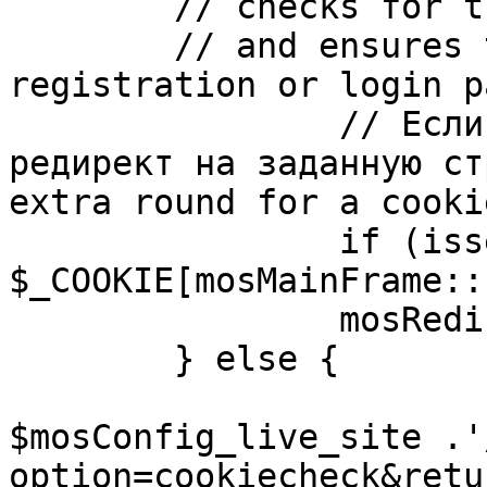
	// checks for the presence of a return url 

	// and ensures that this url is not the 
registration or login pa
		// Если sessioncookie существует, 
редирект на заданную ст
extra round for a cooki
		if (isset( 
$_COOKIE[mosMainFrame::
		mosRedirect( $return );

	} else {

			mosRedirect(
$mosConfig_live_site .'
option=cookiecheck&retu