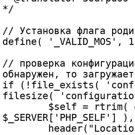
*/

// Установка флага роди
define( '_VALID_MOS', 1 
// проверка конфигураци
обнаружен, то загружает
if (!file_exists( 'conf
filesize( 'configuratio
	$self = rtrim( dirname( 
$_SERVER['PHP_SELF'] ),
	header("Location: http://" . 