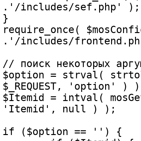
.'/includes/sef.php' );

}

require_once( $mosConfi
.'/includes/frontend.ph
// поиск некоторых аргу
$option = strval( strto
$_REQUEST, 'option' ) ) 
$Itemid = intval( mosGe
'Itemid', null ) );

if ($option == '') {
