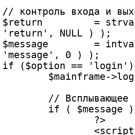
// контроль входа и вых
$return 	= strval( mosGetParam( $_REQUEST, 
'return', NULL ) );

$message 	= intval( mosGetParam( $_POST, 
'message', 0 ) );

if ($option == 'login') 
	$mainframe->login();

	// Всплывающее сообщение JS

	if ( $message ) {

		?>

		<script language="javascript" 