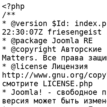
<?php

/**

* @version $Id: index.p
22:30:07Z friesengeist $
* @package Joomla RE

* @copyright Авторские 
Matters. Все права защи
* @license Лицензия 
http://www.gnu.org/copy
смотрите LICENSE.php

* Joomla! - свободное п
версия может быть измене