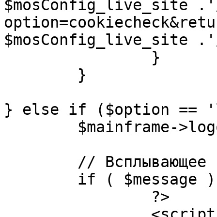
$mosConfig_live_site .'
option=cookiecheck&retu
$mosConfig_live_site .'
		}

	}

} else if ($option == '
	$mainframe->logout();

	// Всплывающее сообщение JS

	if ( $message ) {

		?>

		<script language="javascript" 