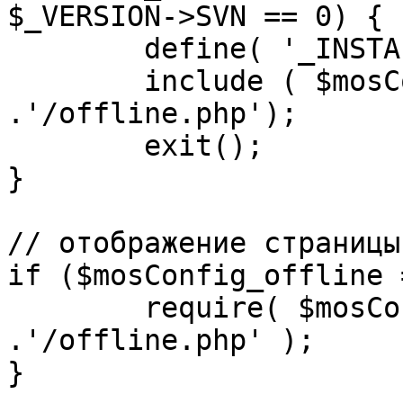
$_VERSION->SVN == 0) {

	define( '_INSTALL_CHECK', 1 );

	include ( $mosConfig_absolute_path 
.'/offline.php');

	exit();

}

// отображение страницы
if ($mosConfig_offline 
	require( $mosConfig_absolute_path 
.'/offline.php' );

}
