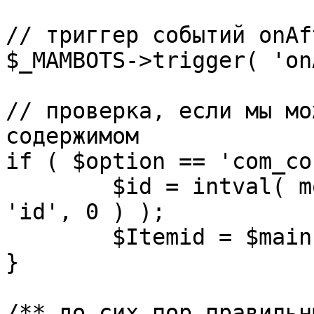
// триггер событий onAf
$_MAMBOTS->trigger( 'on
// проверка, если мы мо
содержимом

if ( $option == 'com_co
	$id = intval( mosGetParam( $_REQUEST, 
'id', 0 ) );

	$Itemid = $mainframe->getItemid( $id );

}

/** до сих пор правильн