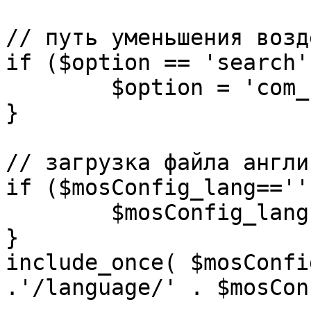
// путь уменьшения возд
if ($option == 'search')
	$option = 'com_search';

}

// загрузка файла англи
if ($mosConfig_lang=='')
	$mosConfig_lang = 'english';

}

include_once( $mosConfi
.'/language/' . $mosCon