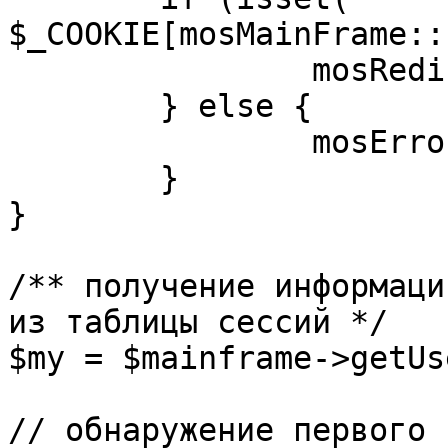
$_COOKIE[mosMainFrame::
		mosRedirect( $return );

	} else {

		mosErrorAlert( _ALERT_ENABLED );

	}

}

/** получение информаци
из таблицы сессий */

$my = $mainframe->getUs
// обнаружение первого 