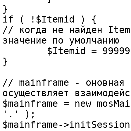
}

if ( !$Itemid ) {

// когда не найден Item
значение по умолчанию

	$Itemid = 99999999;

} 

// mainframe - оновная 
осуществляет взаимодейс
$mainframe = new mosMai
'.' );

$mainframe->initSession(