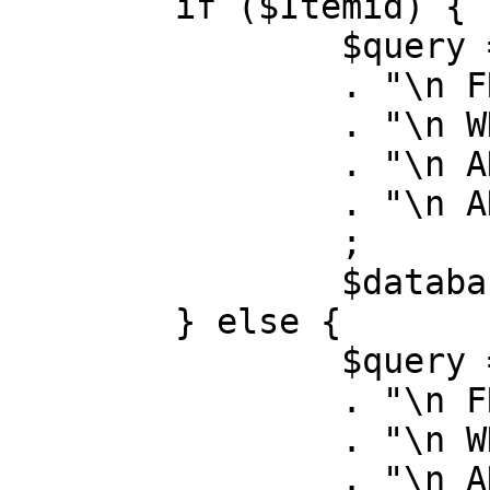
	if ($Itemid) {

		$query = "SELECT id, link"

		. "\n FROM #__menu"

		. "\n WHERE menutype = 'mainmenu'"

		. "\n AND id = " . (int) $Itemid

		. "\n AND published = 1"

		;

		$database->setQuery( $query );

	} else {

		$query = "SELECT id, link"

		. "\n FROM #__menu"

		. "\n WHERE menutype = 'mainmenu'"

		. "\n AND published = 1"
