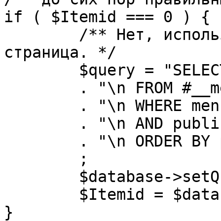
if ( $Itemid === 0 ) {

	/** Нет, используется именно главная 
страница. */

	$query = "SELECT id"

	. "\n FROM #__menu"

	. "\n WHERE menutype = 'mainmenu'"

	. "\n AND published = 1"

	. "\n ORDER BY parent, ordering"

	;

	$database->setQuery( $query, 0, 1 );

	$Itemid = $database->loadResult();

}
