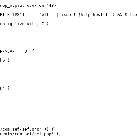
мер_порта, если он 443>

R['HTTPS'] ) != 'off' || isset( $http_host[1] ) && $http
N->SVN == 0) {

/com_sef/sef.php' )) {
