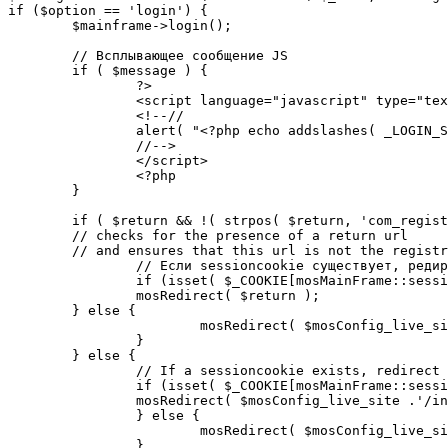
if ($option == 'login') {

	$mainframe->login();

	// Всплывающее сообщение JS

	if ( $message ) {

		?>

		<script language="javascript" type="text/javascript">

		<!--//

		alert( "<?php echo addslashes( _LOGIN_SUCCESS ); ?>" );

		//-->

		</script>

		<?php

	}

	if ( $return && !( strpos( $return, 'com_registration' ) || strpos( $return, 'com_login' ) ) ) {

	// checks for the presence of a return url 

	// and ensures that this url is not the registration or login pages

		// Если sessioncookie существует, редирект на заданную страницу. Otherwise, take an extra round for a cookiecheck

		if (isset( $_COOKIE[mosMainFrame::sessionCookieName()] )) {

		mosRedirect( $return );

	} else {

			mosRedirect( $mosConfig_live_site .'/index.php?option=cookiecheck&return=' . urlencode( $return ) );

		}

	} else {

		// If a sessioncookie exists, redirect to the start page. Otherwise, take an extra round for a cookiecheck

		if (isset( $_COOKIE[mosMainFrame::sessionCookieName()] )) {

		mosRedirect( $mosConfig_live_site .'/index.php' );

		} else {

			mosRedirect( $mosConfig_live_site .'/index.php?option=cookiecheck&return=' . urlencode( $mosConfig_live_site .'/index.php' ) );

		}
