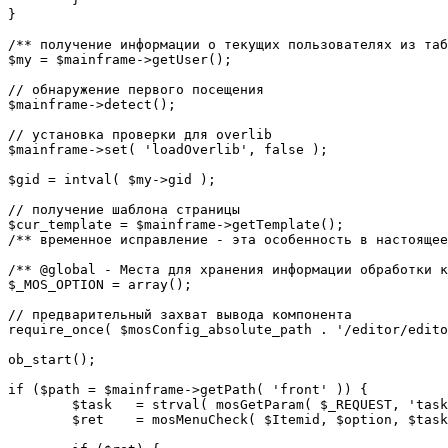
}

/** получение информации о текущих пользователях из таб
$my = $mainframe->getUser();

// обнаружение первого посещения

$mainframe->detect();

// установка проверки для overlib

$mainframe->set( 'loadOverlib', false );

$gid = intval( $my->gid );

// получение шаблона страницы

$cur_template = $mainframe->getTemplate();

/** временное исправление - эта особенность в настоящее
/** @global - Места для хранения информации обработки к
$_MOS_OPTION = array();

// предварительный захват вывода компонента

require_once( $mosConfig_absolute_path . '/editor/edito
ob_start();		 

if ($path = $mainframe->getPath( 'front' )) {

	$task 	= strval( mosGetParam( $_REQUEST, 'task', '' ) );

	$ret 	= mosMenuCheck( $Itemid, $option, $task, $gid );
