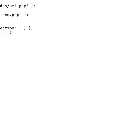
tend.php' );

option' ) ) );

l ) );
