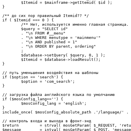
	$Itemid = $mainframe->getItemid( $id );

}

/** до сих пор правильный Itemid?? */

if ( $Itemid === 0 ) {

	/** Нет, используется именно главная страница. */

	$query = "SELECT id"

	. "\n FROM #__menu"

	. "\n WHERE menutype = 'mainmenu'"

	. "\n AND published = 1"

	. "\n ORDER BY parent, ordering"

	;

	$database->setQuery( $query, 0, 1 );

	$Itemid = $database->loadResult();

}

// путь уменьшения воздействия на шаблоны

if ($option == 'search') {

	$option = 'com_search';

}

// загрузка файла английского языка по умолчанию

if ($mosConfig_lang=='') {

	$mosConfig_lang = 'english';

}

include_once( $mosConfig_absolute_path .'/language/' . 
// контроль входа и выхода в фронт-энд 

$return 	= strval( mosGetParam( $_REQUEST, 'return', NULL ) );

$message 	= intval( mosGetParam( $_POST, 'message', 0 ) );
