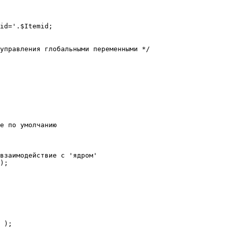
е по умолчанию

взаимодействие с 'ядром'

);
