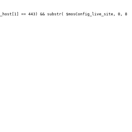
_host[1] == 443) && substr( $mosConfig_live_site, 0, 8 