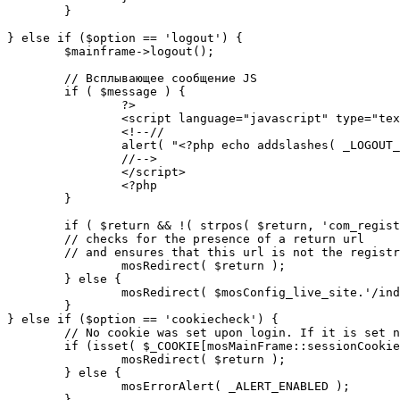
	}

} else if ($option == 'logout') {

	$mainframe->logout();

	// Всплывающее сообщение JS

	if ( $message ) {

		?>

		<script language="javascript" type="text/javascript">

		<!--//

		alert( "<?php echo addslashes( _LOGOUT_SUCCESS ); ?>" );

		//-->

		</script>

		<?php

	}

	if ( $return && !( strpos( $return, 'com_registration' ) || strpos( $return, 'com_login' ) ) ) {

	// checks for the presence of a return url 

	// and ensures that this url is not the registration or logout pages

		mosRedirect( $return );

	} else {

		mosRedirect( $mosConfig_live_site.'/index.php' );

	}

} else if ($option == 'cookiecheck') {

	// No cookie was set upon login. If it is set now, redirect to the given page. Otherwise, show error message.

	if (isset( $_COOKIE[mosMainFrame::sessionCookieName()] )) {

		mosRedirect( $return );

	} else {

		mosErrorAlert( _ALERT_ENABLED );

	}
