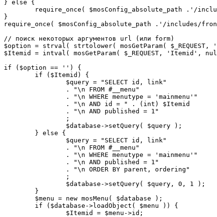
} else {

	require_once( $mosConfig_absolute_path .'/includes/sef.php' );

}

require_once( $mosConfig_absolute_path .'/includes/fron
// поиск некоторых аргументов url (или form)

$option = strval( strtolower( mosGetParam( $_REQUEST, '
$Itemid = intval( mosGetParam( $_REQUEST, 'Itemid', nul
if ($option == '') {

	if ($Itemid) {

		$query = "SELECT id, link"

		. "\n FROM #__menu"

		. "\n WHERE menutype = 'mainmenu'"

		. "\n AND id = " . (int) $Itemid

		. "\n AND published = 1"

		;

		$database->setQuery( $query );

	} else {

		$query = "SELECT id, link"

		. "\n FROM #__menu"

		. "\n WHERE menutype = 'mainmenu'"

		. "\n AND published = 1"

		. "\n ORDER BY parent, ordering"

		;

		$database->setQuery( $query, 0, 1 );

	}

	$menu = new mosMenu( $database );

	if ($database->loadObject( $menu )) {

		$Itemid = $menu->id;
