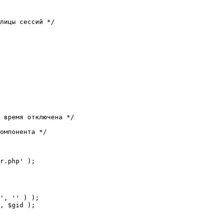
лицы сессий */

 время отключена */

омпонента */

r.php' );
