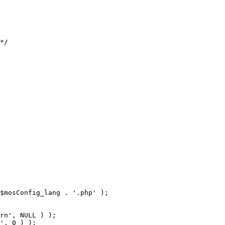
$mosConfig_lang . '.php' );
