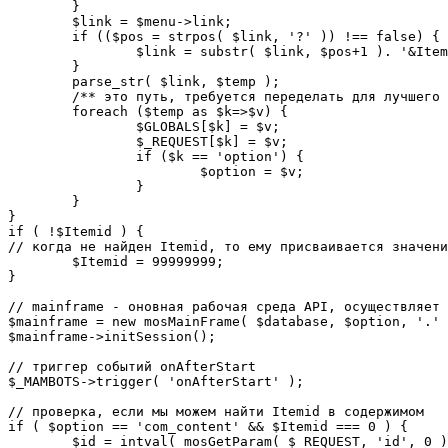
	}

	$link = $menu->link;

	if (($pos = strpos( $link, '?' )) !== false) {

		$link = substr( $link, $pos+1 ). '&Itemid='.$Itemid;

	}

	parse_str( $link, $temp );

	/** это путь, требуется переделать для лучшего управления глобальными переменными */

	foreach ($temp as $k=>$v) {

		$GLOBALS[$k] = $v;

		$_REQUEST[$k] = $v;

		if ($k == 'option') {

			$option = $v;

		}

	}

}

if ( !$Itemid ) {

// когда не найден Itemid, то ему присваивается значени
	$Itemid = 99999999;

} 

// mainframe - оновная рабочая среда API, осуществляет 
$mainframe = new mosMainFrame( $database, $option, '.' 
$mainframe->initSession();

// триггер событий onAfterStart

$_MAMBOTS->trigger( 'onAfterStart' );

// проверка, если мы можем найти Itemid в содержимом

if ( $option == 'com_content' && $Itemid === 0 ) {

	$id = intval( mosGetParam( $_REQUEST, 'id', 0 ) );
