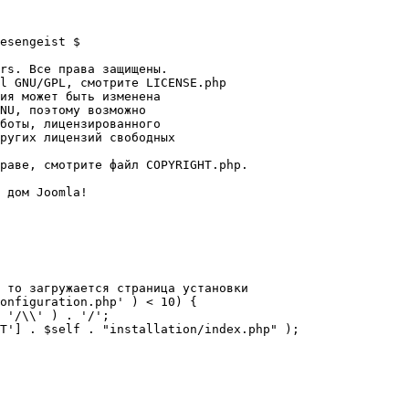
esengeist $

rs. Все права защищены.

l GNU/GPL, смотрите LICENSE.php

ия может быть изменена

NU, поэтому возможно

боты, лицензированного

ругих лицензий свободных 

раве, смотрите файл COPYRIGHT.php.

 дом Joomla!

 то загружается страница установки

onfiguration.php' ) < 10) {
