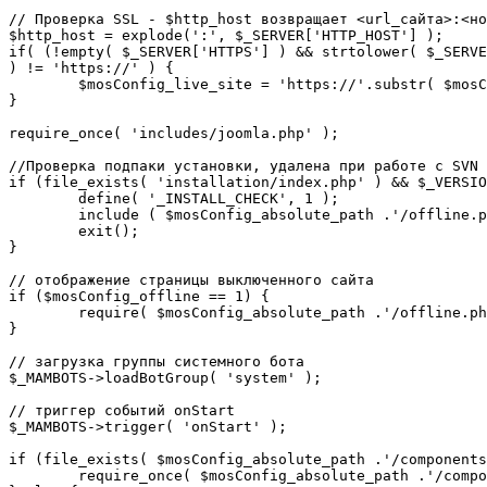
// Проверка SSL - $http_host возвращает <url_сайта>:<но
$http_host = explode(':', $_SERVER['HTTP_HOST'] );

if( (!empty( $_SERVER['HTTPS'] ) && strtolower( $_SERVE
) != 'https://' ) {

	$mosConfig_live_site = 'https://'.substr( $mosConfig_live_site, 7 );

}

require_once( 'includes/joomla.php' );

//Проверка подпаки установки, удалена при работе с SVN

if (file_exists( 'installation/index.php' ) && $_VERSIO
	define( '_INSTALL_CHECK', 1 );

	include ( $mosConfig_absolute_path .'/offline.php');

	exit();

}

// отображение страницы выключенного сайта

if ($mosConfig_offline == 1) {

	require( $mosConfig_absolute_path .'/offline.php' );

}

// загрузка группы системного бота

$_MAMBOTS->loadBotGroup( 'system' );

// триггер событий onStart

$_MAMBOTS->trigger( 'onStart' );

if (file_exists( $mosConfig_absolute_path .'/components
	require_once( $mosConfig_absolute_path .'/components/com_sef/sef.php' );
