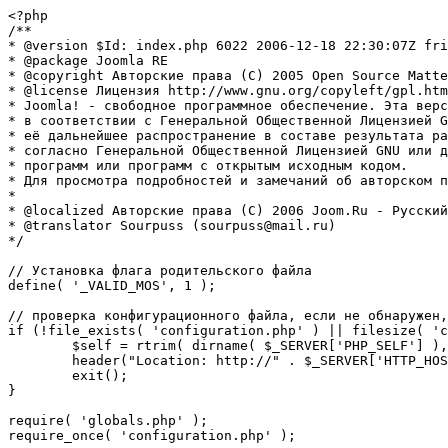
<?php

/**

* @version $Id: index.php 6022 2006-12-18 22:30:07Z fri
* @package Joomla RE

* @copyright Авторские права (C) 2005 Open Source Matte
* @license Лицензия http://www.gnu.org/copyleft/gpl.htm
* Joomla! - свободное программное обеспечение. Эта верс
* в соответствии с Генеральной Общественной Лицензией G
* её дальнейшее распространение в составе результата ра
* согласно Генеральной Общественной Лицензией GNU или д
* программ или программ с открытым исходным кодом.

* Для просмотра подробностей и замечаний об авторском п
* 

* @localized Авторские права (C) 2006 Joom.Ru - Русский
* @translator Sourpuss (sourpuss@mail.ru)

*/

// Установка флага родительского файла 

define( '_VALID_MOS', 1 );

// проверка конфигурационного файла, если не обнаружен,
if (!file_exists( 'configuration.php' ) || filesize( 'c
	$self = rtrim( dirname( $_SERVER['PHP_SELF'] ), '/\\' ) . '/';

	header("Location: http://" . $_SERVER['HTTP_HOST'] . $self . "installation/index.php" );

	exit();

}

require( 'globals.php' );

require_once( 'configuration.php' );
