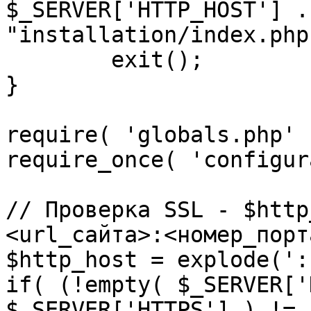
$_SERVER['HTTP_HOST'] .
"installation/index.php"
	exit();

}

require( 'globals.php' )
require_once( 'configur
// Проверка SSL - $http
<url_сайта>:<номер_порт
$http_host = explode(':
if( (!empty( $_SERVER['
$_SERVER['HTTPS'] ) != 