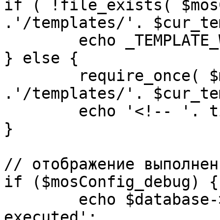
if ( !file_exists( $mos
.'/templates/'. $cur_te
	echo _TEMPLATE_WARN . $cur_template;

} else {

	require_once( $mosConfig_absolute_path 
.'/templates/'. $cur_te
	echo '<!-- '. time() .' -->';

}

// отображение выполнен
if ($mosConfig_debug) {

	echo $database->_ticker . ' queries 
executed';
