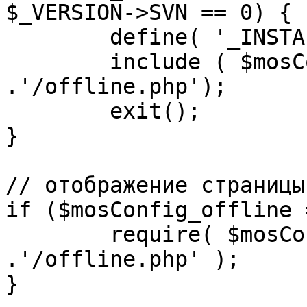
$_VERSION->SVN == 0) {

	define( '_INSTALL_CHECK', 1 );

	include ( $mosConfig_absolute_path 
.'/offline.php');

	exit();

}

// отображение страницы
if ($mosConfig_offline 
	require( $mosConfig_absolute_path 
.'/offline.php' );

}
