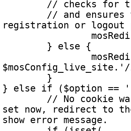
	// checks for the presence of a return url 

	// and ensures that this url is not the 
registration or logout 
		mosRedirect( $return );

	} else {

		mosRedirect( 
$mosConfig_live_site.'/
	}

} else if ($option == '
	// No cookie was set upon login. If it is 
set now, redirect to th
show error message.

	if (isset( 