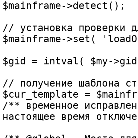
$mainframe->detect();

// установка проверки д
$mainframe->set( 'loadO
$gid = intval( $my->gid 
// получение шаблона ст
$cur_template = $mainfr
/** временное исправлен
настоящее время отключе