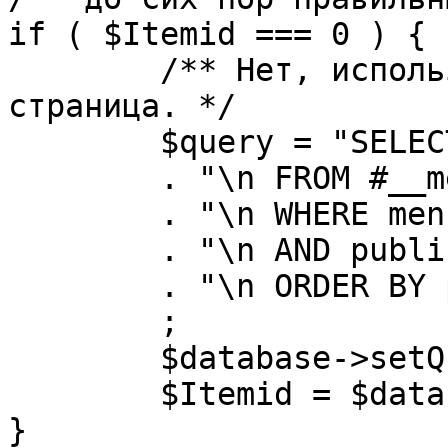
if ( $Itemid === 0 ) {

	/** Нет, используется именно главная 
страница. */

	$query = "SELECT id"

	. "\n FROM #__menu"

	. "\n WHERE menutype = 'mainmenu'"

	. "\n AND published = 1"

	. "\n ORDER BY parent, ordering"

	;

	$database->setQuery( $query, 0, 1 );

	$Itemid = $database->loadResult();

}
