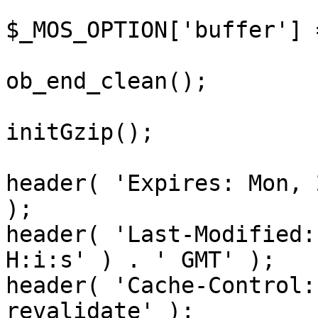
$_MOS_OPTION['buffer'] 
ob_end_clean();

initGzip();

header( 'Expires: Mon, 
);

header( 'Last-Modified:
H:i:s' ) . ' GMT' );

header( 'Cache-Control:
revalidate' );
