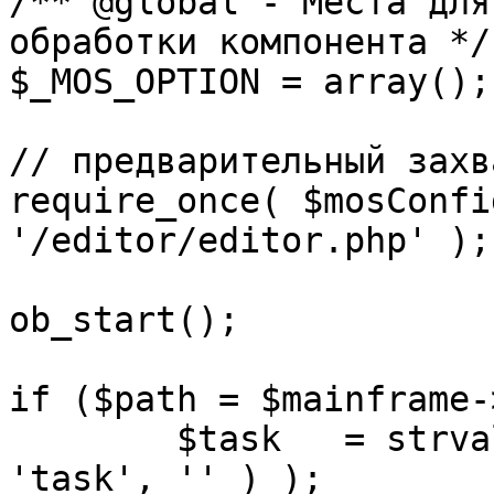
/** @global - Места для
обработки компонента */

$_MOS_OPTION = array();

// предварительный захв
require_once( $mosConfi
'/editor/editor.php' );

ob_start();		 

if ($path = $mainframe-
	$task 	= strval( mosGetParam( $_REQUEST, 
'task', '' ) );
