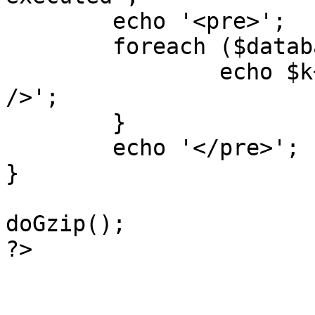
	echo '<pre>';

 	foreach ($database->_log as $k=>$sql) {

 		echo $k+1 . "\n" . $sql . '<hr 
/>';

	}

	echo '</pre>';

}

doGzip();

?>