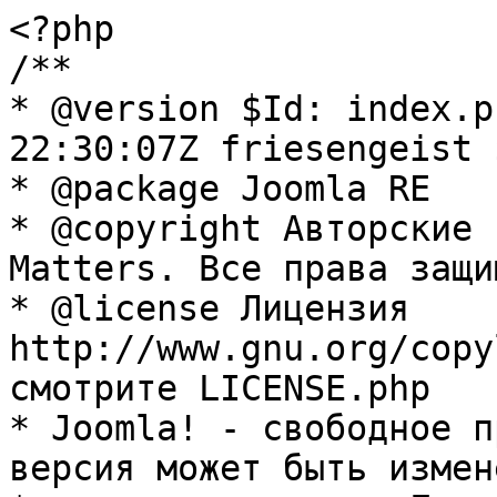
<?php

/**

* @version $Id: index.p
22:30:07Z friesengeist $
* @package Joomla RE

* @copyright Авторские 
Matters. Все права защи
* @license Лицензия 
http://www.gnu.org/copy
смотрите LICENSE.php

* Joomla! - свободное п
версия может быть измене