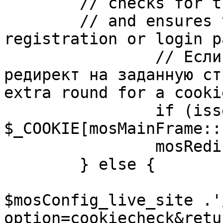
	// checks for the presence of a return url 

	// and ensures that this url is not the 
registration or login pa
		// Если sessioncookie существует, 
редирект на заданную ст
extra round for a cooki
		if (isset( 
$_COOKIE[mosMainFrame::
		mosRedirect( $return );

	} else {

			mosRedirect(
$mosConfig_live_site .'
option=cookiecheck&retu