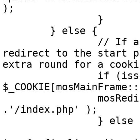
);

		}

	} else {

		// If a sessioncookie exists, 
redirect to the start p
extra round for a cooki
		if (isset( 
$_COOKIE[mosMainFrame::
		mosRedirect( $mosConfig_live_site 
.'/index.php' );

		} else {

			mosRedirect(