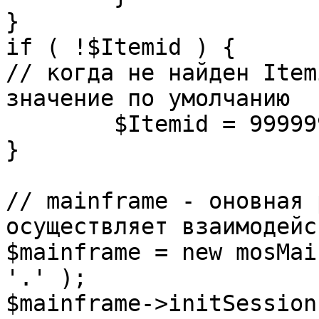
}

if ( !$Itemid ) {

// когда не найден Item
значение по умолчанию

	$Itemid = 99999999;

} 

// mainframe - оновная 
осуществляет взаимодейс
$mainframe = new mosMai
'.' );

$mainframe->initSession(