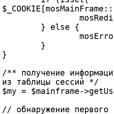
$_COOKIE[mosMainFrame::
		mosRedirect( $return );

	} else {

		mosErrorAlert( _ALERT_ENABLED );

	}

}

/** получение информаци
из таблицы сессий */

$my = $mainframe->getUs
// обнаружение первого 