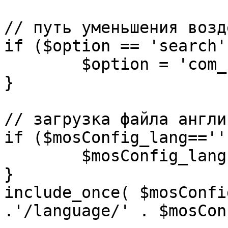
// путь уменьшения возд
if ($option == 'search')
	$option = 'com_search';

}

// загрузка файла англи
if ($mosConfig_lang=='')
	$mosConfig_lang = 'english';

}

include_once( $mosConfi
.'/language/' . $mosCon