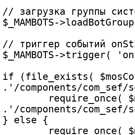
// загрузка группы сист
$_MAMBOTS->loadBotGroup
// триггер событий onSta
$_MAMBOTS->trigger( 'on
if (file_exists( $mosCo
.'/components/com_sef/s
	require_once( $mosConfig_absolute_path 
.'/components/com_sef/s
} else {

	require_once( $mosConfig_absolute_path 