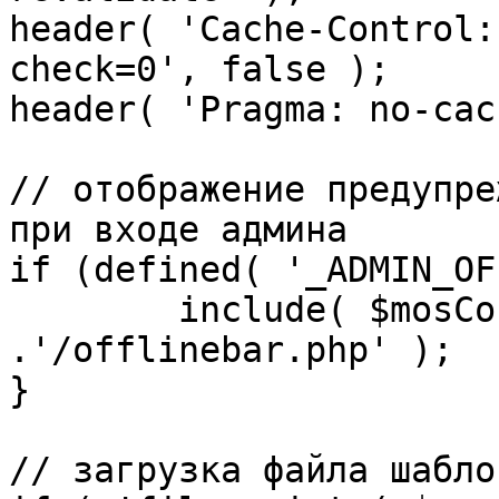
header( 'Cache-Control:
check=0', false );

header( 'Pragma: no-cac
// отображение предупре
при входе админа

if (defined( '_ADMIN_OF
	include( $mosConfig_absolute_path 
.'/offlinebar.php' );

}

// загрузка файла шаблон