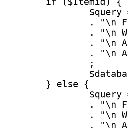
	if ($Itemid) {

		$query = "SELECT id, link"

		. "\n FROM #__menu"

		. "\n WHERE menutype = 'mainmenu'"

		. "\n AND id = " . (int) $Itemid

		. "\n AND published = 1"

		;

		$database->setQuery( $query );

	} else {

		$query = "SELECT id, link"

		. "\n FROM #__menu"

		. "\n WHERE menutype = 'mainmenu'"

		. "\n AND published = 1"
