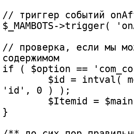
// триггер событий onAf
$_MAMBOTS->trigger( 'on
// проверка, если мы мо
содержимом

if ( $option == 'com_co
	$id = intval( mosGetParam( $_REQUEST, 
'id', 0 ) );

	$Itemid = $mainframe->getItemid( $id );

}

/** до сих пор правильн