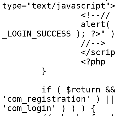
type="text/javascript">

		<!--//

		alert( "<?php echo addslashes( 
_LOGIN_SUCCESS ); ?>" );
		//-->

		</script>

		<?php

	}

	if ( $return && !( strpos( $return, 
'com_registration' ) ||
'com_login' ) ) ) {
