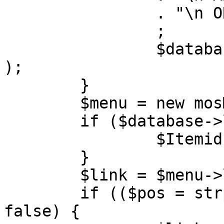
		. "\n ORDER BY parent, ordering"

		;

		$database->setQuery( $query, 0, 1 
);

	}

	$menu = new mosMenu( $database );

	if ($database->loadObject( $menu )) {

		$Itemid = $menu->id;

	}

	$link = $menu->link;

	if (($pos = strpos( $link, '?' )) !== 
false) {
