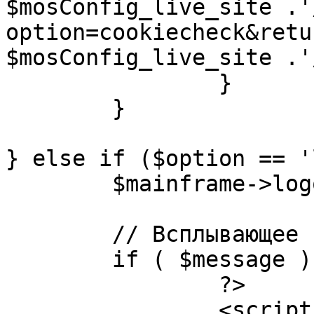
$mosConfig_live_site .'
option=cookiecheck&retu
$mosConfig_live_site .'
		}

	}

} else if ($option == '
	$mainframe->logout();

	// Всплывающее сообщение JS

	if ( $message ) {

		?>

		<script language="javascript" 