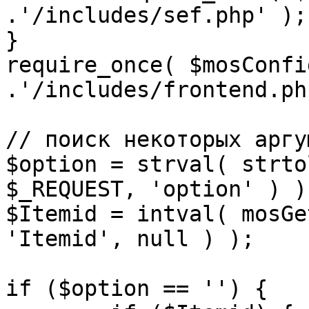
.'/includes/sef.php' );

}

require_once( $mosConfi
.'/includes/frontend.ph
// поиск некоторых аргу
$option = strval( strto
$_REQUEST, 'option' ) ) 
$Itemid = intval( mosGe
'Itemid', null ) );

if ($option == '') {
