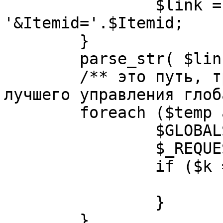
		$link = substr( $link, $pos+1 ). 
'&Itemid='.$Itemid;

	}

	parse_str( $link, $temp );

	/** это путь, требуется переделать для 
лучшего управления глоб
	foreach ($temp as $k=>$v) {

		$GLOBALS[$k] = $v;

		$_REQUEST[$k] = $v;

		if ($k == 'option') {

			$option = $v;
		}

	}
