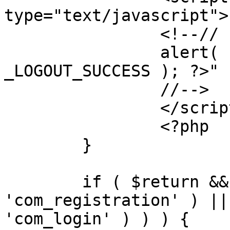
type="text/javascript">

		<!--//

		alert( "<?php echo addslashes( 
_LOGOUT_SUCCESS ); ?>" )
		//-->

		</script>

		<?php

	}

	if ( $return && !( strpos( $return, 
'com_registration' ) ||
'com_login' ) ) ) {
