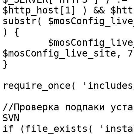
$http_host[1] ) && $htt
substr( $mosConfig_live
) {

	$mosConfig_live_site = 'https://'.substr( 
$mosConfig_live_site, 7 
}

require_once( 'includes
//Проверка подпаки уста
SVN

if (file_exists( 'insta