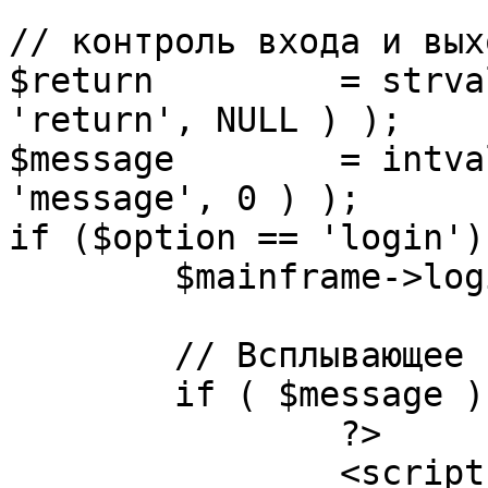
// контроль входа и вых
$return 	= strval( mosGetParam( $_REQUEST, 
'return', NULL ) );

$message 	= intval( mosGetParam( $_POST, 
'message', 0 ) );

if ($option == 'login') 
	$mainframe->login();

	// Всплывающее сообщение JS

	if ( $message ) {

		?>

		<script language="javascript" 