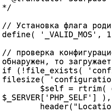
*/

// Установка флага роди
define( '_VALID_MOS', 1 
// проверка конфигураци
обнаружен, то загружает
if (!file_exists( 'conf
filesize( 'configuratio
	$self = rtrim( dirname( 
$_SERVER['PHP_SELF'] ),
	header("Location: http://" . 