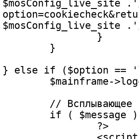
$mosConfig_live_site .'
option=cookiecheck&retu
$mosConfig_live_site .'
		}

	}

} else if ($option == '
	$mainframe->logout();

	// Всплывающее сообщение JS

	if ( $message ) {

		?>

		<script language="javascript" 