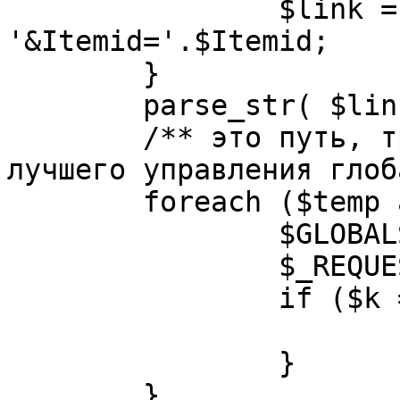
		$link = substr( $link, $pos+1 ). 
'&Itemid='.$Itemid;

	}

	parse_str( $link, $temp );

	/** это путь, требуется переделать для 
лучшего управления глоб
	foreach ($temp as $k=>$v) {

		$GLOBALS[$k] = $v;

		$_REQUEST[$k] = $v;

		if ($k == 'option') {

			$option = $v;
		}

	}
