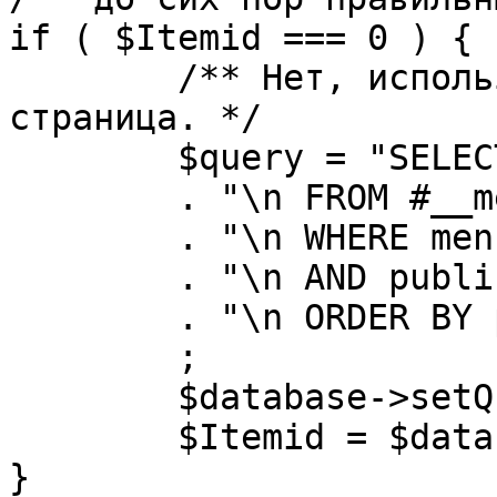
if ( $Itemid === 0 ) {

	/** Нет, используется именно главная 
страница. */

	$query = "SELECT id"

	. "\n FROM #__menu"

	. "\n WHERE menutype = 'mainmenu'"

	. "\n AND published = 1"

	. "\n ORDER BY parent, ordering"

	;

	$database->setQuery( $query, 0, 1 );

	$Itemid = $database->loadResult();

}
