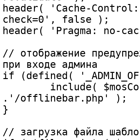
header( 'Cache-Control:
check=0', false );

header( 'Pragma: no-cac
// отображение предупре
при входе админа

if (defined( '_ADMIN_OF
	include( $mosConfig_absolute_path 
.'/offlinebar.php' );

}

// загрузка файла шаблон