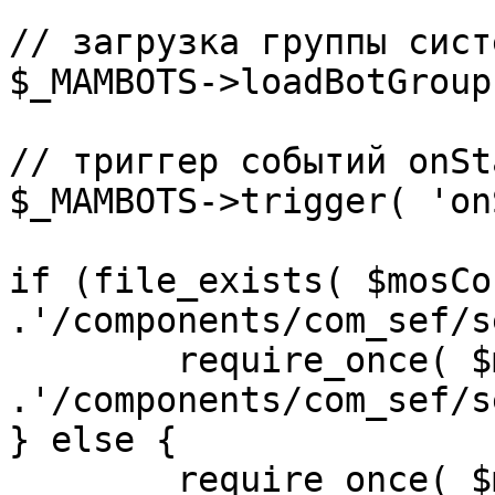
// загрузка группы сист
$_MAMBOTS->loadBotGroup
// триггер событий onSta
$_MAMBOTS->trigger( 'on
if (file_exists( $mosCo
.'/components/com_sef/s
	require_once( $mosConfig_absolute_path 
.'/components/com_sef/s
} else {

	require_once( $mosConfig_absolute_path 