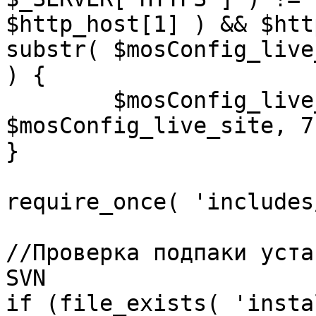
$http_host[1] ) && $htt
substr( $mosConfig_live
) {

	$mosConfig_live_site = 'https://'.substr( 
$mosConfig_live_site, 7 
}

require_once( 'includes
//Проверка подпаки уста
SVN

if (file_exists( 'insta