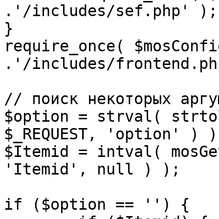
.'/includes/sef.php' );

}

require_once( $mosConfi
.'/includes/frontend.ph
// поиск некоторых аргу
$option = strval( strto
$_REQUEST, 'option' ) ) 
$Itemid = intval( mosGe
'Itemid', null ) );

if ($option == '') {
