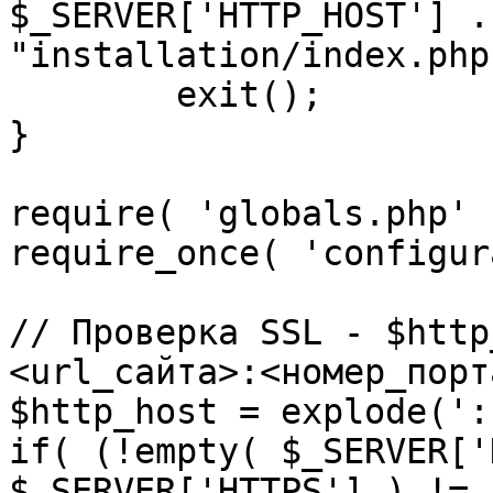
$_SERVER['HTTP_HOST'] .
"installation/index.php"
	exit();

}

require( 'globals.php' )
require_once( 'configur
// Проверка SSL - $http
<url_сайта>:<номер_порт
$http_host = explode(':
if( (!empty( $_SERVER['
$_SERVER['HTTPS'] ) != 