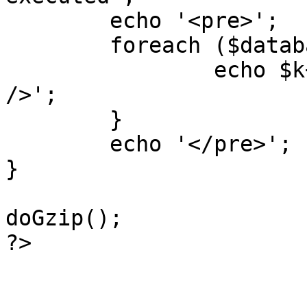
	echo '<pre>';

 	foreach ($database->_log as $k=>$sql) {

 		echo $k+1 . "\n" . $sql . '<hr 
/>';

	}

	echo '</pre>';

}

doGzip();

?>