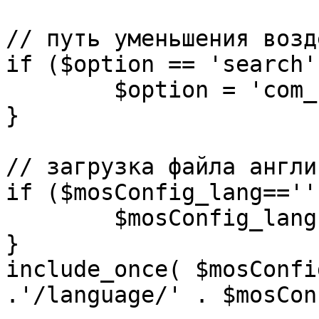
// путь уменьшения возд
if ($option == 'search')
	$option = 'com_search';

}

// загрузка файла англи
if ($mosConfig_lang=='')
	$mosConfig_lang = 'english';

}

include_once( $mosConfi
.'/language/' . $mosCon