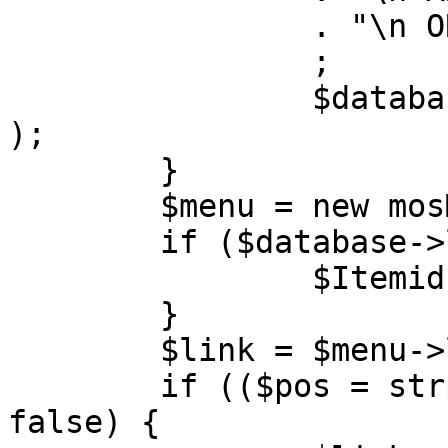
		. "\n ORDER BY parent, ordering"

		;

		$database->setQuery( $query, 0, 1 
);

	}

	$menu = new mosMenu( $database );

	if ($database->loadObject( $menu )) {

		$Itemid = $menu->id;

	}

	$link = $menu->link;

	if (($pos = strpos( $link, '?' )) !== 
false) {
