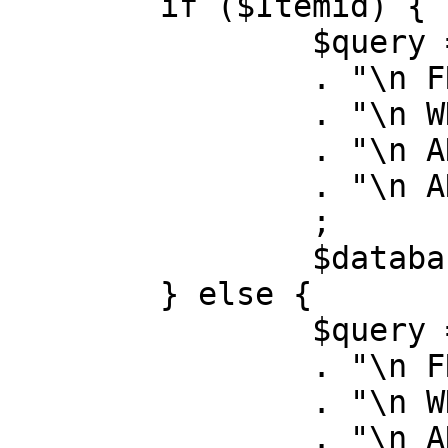
	if ($Itemid) {

		$query = "SELECT id, link"

		. "\n FROM #__menu"

		. "\n WHERE menutype = 'mainmenu'"

		. "\n AND id = " . (int) $Itemid

		. "\n AND published = 1"

		;

		$database->setQuery( $query );

	} else {

		$query = "SELECT id, link"

		. "\n FROM #__menu"

		. "\n WHERE menutype = 'mainmenu'"

		. "\n AND published = 1"
