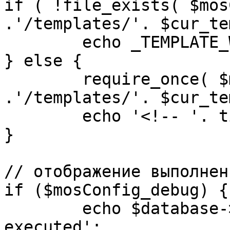
if ( !file_exists( $mos
.'/templates/'. $cur_te
	echo _TEMPLATE_WARN . $cur_template;

} else {

	require_once( $mosConfig_absolute_path 
.'/templates/'. $cur_te
	echo '<!-- '. time() .' -->';

}

// отображение выполнен
if ($mosConfig_debug) {

	echo $database->_ticker . ' queries 
executed';
