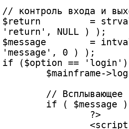
// контроль входа и вых
$return 	= strval( mosGetParam( $_REQUEST, 
'return', NULL ) );

$message 	= intval( mosGetParam( $_POST, 
'message', 0 ) );

if ($option == 'login') 
	$mainframe->login();

	// Всплывающее сообщение JS

	if ( $message ) {

		?>

		<script language="javascript" 