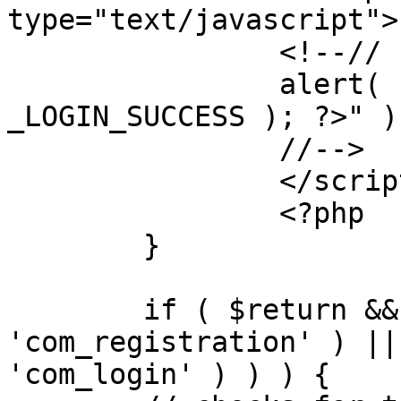
type="text/javascript">

		<!--//

		alert( "<?php echo addslashes( 
_LOGIN_SUCCESS ); ?>" );
		//-->

		</script>

		<?php

	}

	if ( $return && !( strpos( $return, 
'com_registration' ) ||
'com_login' ) ) ) {
