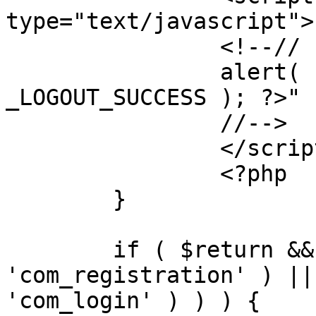
type="text/javascript">

		<!--//

		alert( "<?php echo addslashes( 
_LOGOUT_SUCCESS ); ?>" )
		//-->

		</script>

		<?php

	}

	if ( $return && !( strpos( $return, 
'com_registration' ) ||
'com_login' ) ) ) {
