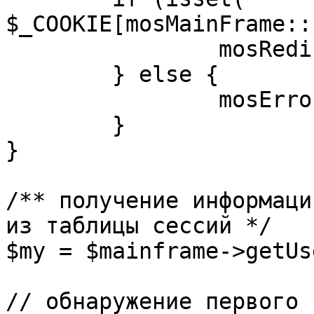
$_COOKIE[mosMainFrame::
		mosRedirect( $return );

	} else {

		mosErrorAlert( _ALERT_ENABLED );

	}

}

/** получение информаци
из таблицы сессий */

$my = $mainframe->getUs
// обнаружение первого 