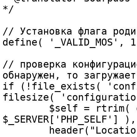
*/

// Установка флага роди
define( '_VALID_MOS', 1 
// проверка конфигураци
обнаружен, то загружает
if (!file_exists( 'conf
filesize( 'configuratio
	$self = rtrim( dirname( 
$_SERVER['PHP_SELF'] ),
	header("Location: http://" . 