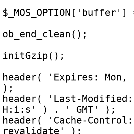
$_MOS_OPTION['buffer'] 
ob_end_clean();

initGzip();

header( 'Expires: Mon, 
);

header( 'Last-Modified:
H:i:s' ) . ' GMT' );

header( 'Cache-Control:
revalidate' );
