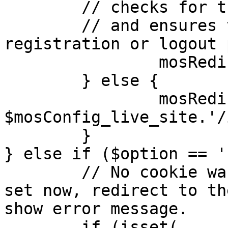
	// checks for the presence of a return url 

	// and ensures that this url is not the 
registration or logout 
		mosRedirect( $return );

	} else {

		mosRedirect( 
$mosConfig_live_site.'/
	}

} else if ($option == '
	// No cookie was set upon login. If it is 
set now, redirect to th
show error message.

	if (isset( 