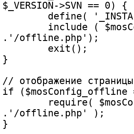
$_VERSION->SVN == 0) {

	define( '_INSTALL_CHECK', 1 );

	include ( $mosConfig_absolute_path 
.'/offline.php');

	exit();

}

// отображение страницы
if ($mosConfig_offline 
	require( $mosConfig_absolute_path 
.'/offline.php' );

}
