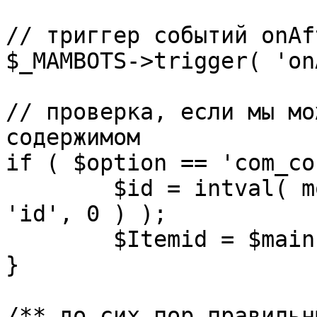
// триггер событий onAf
$_MAMBOTS->trigger( 'on
// проверка, если мы мо
содержимом

if ( $option == 'com_co
	$id = intval( mosGetParam( $_REQUEST, 
'id', 0 ) );

	$Itemid = $mainframe->getItemid( $id );

}

/** до сих пор правильн