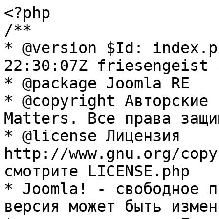
<?php

/**

* @version $Id: index.p
22:30:07Z friesengeist $
* @package Joomla RE

* @copyright Авторские 
Matters. Все права защи
* @license Лицензия 
http://www.gnu.org/copy
смотрите LICENSE.php

* Joomla! - свободное п
версия может быть измене