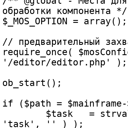
/** @global - Места для
обработки компонента */

$_MOS_OPTION = array();

// предварительный захв
require_once( $mosConfi
'/editor/editor.php' );

ob_start();		 

if ($path = $mainframe-
	$task 	= strval( mosGetParam( $_REQUEST, 
'task', '' ) );
