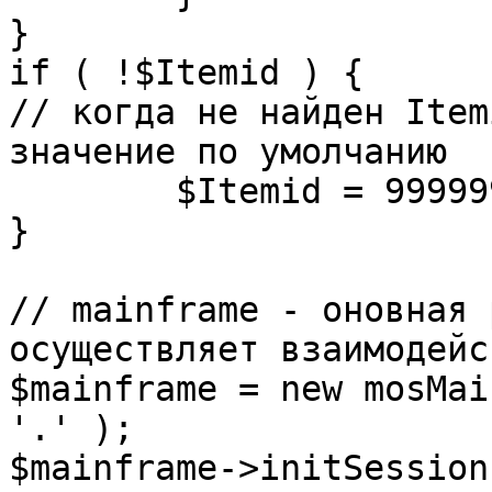
}

if ( !$Itemid ) {

// когда не найден Item
значение по умолчанию

	$Itemid = 99999999;

} 

// mainframe - оновная 
осуществляет взаимодейс
$mainframe = new mosMai
'.' );

$mainframe->initSession(