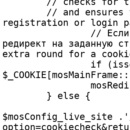
	// checks for the presence of a return url 

	// and ensures that this url is not the 
registration or login pa
		// Если sessioncookie существует, 
редирект на заданную ст
extra round for a cooki
		if (isset( 
$_COOKIE[mosMainFrame::
		mosRedirect( $return );

	} else {

			mosRedirect(
$mosConfig_live_site .'
option=cookiecheck&retu