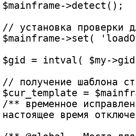
$mainframe->detect();

// установка проверки д
$mainframe->set( 'loadO
$gid = intval( $my->gid 
// получение шаблона ст
$cur_template = $mainfr
/** временное исправлен
настоящее время отключе