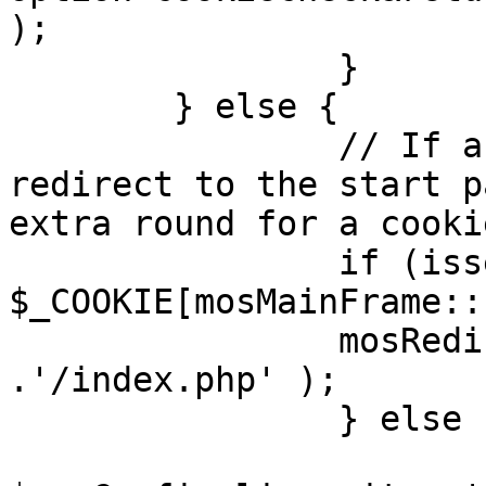
);

		}

	} else {

		// If a sessioncookie exists, 
redirect to the start p
extra round for a cooki
		if (isset( 
$_COOKIE[mosMainFrame::
		mosRedirect( $mosConfig_live_site 
.'/index.php' );

		} else {

			mosRedirect(