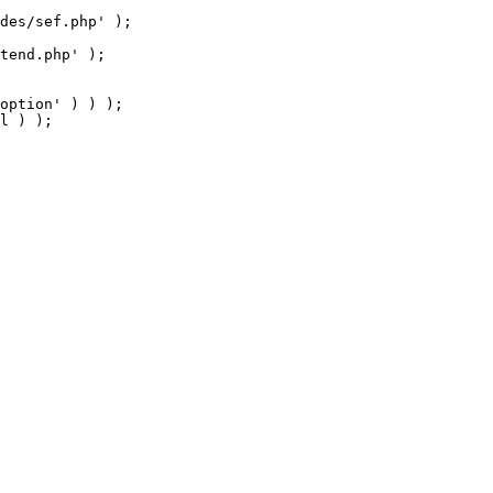
tend.php' );

option' ) ) );

l ) );
