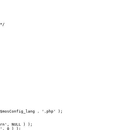
$mosConfig_lang . '.php' );
