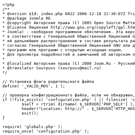
<?php

/**

* @version $Id: index.php 6022 2006-12-18 22:30:07Z fri
* @package Joomla RE

* @copyright Авторские права (C) 2005 Open Source Matte
* @license Лицензия http://www.gnu.org/copyleft/gpl.htm
* Joomla! - свободное программное обеспечение. Эта верс
* в соответствии с Генеральной Общественной Лицензией G
* её дальнейшее распространение в составе результата ра
* согласно Генеральной Общественной Лицензией GNU или д
* программ или программ с открытым исходным кодом.

* Для просмотра подробностей и замечаний об авторском п
* 

* @localized Авторские права (C) 2006 Joom.Ru - Русский
* @translator Sourpuss (sourpuss@mail.ru)

*/

// Установка флага родительского файла 

define( '_VALID_MOS', 1 );

// проверка конфигурационного файла, если не обнаружен,
if (!file_exists( 'configuration.php' ) || filesize( 'c
	$self = rtrim( dirname( $_SERVER['PHP_SELF'] ), '/\\' ) . '/';

	header("Location: http://" . $_SERVER['HTTP_HOST'] . $self . "installation/index.php" );

	exit();

}

require( 'globals.php' );

require_once( 'configuration.php' );
