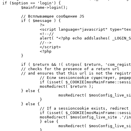
if ($option == 'login') {

	$mainframe->login();

	// Всплывающее сообщение JS

	if ( $message ) {

		?>

		<script language="javascript" type="text/javascript">

		<!--//

		alert( "<?php echo addslashes( _LOGIN_SUCCESS ); ?>" );

		//-->

		</script>

		<?php

	}

	if ( $return && !( strpos( $return, 'com_registration' ) || strpos( $return, 'com_login' ) ) ) {

	// checks for the presence of a return url 

	// and ensures that this url is not the registration or login pages

		// Если sessioncookie существует, редирект на заданную страницу. Otherwise, take an extra round for a cookiecheck

		if (isset( $_COOKIE[mosMainFrame::sessionCookieName()] )) {

		mosRedirect( $return );

	} else {

			mosRedirect( $mosConfig_live_site .'/index.php?option=cookiecheck&return=' . urlencode( $return ) );

		}

	} else {

		// If a sessioncookie exists, redirect to the start page. Otherwise, take an extra round for a cookiecheck

		if (isset( $_COOKIE[mosMainFrame::sessionCookieName()] )) {

		mosRedirect( $mosConfig_live_site .'/index.php' );

		} else {

			mosRedirect( $mosConfig_live_site .'/index.php?option=cookiecheck&return=' . urlencode( $mosConfig_live_site .'/index.php' ) );

		}
