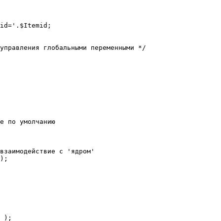
е по умолчанию

взаимодействие с 'ядром'

);
