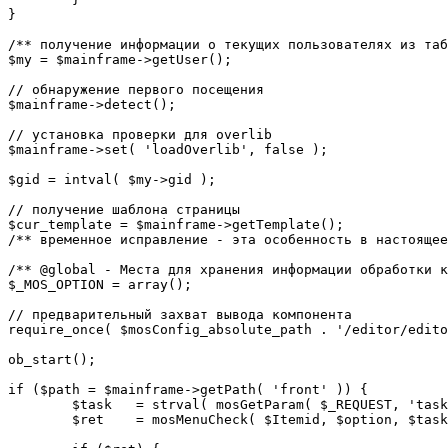
}

/** получение информации о текущих пользователях из таб
$my = $mainframe->getUser();

// обнаружение первого посещения

$mainframe->detect();

// установка проверки для overlib

$mainframe->set( 'loadOverlib', false );

$gid = intval( $my->gid );

// получение шаблона страницы

$cur_template = $mainframe->getTemplate();

/** временное исправление - эта особенность в настоящее
/** @global - Места для хранения информации обработки к
$_MOS_OPTION = array();

// предварительный захват вывода компонента

require_once( $mosConfig_absolute_path . '/editor/edito
ob_start();		 

if ($path = $mainframe->getPath( 'front' )) {

	$task 	= strval( mosGetParam( $_REQUEST, 'task', '' ) );

	$ret 	= mosMenuCheck( $Itemid, $option, $task, $gid );
