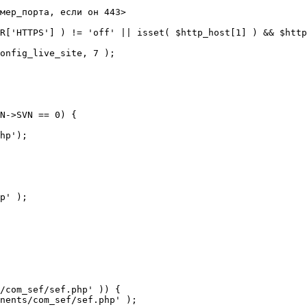
мер_порта, если он 443>

R['HTTPS'] ) != 'off' || isset( $http_host[1] ) && $http
N->SVN == 0) {

/com_sef/sef.php' )) {
