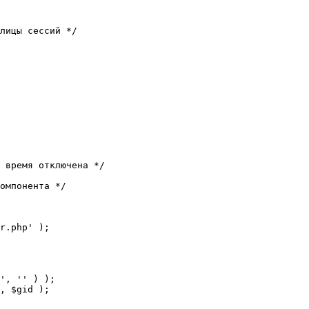
лицы сессий */

 время отключена */

омпонента */

r.php' );
