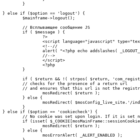
	}

} else if ($option == 'logout') {

	$mainframe->logout();

	// Всплывающее сообщение JS

	if ( $message ) {

		?>

		<script language="javascript" type="text/javascript">

		<!--//

		alert( "<?php echo addslashes( _LOGOUT_SUCCESS ); ?>" );

		//-->

		</script>

		<?php

	}

	if ( $return && !( strpos( $return, 'com_registration' ) || strpos( $return, 'com_login' ) ) ) {

	// checks for the presence of a return url 

	// and ensures that this url is not the registration or logout pages

		mosRedirect( $return );

	} else {

		mosRedirect( $mosConfig_live_site.'/index.php' );

	}

} else if ($option == 'cookiecheck') {

	// No cookie was set upon login. If it is set now, redirect to the given page. Otherwise, show error message.

	if (isset( $_COOKIE[mosMainFrame::sessionCookieName()] )) {

		mosRedirect( $return );

	} else {

		mosErrorAlert( _ALERT_ENABLED );

	}
