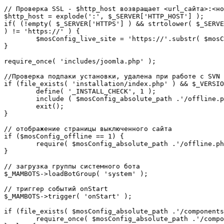
// Проверка SSL - $http_host возвращает <url_сайта>:<но
$http_host = explode(':', $_SERVER['HTTP_HOST'] );

if( (!empty( $_SERVER['HTTPS'] ) && strtolower( $_SERVE
) != 'https://' ) {

	$mosConfig_live_site = 'https://'.substr( $mosConfig_live_site, 7 );

}

require_once( 'includes/joomla.php' );

//Проверка подпаки установки, удалена при работе с SVN

if (file_exists( 'installation/index.php' ) && $_VERSIO
	define( '_INSTALL_CHECK', 1 );

	include ( $mosConfig_absolute_path .'/offline.php');

	exit();

}

// отображение страницы выключенного сайта

if ($mosConfig_offline == 1) {

	require( $mosConfig_absolute_path .'/offline.php' );

}

// загрузка группы системного бота

$_MAMBOTS->loadBotGroup( 'system' );

// триггер событий onStart

$_MAMBOTS->trigger( 'onStart' );

if (file_exists( $mosConfig_absolute_path .'/components
	require_once( $mosConfig_absolute_path .'/components/com_sef/sef.php' );
