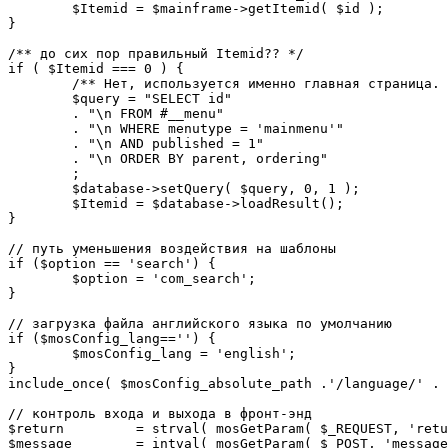
	$Itemid = $mainframe->getItemid( $id );

}

/** до сих пор правильный Itemid?? */

if ( $Itemid === 0 ) {

	/** Нет, используется именно главная страница. */

	$query = "SELECT id"

	. "\n FROM #__menu"

	. "\n WHERE menutype = 'mainmenu'"

	. "\n AND published = 1"

	. "\n ORDER BY parent, ordering"

	;

	$database->setQuery( $query, 0, 1 );

	$Itemid = $database->loadResult();

}

// путь уменьшения воздействия на шаблоны

if ($option == 'search') {

	$option = 'com_search';

}

// загрузка файла английского языка по умолчанию

if ($mosConfig_lang=='') {

	$mosConfig_lang = 'english';

}

include_once( $mosConfig_absolute_path .'/language/' . 
// контроль входа и выхода в фронт-энд 

$return 	= strval( mosGetParam( $_REQUEST, 'return', NULL ) );

$message 	= intval( mosGetParam( $_POST, 'message', 0 ) );
