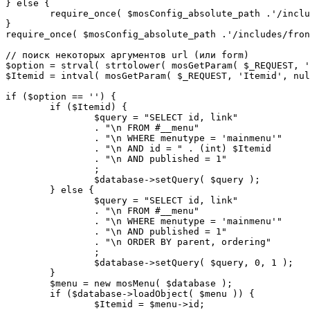
} else {

	require_once( $mosConfig_absolute_path .'/includes/sef.php' );

}

require_once( $mosConfig_absolute_path .'/includes/fron
// поиск некоторых аргументов url (или form)

$option = strval( strtolower( mosGetParam( $_REQUEST, '
$Itemid = intval( mosGetParam( $_REQUEST, 'Itemid', nul
if ($option == '') {

	if ($Itemid) {

		$query = "SELECT id, link"

		. "\n FROM #__menu"

		. "\n WHERE menutype = 'mainmenu'"

		. "\n AND id = " . (int) $Itemid

		. "\n AND published = 1"

		;

		$database->setQuery( $query );

	} else {

		$query = "SELECT id, link"

		. "\n FROM #__menu"

		. "\n WHERE menutype = 'mainmenu'"

		. "\n AND published = 1"

		. "\n ORDER BY parent, ordering"

		;

		$database->setQuery( $query, 0, 1 );

	}

	$menu = new mosMenu( $database );

	if ($database->loadObject( $menu )) {

		$Itemid = $menu->id;
