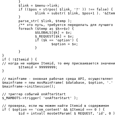
	}

	$link = $menu->link;

	if (($pos = strpos( $link, '?' )) !== false) {

		$link = substr( $link, $pos+1 ). '&Itemid='.$Itemid;

	}

	parse_str( $link, $temp );

	/** это путь, требуется переделать для лучшего управления глобальными переменными */

	foreach ($temp as $k=>$v) {

		$GLOBALS[$k] = $v;

		$_REQUEST[$k] = $v;

		if ($k == 'option') {

			$option = $v;

		}

	}

}

if ( !$Itemid ) {

// когда не найден Itemid, то ему присваивается значени
	$Itemid = 99999999;

} 

// mainframe - оновная рабочая среда API, осуществляет 
$mainframe = new mosMainFrame( $database, $option, '.' 
$mainframe->initSession();

// триггер событий onAfterStart

$_MAMBOTS->trigger( 'onAfterStart' );

// проверка, если мы можем найти Itemid в содержимом

if ( $option == 'com_content' && $Itemid === 0 ) {

	$id = intval( mosGetParam( $_REQUEST, 'id', 0 ) );
