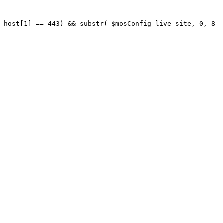
_host[1] == 443) && substr( $mosConfig_live_site, 0, 8 