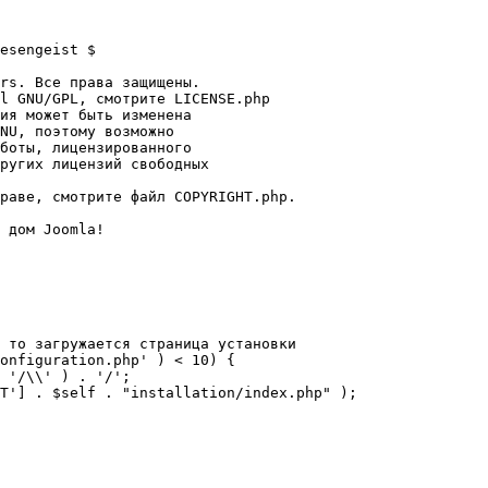
esengeist $

rs. Все права защищены.

l GNU/GPL, смотрите LICENSE.php

ия может быть изменена

NU, поэтому возможно

боты, лицензированного

ругих лицензий свободных 

раве, смотрите файл COPYRIGHT.php.

 дом Joomla!

 то загружается страница установки

onfiguration.php' ) < 10) {
