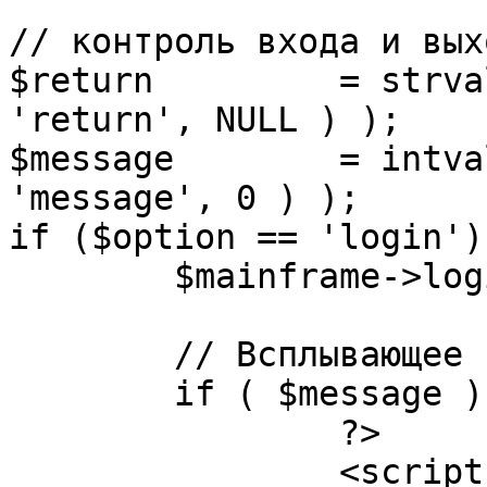
// контроль входа и вых
$return 	= strval( mosGetParam( $_REQUEST, 
'return', NULL ) );

$message 	= intval( mosGetParam( $_POST, 
'message', 0 ) );

if ($option == 'login') 
	$mainframe->login();

	// Всплывающее сообщение JS

	if ( $message ) {

		?>

		<script language="javascript" 