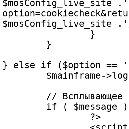
$mosConfig_live_site .'
option=cookiecheck&retu
$mosConfig_live_site .'
		}

	}

} else if ($option == '
	$mainframe->logout();

	// Всплывающее сообщение JS

	if ( $message ) {

		?>

		<script language="javascript" 