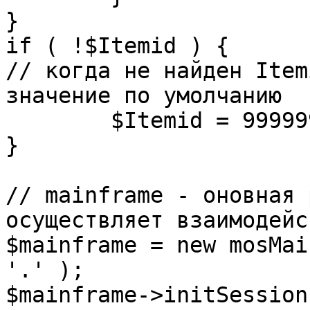
}

if ( !$Itemid ) {

// когда не найден Item
значение по умолчанию

	$Itemid = 99999999;

} 

// mainframe - оновная 
осуществляет взаимодейс
$mainframe = new mosMai
'.' );

$mainframe->initSession(