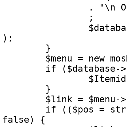
		. "\n ORDER BY parent, ordering"

		;

		$database->setQuery( $query, 0, 1 
);

	}

	$menu = new mosMenu( $database );

	if ($database->loadObject( $menu )) {

		$Itemid = $menu->id;

	}

	$link = $menu->link;

	if (($pos = strpos( $link, '?' )) !== 
false) {
