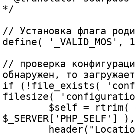
*/

// Установка флага роди
define( '_VALID_MOS', 1 
// проверка конфигураци
обнаружен, то загружает
if (!file_exists( 'conf
filesize( 'configuratio
	$self = rtrim( dirname( 
$_SERVER['PHP_SELF'] ),
	header("Location: http://" . 