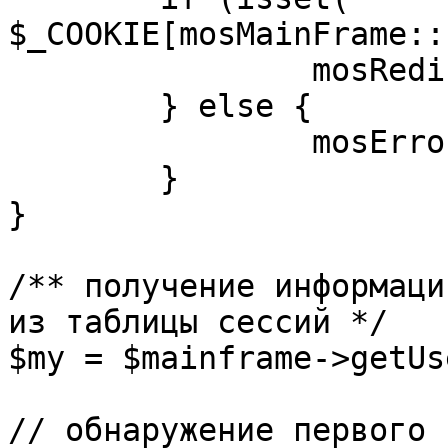
$_COOKIE[mosMainFrame::
		mosRedirect( $return );

	} else {

		mosErrorAlert( _ALERT_ENABLED );

	}

}

/** получение информаци
из таблицы сессий */

$my = $mainframe->getUs
// обнаружение первого 