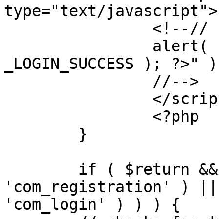
type="text/javascript">

		<!--//

		alert( "<?php echo addslashes( 
_LOGIN_SUCCESS ); ?>" );
		//-->

		</script>

		<?php

	}

	if ( $return && !( strpos( $return, 
'com_registration' ) ||
'com_login' ) ) ) {
