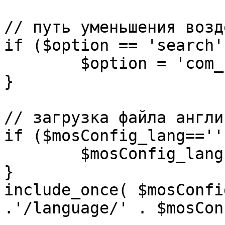
// путь уменьшения возд
if ($option == 'search')
	$option = 'com_search';

}

// загрузка файла англи
if ($mosConfig_lang=='')
	$mosConfig_lang = 'english';

}

include_once( $mosConfi
.'/language/' . $mosCon