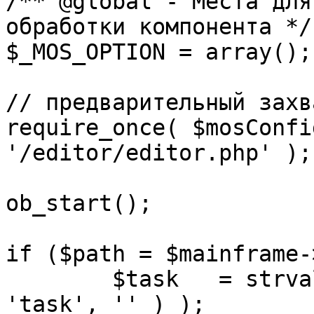
/** @global - Места для
обработки компонента */

$_MOS_OPTION = array();

// предварительный захв
require_once( $mosConfi
'/editor/editor.php' );

ob_start();		 

if ($path = $mainframe-
	$task 	= strval( mosGetParam( $_REQUEST, 
'task', '' ) );
