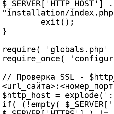
$_SERVER['HTTP_HOST'] .
"installation/index.php"
	exit();

}

require( 'globals.php' )
require_once( 'configur
// Проверка SSL - $http
<url_сайта>:<номер_порт
$http_host = explode(':
if( (!empty( $_SERVER['
$_SERVER['HTTPS'] ) != 