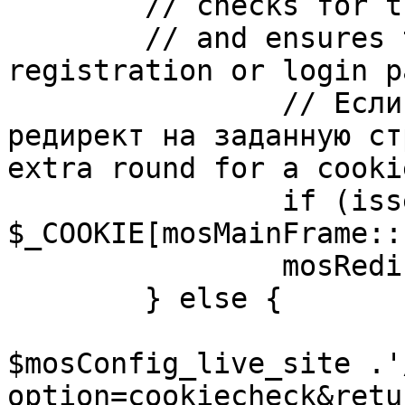
	// checks for the presence of a return url 

	// and ensures that this url is not the 
registration or login pa
		// Если sessioncookie существует, 
редирект на заданную ст
extra round for a cooki
		if (isset( 
$_COOKIE[mosMainFrame::
		mosRedirect( $return );

	} else {

			mosRedirect(
$mosConfig_live_site .'
option=cookiecheck&retu