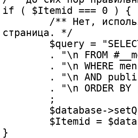
if ( $Itemid === 0 ) {

	/** Нет, используется именно главная 
страница. */

	$query = "SELECT id"

	. "\n FROM #__menu"

	. "\n WHERE menutype = 'mainmenu'"

	. "\n AND published = 1"

	. "\n ORDER BY parent, ordering"

	;

	$database->setQuery( $query, 0, 1 );

	$Itemid = $database->loadResult();

}
