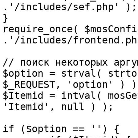
.'/includes/sef.php' );

}

require_once( $mosConfi
.'/includes/frontend.ph
// поиск некоторых аргу
$option = strval( strto
$_REQUEST, 'option' ) ) 
$Itemid = intval( mosGe
'Itemid', null ) );

if ($option == '') {
