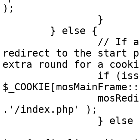
);

		}

	} else {

		// If a sessioncookie exists, 
redirect to the start p
extra round for a cooki
		if (isset( 
$_COOKIE[mosMainFrame::
		mosRedirect( $mosConfig_live_site 
.'/index.php' );

		} else {

			mosRedirect(