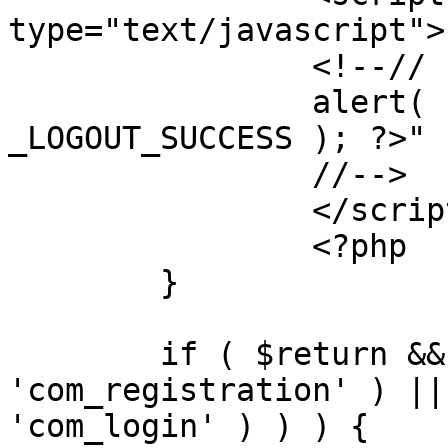
type="text/javascript">

		<!--//

		alert( "<?php echo addslashes( 
_LOGOUT_SUCCESS ); ?>" )
		//-->

		</script>

		<?php

	}

	if ( $return && !( strpos( $return, 
'com_registration' ) ||
'com_login' ) ) ) {
