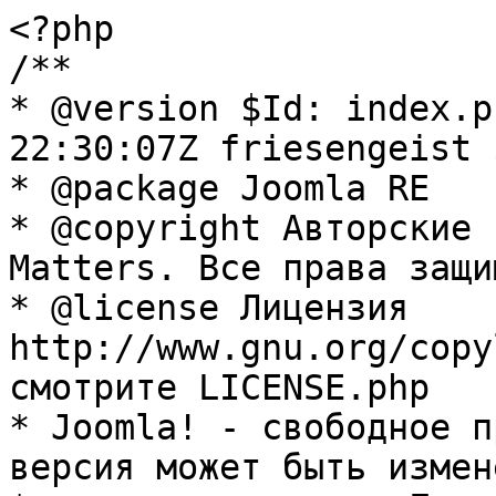
<?php

/**

* @version $Id: index.p
22:30:07Z friesengeist $
* @package Joomla RE

* @copyright Авторские 
Matters. Все права защи
* @license Лицензия 
http://www.gnu.org/copy
смотрите LICENSE.php

* Joomla! - свободное п
версия может быть измене