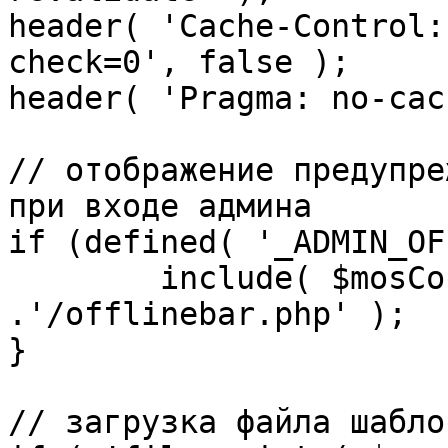
header( 'Cache-Control:
check=0', false );

header( 'Pragma: no-cac
// отображение предупре
при входе админа

if (defined( '_ADMIN_OF
	include( $mosConfig_absolute_path 
.'/offlinebar.php' );

}

// загрузка файла шаблон