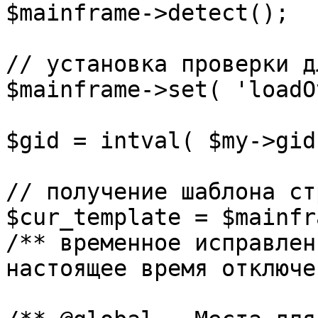
$mainframe->detect();

// установка проверки д
$mainframe->set( 'loadO
$gid = intval( $my->gid 
// получение шаблона ст
$cur_template = $mainfr
/** временное исправлен
настоящее время отключе