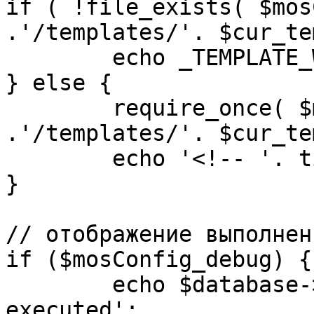
if ( !file_exists( $mos
.'/templates/'. $cur_te
	echo _TEMPLATE_WARN . $cur_template;

} else {

	require_once( $mosConfig_absolute_path 
.'/templates/'. $cur_te
	echo '<!-- '. time() .' -->';

}

// отображение выполнен
if ($mosConfig_debug) {

	echo $database->_ticker . ' queries 
executed';
