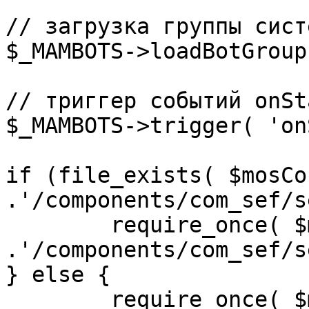
// загрузка группы сист
$_MAMBOTS->loadBotGroup
// триггер событий onSta
$_MAMBOTS->trigger( 'on
if (file_exists( $mosCo
.'/components/com_sef/s
	require_once( $mosConfig_absolute_path 
.'/components/com_sef/s
} else {

	require_once( $mosConfig_absolute_path 