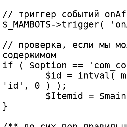
// триггер событий onAf
$_MAMBOTS->trigger( 'on
// проверка, если мы мо
содержимом

if ( $option == 'com_co
	$id = intval( mosGetParam( $_REQUEST, 
'id', 0 ) );

	$Itemid = $mainframe->getItemid( $id );

}

/** до сих пор правильн