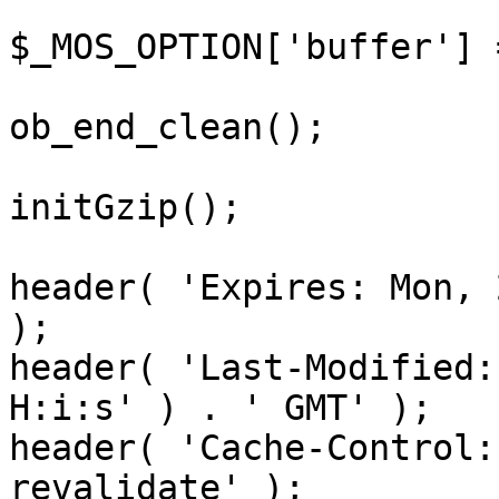
$_MOS_OPTION['buffer'] 
ob_end_clean();

initGzip();

header( 'Expires: Mon, 
);

header( 'Last-Modified:
H:i:s' ) . ' GMT' );

header( 'Cache-Control:
revalidate' );
