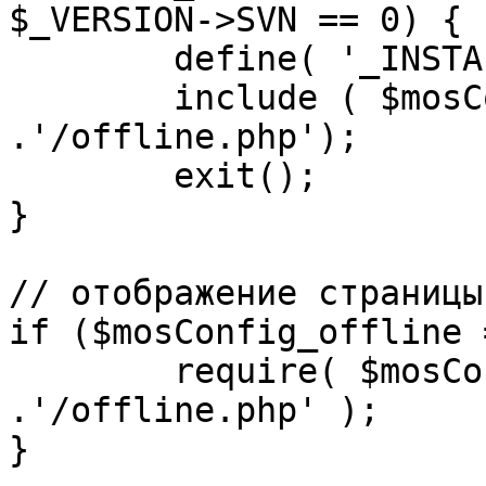
$_VERSION->SVN == 0) {

	define( '_INSTALL_CHECK', 1 );

	include ( $mosConfig_absolute_path 
.'/offline.php');

	exit();

}

// отображение страницы
if ($mosConfig_offline 
	require( $mosConfig_absolute_path 
.'/offline.php' );

}
