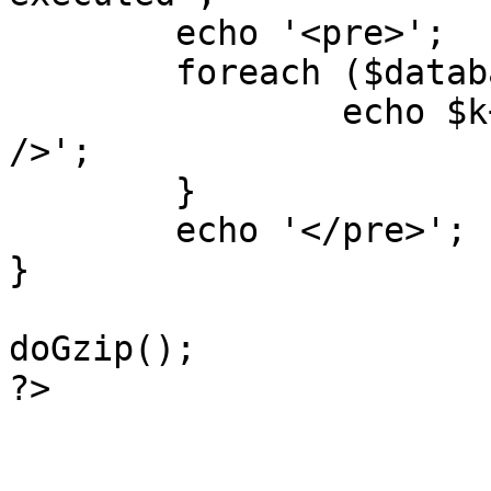
	echo '<pre>';

 	foreach ($database->_log as $k=>$sql) {

 		echo $k+1 . "\n" . $sql . '<hr 
/>';

	}

	echo '</pre>';

}

doGzip();

?>