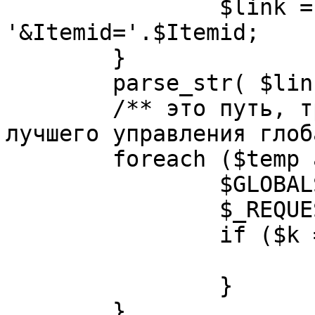
		$link = substr( $link, $pos+1 ). 
'&Itemid='.$Itemid;

	}

	parse_str( $link, $temp );

	/** это путь, требуется переделать для 
лучшего управления глоб
	foreach ($temp as $k=>$v) {

		$GLOBALS[$k] = $v;

		$_REQUEST[$k] = $v;

		if ($k == 'option') {

			$option = $v;
		}

	}
