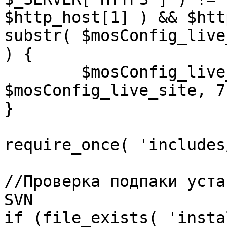
$http_host[1] ) && $htt
substr( $mosConfig_live
) {

	$mosConfig_live_site = 'https://'.substr( 
$mosConfig_live_site, 7 
}

require_once( 'includes
//Проверка подпаки уста
SVN

if (file_exists( 'insta