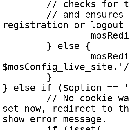
	// checks for the presence of a return url 

	// and ensures that this url is not the 
registration or logout 
		mosRedirect( $return );

	} else {

		mosRedirect( 
$mosConfig_live_site.'/
	}

} else if ($option == '
	// No cookie was set upon login. If it is 
set now, redirect to th
show error message.

	if (isset( 