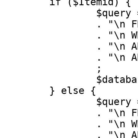
	if ($Itemid) {

		$query = "SELECT id, link"

		. "\n FROM #__menu"

		. "\n WHERE menutype = 'mainmenu'"

		. "\n AND id = " . (int) $Itemid

		. "\n AND published = 1"

		;

		$database->setQuery( $query );

	} else {

		$query = "SELECT id, link"

		. "\n FROM #__menu"

		. "\n WHERE menutype = 'mainmenu'"

		. "\n AND published = 1"
