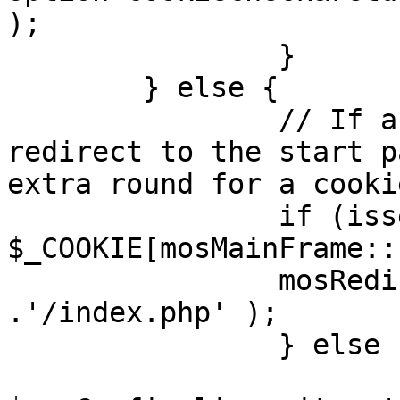
);

		}

	} else {

		// If a sessioncookie exists, 
redirect to the start p
extra round for a cooki
		if (isset( 
$_COOKIE[mosMainFrame::
		mosRedirect( $mosConfig_live_site 
.'/index.php' );

		} else {

			mosRedirect(