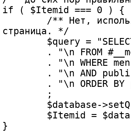
if ( $Itemid === 0 ) {

	/** Нет, используется именно главная 
страница. */

	$query = "SELECT id"

	. "\n FROM #__menu"

	. "\n WHERE menutype = 'mainmenu'"

	. "\n AND published = 1"

	. "\n ORDER BY parent, ordering"

	;

	$database->setQuery( $query, 0, 1 );

	$Itemid = $database->loadResult();

}
