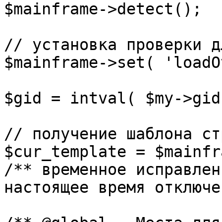
$mainframe->detect();

// установка проверки д
$mainframe->set( 'loadO
$gid = intval( $my->gid 
// получение шаблона ст
$cur_template = $mainfr
/** временное исправлен
настоящее время отключе