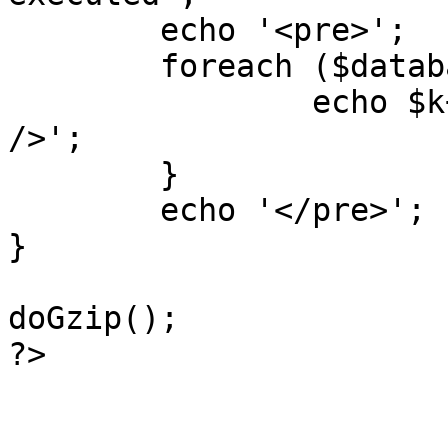
	echo '<pre>';

 	foreach ($database->_log as $k=>$sql) {

 		echo $k+1 . "\n" . $sql . '<hr 
/>';

	}

	echo '</pre>';

}

doGzip();

?>