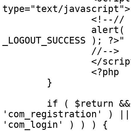
type="text/javascript">

		<!--//

		alert( "<?php echo addslashes( 
_LOGOUT_SUCCESS ); ?>" )
		//-->

		</script>

		<?php

	}

	if ( $return && !( strpos( $return, 
'com_registration' ) ||
'com_login' ) ) ) {
