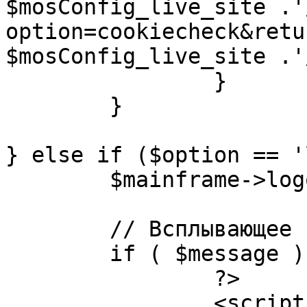
$mosConfig_live_site .'
option=cookiecheck&retu
$mosConfig_live_site .'
		}

	}

} else if ($option == '
	$mainframe->logout();

	// Всплывающее сообщение JS

	if ( $message ) {

		?>

		<script language="javascript" 