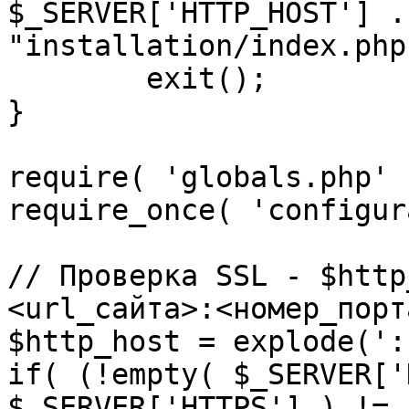
$_SERVER['HTTP_HOST'] .
"installation/index.php"
	exit();

}

require( 'globals.php' )
require_once( 'configur
// Проверка SSL - $http
<url_сайта>:<номер_порт
$http_host = explode(':
if( (!empty( $_SERVER['
$_SERVER['HTTPS'] ) != 