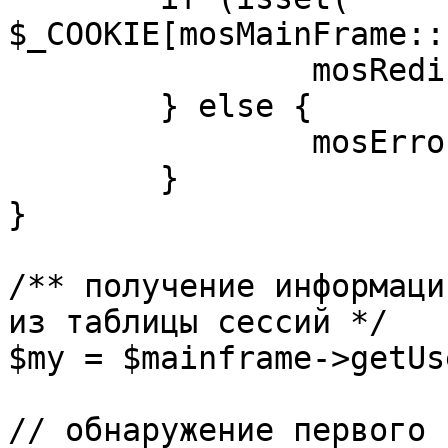
$_COOKIE[mosMainFrame::
		mosRedirect( $return );

	} else {

		mosErrorAlert( _ALERT_ENABLED );

	}

}

/** получение информаци
из таблицы сессий */

$my = $mainframe->getUs
// обнаружение первого 