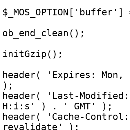
$_MOS_OPTION['buffer'] 
ob_end_clean();

initGzip();

header( 'Expires: Mon, 
);

header( 'Last-Modified:
H:i:s' ) . ' GMT' );

header( 'Cache-Control:
revalidate' );
