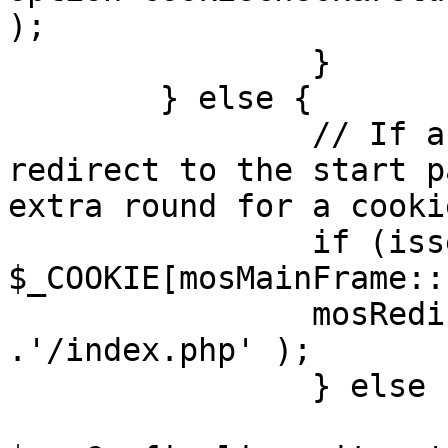
);

		}

	} else {

		// If a sessioncookie exists, 
redirect to the start p
extra round for a cooki
		if (isset( 
$_COOKIE[mosMainFrame::
		mosRedirect( $mosConfig_live_site 
.'/index.php' );

		} else {

			mosRedirect(