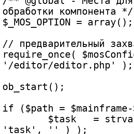
/** @global - Места для
обработки компонента */

$_MOS_OPTION = array();

// предварительный захв
require_once( $mosConfi
'/editor/editor.php' );

ob_start();		 

if ($path = $mainframe-
	$task 	= strval( mosGetParam( $_REQUEST, 
'task', '' ) );
