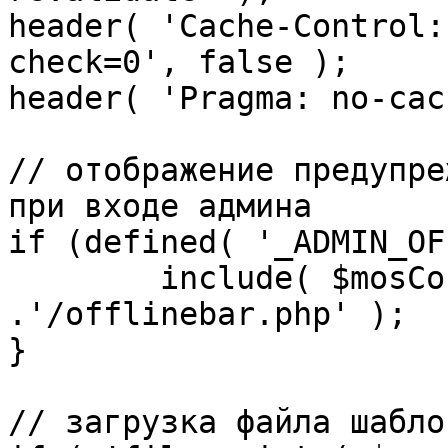
header( 'Cache-Control:
check=0', false );

header( 'Pragma: no-cac
// отображение предупре
при входе админа

if (defined( '_ADMIN_OF
	include( $mosConfig_absolute_path 
.'/offlinebar.php' );

}

// загрузка файла шаблон