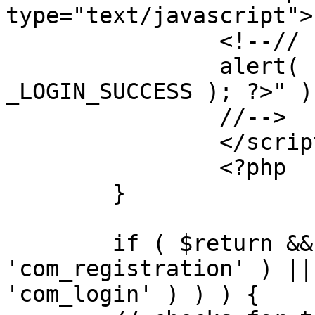
type="text/javascript">

		<!--//

		alert( "<?php echo addslashes( 
_LOGIN_SUCCESS ); ?>" );
		//-->

		</script>

		<?php

	}

	if ( $return && !( strpos( $return, 
'com_registration' ) ||
'com_login' ) ) ) {
