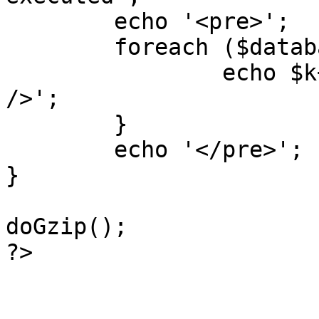
	echo '<pre>';

 	foreach ($database->_log as $k=>$sql) {

 		echo $k+1 . "\n" . $sql . '<hr 
/>';

	}

	echo '</pre>';

}

doGzip();

?>