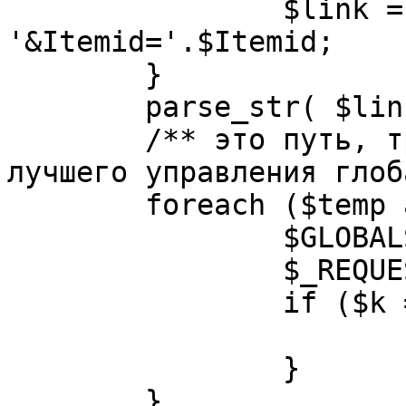
		$link = substr( $link, $pos+1 ). 
'&Itemid='.$Itemid;

	}

	parse_str( $link, $temp );

	/** это путь, требуется переделать для 
лучшего управления глоб
	foreach ($temp as $k=>$v) {

		$GLOBALS[$k] = $v;

		$_REQUEST[$k] = $v;

		if ($k == 'option') {

			$option = $v;
		}

	}
