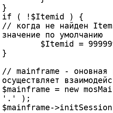
}

if ( !$Itemid ) {

// когда не найден Item
значение по умолчанию

	$Itemid = 99999999;

} 

// mainframe - оновная 
осуществляет взаимодейс
$mainframe = new mosMai
'.' );

$mainframe->initSession(