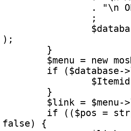
		. "\n ORDER BY parent, ordering"

		;

		$database->setQuery( $query, 0, 1 
);

	}

	$menu = new mosMenu( $database );

	if ($database->loadObject( $menu )) {

		$Itemid = $menu->id;

	}

	$link = $menu->link;

	if (($pos = strpos( $link, '?' )) !== 
false) {
