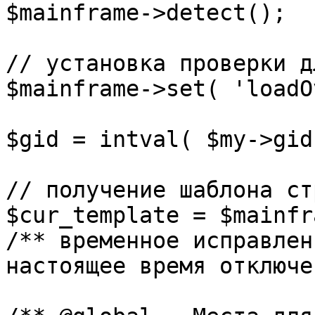
$mainframe->detect();

// установка проверки д
$mainframe->set( 'loadO
$gid = intval( $my->gid 
// получение шаблона ст
$cur_template = $mainfr
/** временное исправлен
настоящее время отключе