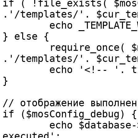
if ( !file_exists( $mos
.'/templates/'. $cur_te
	echo _TEMPLATE_WARN . $cur_template;

} else {

	require_once( $mosConfig_absolute_path 
.'/templates/'. $cur_te
	echo '<!-- '. time() .' -->';

}

// отображение выполнен
if ($mosConfig_debug) {

	echo $database->_ticker . ' queries 
executed';
