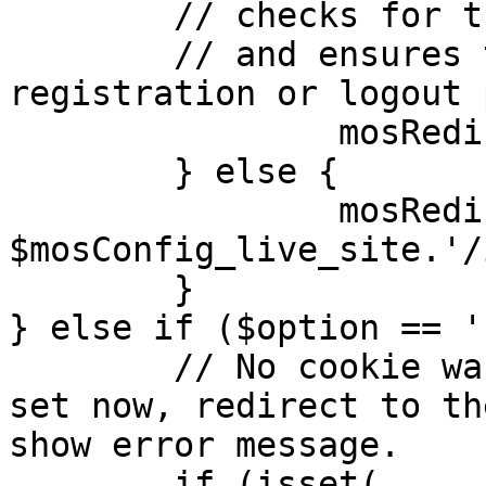
	// checks for the presence of a return url 

	// and ensures that this url is not the 
registration or logout 
		mosRedirect( $return );

	} else {

		mosRedirect( 
$mosConfig_live_site.'/
	}

} else if ($option == '
	// No cookie was set upon login. If it is 
set now, redirect to th
show error message.

	if (isset( 