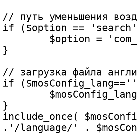
// путь уменьшения возд
if ($option == 'search')
	$option = 'com_search';

}

// загрузка файла англи
if ($mosConfig_lang=='')
	$mosConfig_lang = 'english';

}

include_once( $mosConfi
.'/language/' . $mosCon