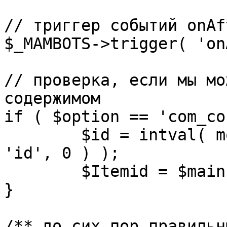
// триггер событий onAf
$_MAMBOTS->trigger( 'on
// проверка, если мы мо
содержимом

if ( $option == 'com_co
	$id = intval( mosGetParam( $_REQUEST, 
'id', 0 ) );

	$Itemid = $mainframe->getItemid( $id );

}

/** до сих пор правильн