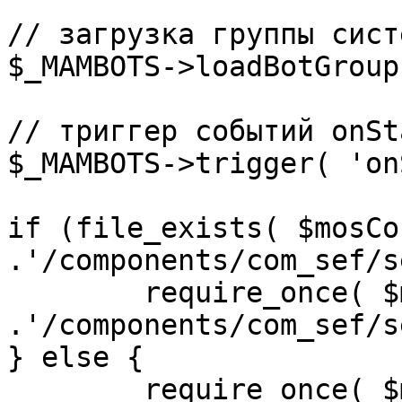
// загрузка группы сист
$_MAMBOTS->loadBotGroup
// триггер событий onSta
$_MAMBOTS->trigger( 'on
if (file_exists( $mosCo
.'/components/com_sef/s
	require_once( $mosConfig_absolute_path 
.'/components/com_sef/s
} else {

	require_once( $mosConfig_absolute_path 