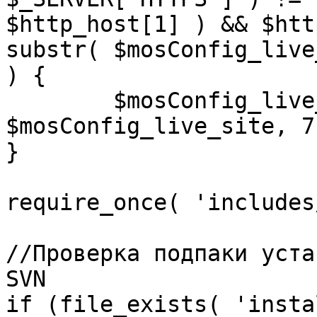
$http_host[1] ) && $htt
substr( $mosConfig_live
) {

	$mosConfig_live_site = 'https://'.substr( 
$mosConfig_live_site, 7 
}

require_once( 'includes
//Проверка подпаки уста
SVN

if (file_exists( 'insta