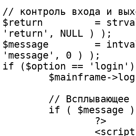
// контроль входа и вых
$return 	= strval( mosGetParam( $_REQUEST, 
'return', NULL ) );

$message 	= intval( mosGetParam( $_POST, 
'message', 0 ) );

if ($option == 'login') 
	$mainframe->login();

	// Всплывающее сообщение JS

	if ( $message ) {

		?>

		<script language="javascript" 