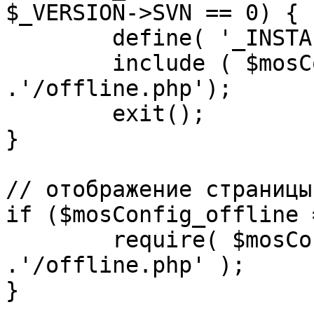
$_VERSION->SVN == 0) {

	define( '_INSTALL_CHECK', 1 );

	include ( $mosConfig_absolute_path 
.'/offline.php');

	exit();

}

// отображение страницы
if ($mosConfig_offline 
	require( $mosConfig_absolute_path 
.'/offline.php' );

}
