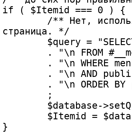
if ( $Itemid === 0 ) {

	/** Нет, используется именно главная 
страница. */

	$query = "SELECT id"

	. "\n FROM #__menu"

	. "\n WHERE menutype = 'mainmenu'"

	. "\n AND published = 1"

	. "\n ORDER BY parent, ordering"

	;

	$database->setQuery( $query, 0, 1 );

	$Itemid = $database->loadResult();

}
