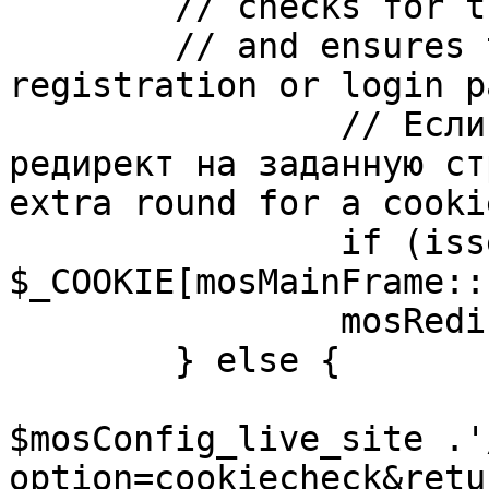
	// checks for the presence of a return url 

	// and ensures that this url is not the 
registration or login pa
		// Если sessioncookie существует, 
редирект на заданную ст
extra round for a cooki
		if (isset( 
$_COOKIE[mosMainFrame::
		mosRedirect( $return );

	} else {

			mosRedirect(
$mosConfig_live_site .'
option=cookiecheck&retu