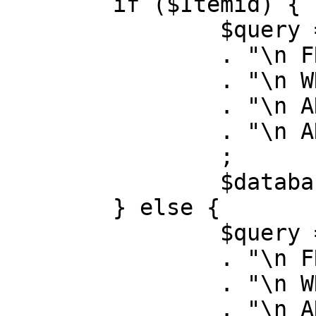
	if ($Itemid) {

		$query = "SELECT id, link"

		. "\n FROM #__menu"

		. "\n WHERE menutype = 'mainmenu'"

		. "\n AND id = " . (int) $Itemid

		. "\n AND published = 1"

		;

		$database->setQuery( $query );

	} else {

		$query = "SELECT id, link"

		. "\n FROM #__menu"

		. "\n WHERE menutype = 'mainmenu'"

		. "\n AND published = 1"
