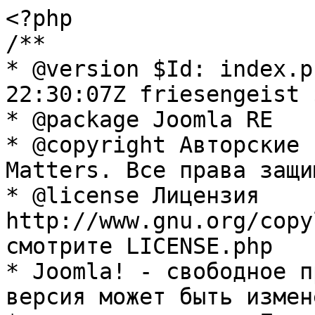
<?php

/**

* @version $Id: index.p
22:30:07Z friesengeist $
* @package Joomla RE

* @copyright Авторские 
Matters. Все права защи
* @license Лицензия 
http://www.gnu.org/copy
смотрите LICENSE.php

* Joomla! - свободное п
версия может быть измене