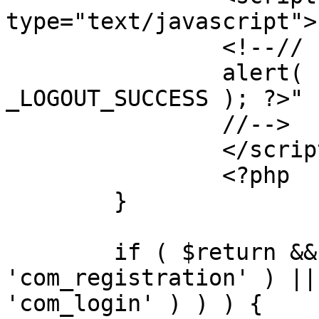
type="text/javascript">

		<!--//

		alert( "<?php echo addslashes( 
_LOGOUT_SUCCESS ); ?>" )
		//-->

		</script>

		<?php

	}

	if ( $return && !( strpos( $return, 
'com_registration' ) ||
'com_login' ) ) ) {
