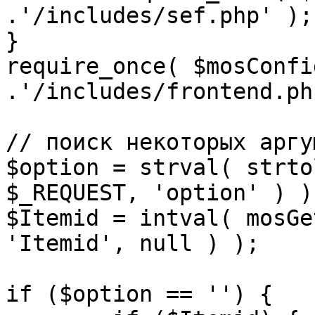
.'/includes/sef.php' );

}

require_once( $mosConfi
.'/includes/frontend.ph
// поиск некоторых аргу
$option = strval( strto
$_REQUEST, 'option' ) ) 
$Itemid = intval( mosGe
'Itemid', null ) );

if ($option == '') {
