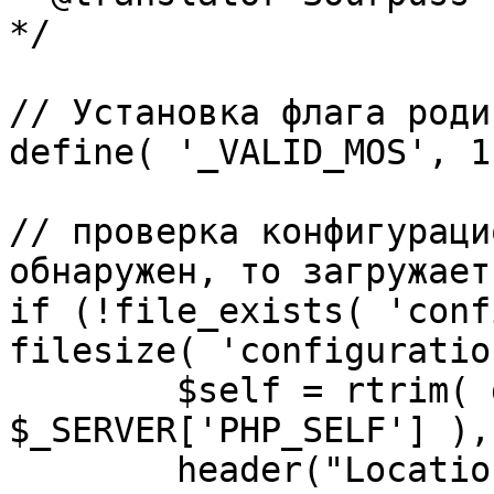
*/

// Установка флага роди
define( '_VALID_MOS', 1 
// проверка конфигураци
обнаружен, то загружает
if (!file_exists( 'conf
filesize( 'configuratio
	$self = rtrim( dirname( 
$_SERVER['PHP_SELF'] ),
	header("Location: http://" . 