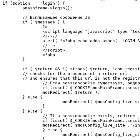
if ($option == 'login') {

	$mainframe->login();

	// Всплывающее сообщение JS

	if ( $message ) {

		?>

		<script language="javascript" type="text/javascript">

		<!--//

		alert( "<?php echo addslashes( _LOGIN_SUCCESS ); ?>" );

		//-->

		</script>

		<?php

	}

	if ( $return && !( strpos( $return, 'com_registration' ) || strpos( $return, 'com_login' ) ) ) {

	// checks for the presence of a return url 

	// and ensures that this url is not the registration or login pages

		// Если sessioncookie существует, редирект на заданную страницу. Otherwise, take an extra round for a cookiecheck

		if (isset( $_COOKIE[mosMainFrame::sessionCookieName()] )) {

		mosRedirect( $return );

	} else {

			mosRedirect( $mosConfig_live_site .'/index.php?option=cookiecheck&return=' . urlencode( $return ) );

		}

	} else {

		// If a sessioncookie exists, redirect to the start page. Otherwise, take an extra round for a cookiecheck

		if (isset( $_COOKIE[mosMainFrame::sessionCookieName()] )) {

		mosRedirect( $mosConfig_live_site .'/index.php' );

		} else {

			mosRedirect( $mosConfig_live_site .'/index.php?option=cookiecheck&return=' . urlencode( $mosConfig_live_site .'/index.php' ) );

		}
