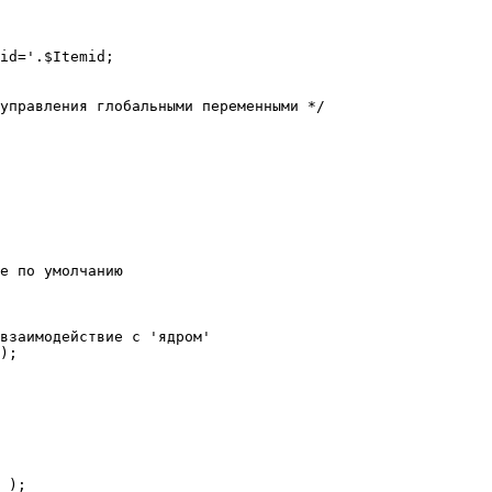
е по умолчанию

взаимодействие с 'ядром'

);
