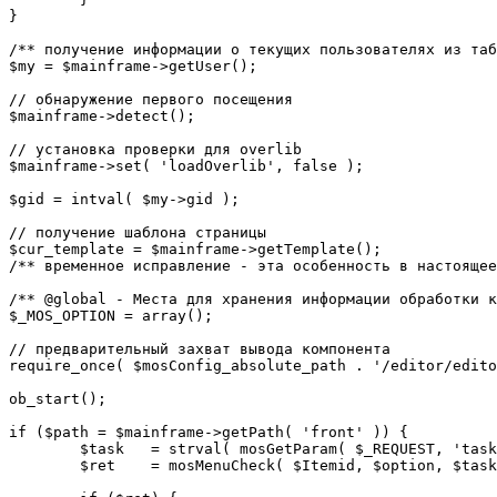
}

/** получение информации о текущих пользователях из таб
$my = $mainframe->getUser();

// обнаружение первого посещения

$mainframe->detect();

// установка проверки для overlib

$mainframe->set( 'loadOverlib', false );

$gid = intval( $my->gid );

// получение шаблона страницы

$cur_template = $mainframe->getTemplate();

/** временное исправление - эта особенность в настоящее
/** @global - Места для хранения информации обработки к
$_MOS_OPTION = array();

// предварительный захват вывода компонента

require_once( $mosConfig_absolute_path . '/editor/edito
ob_start();		 

if ($path = $mainframe->getPath( 'front' )) {

	$task 	= strval( mosGetParam( $_REQUEST, 'task', '' ) );

	$ret 	= mosMenuCheck( $Itemid, $option, $task, $gid );
