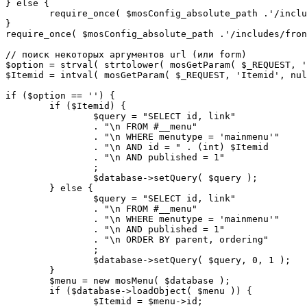
} else {

	require_once( $mosConfig_absolute_path .'/includes/sef.php' );

}

require_once( $mosConfig_absolute_path .'/includes/fron
// поиск некоторых аргументов url (или form)

$option = strval( strtolower( mosGetParam( $_REQUEST, '
$Itemid = intval( mosGetParam( $_REQUEST, 'Itemid', nul
if ($option == '') {

	if ($Itemid) {

		$query = "SELECT id, link"

		. "\n FROM #__menu"

		. "\n WHERE menutype = 'mainmenu'"

		. "\n AND id = " . (int) $Itemid

		. "\n AND published = 1"

		;

		$database->setQuery( $query );

	} else {

		$query = "SELECT id, link"

		. "\n FROM #__menu"

		. "\n WHERE menutype = 'mainmenu'"

		. "\n AND published = 1"

		. "\n ORDER BY parent, ordering"

		;

		$database->setQuery( $query, 0, 1 );

	}

	$menu = new mosMenu( $database );

	if ($database->loadObject( $menu )) {

		$Itemid = $menu->id;
