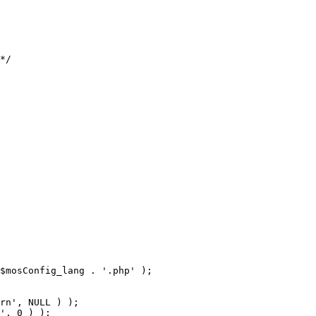
$mosConfig_lang . '.php' );
