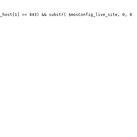
_host[1] == 443) && substr( $mosConfig_live_site, 0, 8 