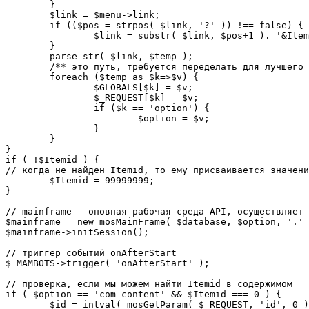
	}

	$link = $menu->link;

	if (($pos = strpos( $link, '?' )) !== false) {

		$link = substr( $link, $pos+1 ). '&Itemid='.$Itemid;

	}

	parse_str( $link, $temp );

	/** это путь, требуется переделать для лучшего управления глобальными переменными */

	foreach ($temp as $k=>$v) {

		$GLOBALS[$k] = $v;

		$_REQUEST[$k] = $v;

		if ($k == 'option') {

			$option = $v;

		}

	}

}

if ( !$Itemid ) {

// когда не найден Itemid, то ему присваивается значени
	$Itemid = 99999999;

} 

// mainframe - оновная рабочая среда API, осуществляет 
$mainframe = new mosMainFrame( $database, $option, '.' 
$mainframe->initSession();

// триггер событий onAfterStart

$_MAMBOTS->trigger( 'onAfterStart' );

// проверка, если мы можем найти Itemid в содержимом

if ( $option == 'com_content' && $Itemid === 0 ) {

	$id = intval( mosGetParam( $_REQUEST, 'id', 0 ) );
