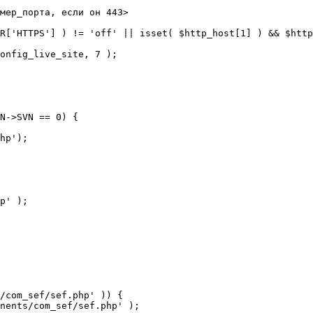
мер_порта, если он 443>

R['HTTPS'] ) != 'off' || isset( $http_host[1] ) && $http
N->SVN == 0) {

/com_sef/sef.php' )) {
