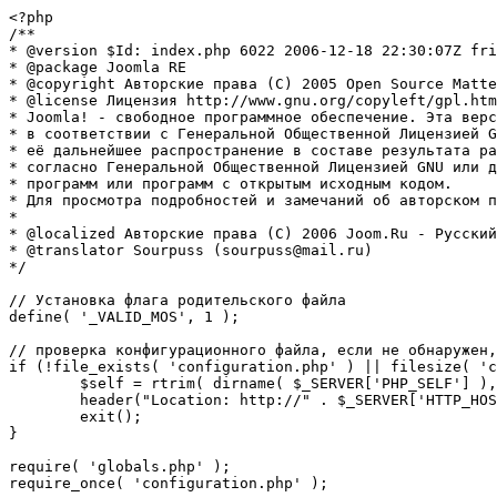
<?php

/**

* @version $Id: index.php 6022 2006-12-18 22:30:07Z fri
* @package Joomla RE

* @copyright Авторские права (C) 2005 Open Source Matte
* @license Лицензия http://www.gnu.org/copyleft/gpl.htm
* Joomla! - свободное программное обеспечение. Эта верс
* в соответствии с Генеральной Общественной Лицензией G
* её дальнейшее распространение в составе результата ра
* согласно Генеральной Общественной Лицензией GNU или д
* программ или программ с открытым исходным кодом.

* Для просмотра подробностей и замечаний об авторском п
* 

* @localized Авторские права (C) 2006 Joom.Ru - Русский
* @translator Sourpuss (sourpuss@mail.ru)

*/

// Установка флага родительского файла 

define( '_VALID_MOS', 1 );

// проверка конфигурационного файла, если не обнаружен,
if (!file_exists( 'configuration.php' ) || filesize( 'c
	$self = rtrim( dirname( $_SERVER['PHP_SELF'] ), '/\\' ) . '/';

	header("Location: http://" . $_SERVER['HTTP_HOST'] . $self . "installation/index.php" );

	exit();

}

require( 'globals.php' );

require_once( 'configuration.php' );
