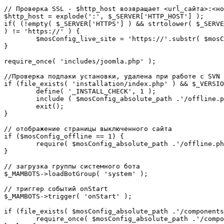
// Проверка SSL - $http_host возвращает <url_сайта>:<но
$http_host = explode(':', $_SERVER['HTTP_HOST'] );

if( (!empty( $_SERVER['HTTPS'] ) && strtolower( $_SERVE
) != 'https://' ) {

	$mosConfig_live_site = 'https://'.substr( $mosConfig_live_site, 7 );

}

require_once( 'includes/joomla.php' );

//Проверка подпаки установки, удалена при работе с SVN

if (file_exists( 'installation/index.php' ) && $_VERSIO
	define( '_INSTALL_CHECK', 1 );

	include ( $mosConfig_absolute_path .'/offline.php');

	exit();

}

// отображение страницы выключенного сайта

if ($mosConfig_offline == 1) {

	require( $mosConfig_absolute_path .'/offline.php' );

}

// загрузка группы системного бота

$_MAMBOTS->loadBotGroup( 'system' );

// триггер событий onStart

$_MAMBOTS->trigger( 'onStart' );

if (file_exists( $mosConfig_absolute_path .'/components
	require_once( $mosConfig_absolute_path .'/components/com_sef/sef.php' );
