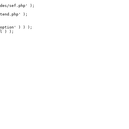
tend.php' );

option' ) ) );

l ) );
