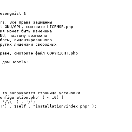
esengeist $

rs. Все права защищены.

l GNU/GPL, смотрите LICENSE.php

ия может быть изменена

NU, поэтому возможно

боты, лицензированного

ругих лицензий свободных 

раве, смотрите файл COPYRIGHT.php.

 дом Joomla!

 то загружается страница установки

onfiguration.php' ) < 10) {
