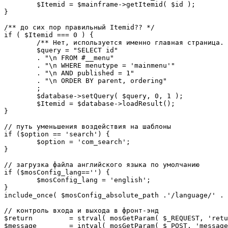
	$Itemid = $mainframe->getItemid( $id );

}

/** до сих пор правильный Itemid?? */

if ( $Itemid === 0 ) {

	/** Нет, используется именно главная страница. */

	$query = "SELECT id"

	. "\n FROM #__menu"

	. "\n WHERE menutype = 'mainmenu'"

	. "\n AND published = 1"

	. "\n ORDER BY parent, ordering"

	;

	$database->setQuery( $query, 0, 1 );

	$Itemid = $database->loadResult();

}

// путь уменьшения воздействия на шаблоны

if ($option == 'search') {

	$option = 'com_search';

}

// загрузка файла английского языка по умолчанию

if ($mosConfig_lang=='') {

	$mosConfig_lang = 'english';

}

include_once( $mosConfig_absolute_path .'/language/' . 
// контроль входа и выхода в фронт-энд 

$return 	= strval( mosGetParam( $_REQUEST, 'return', NULL ) );

$message 	= intval( mosGetParam( $_POST, 'message', 0 ) );
