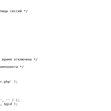
лицы сессий */

 время отключена */

омпонента */

r.php' );
