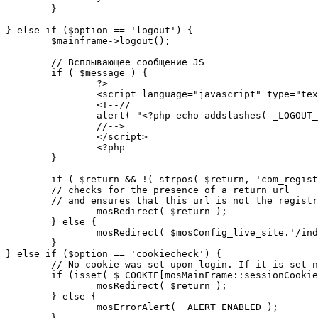
	}

} else if ($option == 'logout') {

	$mainframe->logout();

	// Всплывающее сообщение JS

	if ( $message ) {

		?>

		<script language="javascript" type="text/javascript">

		<!--//

		alert( "<?php echo addslashes( _LOGOUT_SUCCESS ); ?>" );

		//-->

		</script>

		<?php

	}

	if ( $return && !( strpos( $return, 'com_registration' ) || strpos( $return, 'com_login' ) ) ) {

	// checks for the presence of a return url 

	// and ensures that this url is not the registration or logout pages

		mosRedirect( $return );

	} else {

		mosRedirect( $mosConfig_live_site.'/index.php' );

	}

} else if ($option == 'cookiecheck') {

	// No cookie was set upon login. If it is set now, redirect to the given page. Otherwise, show error message.

	if (isset( $_COOKIE[mosMainFrame::sessionCookieName()] )) {

		mosRedirect( $return );

	} else {

		mosErrorAlert( _ALERT_ENABLED );

	}
