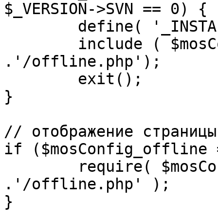
$_VERSION->SVN == 0) {

	define( '_INSTALL_CHECK', 1 );

	include ( $mosConfig_absolute_path 
.'/offline.php');

	exit();

}

// отображение страницы
if ($mosConfig_offline 
	require( $mosConfig_absolute_path 
.'/offline.php' );

}
