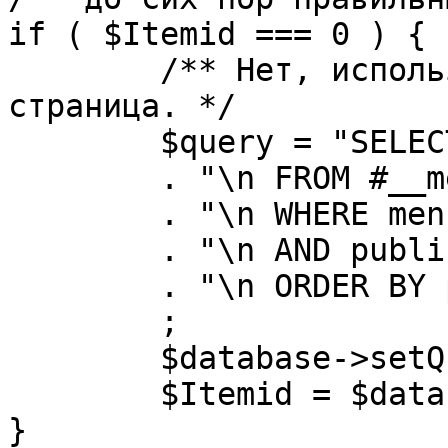
if ( $Itemid === 0 ) {

	/** Нет, используется именно главная 
страница. */

	$query = "SELECT id"

	. "\n FROM #__menu"

	. "\n WHERE menutype = 'mainmenu'"

	. "\n AND published = 1"

	. "\n ORDER BY parent, ordering"

	;

	$database->setQuery( $query, 0, 1 );

	$Itemid = $database->loadResult();

}
