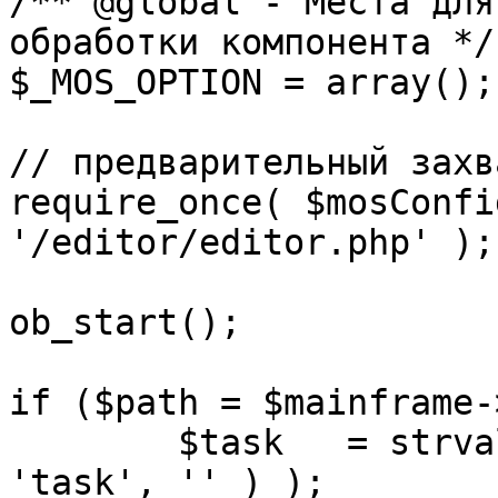
/** @global - Места для
обработки компонента */

$_MOS_OPTION = array();

// предварительный захв
require_once( $mosConfi
'/editor/editor.php' );

ob_start();		 

if ($path = $mainframe-
	$task 	= strval( mosGetParam( $_REQUEST, 
'task', '' ) );
