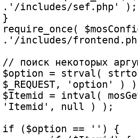
.'/includes/sef.php' );

}

require_once( $mosConfi
.'/includes/frontend.ph
// поиск некоторых аргу
$option = strval( strto
$_REQUEST, 'option' ) ) 
$Itemid = intval( mosGe
'Itemid', null ) );

if ($option == '') {
