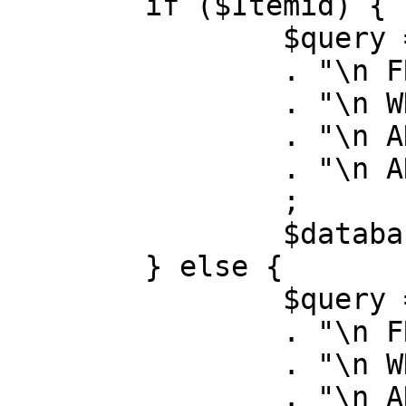
	if ($Itemid) {

		$query = "SELECT id, link"

		. "\n FROM #__menu"

		. "\n WHERE menutype = 'mainmenu'"

		. "\n AND id = " . (int) $Itemid

		. "\n AND published = 1"

		;

		$database->setQuery( $query );

	} else {

		$query = "SELECT id, link"

		. "\n FROM #__menu"

		. "\n WHERE menutype = 'mainmenu'"

		. "\n AND published = 1"
