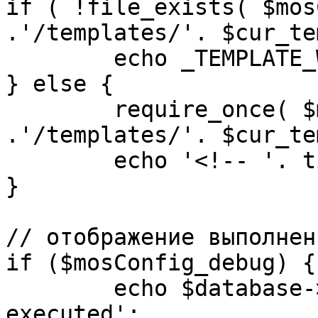
if ( !file_exists( $mos
.'/templates/'. $cur_te
	echo _TEMPLATE_WARN . $cur_template;

} else {

	require_once( $mosConfig_absolute_path 
.'/templates/'. $cur_te
	echo '<!-- '. time() .' -->';

}

// отображение выполнен
if ($mosConfig_debug) {

	echo $database->_ticker . ' queries 
executed';
