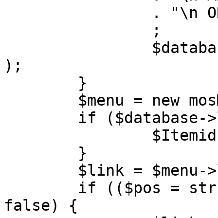
		. "\n ORDER BY parent, ordering"

		;

		$database->setQuery( $query, 0, 1 
);

	}

	$menu = new mosMenu( $database );

	if ($database->loadObject( $menu )) {

		$Itemid = $menu->id;

	}

	$link = $menu->link;

	if (($pos = strpos( $link, '?' )) !== 
false) {
