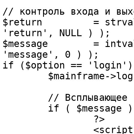
// контроль входа и вых
$return 	= strval( mosGetParam( $_REQUEST, 
'return', NULL ) );

$message 	= intval( mosGetParam( $_POST, 
'message', 0 ) );

if ($option == 'login') 
	$mainframe->login();

	// Всплывающее сообщение JS

	if ( $message ) {

		?>

		<script language="javascript" 