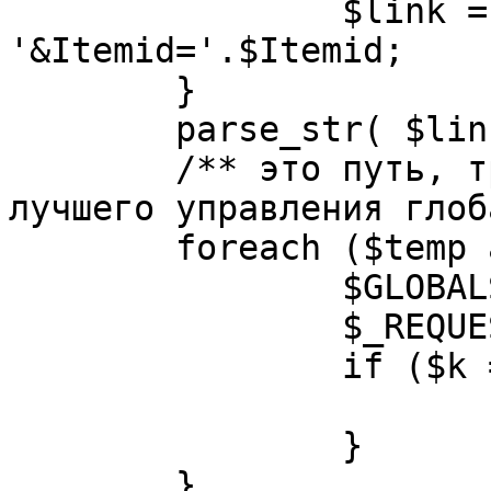
		$link = substr( $link, $pos+1 ). 
'&Itemid='.$Itemid;

	}

	parse_str( $link, $temp );

	/** это путь, требуется переделать для 
лучшего управления глоб
	foreach ($temp as $k=>$v) {

		$GLOBALS[$k] = $v;

		$_REQUEST[$k] = $v;

		if ($k == 'option') {

			$option = $v;
		}

	}
