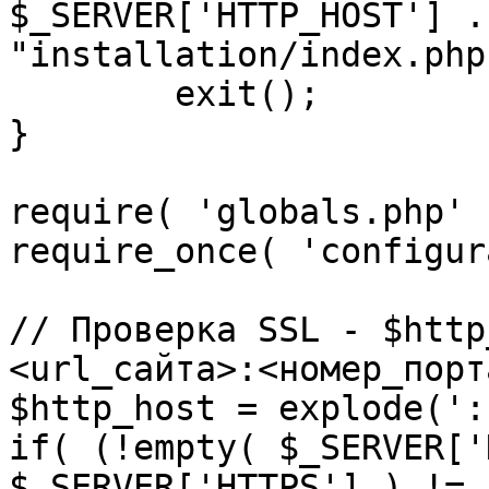
$_SERVER['HTTP_HOST'] .
"installation/index.php"
	exit();

}

require( 'globals.php' )
require_once( 'configur
// Проверка SSL - $http
<url_сайта>:<номер_порт
$http_host = explode(':
if( (!empty( $_SERVER['
$_SERVER['HTTPS'] ) != 