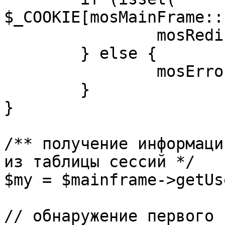
$_COOKIE[mosMainFrame::
		mosRedirect( $return );

	} else {

		mosErrorAlert( _ALERT_ENABLED );

	}

}

/** получение информаци
из таблицы сессий */

$my = $mainframe->getUs
// обнаружение первого 