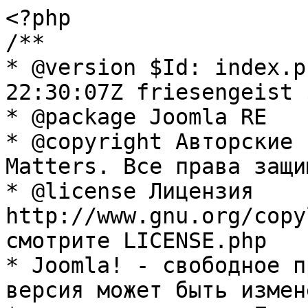
<?php

/**

* @version $Id: index.p
22:30:07Z friesengeist $
* @package Joomla RE

* @copyright Авторские 
Matters. Все права защи
* @license Лицензия 
http://www.gnu.org/copy
смотрите LICENSE.php

* Joomla! - свободное п
версия может быть измене