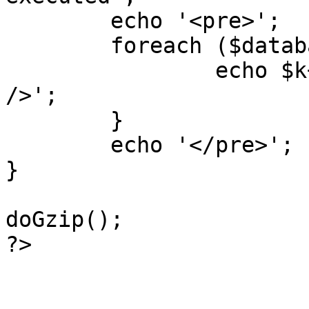
	echo '<pre>';

 	foreach ($database->_log as $k=>$sql) {

 		echo $k+1 . "\n" . $sql . '<hr 
/>';

	}

	echo '</pre>';

}

doGzip();

?>