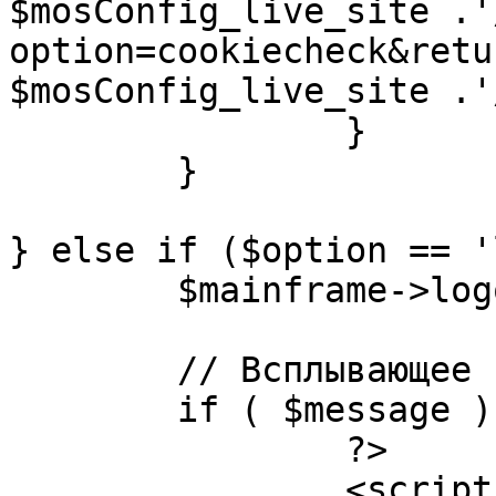
$mosConfig_live_site .'
option=cookiecheck&retu
$mosConfig_live_site .'
		}

	}

} else if ($option == '
	$mainframe->logout();

	// Всплывающее сообщение JS

	if ( $message ) {

		?>

		<script language="javascript" 