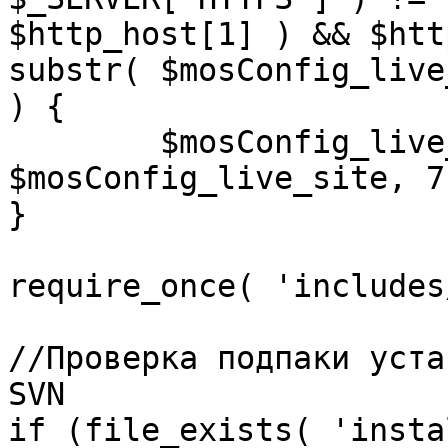
$http_host[1] ) && $htt
substr( $mosConfig_live
) {

	$mosConfig_live_site = 'https://'.substr( 
$mosConfig_live_site, 7 
}

require_once( 'includes
//Проверка подпаки уста
SVN

if (file_exists( 'insta