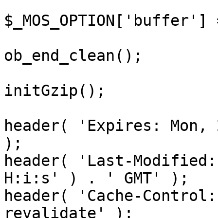
$_MOS_OPTION['buffer'] 
ob_end_clean();

initGzip();

header( 'Expires: Mon, 
);

header( 'Last-Modified:
H:i:s' ) . ' GMT' );

header( 'Cache-Control:
revalidate' );
