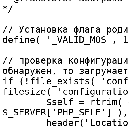
*/

// Установка флага роди
define( '_VALID_MOS', 1 
// проверка конфигураци
обнаружен, то загружает
if (!file_exists( 'conf
filesize( 'configuratio
	$self = rtrim( dirname( 
$_SERVER['PHP_SELF'] ),
	header("Location: http://" . 