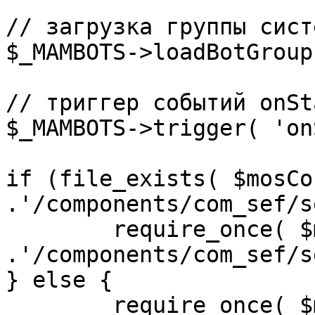
// загрузка группы сист
$_MAMBOTS->loadBotGroup
// триггер событий onSta
$_MAMBOTS->trigger( 'on
if (file_exists( $mosCo
.'/components/com_sef/s
	require_once( $mosConfig_absolute_path 
.'/components/com_sef/s
} else {

	require_once( $mosConfig_absolute_path 