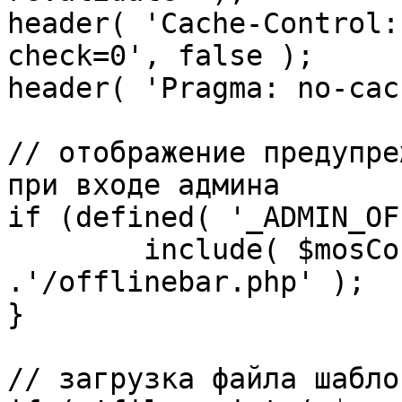
header( 'Cache-Control:
check=0', false );

header( 'Pragma: no-cac
// отображение предупре
при входе админа

if (defined( '_ADMIN_OF
	include( $mosConfig_absolute_path 
.'/offlinebar.php' );

}

// загрузка файла шаблон