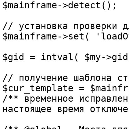
$mainframe->detect();

// установка проверки д
$mainframe->set( 'loadO
$gid = intval( $my->gid 
// получение шаблона ст
$cur_template = $mainfr
/** временное исправлен
настоящее время отключе