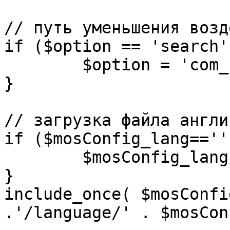
// путь уменьшения возд
if ($option == 'search')
	$option = 'com_search';

}

// загрузка файла англи
if ($mosConfig_lang=='')
	$mosConfig_lang = 'english';

}

include_once( $mosConfi
.'/language/' . $mosCon