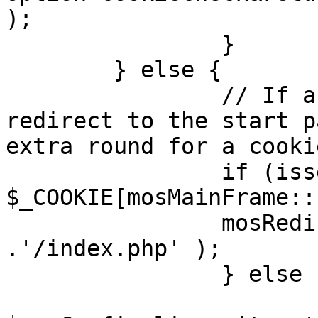
);

		}

	} else {

		// If a sessioncookie exists, 
redirect to the start p
extra round for a cooki
		if (isset( 
$_COOKIE[mosMainFrame::
		mosRedirect( $mosConfig_live_site 
.'/index.php' );

		} else {

			mosRedirect(