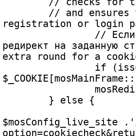
	// checks for the presence of a return url 

	// and ensures that this url is not the 
registration or login pa
		// Если sessioncookie существует, 
редирект на заданную ст
extra round for a cooki
		if (isset( 
$_COOKIE[mosMainFrame::
		mosRedirect( $return );

	} else {

			mosRedirect(
$mosConfig_live_site .'
option=cookiecheck&retu