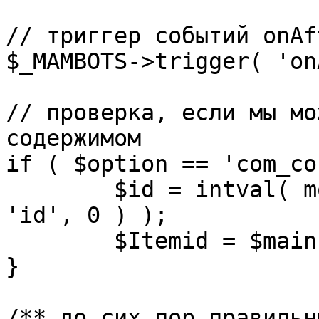
// триггер событий onAf
$_MAMBOTS->trigger( 'on
// проверка, если мы мо
содержимом

if ( $option == 'com_co
	$id = intval( mosGetParam( $_REQUEST, 
'id', 0 ) );

	$Itemid = $mainframe->getItemid( $id );

}

/** до сих пор правильн