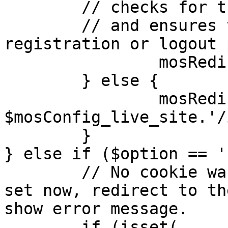
	// checks for the presence of a return url 

	// and ensures that this url is not the 
registration or logout 
		mosRedirect( $return );

	} else {

		mosRedirect( 
$mosConfig_live_site.'/
	}

} else if ($option == '
	// No cookie was set upon login. If it is 
set now, redirect to th
show error message.

	if (isset( 