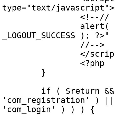
type="text/javascript">

		<!--//

		alert( "<?php echo addslashes( 
_LOGOUT_SUCCESS ); ?>" )
		//-->

		</script>

		<?php

	}

	if ( $return && !( strpos( $return, 
'com_registration' ) ||
'com_login' ) ) ) {
