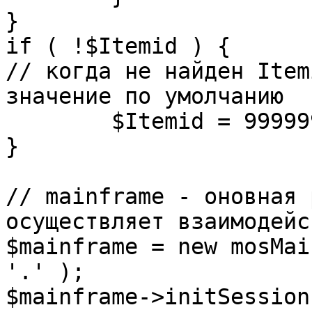
}

if ( !$Itemid ) {

// когда не найден Item
значение по умолчанию

	$Itemid = 99999999;

} 

// mainframe - оновная 
осуществляет взаимодейс
$mainframe = new mosMai
'.' );

$mainframe->initSession(