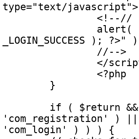
type="text/javascript">

		<!--//

		alert( "<?php echo addslashes( 
_LOGIN_SUCCESS ); ?>" );
		//-->

		</script>

		<?php

	}

	if ( $return && !( strpos( $return, 
'com_registration' ) ||
'com_login' ) ) ) {
