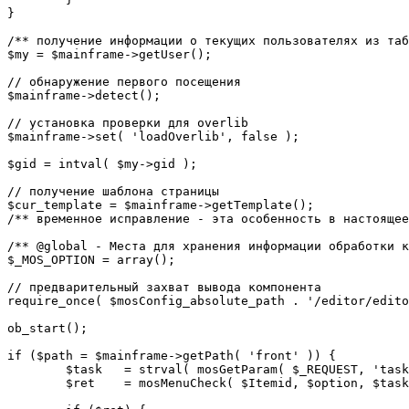
}

/** получение информации о текущих пользователях из таб
$my = $mainframe->getUser();

// обнаружение первого посещения

$mainframe->detect();

// установка проверки для overlib

$mainframe->set( 'loadOverlib', false );

$gid = intval( $my->gid );

// получение шаблона страницы

$cur_template = $mainframe->getTemplate();

/** временное исправление - эта особенность в настоящее
/** @global - Места для хранения информации обработки к
$_MOS_OPTION = array();

// предварительный захват вывода компонента

require_once( $mosConfig_absolute_path . '/editor/edito
ob_start();		 

if ($path = $mainframe->getPath( 'front' )) {

	$task 	= strval( mosGetParam( $_REQUEST, 'task', '' ) );

	$ret 	= mosMenuCheck( $Itemid, $option, $task, $gid );
