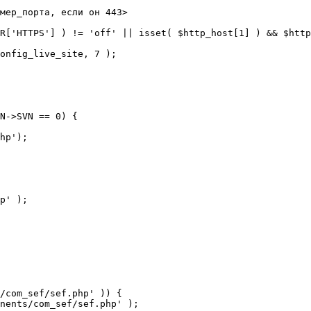
мер_порта, если он 443>

R['HTTPS'] ) != 'off' || isset( $http_host[1] ) && $http
N->SVN == 0) {

/com_sef/sef.php' )) {
