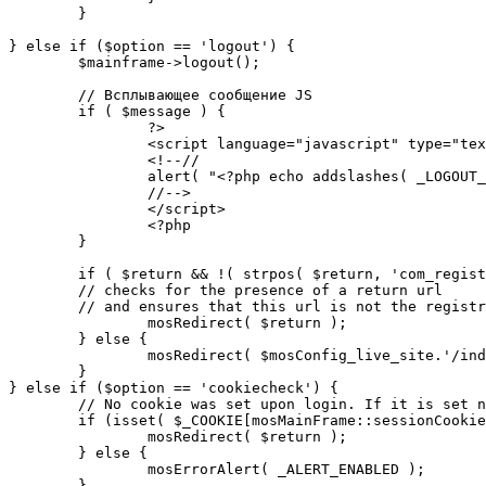
	}

} else if ($option == 'logout') {

	$mainframe->logout();

	// Всплывающее сообщение JS

	if ( $message ) {

		?>

		<script language="javascript" type="text/javascript">

		<!--//

		alert( "<?php echo addslashes( _LOGOUT_SUCCESS ); ?>" );

		//-->

		</script>

		<?php

	}

	if ( $return && !( strpos( $return, 'com_registration' ) || strpos( $return, 'com_login' ) ) ) {

	// checks for the presence of a return url 

	// and ensures that this url is not the registration or logout pages

		mosRedirect( $return );

	} else {

		mosRedirect( $mosConfig_live_site.'/index.php' );

	}

} else if ($option == 'cookiecheck') {

	// No cookie was set upon login. If it is set now, redirect to the given page. Otherwise, show error message.

	if (isset( $_COOKIE[mosMainFrame::sessionCookieName()] )) {

		mosRedirect( $return );

	} else {

		mosErrorAlert( _ALERT_ENABLED );

	}
