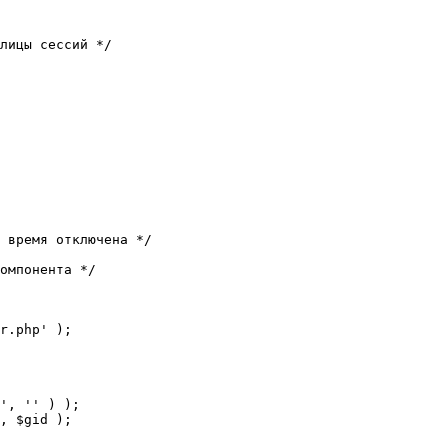
лицы сессий */

 время отключена */

омпонента */

r.php' );
