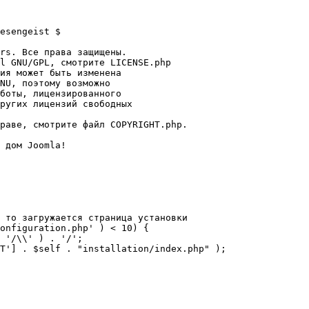
esengeist $

rs. Все права защищены.

l GNU/GPL, смотрите LICENSE.php

ия может быть изменена

NU, поэтому возможно

боты, лицензированного

ругих лицензий свободных 

раве, смотрите файл COPYRIGHT.php.

 дом Joomla!

 то загружается страница установки

onfiguration.php' ) < 10) {
