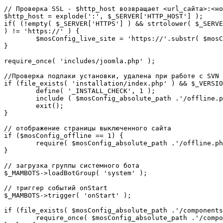
// Проверка SSL - $http_host возвращает <url_сайта>:<но
$http_host = explode(':', $_SERVER['HTTP_HOST'] );

if( (!empty( $_SERVER['HTTPS'] ) && strtolower( $_SERVE
) != 'https://' ) {

	$mosConfig_live_site = 'https://'.substr( $mosConfig_live_site, 7 );

}

require_once( 'includes/joomla.php' );

//Проверка подпаки установки, удалена при работе с SVN

if (file_exists( 'installation/index.php' ) && $_VERSIO
	define( '_INSTALL_CHECK', 1 );

	include ( $mosConfig_absolute_path .'/offline.php');

	exit();

}

// отображение страницы выключенного сайта

if ($mosConfig_offline == 1) {

	require( $mosConfig_absolute_path .'/offline.php' );

}

// загрузка группы системного бота

$_MAMBOTS->loadBotGroup( 'system' );

// триггер событий onStart

$_MAMBOTS->trigger( 'onStart' );

if (file_exists( $mosConfig_absolute_path .'/components
	require_once( $mosConfig_absolute_path .'/components/com_sef/sef.php' );
