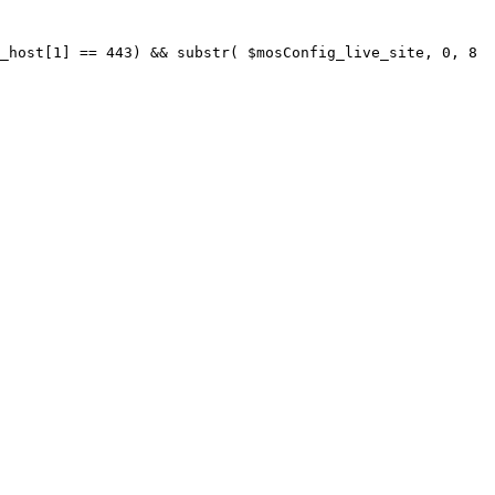
_host[1] == 443) && substr( $mosConfig_live_site, 0, 8 