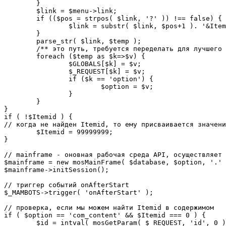
	}

	$link = $menu->link;

	if (($pos = strpos( $link, '?' )) !== false) {

		$link = substr( $link, $pos+1 ). '&Itemid='.$Itemid;

	}

	parse_str( $link, $temp );

	/** это путь, требуется переделать для лучшего управления глобальными переменными */

	foreach ($temp as $k=>$v) {

		$GLOBALS[$k] = $v;

		$_REQUEST[$k] = $v;

		if ($k == 'option') {

			$option = $v;

		}

	}

}

if ( !$Itemid ) {

// когда не найден Itemid, то ему присваивается значени
	$Itemid = 99999999;

} 

// mainframe - оновная рабочая среда API, осуществляет 
$mainframe = new mosMainFrame( $database, $option, '.' 
$mainframe->initSession();

// триггер событий onAfterStart

$_MAMBOTS->trigger( 'onAfterStart' );

// проверка, если мы можем найти Itemid в содержимом

if ( $option == 'com_content' && $Itemid === 0 ) {

	$id = intval( mosGetParam( $_REQUEST, 'id', 0 ) );
