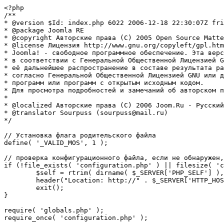
<?php

/**

* @version $Id: index.php 6022 2006-12-18 22:30:07Z fri
* @package Joomla RE

* @copyright Авторские права (C) 2005 Open Source Matte
* @license Лицензия http://www.gnu.org/copyleft/gpl.htm
* Joomla! - свободное программное обеспечение. Эта верс
* в соответствии с Генеральной Общественной Лицензией G
* её дальнейшее распространение в составе результата ра
* согласно Генеральной Общественной Лицензией GNU или д
* программ или программ с открытым исходным кодом.

* Для просмотра подробностей и замечаний об авторском п
* 

* @localized Авторские права (C) 2006 Joom.Ru - Русский
* @translator Sourpuss (sourpuss@mail.ru)

*/

// Установка флага родительского файла 

define( '_VALID_MOS', 1 );

// проверка конфигурационного файла, если не обнаружен,
if (!file_exists( 'configuration.php' ) || filesize( 'c
	$self = rtrim( dirname( $_SERVER['PHP_SELF'] ), '/\\' ) . '/';

	header("Location: http://" . $_SERVER['HTTP_HOST'] . $self . "installation/index.php" );

	exit();

}

require( 'globals.php' );

require_once( 'configuration.php' );
