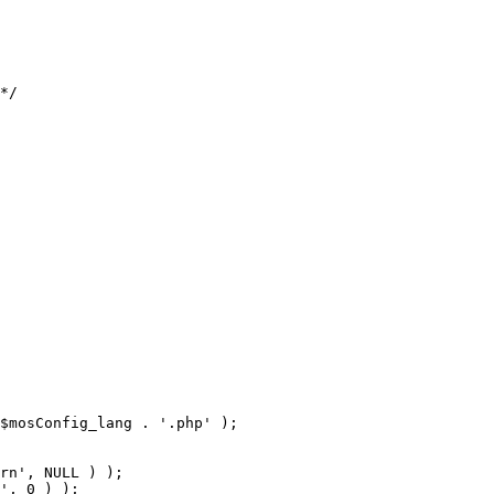
$mosConfig_lang . '.php' );
