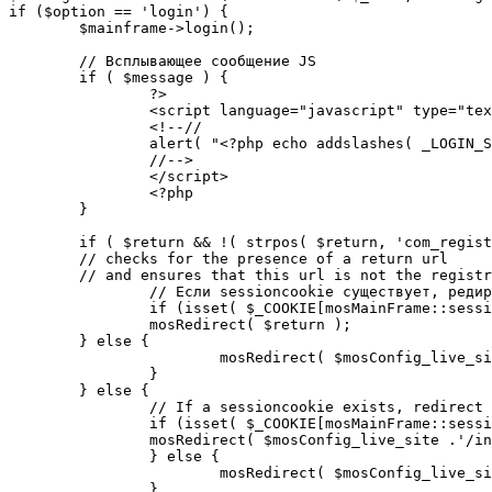
if ($option == 'login') {

	$mainframe->login();

	// Всплывающее сообщение JS

	if ( $message ) {

		?>

		<script language="javascript" type="text/javascript">

		<!--//

		alert( "<?php echo addslashes( _LOGIN_SUCCESS ); ?>" );

		//-->

		</script>

		<?php

	}

	if ( $return && !( strpos( $return, 'com_registration' ) || strpos( $return, 'com_login' ) ) ) {

	// checks for the presence of a return url 

	// and ensures that this url is not the registration or login pages

		// Если sessioncookie существует, редирект на заданную страницу. Otherwise, take an extra round for a cookiecheck

		if (isset( $_COOKIE[mosMainFrame::sessionCookieName()] )) {

		mosRedirect( $return );

	} else {

			mosRedirect( $mosConfig_live_site .'/index.php?option=cookiecheck&return=' . urlencode( $return ) );

		}

	} else {

		// If a sessioncookie exists, redirect to the start page. Otherwise, take an extra round for a cookiecheck

		if (isset( $_COOKIE[mosMainFrame::sessionCookieName()] )) {

		mosRedirect( $mosConfig_live_site .'/index.php' );

		} else {

			mosRedirect( $mosConfig_live_site .'/index.php?option=cookiecheck&return=' . urlencode( $mosConfig_live_site .'/index.php' ) );

		}
