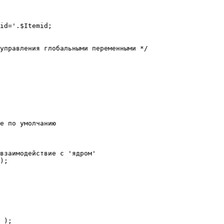
е по умолчанию

взаимодействие с 'ядром'

);
