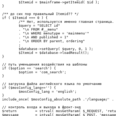
	$Itemid = $mainframe->getItemid( $id );

}

/** до сих пор правильный Itemid?? */

if ( $Itemid === 0 ) {

	/** Нет, используется именно главная страница. */

	$query = "SELECT id"

	. "\n FROM #__menu"

	. "\n WHERE menutype = 'mainmenu'"

	. "\n AND published = 1"

	. "\n ORDER BY parent, ordering"

	;

	$database->setQuery( $query, 0, 1 );

	$Itemid = $database->loadResult();

}

// путь уменьшения воздействия на шаблоны

if ($option == 'search') {

	$option = 'com_search';

}

// загрузка файла английского языка по умолчанию

if ($mosConfig_lang=='') {

	$mosConfig_lang = 'english';

}

include_once( $mosConfig_absolute_path .'/language/' . 
// контроль входа и выхода в фронт-энд 

$return 	= strval( mosGetParam( $_REQUEST, 'return', NULL ) );

$message 	= intval( mosGetParam( $_POST, 'message', 0 ) );
