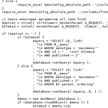
} else {

	require_once( $mosConfig_absolute_path .'/includes/sef.php' );

}

require_once( $mosConfig_absolute_path .'/includes/fron
// поиск некоторых аргументов url (или form)

$option = strval( strtolower( mosGetParam( $_REQUEST, '
$Itemid = intval( mosGetParam( $_REQUEST, 'Itemid', nul
if ($option == '') {

	if ($Itemid) {

		$query = "SELECT id, link"

		. "\n FROM #__menu"

		. "\n WHERE menutype = 'mainmenu'"

		. "\n AND id = " . (int) $Itemid

		. "\n AND published = 1"

		;

		$database->setQuery( $query );

	} else {

		$query = "SELECT id, link"

		. "\n FROM #__menu"

		. "\n WHERE menutype = 'mainmenu'"

		. "\n AND published = 1"

		. "\n ORDER BY parent, ordering"

		;

		$database->setQuery( $query, 0, 1 );

	}

	$menu = new mosMenu( $database );

	if ($database->loadObject( $menu )) {

		$Itemid = $menu->id;
