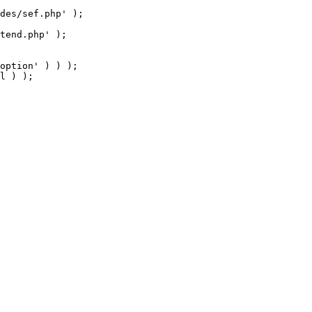
tend.php' );

option' ) ) );

l ) );
