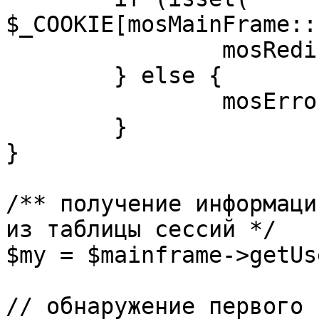
$_COOKIE[mosMainFrame::
		mosRedirect( $return );

	} else {

		mosErrorAlert( _ALERT_ENABLED );

	}

}

/** получение информаци
из таблицы сессий */

$my = $mainframe->getUs
// обнаружение первого 