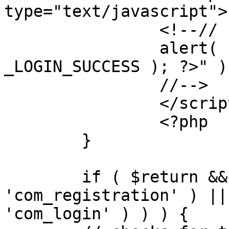
type="text/javascript">

		<!--//

		alert( "<?php echo addslashes( 
_LOGIN_SUCCESS ); ?>" );
		//-->

		</script>

		<?php

	}

	if ( $return && !( strpos( $return, 
'com_registration' ) ||
'com_login' ) ) ) {
