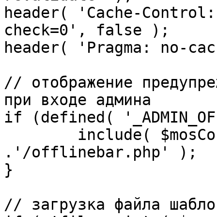
header( 'Cache-Control:
check=0', false );

header( 'Pragma: no-cac
// отображение предупре
при входе админа

if (defined( '_ADMIN_OF
	include( $mosConfig_absolute_path 
.'/offlinebar.php' );

}

// загрузка файла шаблон