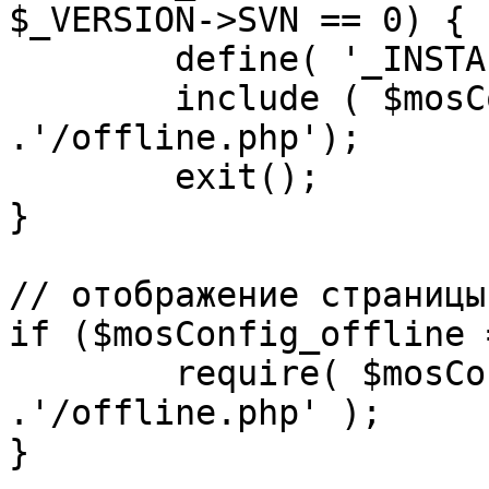
$_VERSION->SVN == 0) {

	define( '_INSTALL_CHECK', 1 );

	include ( $mosConfig_absolute_path 
.'/offline.php');

	exit();

}

// отображение страницы
if ($mosConfig_offline 
	require( $mosConfig_absolute_path 
.'/offline.php' );

}
