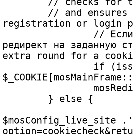
	// checks for the presence of a return url 

	// and ensures that this url is not the 
registration or login pa
		// Если sessioncookie существует, 
редирект на заданную ст
extra round for a cooki
		if (isset( 
$_COOKIE[mosMainFrame::
		mosRedirect( $return );

	} else {

			mosRedirect(
$mosConfig_live_site .'
option=cookiecheck&retu