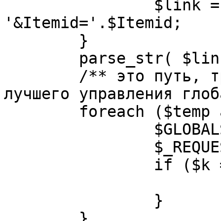
		$link = substr( $link, $pos+1 ). 
'&Itemid='.$Itemid;

	}

	parse_str( $link, $temp );

	/** это путь, требуется переделать для 
лучшего управления глоб
	foreach ($temp as $k=>$v) {

		$GLOBALS[$k] = $v;

		$_REQUEST[$k] = $v;

		if ($k == 'option') {

			$option = $v;
		}

	}
