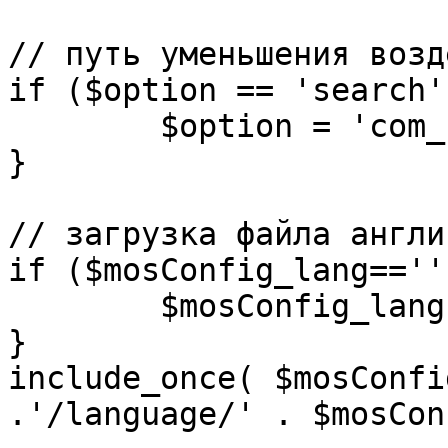
// путь уменьшения возд
if ($option == 'search')
	$option = 'com_search';

}

// загрузка файла англи
if ($mosConfig_lang=='')
	$mosConfig_lang = 'english';

}

include_once( $mosConfi
.'/language/' . $mosCon