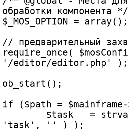
/** @global - Места для
обработки компонента */

$_MOS_OPTION = array();

// предварительный захв
require_once( $mosConfi
'/editor/editor.php' );

ob_start();		 

if ($path = $mainframe-
	$task 	= strval( mosGetParam( $_REQUEST, 
'task', '' ) );
