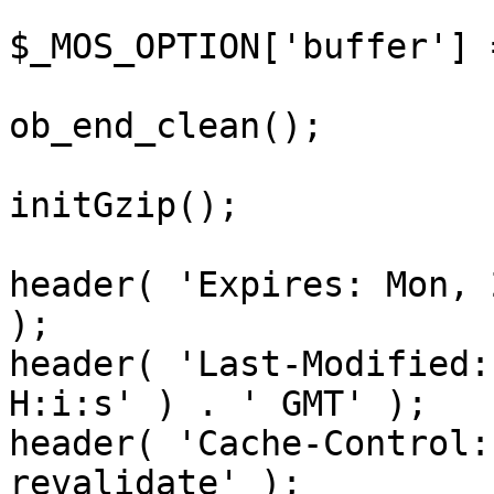
$_MOS_OPTION['buffer'] 
ob_end_clean();

initGzip();

header( 'Expires: Mon, 
);

header( 'Last-Modified:
H:i:s' ) . ' GMT' );

header( 'Cache-Control:
revalidate' );
