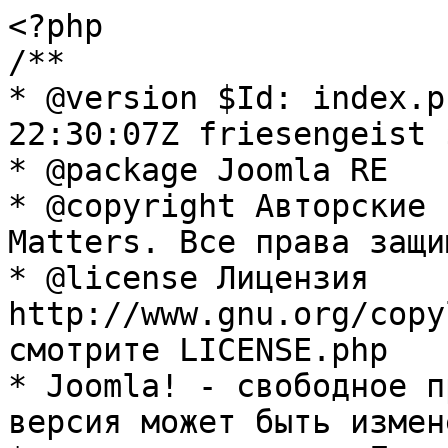
<?php

/**

* @version $Id: index.p
22:30:07Z friesengeist $
* @package Joomla RE

* @copyright Авторские 
Matters. Все права защи
* @license Лицензия 
http://www.gnu.org/copy
смотрите LICENSE.php

* Joomla! - свободное п
версия может быть измене