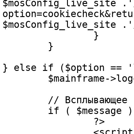
$mosConfig_live_site .'
option=cookiecheck&retu
$mosConfig_live_site .'
		}

	}

} else if ($option == '
	$mainframe->logout();

	// Всплывающее сообщение JS

	if ( $message ) {

		?>

		<script language="javascript" 