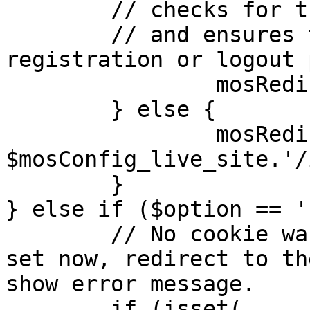
	// checks for the presence of a return url 

	// and ensures that this url is not the 
registration or logout 
		mosRedirect( $return );

	} else {

		mosRedirect( 
$mosConfig_live_site.'/
	}

} else if ($option == '
	// No cookie was set upon login. If it is 
set now, redirect to th
show error message.

	if (isset( 