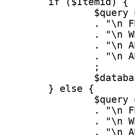
	if ($Itemid) {

		$query = "SELECT id, link"

		. "\n FROM #__menu"

		. "\n WHERE menutype = 'mainmenu'"

		. "\n AND id = " . (int) $Itemid

		. "\n AND published = 1"

		;

		$database->setQuery( $query );

	} else {

		$query = "SELECT id, link"

		. "\n FROM #__menu"

		. "\n WHERE menutype = 'mainmenu'"

		. "\n AND published = 1"
