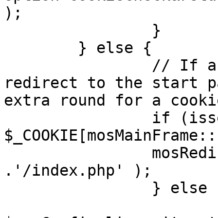
);

		}

	} else {

		// If a sessioncookie exists, 
redirect to the start p
extra round for a cooki
		if (isset( 
$_COOKIE[mosMainFrame::
		mosRedirect( $mosConfig_live_site 
.'/index.php' );

		} else {

			mosRedirect(