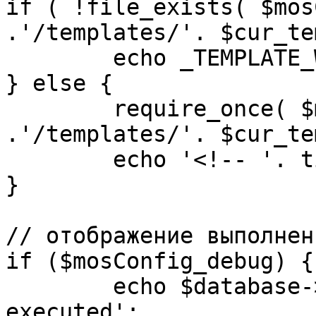
if ( !file_exists( $mos
.'/templates/'. $cur_te
	echo _TEMPLATE_WARN . $cur_template;

} else {

	require_once( $mosConfig_absolute_path 
.'/templates/'. $cur_te
	echo '<!-- '. time() .' -->';

}

// отображение выполнен
if ($mosConfig_debug) {

	echo $database->_ticker . ' queries 
executed';
