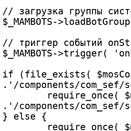
// загрузка группы сист
$_MAMBOTS->loadBotGroup
// триггер событий onSta
$_MAMBOTS->trigger( 'on
if (file_exists( $mosCo
.'/components/com_sef/s
	require_once( $mosConfig_absolute_path 
.'/components/com_sef/s
} else {

	require_once( $mosConfig_absolute_path 