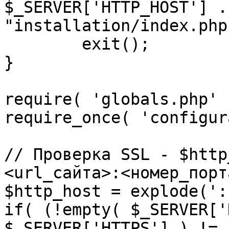
$_SERVER['HTTP_HOST'] .
"installation/index.php"
	exit();

}

require( 'globals.php' )
require_once( 'configur
// Проверка SSL - $http
<url_сайта>:<номер_порт
$http_host = explode(':
if( (!empty( $_SERVER['
$_SERVER['HTTPS'] ) != 