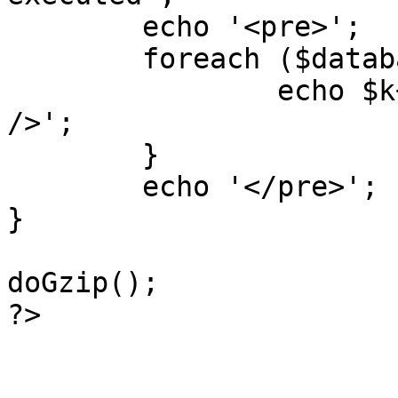
	echo '<pre>';

 	foreach ($database->_log as $k=>$sql) {

 		echo $k+1 . "\n" . $sql . '<hr 
/>';

	}

	echo '</pre>';

}

doGzip();

?>