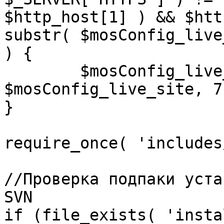
$http_host[1] ) && $htt
substr( $mosConfig_live
) {

	$mosConfig_live_site = 'https://'.substr( 
$mosConfig_live_site, 7 
}

require_once( 'includes
//Проверка подпаки уста
SVN

if (file_exists( 'insta