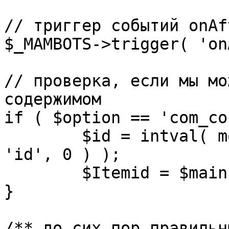
// триггер событий onAf
$_MAMBOTS->trigger( 'on
// проверка, если мы мо
содержимом

if ( $option == 'com_co
	$id = intval( mosGetParam( $_REQUEST, 
'id', 0 ) );

	$Itemid = $mainframe->getItemid( $id );

}

/** до сих пор правильн