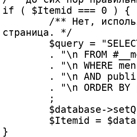
if ( $Itemid === 0 ) {

	/** Нет, используется именно главная 
страница. */

	$query = "SELECT id"

	. "\n FROM #__menu"

	. "\n WHERE menutype = 'mainmenu'"

	. "\n AND published = 1"

	. "\n ORDER BY parent, ordering"

	;

	$database->setQuery( $query, 0, 1 );

	$Itemid = $database->loadResult();

}
