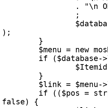
		. "\n ORDER BY parent, ordering"

		;

		$database->setQuery( $query, 0, 1 
);

	}

	$menu = new mosMenu( $database );

	if ($database->loadObject( $menu )) {

		$Itemid = $menu->id;

	}

	$link = $menu->link;

	if (($pos = strpos( $link, '?' )) !== 
false) {
