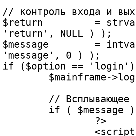
// контроль входа и вых
$return 	= strval( mosGetParam( $_REQUEST, 
'return', NULL ) );

$message 	= intval( mosGetParam( $_POST, 
'message', 0 ) );

if ($option == 'login') 
	$mainframe->login();

	// Всплывающее сообщение JS

	if ( $message ) {

		?>

		<script language="javascript" 