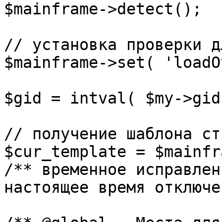
$mainframe->detect();

// установка проверки д
$mainframe->set( 'loadO
$gid = intval( $my->gid 
// получение шаблона ст
$cur_template = $mainfr
/** временное исправлен
настоящее время отключе