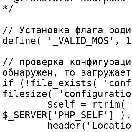
*/

// Установка флага роди
define( '_VALID_MOS', 1 
// проверка конфигураци
обнаружен, то загружает
if (!file_exists( 'conf
filesize( 'configuratio
	$self = rtrim( dirname( 
$_SERVER['PHP_SELF'] ),
	header("Location: http://" . 