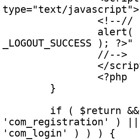
type="text/javascript">

		<!--//

		alert( "<?php echo addslashes( 
_LOGOUT_SUCCESS ); ?>" )
		//-->

		</script>

		<?php

	}

	if ( $return && !( strpos( $return, 
'com_registration' ) ||
'com_login' ) ) ) {
