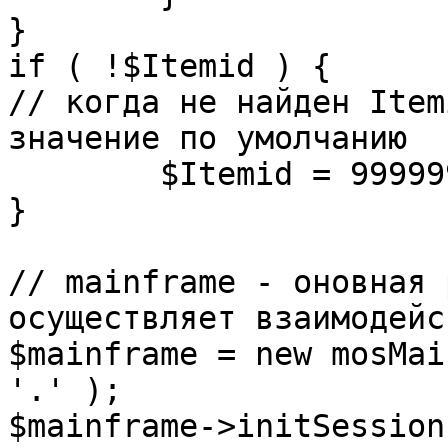
}

if ( !$Itemid ) {

// когда не найден Item
значение по умолчанию

	$Itemid = 99999999;

} 

// mainframe - оновная 
осуществляет взаимодейс
$mainframe = new mosMai
'.' );

$mainframe->initSession(