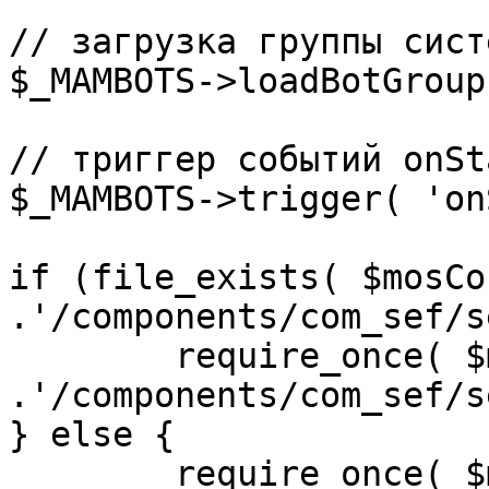
// загрузка группы сист
$_MAMBOTS->loadBotGroup
// триггер событий onSta
$_MAMBOTS->trigger( 'on
if (file_exists( $mosCo
.'/components/com_sef/s
	require_once( $mosConfig_absolute_path 
.'/components/com_sef/s
} else {

	require_once( $mosConfig_absolute_path 