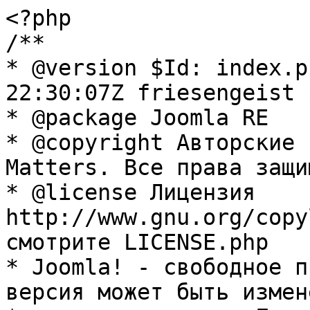
<?php

/**

* @version $Id: index.p
22:30:07Z friesengeist $
* @package Joomla RE

* @copyright Авторские 
Matters. Все права защи
* @license Лицензия 
http://www.gnu.org/copy
смотрите LICENSE.php

* Joomla! - свободное п
версия может быть измене