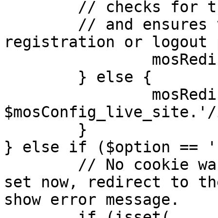
	// checks for the presence of a return url 

	// and ensures that this url is not the 
registration or logout 
		mosRedirect( $return );

	} else {

		mosRedirect( 
$mosConfig_live_site.'/
	}

} else if ($option == '
	// No cookie was set upon login. If it is 
set now, redirect to th
show error message.

	if (isset( 