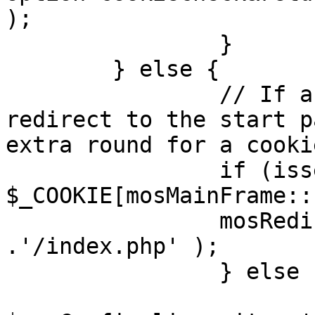
);

		}

	} else {

		// If a sessioncookie exists, 
redirect to the start p
extra round for a cooki
		if (isset( 
$_COOKIE[mosMainFrame::
		mosRedirect( $mosConfig_live_site 
.'/index.php' );

		} else {

			mosRedirect(