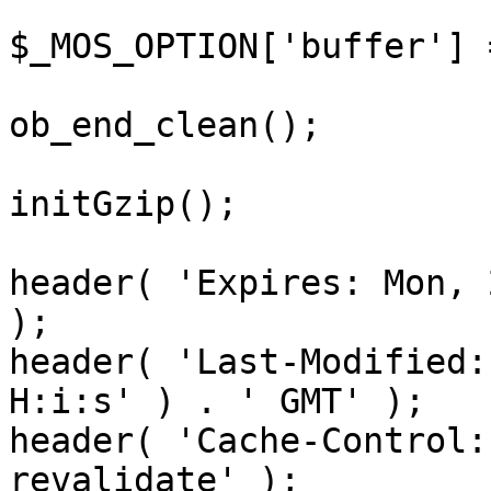
$_MOS_OPTION['buffer'] 
ob_end_clean();

initGzip();

header( 'Expires: Mon, 
);

header( 'Last-Modified:
H:i:s' ) . ' GMT' );

header( 'Cache-Control:
revalidate' );
