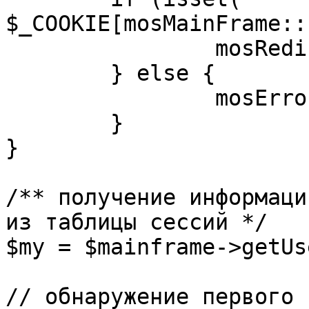
$_COOKIE[mosMainFrame::
		mosRedirect( $return );

	} else {

		mosErrorAlert( _ALERT_ENABLED );

	}

}

/** получение информаци
из таблицы сессий */

$my = $mainframe->getUs
// обнаружение первого 