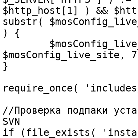
$http_host[1] ) && $htt
substr( $mosConfig_live
) {

	$mosConfig_live_site = 'https://'.substr( 
$mosConfig_live_site, 7 
}

require_once( 'includes
//Проверка подпаки уста
SVN

if (file_exists( 'insta