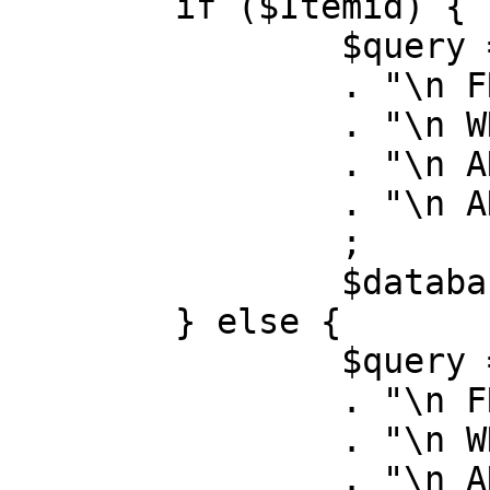
	if ($Itemid) {

		$query = "SELECT id, link"

		. "\n FROM #__menu"

		. "\n WHERE menutype = 'mainmenu'"

		. "\n AND id = " . (int) $Itemid

		. "\n AND published = 1"

		;

		$database->setQuery( $query );

	} else {

		$query = "SELECT id, link"

		. "\n FROM #__menu"

		. "\n WHERE menutype = 'mainmenu'"

		. "\n AND published = 1"
