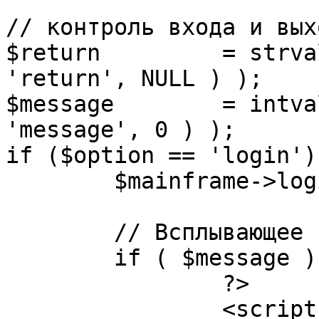
// контроль входа и вых
$return 	= strval( mosGetParam( $_REQUEST, 
'return', NULL ) );

$message 	= intval( mosGetParam( $_POST, 
'message', 0 ) );

if ($option == 'login') 
	$mainframe->login();

	// Всплывающее сообщение JS

	if ( $message ) {

		?>

		<script language="javascript" 