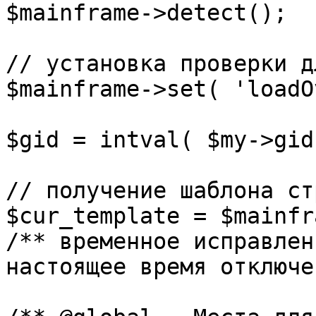
$mainframe->detect();

// установка проверки д
$mainframe->set( 'loadO
$gid = intval( $my->gid 
// получение шаблона ст
$cur_template = $mainfr
/** временное исправлен
настоящее время отключе