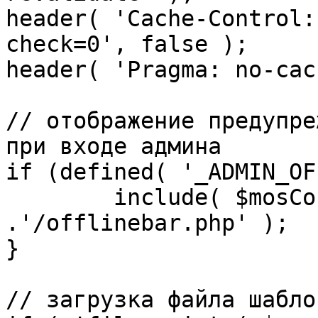
header( 'Cache-Control:
check=0', false );

header( 'Pragma: no-cac
// отображение предупре
при входе админа

if (defined( '_ADMIN_OF
	include( $mosConfig_absolute_path 
.'/offlinebar.php' );

}

// загрузка файла шаблон