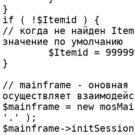
}

if ( !$Itemid ) {

// когда не найден Item
значение по умолчанию

	$Itemid = 99999999;

} 

// mainframe - оновная 
осуществляет взаимодейс
$mainframe = new mosMai
'.' );

$mainframe->initSession(