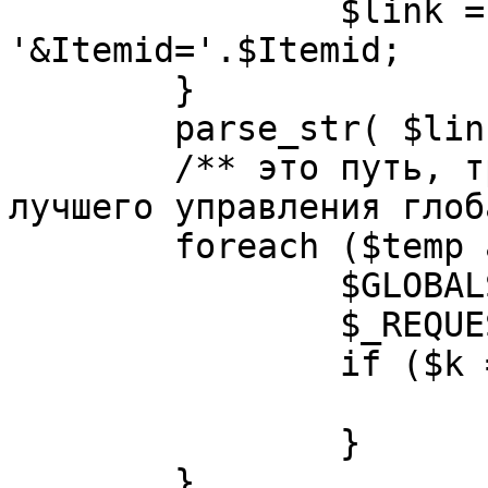
		$link = substr( $link, $pos+1 ). 
'&Itemid='.$Itemid;

	}

	parse_str( $link, $temp );

	/** это путь, требуется переделать для 
лучшего управления глоб
	foreach ($temp as $k=>$v) {

		$GLOBALS[$k] = $v;

		$_REQUEST[$k] = $v;

		if ($k == 'option') {

			$option = $v;
		}

	}
