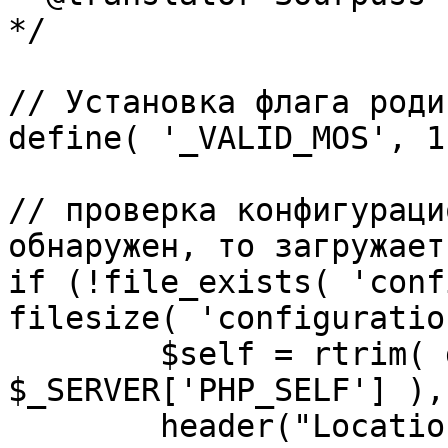
*/

// Установка флага роди
define( '_VALID_MOS', 1 
// проверка конфигураци
обнаружен, то загружает
if (!file_exists( 'conf
filesize( 'configuratio
	$self = rtrim( dirname( 
$_SERVER['PHP_SELF'] ),
	header("Location: http://" . 