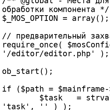
/** @global - Места для
обработки компонента */

$_MOS_OPTION = array();

// предварительный захв
require_once( $mosConfi
'/editor/editor.php' );

ob_start();		 

if ($path = $mainframe-
	$task 	= strval( mosGetParam( $_REQUEST, 
'task', '' ) );
