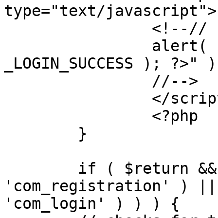
type="text/javascript">

		<!--//

		alert( "<?php echo addslashes( 
_LOGIN_SUCCESS ); ?>" );
		//-->

		</script>

		<?php

	}

	if ( $return && !( strpos( $return, 
'com_registration' ) ||
'com_login' ) ) ) {
