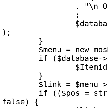
		. "\n ORDER BY parent, ordering"

		;

		$database->setQuery( $query, 0, 1 
);

	}

	$menu = new mosMenu( $database );

	if ($database->loadObject( $menu )) {

		$Itemid = $menu->id;

	}

	$link = $menu->link;

	if (($pos = strpos( $link, '?' )) !== 
false) {
