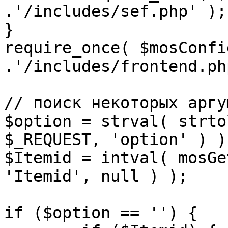
.'/includes/sef.php' );

}

require_once( $mosConfi
.'/includes/frontend.ph
// поиск некоторых аргу
$option = strval( strto
$_REQUEST, 'option' ) ) 
$Itemid = intval( mosGe
'Itemid', null ) );

if ($option == '') {
