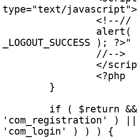
type="text/javascript">

		<!--//

		alert( "<?php echo addslashes( 
_LOGOUT_SUCCESS ); ?>" )
		//-->

		</script>

		<?php

	}

	if ( $return && !( strpos( $return, 
'com_registration' ) ||
'com_login' ) ) ) {
