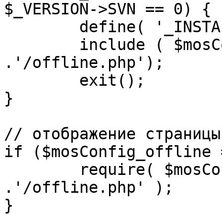
$_VERSION->SVN == 0) {

	define( '_INSTALL_CHECK', 1 );

	include ( $mosConfig_absolute_path 
.'/offline.php');

	exit();

}

// отображение страницы
if ($mosConfig_offline 
	require( $mosConfig_absolute_path 
.'/offline.php' );

}
