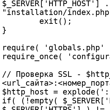
$_SERVER['HTTP_HOST'] .
"installation/index.php"
	exit();

}

require( 'globals.php' )
require_once( 'configur
// Проверка SSL - $http
<url_сайта>:<номер_порт
$http_host = explode(':
if( (!empty( $_SERVER['
$_SERVER['HTTPS'] ) != 