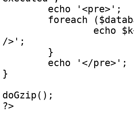
	echo '<pre>';

 	foreach ($database->_log as $k=>$sql) {

 		echo $k+1 . "\n" . $sql . '<hr 
/>';

	}

	echo '</pre>';

}

doGzip();

?>