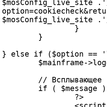
$mosConfig_live_site .'
option=cookiecheck&retu
$mosConfig_live_site .'
		}

	}

} else if ($option == '
	$mainframe->logout();

	// Всплывающее сообщение JS

	if ( $message ) {

		?>

		<script language="javascript" 