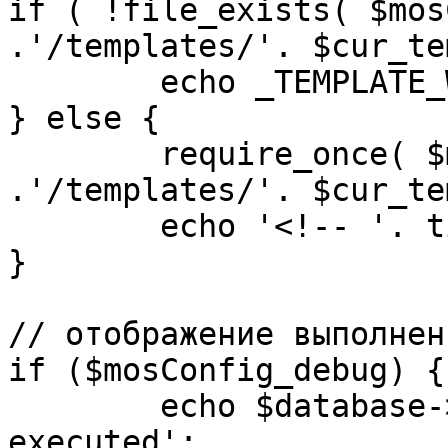
if ( !file_exists( $mos
.'/templates/'. $cur_te
	echo _TEMPLATE_WARN . $cur_template;

} else {

	require_once( $mosConfig_absolute_path 
.'/templates/'. $cur_te
	echo '<!-- '. time() .' -->';

}

// отображение выполнен
if ($mosConfig_debug) {

	echo $database->_ticker . ' queries 
executed';
