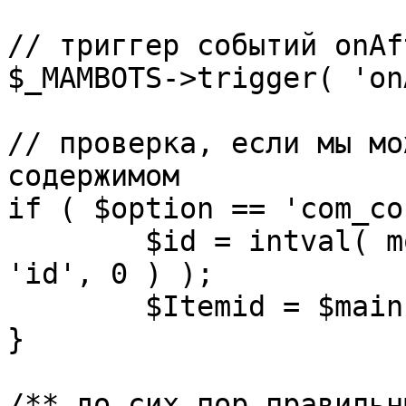
// триггер событий onAf
$_MAMBOTS->trigger( 'on
// проверка, если мы мо
содержимом

if ( $option == 'com_co
	$id = intval( mosGetParam( $_REQUEST, 
'id', 0 ) );

	$Itemid = $mainframe->getItemid( $id );

}

/** до сих пор правильн