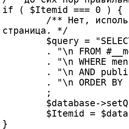
if ( $Itemid === 0 ) {

	/** Нет, используется именно главная 
страница. */

	$query = "SELECT id"

	. "\n FROM #__menu"

	. "\n WHERE menutype = 'mainmenu'"

	. "\n AND published = 1"

	. "\n ORDER BY parent, ordering"

	;

	$database->setQuery( $query, 0, 1 );

	$Itemid = $database->loadResult();

}
