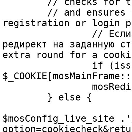
	// checks for the presence of a return url 

	// and ensures that this url is not the 
registration or login pa
		// Если sessioncookie существует, 
редирект на заданную ст
extra round for a cooki
		if (isset( 
$_COOKIE[mosMainFrame::
		mosRedirect( $return );

	} else {

			mosRedirect(
$mosConfig_live_site .'
option=cookiecheck&retu