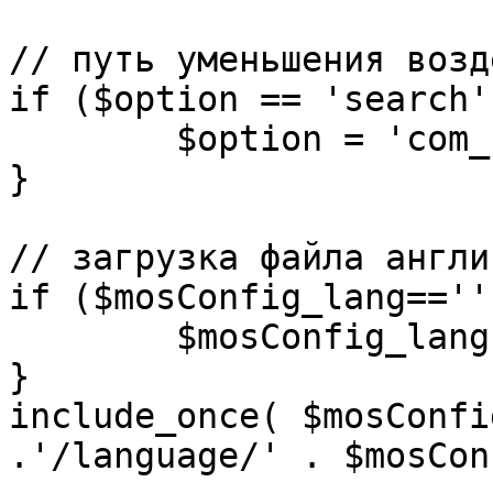
// путь уменьшения возд
if ($option == 'search')
	$option = 'com_search';

}

// загрузка файла англи
if ($mosConfig_lang=='')
	$mosConfig_lang = 'english';

}

include_once( $mosConfi
.'/language/' . $mosCon