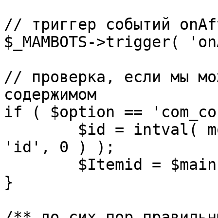
// триггер событий onAf
$_MAMBOTS->trigger( 'on
// проверка, если мы мо
содержимом

if ( $option == 'com_co
	$id = intval( mosGetParam( $_REQUEST, 
'id', 0 ) );

	$Itemid = $mainframe->getItemid( $id );

}

/** до сих пор правильн