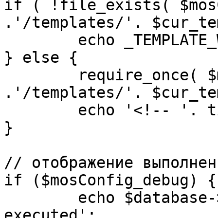
if ( !file_exists( $mos
.'/templates/'. $cur_te
	echo _TEMPLATE_WARN . $cur_template;

} else {

	require_once( $mosConfig_absolute_path 
.'/templates/'. $cur_te
	echo '<!-- '. time() .' -->';

}

// отображение выполнен
if ($mosConfig_debug) {

	echo $database->_ticker . ' queries 
executed';
