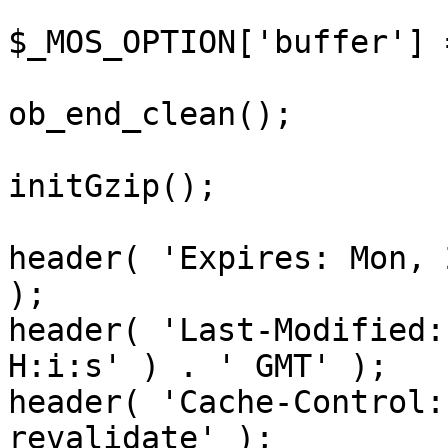
$_MOS_OPTION['buffer'] 
ob_end_clean();

initGzip();

header( 'Expires: Mon, 
);

header( 'Last-Modified:
H:i:s' ) . ' GMT' );

header( 'Cache-Control:
revalidate' );
