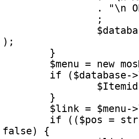
		. "\n ORDER BY parent, ordering"

		;

		$database->setQuery( $query, 0, 1 
);

	}

	$menu = new mosMenu( $database );

	if ($database->loadObject( $menu )) {

		$Itemid = $menu->id;

	}

	$link = $menu->link;

	if (($pos = strpos( $link, '?' )) !== 
false) {
