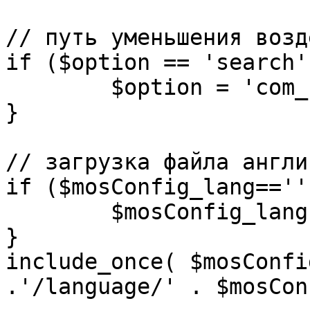
// путь уменьшения возд
if ($option == 'search')
	$option = 'com_search';

}

// загрузка файла англи
if ($mosConfig_lang=='')
	$mosConfig_lang = 'english';

}

include_once( $mosConfi
.'/language/' . $mosCon