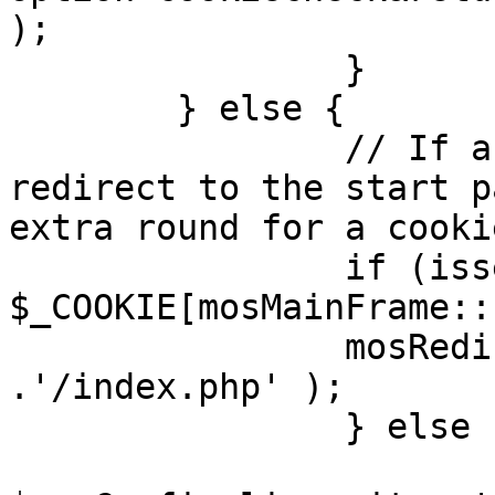
);

		}

	} else {

		// If a sessioncookie exists, 
redirect to the start p
extra round for a cooki
		if (isset( 
$_COOKIE[mosMainFrame::
		mosRedirect( $mosConfig_live_site 
.'/index.php' );

		} else {

			mosRedirect(