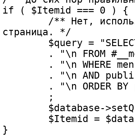
if ( $Itemid === 0 ) {

	/** Нет, используется именно главная 
страница. */

	$query = "SELECT id"

	. "\n FROM #__menu"

	. "\n WHERE menutype = 'mainmenu'"

	. "\n AND published = 1"

	. "\n ORDER BY parent, ordering"

	;

	$database->setQuery( $query, 0, 1 );

	$Itemid = $database->loadResult();

}
