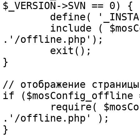
$_VERSION->SVN == 0) {

	define( '_INSTALL_CHECK', 1 );

	include ( $mosConfig_absolute_path 
.'/offline.php');

	exit();

}

// отображение страницы
if ($mosConfig_offline 
	require( $mosConfig_absolute_path 
.'/offline.php' );

}
