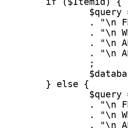
	if ($Itemid) {

		$query = "SELECT id, link"

		. "\n FROM #__menu"

		. "\n WHERE menutype = 'mainmenu'"

		. "\n AND id = " . (int) $Itemid

		. "\n AND published = 1"

		;

		$database->setQuery( $query );

	} else {

		$query = "SELECT id, link"

		. "\n FROM #__menu"

		. "\n WHERE menutype = 'mainmenu'"

		. "\n AND published = 1"
