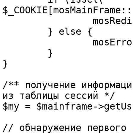
$_COOKIE[mosMainFrame::
		mosRedirect( $return );

	} else {

		mosErrorAlert( _ALERT_ENABLED );

	}

}

/** получение информаци
из таблицы сессий */

$my = $mainframe->getUs
// обнаружение первого 