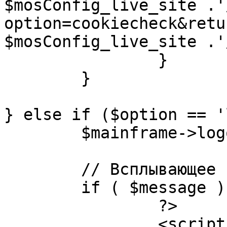
$mosConfig_live_site .'
option=cookiecheck&retu
$mosConfig_live_site .'
		}

	}

} else if ($option == '
	$mainframe->logout();

	// Всплывающее сообщение JS

	if ( $message ) {

		?>

		<script language="javascript" 