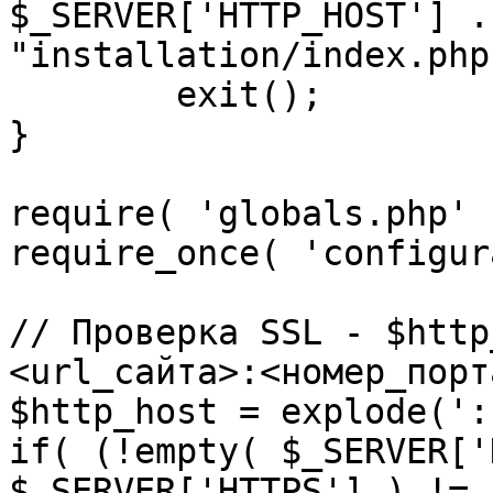
$_SERVER['HTTP_HOST'] .
"installation/index.php"
	exit();

}

require( 'globals.php' )
require_once( 'configur
// Проверка SSL - $http
<url_сайта>:<номер_порт
$http_host = explode(':
if( (!empty( $_SERVER['
$_SERVER['HTTPS'] ) != 