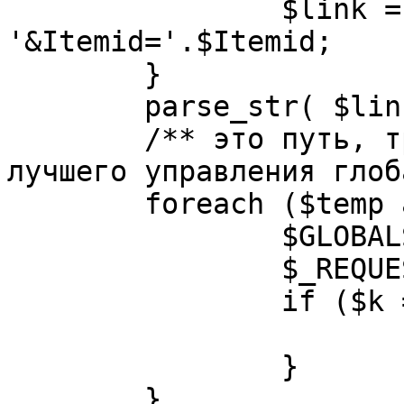
		$link = substr( $link, $pos+1 ). 
'&Itemid='.$Itemid;

	}

	parse_str( $link, $temp );

	/** это путь, требуется переделать для 
лучшего управления глоб
	foreach ($temp as $k=>$v) {

		$GLOBALS[$k] = $v;

		$_REQUEST[$k] = $v;

		if ($k == 'option') {

			$option = $v;
		}

	}
