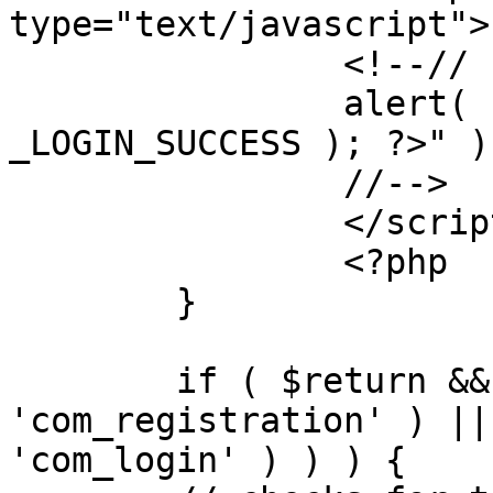
type="text/javascript">

		<!--//

		alert( "<?php echo addslashes( 
_LOGIN_SUCCESS ); ?>" );
		//-->

		</script>

		<?php

	}

	if ( $return && !( strpos( $return, 
'com_registration' ) ||
'com_login' ) ) ) {
