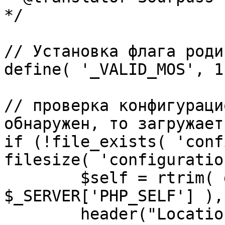
*/

// Установка флага роди
define( '_VALID_MOS', 1 
// проверка конфигураци
обнаружен, то загружает
if (!file_exists( 'conf
filesize( 'configuratio
	$self = rtrim( dirname( 
$_SERVER['PHP_SELF'] ),
	header("Location: http://" . 