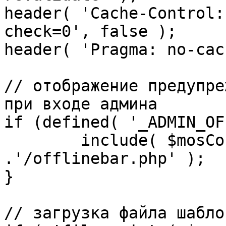
header( 'Cache-Control:
check=0', false );

header( 'Pragma: no-cac
// отображение предупре
при входе админа

if (defined( '_ADMIN_OF
	include( $mosConfig_absolute_path 
.'/offlinebar.php' );

}

// загрузка файла шаблон