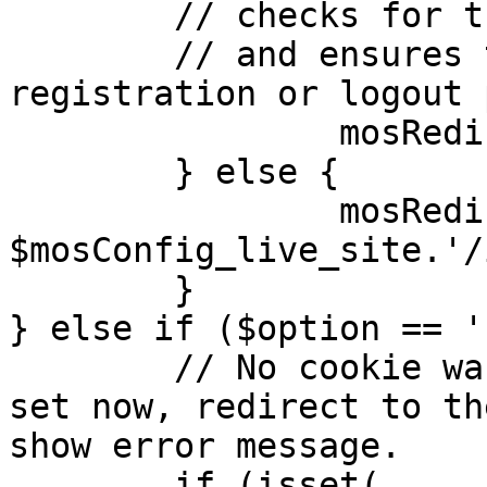
	// checks for the presence of a return url 

	// and ensures that this url is not the 
registration or logout 
		mosRedirect( $return );

	} else {

		mosRedirect( 
$mosConfig_live_site.'/
	}

} else if ($option == '
	// No cookie was set upon login. If it is 
set now, redirect to th
show error message.

	if (isset( 