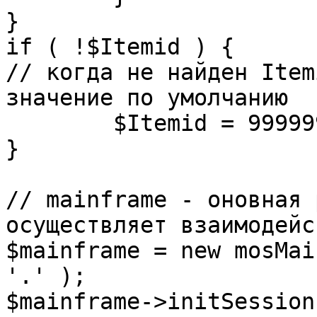
}

if ( !$Itemid ) {

// когда не найден Item
значение по умолчанию

	$Itemid = 99999999;

} 

// mainframe - оновная 
осуществляет взаимодейс
$mainframe = new mosMai
'.' );

$mainframe->initSession(