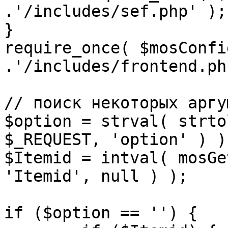
.'/includes/sef.php' );

}

require_once( $mosConfi
.'/includes/frontend.ph
// поиск некоторых аргу
$option = strval( strto
$_REQUEST, 'option' ) ) 
$Itemid = intval( mosGe
'Itemid', null ) );

if ($option == '') {
