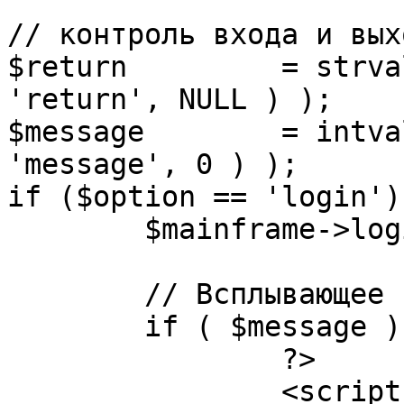
// контроль входа и вых
$return 	= strval( mosGetParam( $_REQUEST, 
'return', NULL ) );

$message 	= intval( mosGetParam( $_POST, 
'message', 0 ) );

if ($option == 'login') 
	$mainframe->login();

	// Всплывающее сообщение JS

	if ( $message ) {

		?>

		<script language="javascript" 