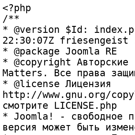
<?php

/**

* @version $Id: index.p
22:30:07Z friesengeist $
* @package Joomla RE

* @copyright Авторские 
Matters. Все права защи
* @license Лицензия 
http://www.gnu.org/copy
смотрите LICENSE.php

* Joomla! - свободное п
версия может быть измене