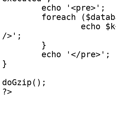
	echo '<pre>';

 	foreach ($database->_log as $k=>$sql) {

 		echo $k+1 . "\n" . $sql . '<hr 
/>';

	}

	echo '</pre>';

}

doGzip();

?>