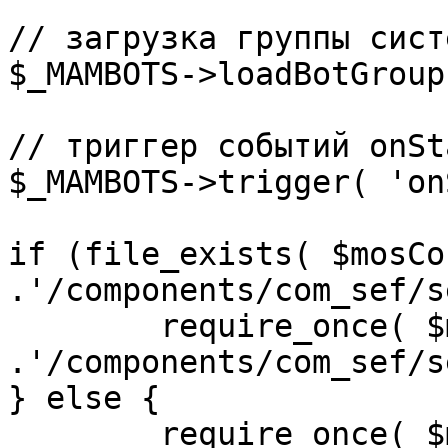
// загрузка группы сист
$_MAMBOTS->loadBotGroup
// триггер событий onSta
$_MAMBOTS->trigger( 'on
if (file_exists( $mosCo
.'/components/com_sef/s
	require_once( $mosConfig_absolute_path 
.'/components/com_sef/s
} else {

	require_once( $mosConfig_absolute_path 