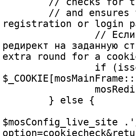
	// checks for the presence of a return url 

	// and ensures that this url is not the 
registration or login pa
		// Если sessioncookie существует, 
редирект на заданную ст
extra round for a cooki
		if (isset( 
$_COOKIE[mosMainFrame::
		mosRedirect( $return );

	} else {

			mosRedirect(
$mosConfig_live_site .'
option=cookiecheck&retu