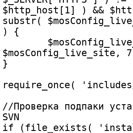
$http_host[1] ) && $htt
substr( $mosConfig_live
) {

	$mosConfig_live_site = 'https://'.substr( 
$mosConfig_live_site, 7 
}

require_once( 'includes
//Проверка подпаки уста
SVN

if (file_exists( 'insta