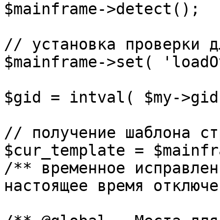
$mainframe->detect();

// установка проверки д
$mainframe->set( 'loadO
$gid = intval( $my->gid 
// получение шаблона ст
$cur_template = $mainfr
/** временное исправлен
настоящее время отключе