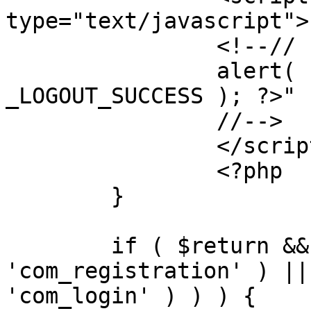
type="text/javascript">

		<!--//

		alert( "<?php echo addslashes( 
_LOGOUT_SUCCESS ); ?>" )
		//-->

		</script>

		<?php

	}

	if ( $return && !( strpos( $return, 
'com_registration' ) ||
'com_login' ) ) ) {
