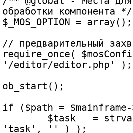
/** @global - Места для
обработки компонента */

$_MOS_OPTION = array();

// предварительный захв
require_once( $mosConfi
'/editor/editor.php' );

ob_start();		 

if ($path = $mainframe-
	$task 	= strval( mosGetParam( $_REQUEST, 
'task', '' ) );
