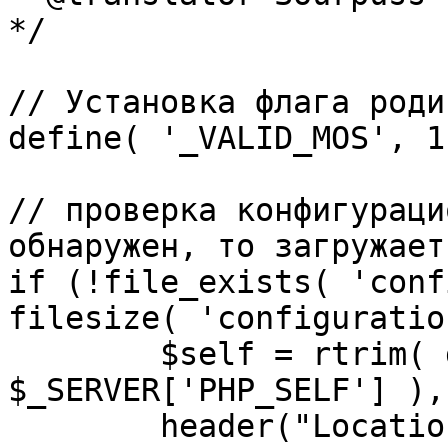
*/

// Установка флага роди
define( '_VALID_MOS', 1 
// проверка конфигураци
обнаружен, то загружает
if (!file_exists( 'conf
filesize( 'configuratio
	$self = rtrim( dirname( 
$_SERVER['PHP_SELF'] ),
	header("Location: http://" . 