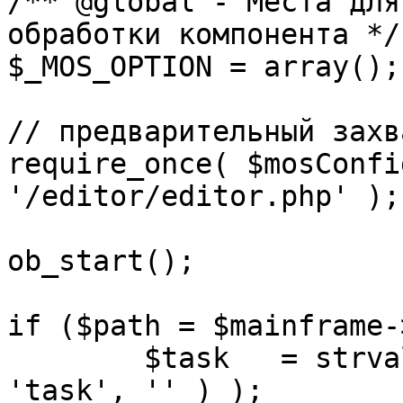
/** @global - Места для
обработки компонента */

$_MOS_OPTION = array();

// предварительный захв
require_once( $mosConfi
'/editor/editor.php' );

ob_start();		 

if ($path = $mainframe-
	$task 	= strval( mosGetParam( $_REQUEST, 
'task', '' ) );
