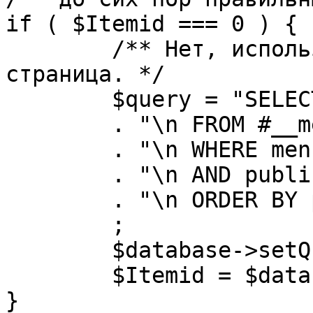
if ( $Itemid === 0 ) {

	/** Нет, используется именно главная 
страница. */

	$query = "SELECT id"

	. "\n FROM #__menu"

	. "\n WHERE menutype = 'mainmenu'"

	. "\n AND published = 1"

	. "\n ORDER BY parent, ordering"

	;

	$database->setQuery( $query, 0, 1 );

	$Itemid = $database->loadResult();

}
