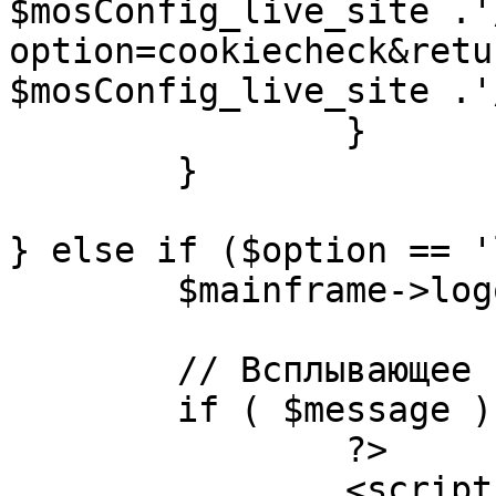
$mosConfig_live_site .'
option=cookiecheck&retu
$mosConfig_live_site .'
		}

	}

} else if ($option == '
	$mainframe->logout();

	// Всплывающее сообщение JS

	if ( $message ) {

		?>

		<script language="javascript" 