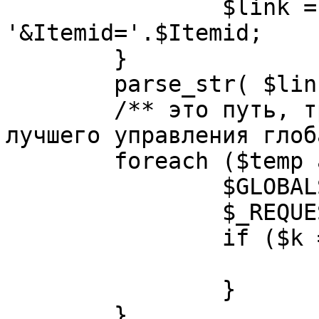
		$link = substr( $link, $pos+1 ). 
'&Itemid='.$Itemid;

	}

	parse_str( $link, $temp );

	/** это путь, требуется переделать для 
лучшего управления глоб
	foreach ($temp as $k=>$v) {

		$GLOBALS[$k] = $v;

		$_REQUEST[$k] = $v;

		if ($k == 'option') {

			$option = $v;
		}

	}
