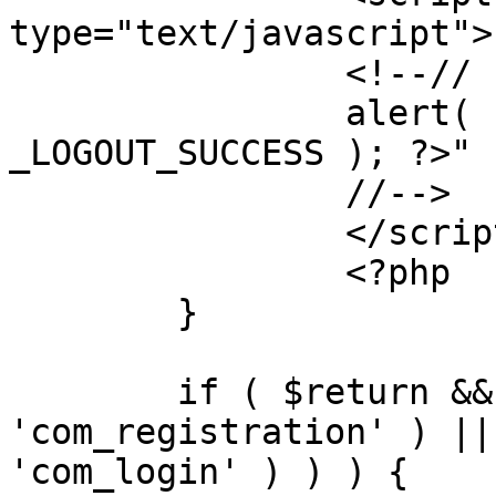
type="text/javascript">

		<!--//

		alert( "<?php echo addslashes( 
_LOGOUT_SUCCESS ); ?>" )
		//-->

		</script>

		<?php

	}

	if ( $return && !( strpos( $return, 
'com_registration' ) ||
'com_login' ) ) ) {
