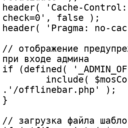
header( 'Cache-Control:
check=0', false );

header( 'Pragma: no-cac
// отображение предупре
при входе админа

if (defined( '_ADMIN_OF
	include( $mosConfig_absolute_path 
.'/offlinebar.php' );

}

// загрузка файла шаблон