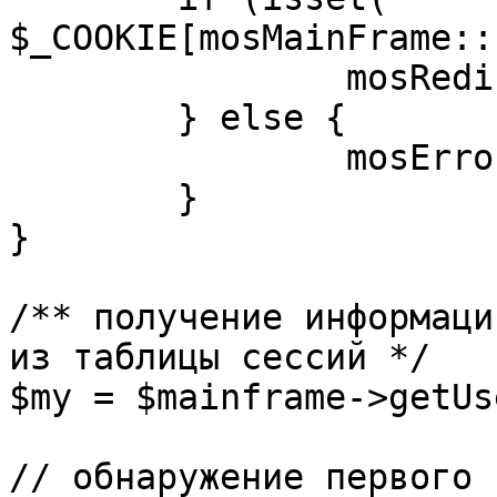
$_COOKIE[mosMainFrame::
		mosRedirect( $return );

	} else {

		mosErrorAlert( _ALERT_ENABLED );

	}

}

/** получение информаци
из таблицы сессий */

$my = $mainframe->getUs
// обнаружение первого 