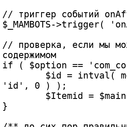
// триггер событий onAf
$_MAMBOTS->trigger( 'on
// проверка, если мы мо
содержимом

if ( $option == 'com_co
	$id = intval( mosGetParam( $_REQUEST, 
'id', 0 ) );

	$Itemid = $mainframe->getItemid( $id );

}

/** до сих пор правильн