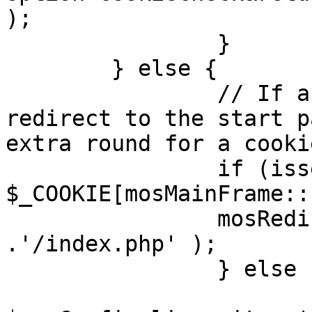
);

		}

	} else {

		// If a sessioncookie exists, 
redirect to the start p
extra round for a cooki
		if (isset( 
$_COOKIE[mosMainFrame::
		mosRedirect( $mosConfig_live_site 
.'/index.php' );

		} else {

			mosRedirect(