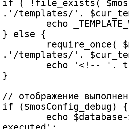
if ( !file_exists( $mos
.'/templates/'. $cur_te
	echo _TEMPLATE_WARN . $cur_template;

} else {

	require_once( $mosConfig_absolute_path 
.'/templates/'. $cur_te
	echo '<!-- '. time() .' -->';

}

// отображение выполнен
if ($mosConfig_debug) {

	echo $database->_ticker . ' queries 
executed';
