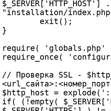
$_SERVER['HTTP_HOST'] .
"installation/index.php"
	exit();

}

require( 'globals.php' )
require_once( 'configur
// Проверка SSL - $http
<url_сайта>:<номер_порт
$http_host = explode(':
if( (!empty( $_SERVER['
$_SERVER['HTTPS'] ) != 