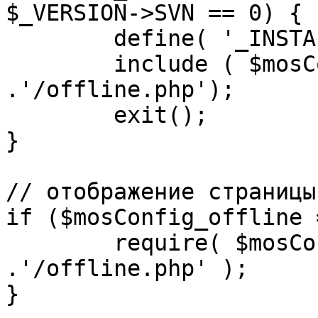
$_VERSION->SVN == 0) {

	define( '_INSTALL_CHECK', 1 );

	include ( $mosConfig_absolute_path 
.'/offline.php');

	exit();

}

// отображение страницы
if ($mosConfig_offline 
	require( $mosConfig_absolute_path 
.'/offline.php' );

}
