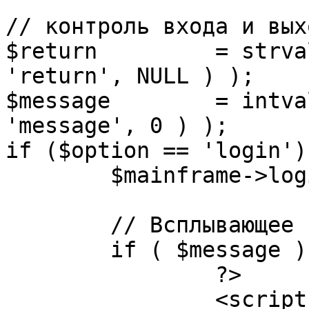
// контроль входа и вых
$return 	= strval( mosGetParam( $_REQUEST, 
'return', NULL ) );

$message 	= intval( mosGetParam( $_POST, 
'message', 0 ) );

if ($option == 'login') 
	$mainframe->login();

	// Всплывающее сообщение JS

	if ( $message ) {

		?>

		<script language="javascript" 