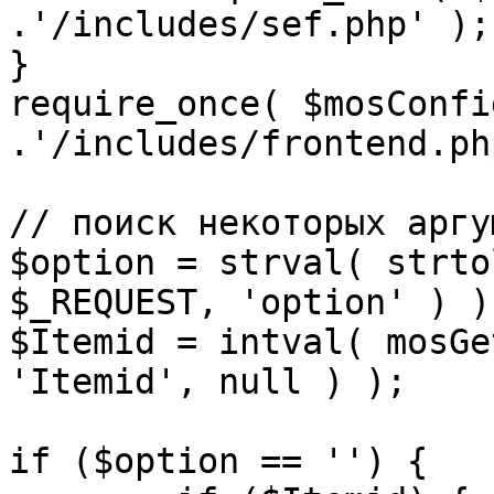
.'/includes/sef.php' );

}

require_once( $mosConfi
.'/includes/frontend.ph
// поиск некоторых аргу
$option = strval( strto
$_REQUEST, 'option' ) ) 
$Itemid = intval( mosGe
'Itemid', null ) );

if ($option == '') {
