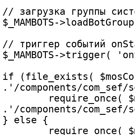
// загрузка группы сист
$_MAMBOTS->loadBotGroup
// триггер событий onSta
$_MAMBOTS->trigger( 'on
if (file_exists( $mosCo
.'/components/com_sef/s
	require_once( $mosConfig_absolute_path 
.'/components/com_sef/s
} else {

	require_once( $mosConfig_absolute_path 