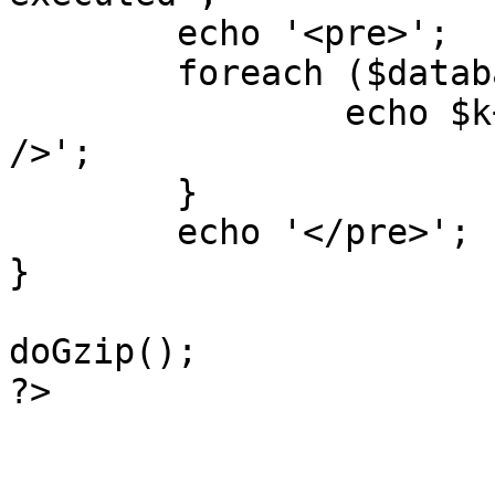
	echo '<pre>';

 	foreach ($database->_log as $k=>$sql) {

 		echo $k+1 . "\n" . $sql . '<hr 
/>';

	}

	echo '</pre>';

}

doGzip();

?>