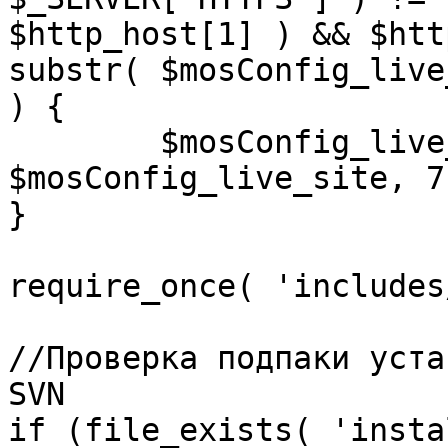
$http_host[1] ) && $htt
substr( $mosConfig_live
) {

	$mosConfig_live_site = 'https://'.substr( 
$mosConfig_live_site, 7 
}

require_once( 'includes
//Проверка подпаки уста
SVN

if (file_exists( 'insta