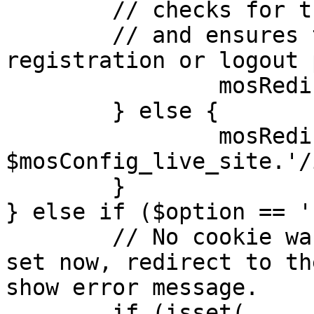
	// checks for the presence of a return url 

	// and ensures that this url is not the 
registration or logout 
		mosRedirect( $return );

	} else {

		mosRedirect( 
$mosConfig_live_site.'/
	}

} else if ($option == '
	// No cookie was set upon login. If it is 
set now, redirect to th
show error message.

	if (isset( 