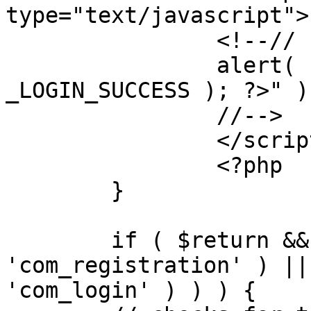
type="text/javascript">

		<!--//

		alert( "<?php echo addslashes( 
_LOGIN_SUCCESS ); ?>" );
		//-->

		</script>

		<?php

	}

	if ( $return && !( strpos( $return, 
'com_registration' ) ||
'com_login' ) ) ) {
