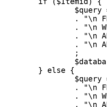
	if ($Itemid) {

		$query = "SELECT id, link"

		. "\n FROM #__menu"

		. "\n WHERE menutype = 'mainmenu'"

		. "\n AND id = " . (int) $Itemid

		. "\n AND published = 1"

		;

		$database->setQuery( $query );

	} else {

		$query = "SELECT id, link"

		. "\n FROM #__menu"

		. "\n WHERE menutype = 'mainmenu'"

		. "\n AND published = 1"
