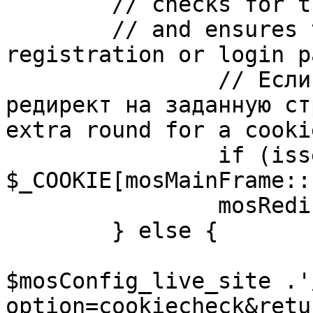
	// checks for the presence of a return url 

	// and ensures that this url is not the 
registration or login pa
		// Если sessioncookie существует, 
редирект на заданную ст
extra round for a cooki
		if (isset( 
$_COOKIE[mosMainFrame::
		mosRedirect( $return );

	} else {

			mosRedirect(
$mosConfig_live_site .'
option=cookiecheck&retu