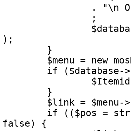
		. "\n ORDER BY parent, ordering"

		;

		$database->setQuery( $query, 0, 1 
);

	}

	$menu = new mosMenu( $database );

	if ($database->loadObject( $menu )) {

		$Itemid = $menu->id;

	}

	$link = $menu->link;

	if (($pos = strpos( $link, '?' )) !== 
false) {
