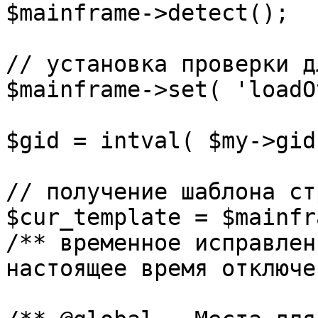
$mainframe->detect();

// установка проверки д
$mainframe->set( 'loadO
$gid = intval( $my->gid 
// получение шаблона ст
$cur_template = $mainfr
/** временное исправлен
настоящее время отключе