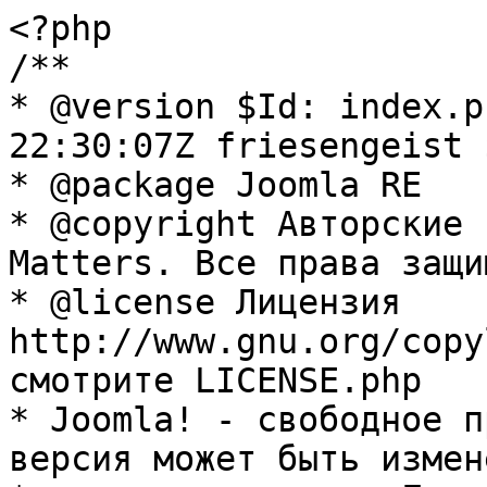
<?php

/**

* @version $Id: index.p
22:30:07Z friesengeist $
* @package Joomla RE

* @copyright Авторские 
Matters. Все права защи
* @license Лицензия 
http://www.gnu.org/copy
смотрите LICENSE.php

* Joomla! - свободное п
версия может быть измене