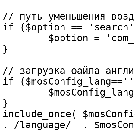
// путь уменьшения возд
if ($option == 'search')
	$option = 'com_search';

}

// загрузка файла англи
if ($mosConfig_lang=='')
	$mosConfig_lang = 'english';

}

include_once( $mosConfi
.'/language/' . $mosCon