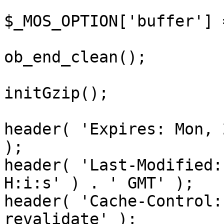
$_MOS_OPTION['buffer'] 
ob_end_clean();

initGzip();

header( 'Expires: Mon, 
);

header( 'Last-Modified:
H:i:s' ) . ' GMT' );

header( 'Cache-Control:
revalidate' );
