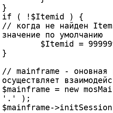
}

if ( !$Itemid ) {

// когда не найден Item
значение по умолчанию

	$Itemid = 99999999;

} 

// mainframe - оновная 
осуществляет взаимодейс
$mainframe = new mosMai
'.' );

$mainframe->initSession(