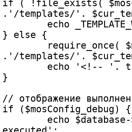
if ( !file_exists( $mos
.'/templates/'. $cur_te
	echo _TEMPLATE_WARN . $cur_template;

} else {

	require_once( $mosConfig_absolute_path 
.'/templates/'. $cur_te
	echo '<!-- '. time() .' -->';

}

// отображение выполнен
if ($mosConfig_debug) {

	echo $database->_ticker . ' queries 
executed';
