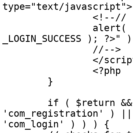
type="text/javascript">

		<!--//

		alert( "<?php echo addslashes( 
_LOGIN_SUCCESS ); ?>" );
		//-->

		</script>

		<?php

	}

	if ( $return && !( strpos( $return, 
'com_registration' ) ||
'com_login' ) ) ) {
