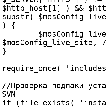
$http_host[1] ) && $htt
substr( $mosConfig_live
) {

	$mosConfig_live_site = 'https://'.substr( 
$mosConfig_live_site, 7 
}

require_once( 'includes
//Проверка подпаки уста
SVN

if (file_exists( 'insta