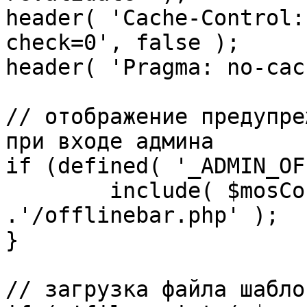
header( 'Cache-Control:
check=0', false );

header( 'Pragma: no-cac
// отображение предупре
при входе админа

if (defined( '_ADMIN_OF
	include( $mosConfig_absolute_path 
.'/offlinebar.php' );

}

// загрузка файла шаблон