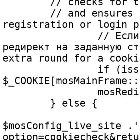
	// checks for the presence of a return url 

	// and ensures that this url is not the 
registration or login pa
		// Если sessioncookie существует, 
редирект на заданную ст
extra round for a cooki
		if (isset( 
$_COOKIE[mosMainFrame::
		mosRedirect( $return );

	} else {

			mosRedirect(
$mosConfig_live_site .'
option=cookiecheck&retu