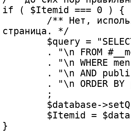
if ( $Itemid === 0 ) {

	/** Нет, используется именно главная 
страница. */

	$query = "SELECT id"

	. "\n FROM #__menu"

	. "\n WHERE menutype = 'mainmenu'"

	. "\n AND published = 1"

	. "\n ORDER BY parent, ordering"

	;

	$database->setQuery( $query, 0, 1 );

	$Itemid = $database->loadResult();

}
