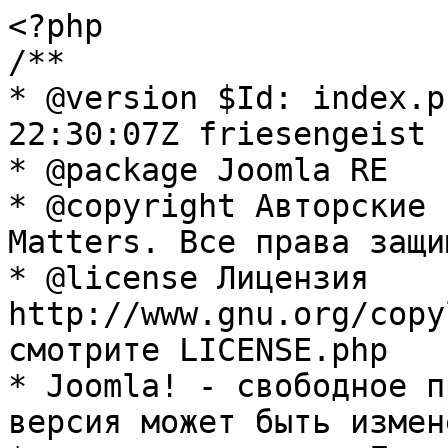
<?php

/**

* @version $Id: index.p
22:30:07Z friesengeist $
* @package Joomla RE

* @copyright Авторские 
Matters. Все права защи
* @license Лицензия 
http://www.gnu.org/copy
смотрите LICENSE.php

* Joomla! - свободное п
версия может быть измене