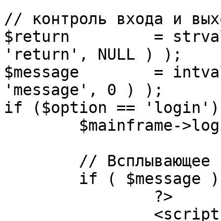
// контроль входа и вых
$return 	= strval( mosGetParam( $_REQUEST, 
'return', NULL ) );

$message 	= intval( mosGetParam( $_POST, 
'message', 0 ) );

if ($option == 'login') 
	$mainframe->login();

	// Всплывающее сообщение JS

	if ( $message ) {

		?>

		<script language="javascript" 