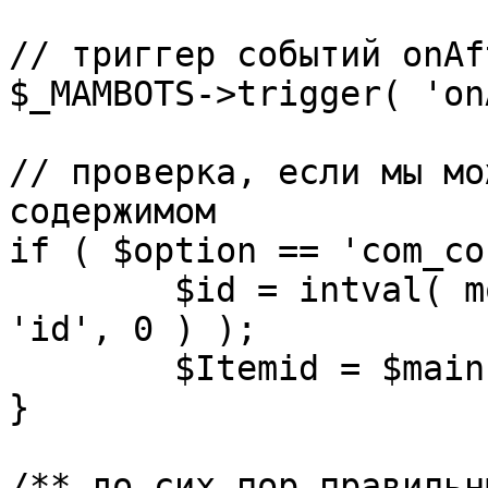
// триггер событий onAf
$_MAMBOTS->trigger( 'on
// проверка, если мы мо
содержимом

if ( $option == 'com_co
	$id = intval( mosGetParam( $_REQUEST, 
'id', 0 ) );

	$Itemid = $mainframe->getItemid( $id );

}

/** до сих пор правильн