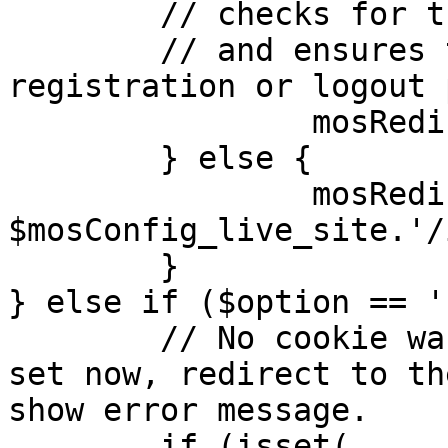
	// checks for the presence of a return url 

	// and ensures that this url is not the 
registration or logout 
		mosRedirect( $return );

	} else {

		mosRedirect( 
$mosConfig_live_site.'/
	}

} else if ($option == '
	// No cookie was set upon login. If it is 
set now, redirect to th
show error message.

	if (isset( 