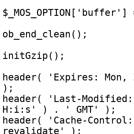
$_MOS_OPTION['buffer'] 
ob_end_clean();

initGzip();

header( 'Expires: Mon, 
);

header( 'Last-Modified:
H:i:s' ) . ' GMT' );

header( 'Cache-Control:
revalidate' );
