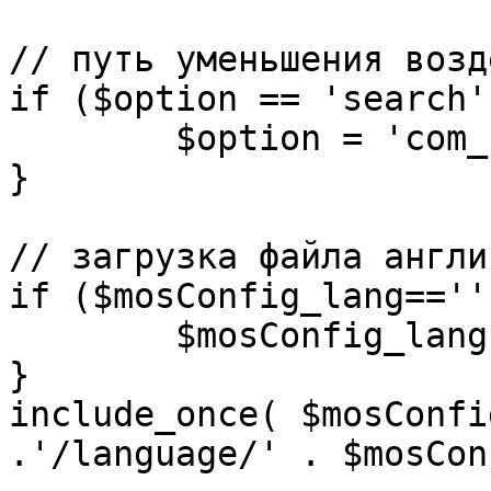
// путь уменьшения возд
if ($option == 'search')
	$option = 'com_search';

}

// загрузка файла англи
if ($mosConfig_lang=='')
	$mosConfig_lang = 'english';

}

include_once( $mosConfi
.'/language/' . $mosCon