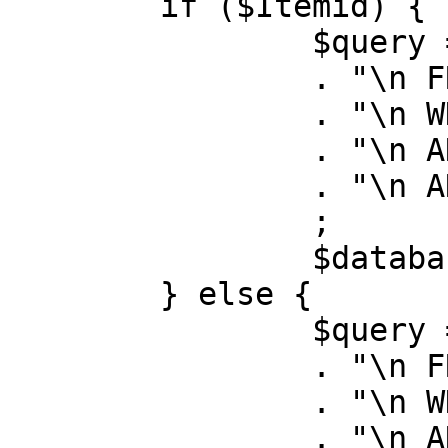
	if ($Itemid) {

		$query = "SELECT id, link"

		. "\n FROM #__menu"

		. "\n WHERE menutype = 'mainmenu'"

		. "\n AND id = " . (int) $Itemid

		. "\n AND published = 1"

		;

		$database->setQuery( $query );

	} else {

		$query = "SELECT id, link"

		. "\n FROM #__menu"

		. "\n WHERE menutype = 'mainmenu'"

		. "\n AND published = 1"
