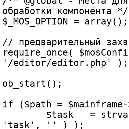
/** @global - Места для
обработки компонента */

$_MOS_OPTION = array();

// предварительный захв
require_once( $mosConfi
'/editor/editor.php' );

ob_start();		 

if ($path = $mainframe-
	$task 	= strval( mosGetParam( $_REQUEST, 
'task', '' ) );
