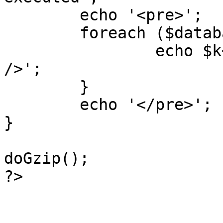
	echo '<pre>';

 	foreach ($database->_log as $k=>$sql) {

 		echo $k+1 . "\n" . $sql . '<hr 
/>';

	}

	echo '</pre>';

}

doGzip();

?>