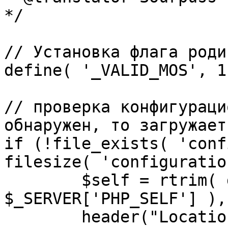
*/

// Установка флага роди
define( '_VALID_MOS', 1 
// проверка конфигураци
обнаружен, то загружает
if (!file_exists( 'conf
filesize( 'configuratio
	$self = rtrim( dirname( 
$_SERVER['PHP_SELF'] ),
	header("Location: http://" . 