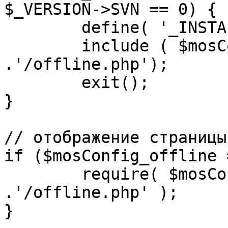
$_VERSION->SVN == 0) {

	define( '_INSTALL_CHECK', 1 );

	include ( $mosConfig_absolute_path 
.'/offline.php');

	exit();

}

// отображение страницы
if ($mosConfig_offline 
	require( $mosConfig_absolute_path 
.'/offline.php' );

}
