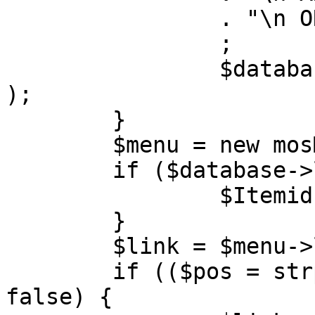
		. "\n ORDER BY parent, ordering"

		;

		$database->setQuery( $query, 0, 1 
);

	}

	$menu = new mosMenu( $database );

	if ($database->loadObject( $menu )) {

		$Itemid = $menu->id;

	}

	$link = $menu->link;

	if (($pos = strpos( $link, '?' )) !== 
false) {
