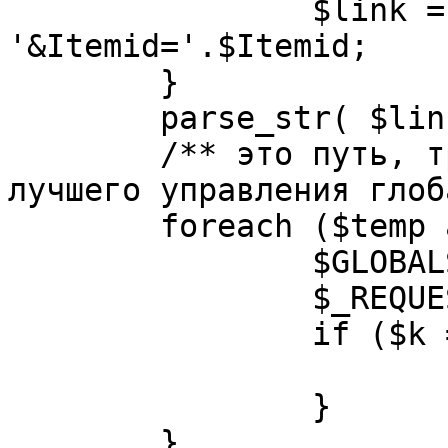
		$link = substr( $link, $pos+1 ). 
'&Itemid='.$Itemid;

	}

	parse_str( $link, $temp );

	/** это путь, требуется переделать для 
лучшего управления глоб
	foreach ($temp as $k=>$v) {

		$GLOBALS[$k] = $v;

		$_REQUEST[$k] = $v;

		if ($k == 'option') {

			$option = $v;
		}

	}
