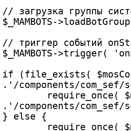
// загрузка группы сист
$_MAMBOTS->loadBotGroup
// триггер событий onSta
$_MAMBOTS->trigger( 'on
if (file_exists( $mosCo
.'/components/com_sef/s
	require_once( $mosConfig_absolute_path 
.'/components/com_sef/s
} else {

	require_once( $mosConfig_absolute_path 