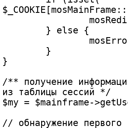
$_COOKIE[mosMainFrame::
		mosRedirect( $return );

	} else {

		mosErrorAlert( _ALERT_ENABLED );

	}

}

/** получение информаци
из таблицы сессий */

$my = $mainframe->getUs
// обнаружение первого 