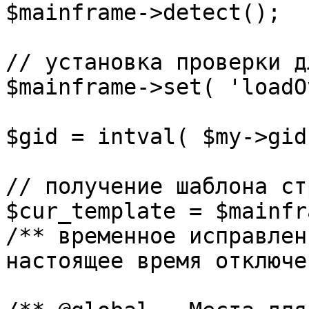
$mainframe->detect();

// установка проверки д
$mainframe->set( 'loadO
$gid = intval( $my->gid 
// получение шаблона ст
$cur_template = $mainfr
/** временное исправлен
настоящее время отключе