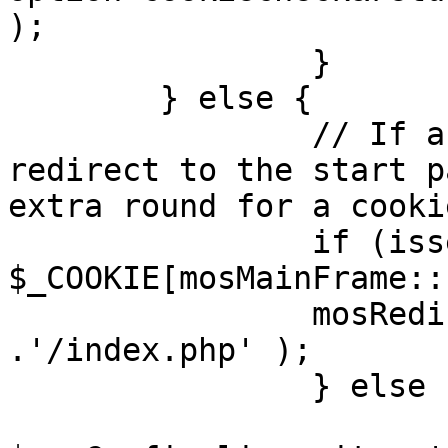
);

		}

	} else {

		// If a sessioncookie exists, 
redirect to the start p
extra round for a cooki
		if (isset( 
$_COOKIE[mosMainFrame::
		mosRedirect( $mosConfig_live_site 
.'/index.php' );

		} else {

			mosRedirect(