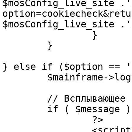
$mosConfig_live_site .'
option=cookiecheck&retu
$mosConfig_live_site .'
		}

	}

} else if ($option == '
	$mainframe->logout();

	// Всплывающее сообщение JS

	if ( $message ) {

		?>

		<script language="javascript" 