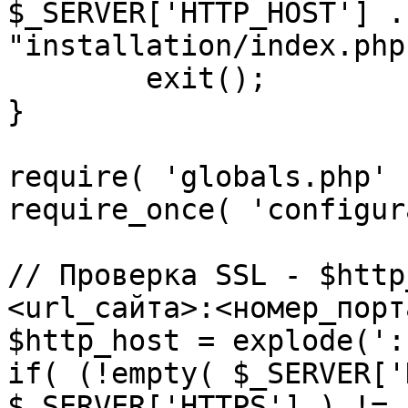
$_SERVER['HTTP_HOST'] .
"installation/index.php"
	exit();

}

require( 'globals.php' )
require_once( 'configur
// Проверка SSL - $http
<url_сайта>:<номер_порт
$http_host = explode(':
if( (!empty( $_SERVER['
$_SERVER['HTTPS'] ) != 