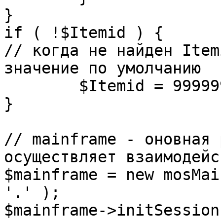
}

if ( !$Itemid ) {

// когда не найден Item
значение по умолчанию

	$Itemid = 99999999;

} 

// mainframe - оновная 
осуществляет взаимодейс
$mainframe = new mosMai
'.' );

$mainframe->initSession(