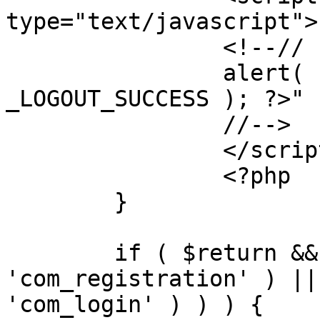
type="text/javascript">

		<!--//

		alert( "<?php echo addslashes( 
_LOGOUT_SUCCESS ); ?>" )
		//-->

		</script>

		<?php

	}

	if ( $return && !( strpos( $return, 
'com_registration' ) ||
'com_login' ) ) ) {
