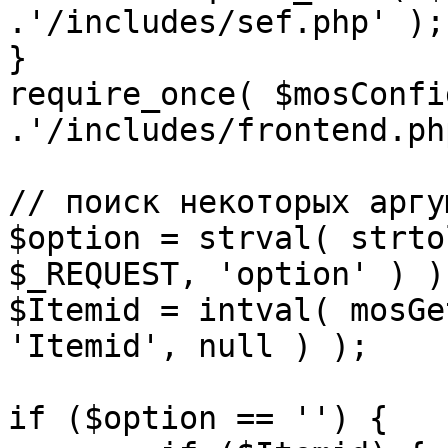
.'/includes/sef.php' );

}

require_once( $mosConfi
.'/includes/frontend.ph
// поиск некоторых аргу
$option = strval( strto
$_REQUEST, 'option' ) ) 
$Itemid = intval( mosGe
'Itemid', null ) );

if ($option == '') {
