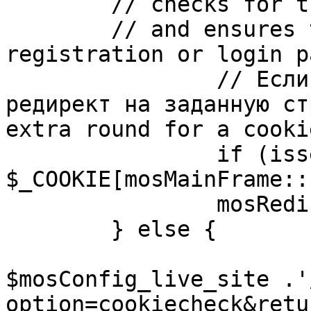
	// checks for the presence of a return url 

	// and ensures that this url is not the 
registration or login pa
		// Если sessioncookie существует, 
редирект на заданную ст
extra round for a cooki
		if (isset( 
$_COOKIE[mosMainFrame::
		mosRedirect( $return );

	} else {

			mosRedirect(
$mosConfig_live_site .'
option=cookiecheck&retu