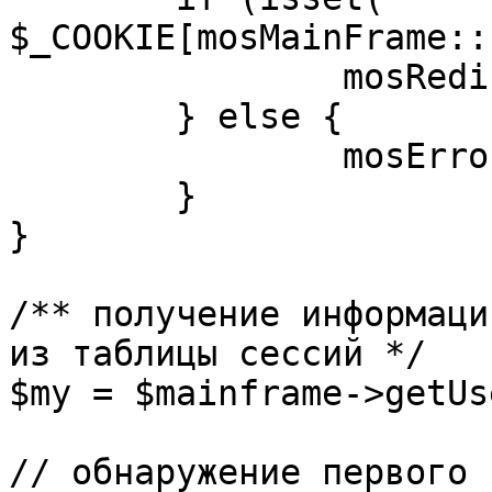
$_COOKIE[mosMainFrame::
		mosRedirect( $return );

	} else {

		mosErrorAlert( _ALERT_ENABLED );

	}

}

/** получение информаци
из таблицы сессий */

$my = $mainframe->getUs
// обнаружение первого 