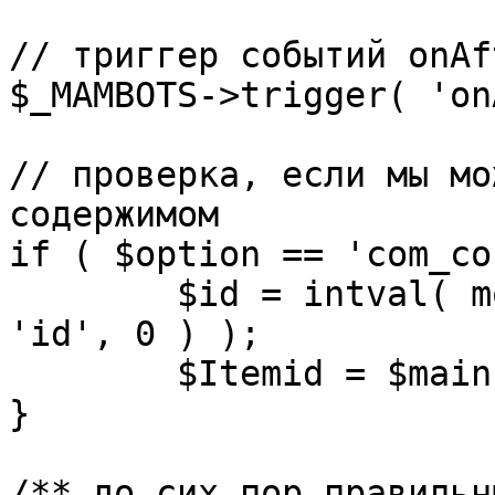
// триггер событий onAf
$_MAMBOTS->trigger( 'on
// проверка, если мы мо
содержимом

if ( $option == 'com_co
	$id = intval( mosGetParam( $_REQUEST, 
'id', 0 ) );

	$Itemid = $mainframe->getItemid( $id );

}

/** до сих пор правильн