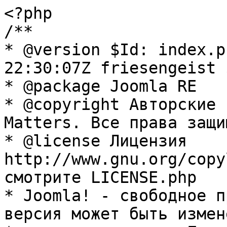
<?php

/**

* @version $Id: index.p
22:30:07Z friesengeist $
* @package Joomla RE

* @copyright Авторские 
Matters. Все права защи
* @license Лицензия 
http://www.gnu.org/copy
смотрите LICENSE.php

* Joomla! - свободное п
версия может быть измене