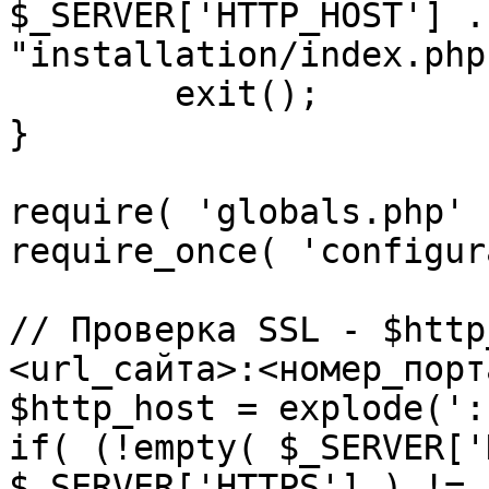
$_SERVER['HTTP_HOST'] .
"installation/index.php"
	exit();

}

require( 'globals.php' )
require_once( 'configur
// Проверка SSL - $http
<url_сайта>:<номер_порт
$http_host = explode(':
if( (!empty( $_SERVER['
$_SERVER['HTTPS'] ) != 