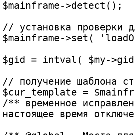
$mainframe->detect();

// установка проверки д
$mainframe->set( 'loadO
$gid = intval( $my->gid 
// получение шаблона ст
$cur_template = $mainfr
/** временное исправлен
настоящее время отключе