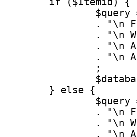
	if ($Itemid) {

		$query = "SELECT id, link"

		. "\n FROM #__menu"

		. "\n WHERE menutype = 'mainmenu'"

		. "\n AND id = " . (int) $Itemid

		. "\n AND published = 1"

		;

		$database->setQuery( $query );

	} else {

		$query = "SELECT id, link"

		. "\n FROM #__menu"

		. "\n WHERE menutype = 'mainmenu'"

		. "\n AND published = 1"
