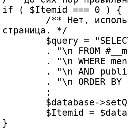
if ( $Itemid === 0 ) {

	/** Нет, используется именно главная 
страница. */

	$query = "SELECT id"

	. "\n FROM #__menu"

	. "\n WHERE menutype = 'mainmenu'"

	. "\n AND published = 1"

	. "\n ORDER BY parent, ordering"

	;

	$database->setQuery( $query, 0, 1 );

	$Itemid = $database->loadResult();

}
