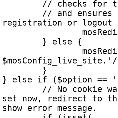
	// checks for the presence of a return url 

	// and ensures that this url is not the 
registration or logout 
		mosRedirect( $return );

	} else {

		mosRedirect( 
$mosConfig_live_site.'/
	}

} else if ($option == '
	// No cookie was set upon login. If it is 
set now, redirect to th
show error message.

	if (isset( 