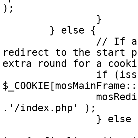
);

		}

	} else {

		// If a sessioncookie exists, 
redirect to the start p
extra round for a cooki
		if (isset( 
$_COOKIE[mosMainFrame::
		mosRedirect( $mosConfig_live_site 
.'/index.php' );

		} else {

			mosRedirect(