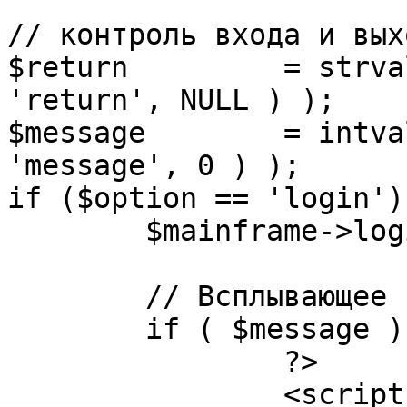
// контроль входа и вых
$return 	= strval( mosGetParam( $_REQUEST, 
'return', NULL ) );

$message 	= intval( mosGetParam( $_POST, 
'message', 0 ) );

if ($option == 'login') 
	$mainframe->login();

	// Всплывающее сообщение JS

	if ( $message ) {

		?>

		<script language="javascript" 