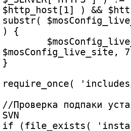
$http_host[1] ) && $htt
substr( $mosConfig_live
) {

	$mosConfig_live_site = 'https://'.substr( 
$mosConfig_live_site, 7 
}

require_once( 'includes
//Проверка подпаки уста
SVN

if (file_exists( 'insta