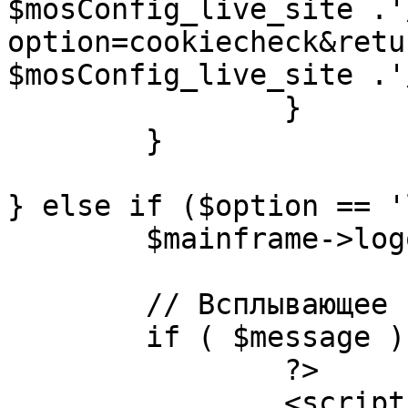
$mosConfig_live_site .'
option=cookiecheck&retu
$mosConfig_live_site .'
		}

	}

} else if ($option == '
	$mainframe->logout();

	// Всплывающее сообщение JS

	if ( $message ) {

		?>

		<script language="javascript" 