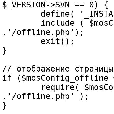
$_VERSION->SVN == 0) {

	define( '_INSTALL_CHECK', 1 );

	include ( $mosConfig_absolute_path 
.'/offline.php');

	exit();

}

// отображение страницы
if ($mosConfig_offline 
	require( $mosConfig_absolute_path 
.'/offline.php' );

}
