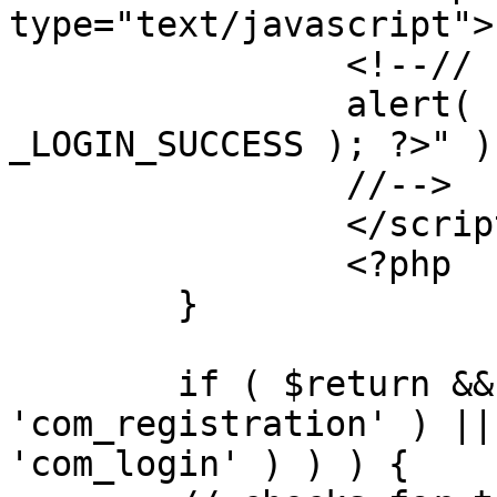
type="text/javascript">

		<!--//

		alert( "<?php echo addslashes( 
_LOGIN_SUCCESS ); ?>" );
		//-->

		</script>

		<?php

	}

	if ( $return && !( strpos( $return, 
'com_registration' ) ||
'com_login' ) ) ) {
