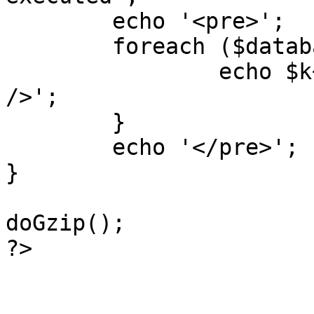
	echo '<pre>';

 	foreach ($database->_log as $k=>$sql) {

 		echo $k+1 . "\n" . $sql . '<hr 
/>';

	}

	echo '</pre>';

}

doGzip();

?>