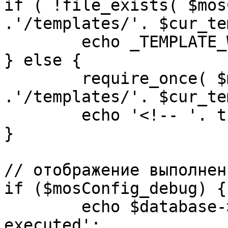
if ( !file_exists( $mos
.'/templates/'. $cur_te
	echo _TEMPLATE_WARN . $cur_template;

} else {

	require_once( $mosConfig_absolute_path 
.'/templates/'. $cur_te
	echo '<!-- '. time() .' -->';

}

// отображение выполнен
if ($mosConfig_debug) {

	echo $database->_ticker . ' queries 
executed';
