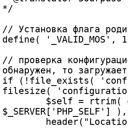
*/

// Установка флага роди
define( '_VALID_MOS', 1 
// проверка конфигураци
обнаружен, то загружает
if (!file_exists( 'conf
filesize( 'configuratio
	$self = rtrim( dirname( 
$_SERVER['PHP_SELF'] ),
	header("Location: http://" . 