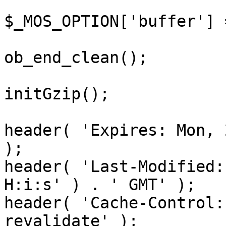
$_MOS_OPTION['buffer'] 
ob_end_clean();

initGzip();

header( 'Expires: Mon, 
);

header( 'Last-Modified:
H:i:s' ) . ' GMT' );

header( 'Cache-Control:
revalidate' );
