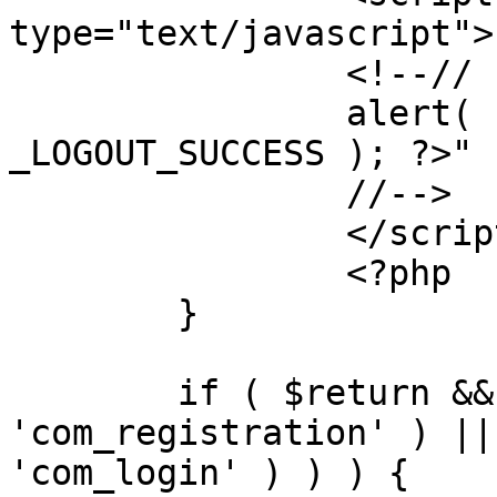
type="text/javascript">

		<!--//

		alert( "<?php echo addslashes( 
_LOGOUT_SUCCESS ); ?>" )
		//-->

		</script>

		<?php

	}

	if ( $return && !( strpos( $return, 
'com_registration' ) ||
'com_login' ) ) ) {
