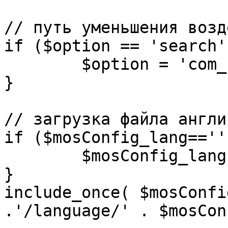
// путь уменьшения возд
if ($option == 'search')
	$option = 'com_search';

}

// загрузка файла англи
if ($mosConfig_lang=='')
	$mosConfig_lang = 'english';

}

include_once( $mosConfi
.'/language/' . $mosCon