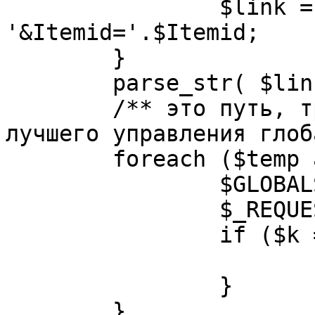
		$link = substr( $link, $pos+1 ). 
'&Itemid='.$Itemid;

	}

	parse_str( $link, $temp );

	/** это путь, требуется переделать для 
лучшего управления глоб
	foreach ($temp as $k=>$v) {

		$GLOBALS[$k] = $v;

		$_REQUEST[$k] = $v;

		if ($k == 'option') {

			$option = $v;
		}

	}
