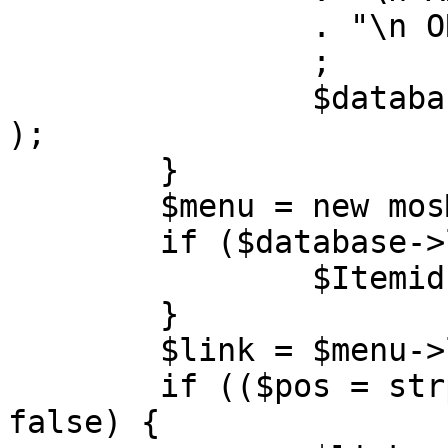
		. "\n ORDER BY parent, ordering"

		;

		$database->setQuery( $query, 0, 1 
);

	}

	$menu = new mosMenu( $database );

	if ($database->loadObject( $menu )) {

		$Itemid = $menu->id;

	}

	$link = $menu->link;

	if (($pos = strpos( $link, '?' )) !== 
false) {
