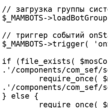
// загрузка группы сист
$_MAMBOTS->loadBotGroup
// триггер событий onSta
$_MAMBOTS->trigger( 'on
if (file_exists( $mosCo
.'/components/com_sef/s
	require_once( $mosConfig_absolute_path 
.'/components/com_sef/s
} else {

	require_once( $mosConfig_absolute_path 