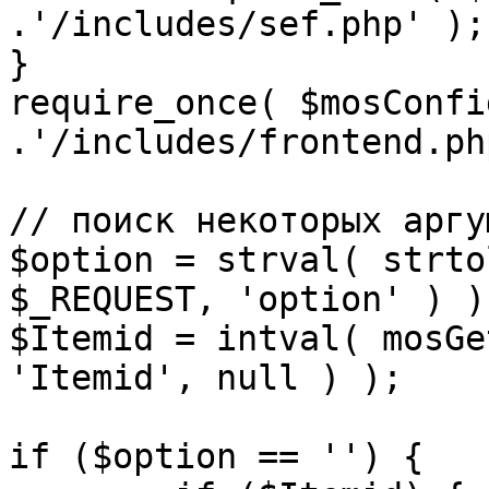
.'/includes/sef.php' );

}

require_once( $mosConfi
.'/includes/frontend.ph
// поиск некоторых аргу
$option = strval( strto
$_REQUEST, 'option' ) ) 
$Itemid = intval( mosGe
'Itemid', null ) );

if ($option == '') {
