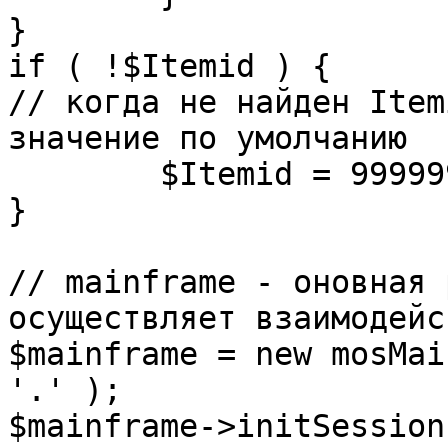
}

if ( !$Itemid ) {

// когда не найден Item
значение по умолчанию

	$Itemid = 99999999;

} 

// mainframe - оновная 
осуществляет взаимодейс
$mainframe = new mosMai
'.' );

$mainframe->initSession(