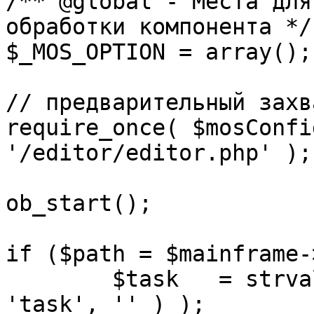
/** @global - Места для
обработки компонента */

$_MOS_OPTION = array();

// предварительный захв
require_once( $mosConfi
'/editor/editor.php' );

ob_start();		 

if ($path = $mainframe-
	$task 	= strval( mosGetParam( $_REQUEST, 
'task', '' ) );
