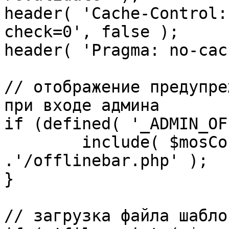
header( 'Cache-Control:
check=0', false );

header( 'Pragma: no-cac
// отображение предупре
при входе админа

if (defined( '_ADMIN_OF
	include( $mosConfig_absolute_path 
.'/offlinebar.php' );

}

// загрузка файла шаблон