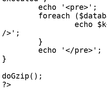
	echo '<pre>';

 	foreach ($database->_log as $k=>$sql) {

 		echo $k+1 . "\n" . $sql . '<hr 
/>';

	}

	echo '</pre>';

}

doGzip();

?>