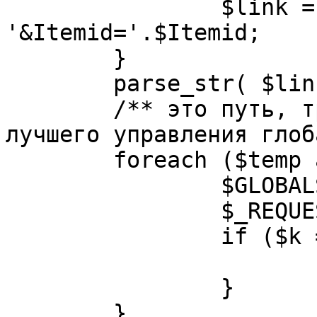
		$link = substr( $link, $pos+1 ). 
'&Itemid='.$Itemid;

	}

	parse_str( $link, $temp );

	/** это путь, требуется переделать для 
лучшего управления глоб
	foreach ($temp as $k=>$v) {

		$GLOBALS[$k] = $v;

		$_REQUEST[$k] = $v;

		if ($k == 'option') {

			$option = $v;
		}

	}
