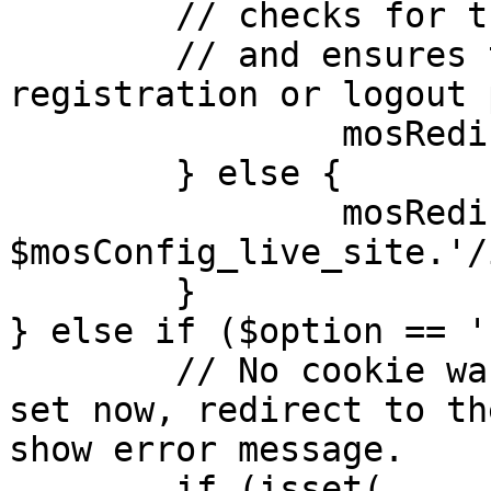
	// checks for the presence of a return url 

	// and ensures that this url is not the 
registration or logout 
		mosRedirect( $return );

	} else {

		mosRedirect( 
$mosConfig_live_site.'/
	}

} else if ($option == '
	// No cookie was set upon login. If it is 
set now, redirect to th
show error message.

	if (isset( 