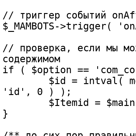
// триггер событий onAf
$_MAMBOTS->trigger( 'on
// проверка, если мы мо
содержимом

if ( $option == 'com_co
	$id = intval( mosGetParam( $_REQUEST, 
'id', 0 ) );

	$Itemid = $mainframe->getItemid( $id );

}

/** до сих пор правильн