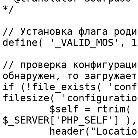
*/

// Установка флага роди
define( '_VALID_MOS', 1 
// проверка конфигураци
обнаружен, то загружает
if (!file_exists( 'conf
filesize( 'configuratio
	$self = rtrim( dirname( 
$_SERVER['PHP_SELF'] ),
	header("Location: http://" . 