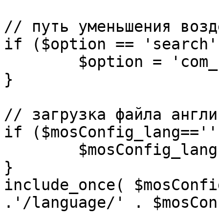
// путь уменьшения возд
if ($option == 'search')
	$option = 'com_search';

}

// загрузка файла англи
if ($mosConfig_lang=='')
	$mosConfig_lang = 'english';

}

include_once( $mosConfi
.'/language/' . $mosCon