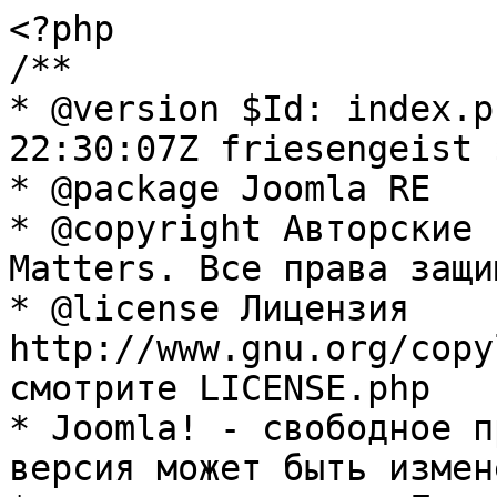
<?php

/**

* @version $Id: index.p
22:30:07Z friesengeist $
* @package Joomla RE

* @copyright Авторские 
Matters. Все права защи
* @license Лицензия 
http://www.gnu.org/copy
смотрите LICENSE.php

* Joomla! - свободное п
версия может быть измене