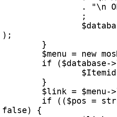
		. "\n ORDER BY parent, ordering"

		;

		$database->setQuery( $query, 0, 1 
);

	}

	$menu = new mosMenu( $database );

	if ($database->loadObject( $menu )) {

		$Itemid = $menu->id;

	}

	$link = $menu->link;

	if (($pos = strpos( $link, '?' )) !== 
false) {
