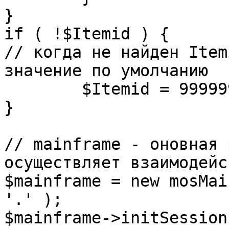
}

if ( !$Itemid ) {

// когда не найден Item
значение по умолчанию

	$Itemid = 99999999;

} 

// mainframe - оновная 
осуществляет взаимодейс
$mainframe = new mosMai
'.' );

$mainframe->initSession(