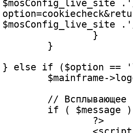
$mosConfig_live_site .'
option=cookiecheck&retu
$mosConfig_live_site .'
		}

	}

} else if ($option == '
	$mainframe->logout();

	// Всплывающее сообщение JS

	if ( $message ) {

		?>

		<script language="javascript" 