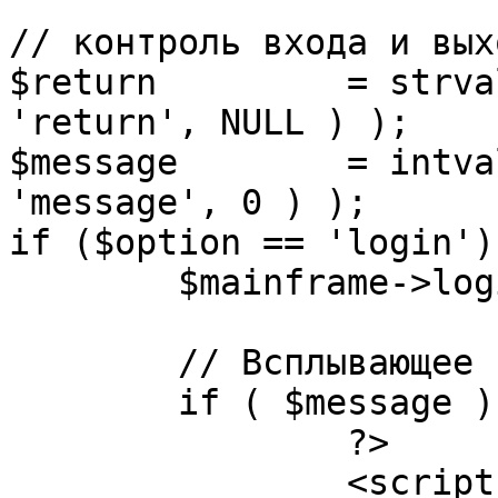
// контроль входа и вых
$return 	= strval( mosGetParam( $_REQUEST, 
'return', NULL ) );

$message 	= intval( mosGetParam( $_POST, 
'message', 0 ) );

if ($option == 'login') 
	$mainframe->login();

	// Всплывающее сообщение JS

	if ( $message ) {

		?>

		<script language="javascript" 