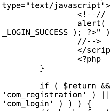
type="text/javascript">

		<!--//

		alert( "<?php echo addslashes( 
_LOGIN_SUCCESS ); ?>" );
		//-->

		</script>

		<?php

	}

	if ( $return && !( strpos( $return, 
'com_registration' ) ||
'com_login' ) ) ) {
