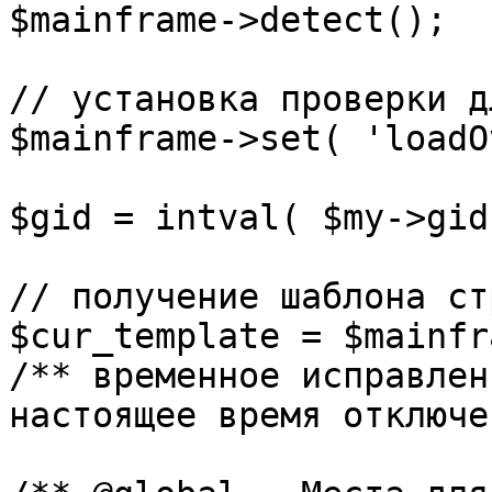
$mainframe->detect();

// установка проверки д
$mainframe->set( 'loadO
$gid = intval( $my->gid 
// получение шаблона ст
$cur_template = $mainfr
/** временное исправлен
настоящее время отключе