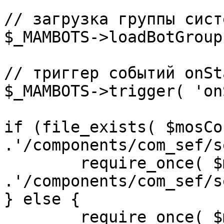
// загрузка группы сист
$_MAMBOTS->loadBotGroup
// триггер событий onSta
$_MAMBOTS->trigger( 'on
if (file_exists( $mosCo
.'/components/com_sef/s
	require_once( $mosConfig_absolute_path 
.'/components/com_sef/s
} else {

	require_once( $mosConfig_absolute_path 