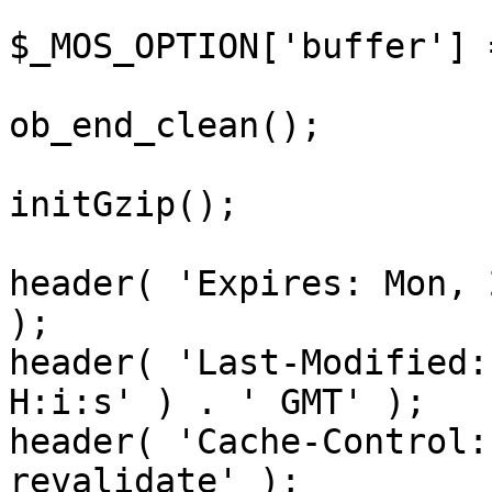
$_MOS_OPTION['buffer'] 
ob_end_clean();

initGzip();

header( 'Expires: Mon, 
);

header( 'Last-Modified:
H:i:s' ) . ' GMT' );

header( 'Cache-Control:
revalidate' );
