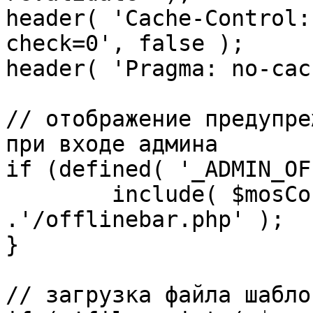
header( 'Cache-Control:
check=0', false );

header( 'Pragma: no-cac
// отображение предупре
при входе админа

if (defined( '_ADMIN_OF
	include( $mosConfig_absolute_path 
.'/offlinebar.php' );

}

// загрузка файла шаблон