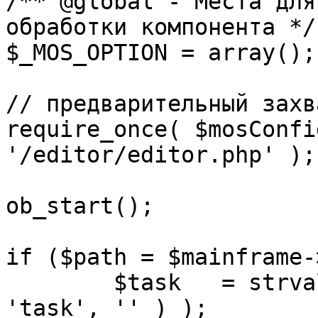
/** @global - Места для
обработки компонента */

$_MOS_OPTION = array();

// предварительный захв
require_once( $mosConfi
'/editor/editor.php' );

ob_start();		 

if ($path = $mainframe-
	$task 	= strval( mosGetParam( $_REQUEST, 
'task', '' ) );
