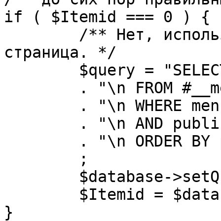
if ( $Itemid === 0 ) {

	/** Нет, используется именно главная 
страница. */

	$query = "SELECT id"

	. "\n FROM #__menu"

	. "\n WHERE menutype = 'mainmenu'"

	. "\n AND published = 1"

	. "\n ORDER BY parent, ordering"

	;

	$database->setQuery( $query, 0, 1 );

	$Itemid = $database->loadResult();

}
