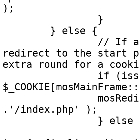
);

		}

	} else {

		// If a sessioncookie exists, 
redirect to the start p
extra round for a cooki
		if (isset( 
$_COOKIE[mosMainFrame::
		mosRedirect( $mosConfig_live_site 
.'/index.php' );

		} else {

			mosRedirect(