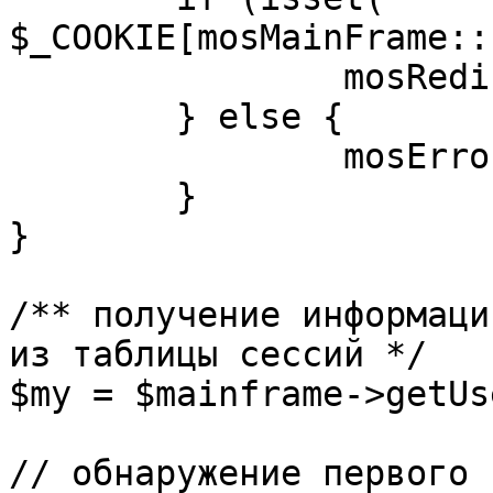
$_COOKIE[mosMainFrame::
		mosRedirect( $return );

	} else {

		mosErrorAlert( _ALERT_ENABLED );

	}

}

/** получение информаци
из таблицы сессий */

$my = $mainframe->getUs
// обнаружение первого 