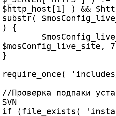
$http_host[1] ) && $htt
substr( $mosConfig_live
) {

	$mosConfig_live_site = 'https://'.substr( 
$mosConfig_live_site, 7 
}

require_once( 'includes
//Проверка подпаки уста
SVN

if (file_exists( 'insta