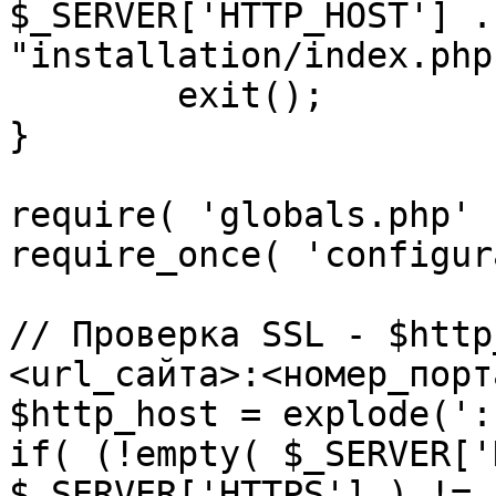
$_SERVER['HTTP_HOST'] .
"installation/index.php"
	exit();

}

require( 'globals.php' )
require_once( 'configur
// Проверка SSL - $http
<url_сайта>:<номер_порт
$http_host = explode(':
if( (!empty( $_SERVER['
$_SERVER['HTTPS'] ) != 