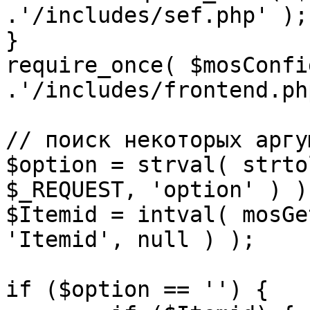
.'/includes/sef.php' );

}

require_once( $mosConfi
.'/includes/frontend.ph
// поиск некоторых аргу
$option = strval( strto
$_REQUEST, 'option' ) ) 
$Itemid = intval( mosGe
'Itemid', null ) );

if ($option == '') {
