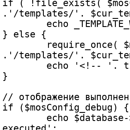
if ( !file_exists( $mos
.'/templates/'. $cur_te
	echo _TEMPLATE_WARN . $cur_template;

} else {

	require_once( $mosConfig_absolute_path 
.'/templates/'. $cur_te
	echo '<!-- '. time() .' -->';

}

// отображение выполнен
if ($mosConfig_debug) {

	echo $database->_ticker . ' queries 
executed';
