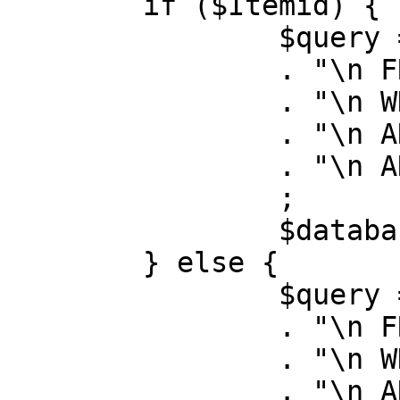
	if ($Itemid) {

		$query = "SELECT id, link"

		. "\n FROM #__menu"

		. "\n WHERE menutype = 'mainmenu'"

		. "\n AND id = " . (int) $Itemid

		. "\n AND published = 1"

		;

		$database->setQuery( $query );

	} else {

		$query = "SELECT id, link"

		. "\n FROM #__menu"

		. "\n WHERE menutype = 'mainmenu'"

		. "\n AND published = 1"
