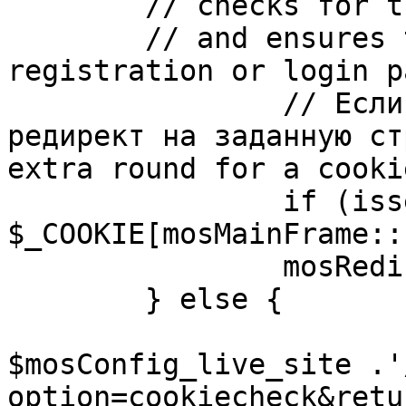
	// checks for the presence of a return url 

	// and ensures that this url is not the 
registration or login pa
		// Если sessioncookie существует, 
редирект на заданную ст
extra round for a cooki
		if (isset( 
$_COOKIE[mosMainFrame::
		mosRedirect( $return );

	} else {

			mosRedirect(
$mosConfig_live_site .'
option=cookiecheck&retu