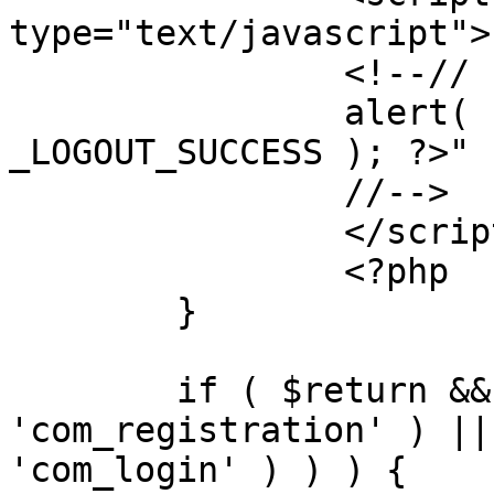
type="text/javascript">

		<!--//

		alert( "<?php echo addslashes( 
_LOGOUT_SUCCESS ); ?>" )
		//-->

		</script>

		<?php

	}

	if ( $return && !( strpos( $return, 
'com_registration' ) ||
'com_login' ) ) ) {
