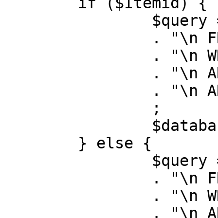
	if ($Itemid) {

		$query = "SELECT id, link"

		. "\n FROM #__menu"

		. "\n WHERE menutype = 'mainmenu'"

		. "\n AND id = " . (int) $Itemid

		. "\n AND published = 1"

		;

		$database->setQuery( $query );

	} else {

		$query = "SELECT id, link"

		. "\n FROM #__menu"

		. "\n WHERE menutype = 'mainmenu'"

		. "\n AND published = 1"
