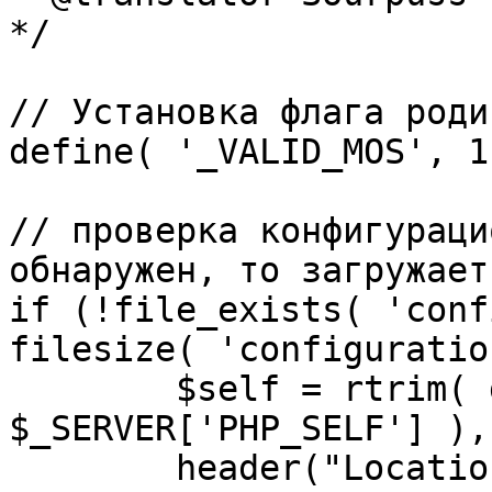
*/

// Установка флага роди
define( '_VALID_MOS', 1 
// проверка конфигураци
обнаружен, то загружает
if (!file_exists( 'conf
filesize( 'configuratio
	$self = rtrim( dirname( 
$_SERVER['PHP_SELF'] ),
	header("Location: http://" . 