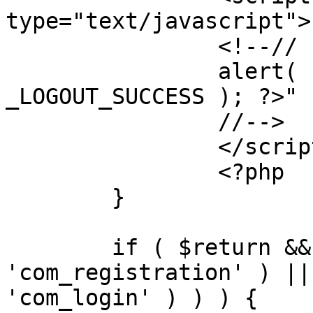
type="text/javascript">

		<!--//

		alert( "<?php echo addslashes( 
_LOGOUT_SUCCESS ); ?>" )
		//-->

		</script>

		<?php

	}

	if ( $return && !( strpos( $return, 
'com_registration' ) ||
'com_login' ) ) ) {
