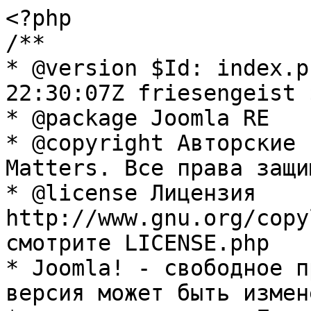
<?php

/**

* @version $Id: index.p
22:30:07Z friesengeist $
* @package Joomla RE

* @copyright Авторские 
Matters. Все права защи
* @license Лицензия 
http://www.gnu.org/copy
смотрите LICENSE.php

* Joomla! - свободное п
версия может быть измене