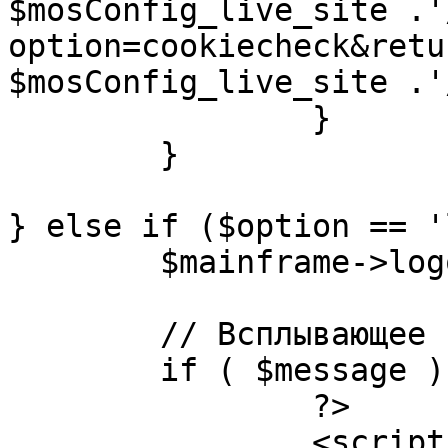
$mosConfig_live_site .'
option=cookiecheck&retu
$mosConfig_live_site .'
		}

	}

} else if ($option == '
	$mainframe->logout();

	// Всплывающее сообщение JS

	if ( $message ) {

		?>

		<script language="javascript" 