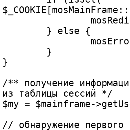
$_COOKIE[mosMainFrame::
		mosRedirect( $return );

	} else {

		mosErrorAlert( _ALERT_ENABLED );

	}

}

/** получение информаци
из таблицы сессий */

$my = $mainframe->getUs
// обнаружение первого 