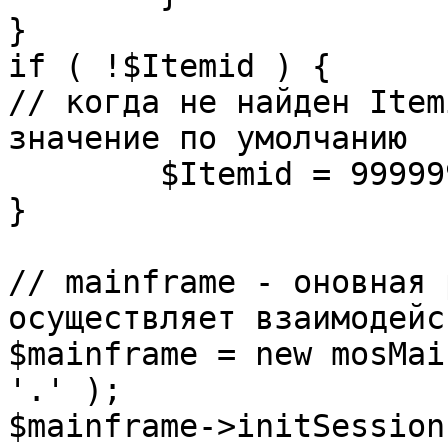
}

if ( !$Itemid ) {

// когда не найден Item
значение по умолчанию

	$Itemid = 99999999;

} 

// mainframe - оновная 
осуществляет взаимодейс
$mainframe = new mosMai
'.' );

$mainframe->initSession(