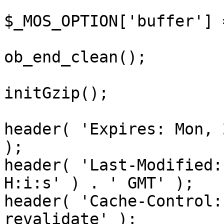
$_MOS_OPTION['buffer'] 
ob_end_clean();

initGzip();

header( 'Expires: Mon, 
);

header( 'Last-Modified:
H:i:s' ) . ' GMT' );

header( 'Cache-Control:
revalidate' );
