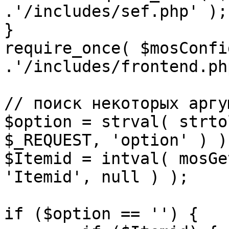
.'/includes/sef.php' );

}

require_once( $mosConfi
.'/includes/frontend.ph
// поиск некоторых аргу
$option = strval( strto
$_REQUEST, 'option' ) ) 
$Itemid = intval( mosGe
'Itemid', null ) );

if ($option == '') {
