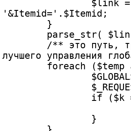
		$link = substr( $link, $pos+1 ). 
'&Itemid='.$Itemid;

	}

	parse_str( $link, $temp );

	/** это путь, требуется переделать для 
лучшего управления глоб
	foreach ($temp as $k=>$v) {

		$GLOBALS[$k] = $v;

		$_REQUEST[$k] = $v;

		if ($k == 'option') {

			$option = $v;
		}

	}
