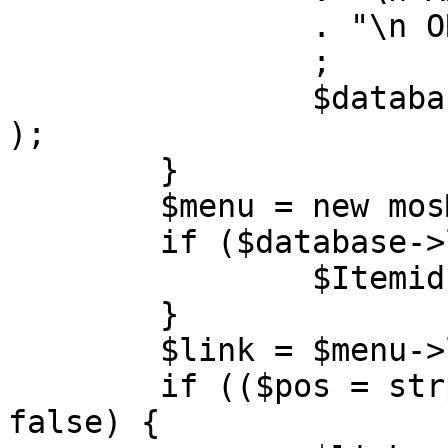
		. "\n ORDER BY parent, ordering"

		;

		$database->setQuery( $query, 0, 1 
);

	}

	$menu = new mosMenu( $database );

	if ($database->loadObject( $menu )) {

		$Itemid = $menu->id;

	}

	$link = $menu->link;

	if (($pos = strpos( $link, '?' )) !== 
false) {
