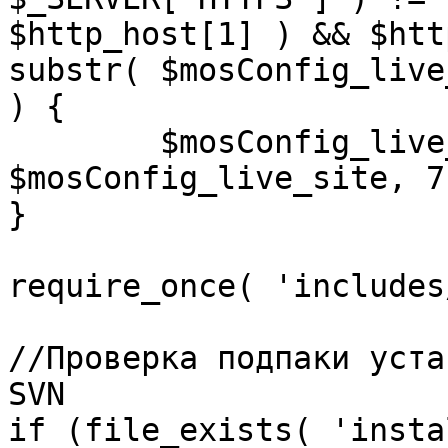
$http_host[1] ) && $htt
substr( $mosConfig_live
) {

	$mosConfig_live_site = 'https://'.substr( 
$mosConfig_live_site, 7 
}

require_once( 'includes
//Проверка подпаки уста
SVN

if (file_exists( 'insta