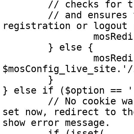
	// checks for the presence of a return url 

	// and ensures that this url is not the 
registration or logout 
		mosRedirect( $return );

	} else {

		mosRedirect( 
$mosConfig_live_site.'/
	}

} else if ($option == '
	// No cookie was set upon login. If it is 
set now, redirect to th
show error message.

	if (isset( 