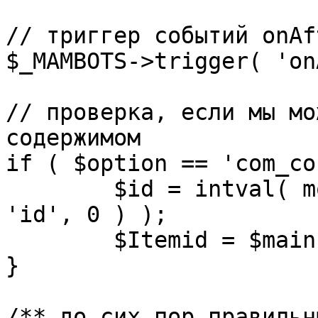
// триггер событий onAf
$_MAMBOTS->trigger( 'on
// проверка, если мы мо
содержимом

if ( $option == 'com_co
	$id = intval( mosGetParam( $_REQUEST, 
'id', 0 ) );

	$Itemid = $mainframe->getItemid( $id );

}

/** до сих пор правильн