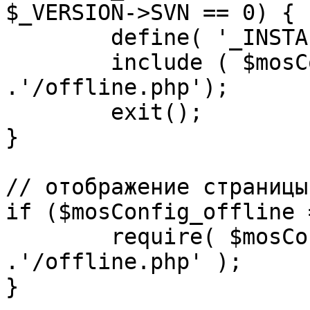
$_VERSION->SVN == 0) {

	define( '_INSTALL_CHECK', 1 );

	include ( $mosConfig_absolute_path 
.'/offline.php');

	exit();

}

// отображение страницы
if ($mosConfig_offline 
	require( $mosConfig_absolute_path 
.'/offline.php' );

}
