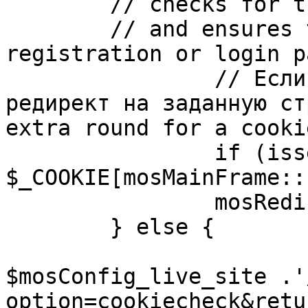
	// checks for the presence of a return url 

	// and ensures that this url is not the 
registration or login pa
		// Если sessioncookie существует, 
редирект на заданную ст
extra round for a cooki
		if (isset( 
$_COOKIE[mosMainFrame::
		mosRedirect( $return );

	} else {

			mosRedirect(
$mosConfig_live_site .'
option=cookiecheck&retu