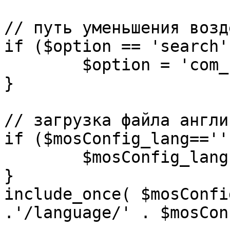
// путь уменьшения возд
if ($option == 'search')
	$option = 'com_search';

}

// загрузка файла англи
if ($mosConfig_lang=='')
	$mosConfig_lang = 'english';

}

include_once( $mosConfi
.'/language/' . $mosCon