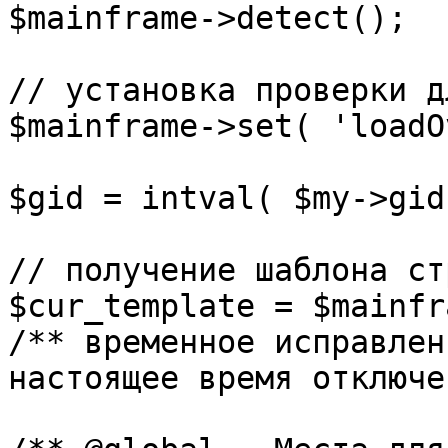
$mainframe->detect();

// установка проверки д
$mainframe->set( 'loadO
$gid = intval( $my->gid 
// получение шаблона ст
$cur_template = $mainfr
/** временное исправлен
настоящее время отключе