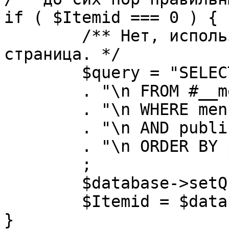
if ( $Itemid === 0 ) {

	/** Нет, используется именно главная 
страница. */

	$query = "SELECT id"

	. "\n FROM #__menu"

	. "\n WHERE menutype = 'mainmenu'"

	. "\n AND published = 1"

	. "\n ORDER BY parent, ordering"

	;

	$database->setQuery( $query, 0, 1 );

	$Itemid = $database->loadResult();

}
