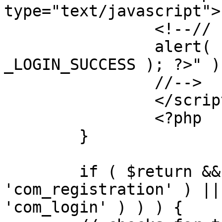
type="text/javascript">

		<!--//

		alert( "<?php echo addslashes( 
_LOGIN_SUCCESS ); ?>" );
		//-->

		</script>

		<?php

	}

	if ( $return && !( strpos( $return, 
'com_registration' ) ||
'com_login' ) ) ) {
