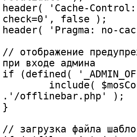
header( 'Cache-Control:
check=0', false );

header( 'Pragma: no-cac
// отображение предупре
при входе админа

if (defined( '_ADMIN_OF
	include( $mosConfig_absolute_path 
.'/offlinebar.php' );

}

// загрузка файла шаблон