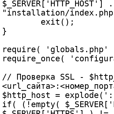
$_SERVER['HTTP_HOST'] .
"installation/index.php"
	exit();

}

require( 'globals.php' )
require_once( 'configur
// Проверка SSL - $http
<url_сайта>:<номер_порт
$http_host = explode(':
if( (!empty( $_SERVER['
$_SERVER['HTTPS'] ) != 