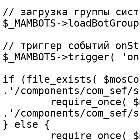
// загрузка группы сист
$_MAMBOTS->loadBotGroup
// триггер событий onSta
$_MAMBOTS->trigger( 'on
if (file_exists( $mosCo
.'/components/com_sef/s
	require_once( $mosConfig_absolute_path 
.'/components/com_sef/s
} else {

	require_once( $mosConfig_absolute_path 