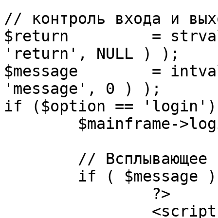
// контроль входа и вых
$return 	= strval( mosGetParam( $_REQUEST, 
'return', NULL ) );

$message 	= intval( mosGetParam( $_POST, 
'message', 0 ) );

if ($option == 'login') 
	$mainframe->login();

	// Всплывающее сообщение JS

	if ( $message ) {

		?>

		<script language="javascript" 