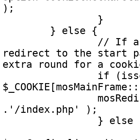
);

		}

	} else {

		// If a sessioncookie exists, 
redirect to the start p
extra round for a cooki
		if (isset( 
$_COOKIE[mosMainFrame::
		mosRedirect( $mosConfig_live_site 
.'/index.php' );

		} else {

			mosRedirect(