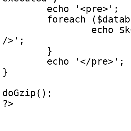
	echo '<pre>';

 	foreach ($database->_log as $k=>$sql) {

 		echo $k+1 . "\n" . $sql . '<hr 
/>';

	}

	echo '</pre>';

}

doGzip();

?>