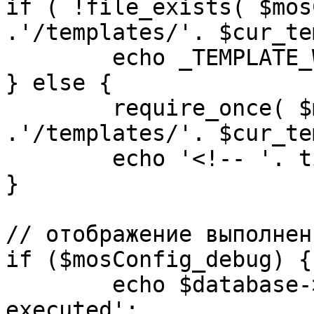
if ( !file_exists( $mos
.'/templates/'. $cur_te
	echo _TEMPLATE_WARN . $cur_template;

} else {

	require_once( $mosConfig_absolute_path 
.'/templates/'. $cur_te
	echo '<!-- '. time() .' -->';

}

// отображение выполнен
if ($mosConfig_debug) {

	echo $database->_ticker . ' queries 
executed';
