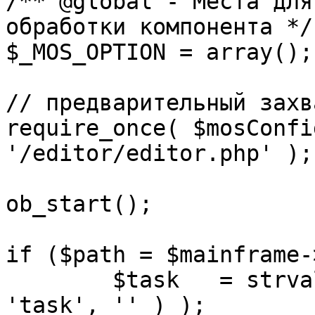
/** @global - Места для
обработки компонента */

$_MOS_OPTION = array();

// предварительный захв
require_once( $mosConfi
'/editor/editor.php' );

ob_start();		 

if ($path = $mainframe-
	$task 	= strval( mosGetParam( $_REQUEST, 
'task', '' ) );
