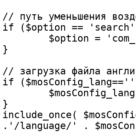
// путь уменьшения возд
if ($option == 'search')
	$option = 'com_search';

}

// загрузка файла англи
if ($mosConfig_lang=='')
	$mosConfig_lang = 'english';

}

include_once( $mosConfi
.'/language/' . $mosCon