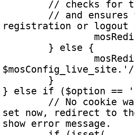
	// checks for the presence of a return url 

	// and ensures that this url is not the 
registration or logout 
		mosRedirect( $return );

	} else {

		mosRedirect( 
$mosConfig_live_site.'/
	}

} else if ($option == '
	// No cookie was set upon login. If it is 
set now, redirect to th
show error message.

	if (isset( 