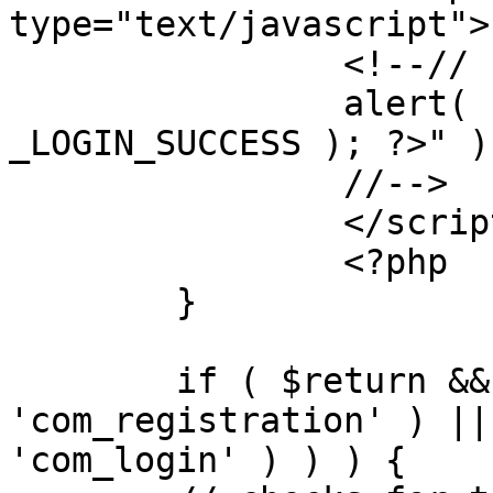
type="text/javascript">

		<!--//

		alert( "<?php echo addslashes( 
_LOGIN_SUCCESS ); ?>" );
		//-->

		</script>

		<?php

	}

	if ( $return && !( strpos( $return, 
'com_registration' ) ||
'com_login' ) ) ) {
