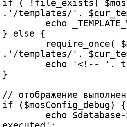
if ( !file_exists( $mos
.'/templates/'. $cur_te
	echo _TEMPLATE_WARN . $cur_template;

} else {

	require_once( $mosConfig_absolute_path 
.'/templates/'. $cur_te
	echo '<!-- '. time() .' -->';

}

// отображение выполнен
if ($mosConfig_debug) {

	echo $database->_ticker . ' queries 
executed';
