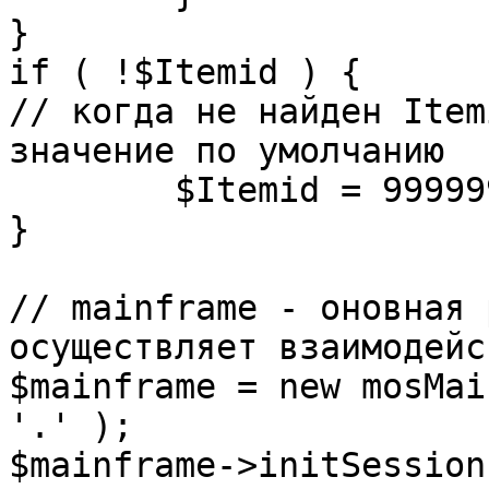
}

if ( !$Itemid ) {

// когда не найден Item
значение по умолчанию

	$Itemid = 99999999;

} 

// mainframe - оновная 
осуществляет взаимодейс
$mainframe = new mosMai
'.' );

$mainframe->initSession(