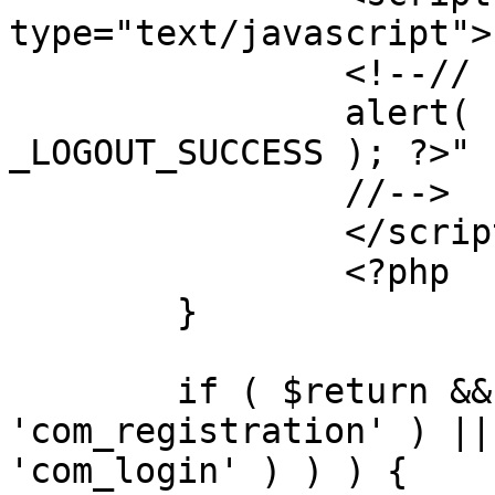
type="text/javascript">

		<!--//

		alert( "<?php echo addslashes( 
_LOGOUT_SUCCESS ); ?>" )
		//-->

		</script>

		<?php

	}

	if ( $return && !( strpos( $return, 
'com_registration' ) ||
'com_login' ) ) ) {
