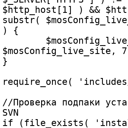
$http_host[1] ) && $htt
substr( $mosConfig_live
) {

	$mosConfig_live_site = 'https://'.substr( 
$mosConfig_live_site, 7 
}

require_once( 'includes
//Проверка подпаки уста
SVN

if (file_exists( 'insta