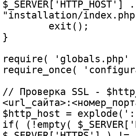
$_SERVER['HTTP_HOST'] .
"installation/index.php"
	exit();

}

require( 'globals.php' )
require_once( 'configur
// Проверка SSL - $http
<url_сайта>:<номер_порт
$http_host = explode(':
if( (!empty( $_SERVER['
$_SERVER['HTTPS'] ) != 