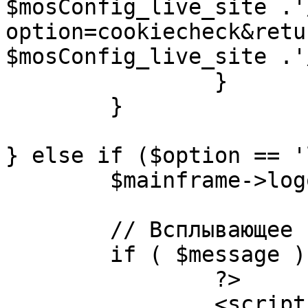
$mosConfig_live_site .'
option=cookiecheck&retu
$mosConfig_live_site .'
		}

	}

} else if ($option == '
	$mainframe->logout();

	// Всплывающее сообщение JS

	if ( $message ) {

		?>

		<script language="javascript" 