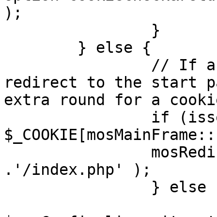
);

		}

	} else {

		// If a sessioncookie exists, 
redirect to the start p
extra round for a cooki
		if (isset( 
$_COOKIE[mosMainFrame::
		mosRedirect( $mosConfig_live_site 
.'/index.php' );

		} else {

			mosRedirect(