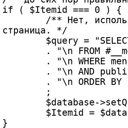
if ( $Itemid === 0 ) {

	/** Нет, используется именно главная 
страница. */

	$query = "SELECT id"

	. "\n FROM #__menu"

	. "\n WHERE menutype = 'mainmenu'"

	. "\n AND published = 1"

	. "\n ORDER BY parent, ordering"

	;

	$database->setQuery( $query, 0, 1 );

	$Itemid = $database->loadResult();

}
