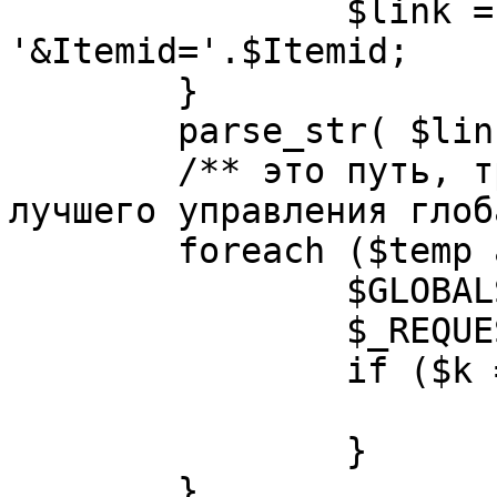
		$link = substr( $link, $pos+1 ). 
'&Itemid='.$Itemid;

	}

	parse_str( $link, $temp );

	/** это путь, требуется переделать для 
лучшего управления глоб
	foreach ($temp as $k=>$v) {

		$GLOBALS[$k] = $v;

		$_REQUEST[$k] = $v;

		if ($k == 'option') {

			$option = $v;
		}

	}
