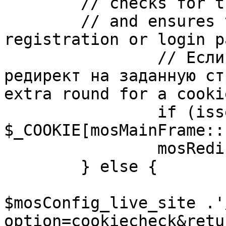
	// checks for the presence of a return url 

	// and ensures that this url is not the 
registration or login pa
		// Если sessioncookie существует, 
редирект на заданную ст
extra round for a cooki
		if (isset( 
$_COOKIE[mosMainFrame::
		mosRedirect( $return );

	} else {

			mosRedirect(
$mosConfig_live_site .'
option=cookiecheck&retu