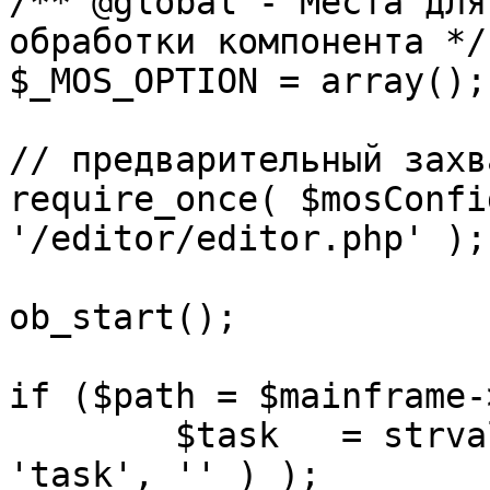
/** @global - Места для
обработки компонента */

$_MOS_OPTION = array();

// предварительный захв
require_once( $mosConfi
'/editor/editor.php' );

ob_start();		 

if ($path = $mainframe-
	$task 	= strval( mosGetParam( $_REQUEST, 
'task', '' ) );
