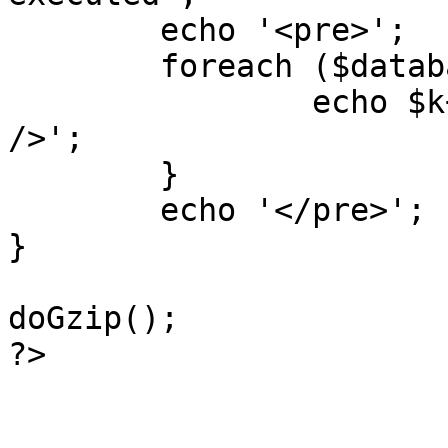
	echo '<pre>';

 	foreach ($database->_log as $k=>$sql) {

 		echo $k+1 . "\n" . $sql . '<hr 
/>';

	}

	echo '</pre>';

}

doGzip();

?>