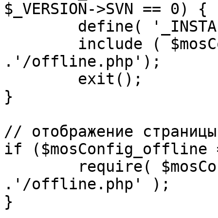
$_VERSION->SVN == 0) {

	define( '_INSTALL_CHECK', 1 );

	include ( $mosConfig_absolute_path 
.'/offline.php');

	exit();

}

// отображение страницы
if ($mosConfig_offline 
	require( $mosConfig_absolute_path 
.'/offline.php' );

}
