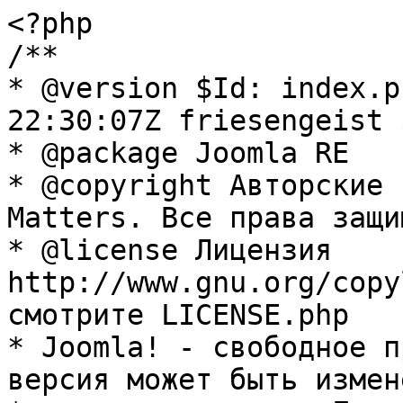
<?php

/**

* @version $Id: index.p
22:30:07Z friesengeist $
* @package Joomla RE

* @copyright Авторские 
Matters. Все права защи
* @license Лицензия 
http://www.gnu.org/copy
смотрите LICENSE.php

* Joomla! - свободное п
версия может быть измене