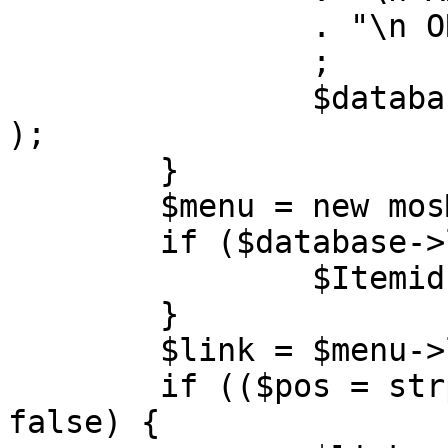
		. "\n ORDER BY parent, ordering"

		;

		$database->setQuery( $query, 0, 1 
);

	}

	$menu = new mosMenu( $database );

	if ($database->loadObject( $menu )) {

		$Itemid = $menu->id;

	}

	$link = $menu->link;

	if (($pos = strpos( $link, '?' )) !== 
false) {
