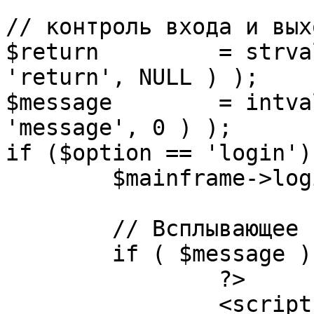
// контроль входа и вых
$return 	= strval( mosGetParam( $_REQUEST, 
'return', NULL ) );

$message 	= intval( mosGetParam( $_POST, 
'message', 0 ) );

if ($option == 'login') 
	$mainframe->login();

	// Всплывающее сообщение JS

	if ( $message ) {

		?>

		<script language="javascript" 