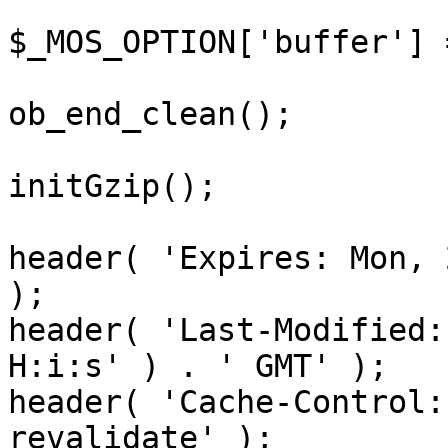
$_MOS_OPTION['buffer'] 
ob_end_clean();

initGzip();

header( 'Expires: Mon, 
);

header( 'Last-Modified:
H:i:s' ) . ' GMT' );

header( 'Cache-Control:
revalidate' );
