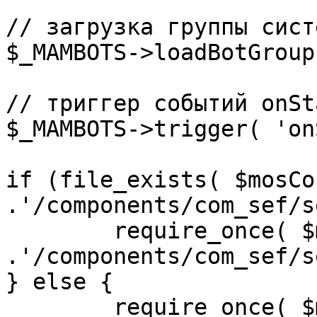
// загрузка группы сист
$_MAMBOTS->loadBotGroup
// триггер событий onSta
$_MAMBOTS->trigger( 'on
if (file_exists( $mosCo
.'/components/com_sef/s
	require_once( $mosConfig_absolute_path 
.'/components/com_sef/s
} else {

	require_once( $mosConfig_absolute_path 