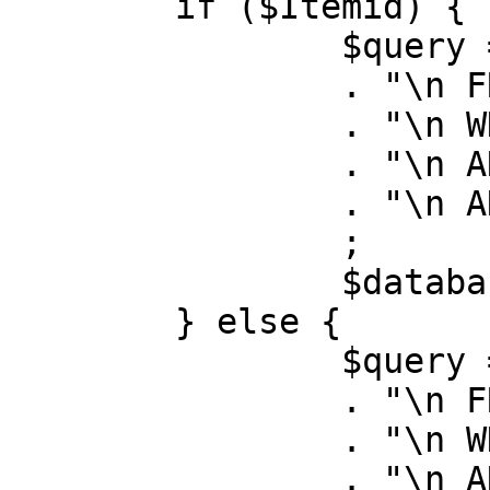
	if ($Itemid) {

		$query = "SELECT id, link"

		. "\n FROM #__menu"

		. "\n WHERE menutype = 'mainmenu'"

		. "\n AND id = " . (int) $Itemid

		. "\n AND published = 1"

		;

		$database->setQuery( $query );

	} else {

		$query = "SELECT id, link"

		. "\n FROM #__menu"

		. "\n WHERE menutype = 'mainmenu'"

		. "\n AND published = 1"
