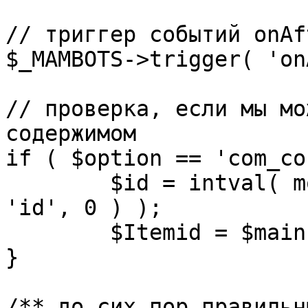
// триггер событий onAf
$_MAMBOTS->trigger( 'on
// проверка, если мы мо
содержимом

if ( $option == 'com_co
	$id = intval( mosGetParam( $_REQUEST, 
'id', 0 ) );

	$Itemid = $mainframe->getItemid( $id );

}

/** до сих пор правильн