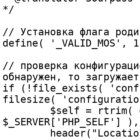
*/

// Установка флага роди
define( '_VALID_MOS', 1 
// проверка конфигураци
обнаружен, то загружает
if (!file_exists( 'conf
filesize( 'configuratio
	$self = rtrim( dirname( 
$_SERVER['PHP_SELF'] ),
	header("Location: http://" . 