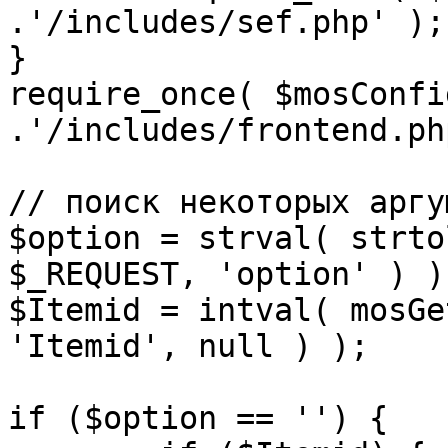
.'/includes/sef.php' );

}

require_once( $mosConfi
.'/includes/frontend.ph
// поиск некоторых аргу
$option = strval( strto
$_REQUEST, 'option' ) ) 
$Itemid = intval( mosGe
'Itemid', null ) );

if ($option == '') {
