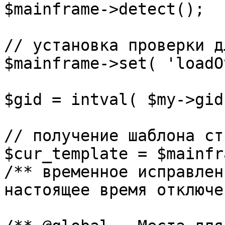
$mainframe->detect();

// установка проверки д
$mainframe->set( 'loadO
$gid = intval( $my->gid 
// получение шаблона ст
$cur_template = $mainfr
/** временное исправлен
настоящее время отключе