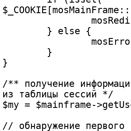
$_COOKIE[mosMainFrame::
		mosRedirect( $return );

	} else {

		mosErrorAlert( _ALERT_ENABLED );

	}

}

/** получение информаци
из таблицы сессий */

$my = $mainframe->getUs
// обнаружение первого 