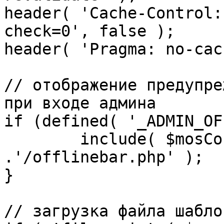
header( 'Cache-Control:
check=0', false );

header( 'Pragma: no-cac
// отображение предупре
при входе админа

if (defined( '_ADMIN_OF
	include( $mosConfig_absolute_path 
.'/offlinebar.php' );

}

// загрузка файла шаблон