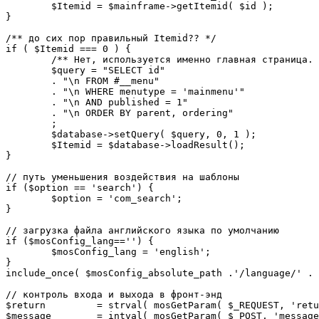
	$Itemid = $mainframe->getItemid( $id );

}

/** до сих пор правильный Itemid?? */

if ( $Itemid === 0 ) {

	/** Нет, используется именно главная страница. */

	$query = "SELECT id"

	. "\n FROM #__menu"

	. "\n WHERE menutype = 'mainmenu'"

	. "\n AND published = 1"

	. "\n ORDER BY parent, ordering"

	;

	$database->setQuery( $query, 0, 1 );

	$Itemid = $database->loadResult();

}

// путь уменьшения воздействия на шаблоны

if ($option == 'search') {

	$option = 'com_search';

}

// загрузка файла английского языка по умолчанию

if ($mosConfig_lang=='') {

	$mosConfig_lang = 'english';

}

include_once( $mosConfig_absolute_path .'/language/' . 
// контроль входа и выхода в фронт-энд 

$return 	= strval( mosGetParam( $_REQUEST, 'return', NULL ) );

$message 	= intval( mosGetParam( $_POST, 'message', 0 ) );
