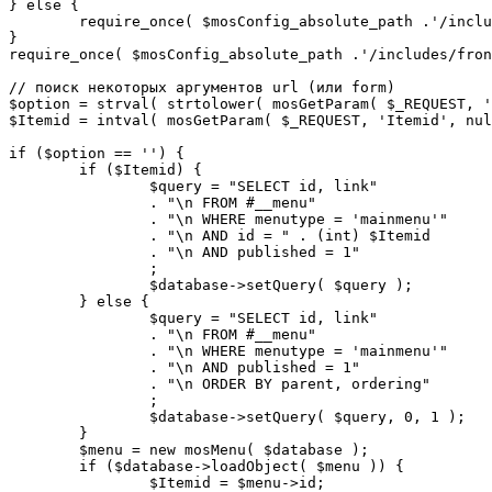
} else {

	require_once( $mosConfig_absolute_path .'/includes/sef.php' );

}

require_once( $mosConfig_absolute_path .'/includes/fron
// поиск некоторых аргументов url (или form)

$option = strval( strtolower( mosGetParam( $_REQUEST, '
$Itemid = intval( mosGetParam( $_REQUEST, 'Itemid', nul
if ($option == '') {

	if ($Itemid) {

		$query = "SELECT id, link"

		. "\n FROM #__menu"

		. "\n WHERE menutype = 'mainmenu'"

		. "\n AND id = " . (int) $Itemid

		. "\n AND published = 1"

		;

		$database->setQuery( $query );

	} else {

		$query = "SELECT id, link"

		. "\n FROM #__menu"

		. "\n WHERE menutype = 'mainmenu'"

		. "\n AND published = 1"

		. "\n ORDER BY parent, ordering"

		;

		$database->setQuery( $query, 0, 1 );

	}

	$menu = new mosMenu( $database );

	if ($database->loadObject( $menu )) {

		$Itemid = $menu->id;
