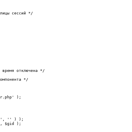
лицы сессий */

 время отключена */

омпонента */

r.php' );
