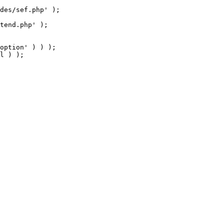
tend.php' );

option' ) ) );

l ) );
