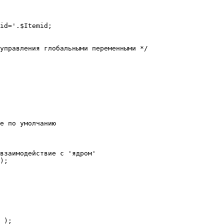
е по умолчанию

взаимодействие с 'ядром'

);
