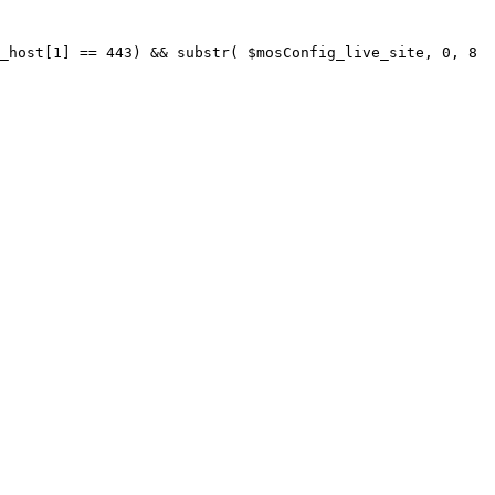
_host[1] == 443) && substr( $mosConfig_live_site, 0, 8 