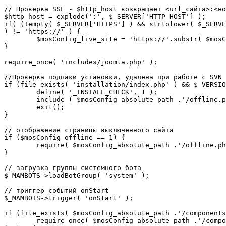
// Проверка SSL - $http_host возвращает <url_сайта>:<но
$http_host = explode(':', $_SERVER['HTTP_HOST'] );

if( (!empty( $_SERVER['HTTPS'] ) && strtolower( $_SERVE
) != 'https://' ) {

	$mosConfig_live_site = 'https://'.substr( $mosConfig_live_site, 7 );

}

require_once( 'includes/joomla.php' );

//Проверка подпаки установки, удалена при работе с SVN

if (file_exists( 'installation/index.php' ) && $_VERSIO
	define( '_INSTALL_CHECK', 1 );

	include ( $mosConfig_absolute_path .'/offline.php');

	exit();

}

// отображение страницы выключенного сайта

if ($mosConfig_offline == 1) {

	require( $mosConfig_absolute_path .'/offline.php' );

}

// загрузка группы системного бота

$_MAMBOTS->loadBotGroup( 'system' );

// триггер событий onStart

$_MAMBOTS->trigger( 'onStart' );

if (file_exists( $mosConfig_absolute_path .'/components
	require_once( $mosConfig_absolute_path .'/components/com_sef/sef.php' );
