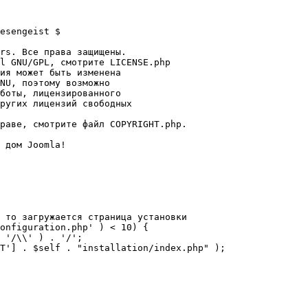
esengeist $

rs. Все права защищены.

l GNU/GPL, смотрите LICENSE.php

ия может быть изменена

NU, поэтому возможно

боты, лицензированного

ругих лицензий свободных 

раве, смотрите файл COPYRIGHT.php.

 дом Joomla!

 то загружается страница установки

onfiguration.php' ) < 10) {
