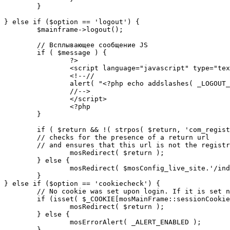
	}

} else if ($option == 'logout') {

	$mainframe->logout();

	// Всплывающее сообщение JS

	if ( $message ) {

		?>

		<script language="javascript" type="text/javascript">

		<!--//

		alert( "<?php echo addslashes( _LOGOUT_SUCCESS ); ?>" );

		//-->

		</script>

		<?php

	}

	if ( $return && !( strpos( $return, 'com_registration' ) || strpos( $return, 'com_login' ) ) ) {

	// checks for the presence of a return url 

	// and ensures that this url is not the registration or logout pages

		mosRedirect( $return );

	} else {

		mosRedirect( $mosConfig_live_site.'/index.php' );

	}

} else if ($option == 'cookiecheck') {

	// No cookie was set upon login. If it is set now, redirect to the given page. Otherwise, show error message.

	if (isset( $_COOKIE[mosMainFrame::sessionCookieName()] )) {

		mosRedirect( $return );

	} else {

		mosErrorAlert( _ALERT_ENABLED );

	}
