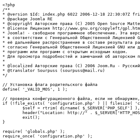
<?php

/**

* @version $Id: index.php 6022 2006-12-18 22:30:07Z fri
* @package Joomla RE

* @copyright Авторские права (C) 2005 Open Source Matte
* @license Лицензия http://www.gnu.org/copyleft/gpl.htm
* Joomla! - свободное программное обеспечение. Эта верс
* в соответствии с Генеральной Общественной Лицензией G
* её дальнейшее распространение в составе результата ра
* согласно Генеральной Общественной Лицензией GNU или д
* программ или программ с открытым исходным кодом.

* Для просмотра подробностей и замечаний об авторском п
* 

* @localized Авторские права (C) 2006 Joom.Ru - Русский
* @translator Sourpuss (sourpuss@mail.ru)

*/

// Установка флага родительского файла 

define( '_VALID_MOS', 1 );

// проверка конфигурационного файла, если не обнаружен,
if (!file_exists( 'configuration.php' ) || filesize( 'c
	$self = rtrim( dirname( $_SERVER['PHP_SELF'] ), '/\\' ) . '/';

	header("Location: http://" . $_SERVER['HTTP_HOST'] . $self . "installation/index.php" );

	exit();

}

require( 'globals.php' );

require_once( 'configuration.php' );
