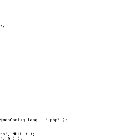
$mosConfig_lang . '.php' );
