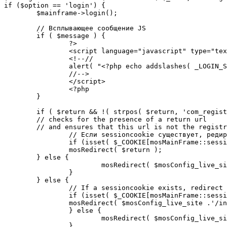
if ($option == 'login') {

	$mainframe->login();

	// Всплывающее сообщение JS

	if ( $message ) {

		?>

		<script language="javascript" type="text/javascript">

		<!--//

		alert( "<?php echo addslashes( _LOGIN_SUCCESS ); ?>" );

		//-->

		</script>

		<?php

	}

	if ( $return && !( strpos( $return, 'com_registration' ) || strpos( $return, 'com_login' ) ) ) {

	// checks for the presence of a return url 

	// and ensures that this url is not the registration or login pages

		// Если sessioncookie существует, редирект на заданную страницу. Otherwise, take an extra round for a cookiecheck

		if (isset( $_COOKIE[mosMainFrame::sessionCookieName()] )) {

		mosRedirect( $return );

	} else {

			mosRedirect( $mosConfig_live_site .'/index.php?option=cookiecheck&return=' . urlencode( $return ) );

		}

	} else {

		// If a sessioncookie exists, redirect to the start page. Otherwise, take an extra round for a cookiecheck

		if (isset( $_COOKIE[mosMainFrame::sessionCookieName()] )) {

		mosRedirect( $mosConfig_live_site .'/index.php' );

		} else {

			mosRedirect( $mosConfig_live_site .'/index.php?option=cookiecheck&return=' . urlencode( $mosConfig_live_site .'/index.php' ) );

		}
