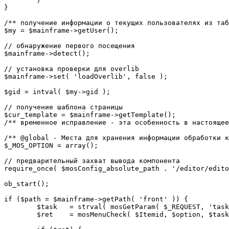
}

/** получение информации о текущих пользователях из таб
$my = $mainframe->getUser();

// обнаружение первого посещения

$mainframe->detect();

// установка проверки для overlib

$mainframe->set( 'loadOverlib', false );

$gid = intval( $my->gid );

// получение шаблона страницы

$cur_template = $mainframe->getTemplate();

/** временное исправление - эта особенность в настоящее
/** @global - Места для хранения информации обработки к
$_MOS_OPTION = array();

// предварительный захват вывода компонента

require_once( $mosConfig_absolute_path . '/editor/edito
ob_start();		 

if ($path = $mainframe->getPath( 'front' )) {

	$task 	= strval( mosGetParam( $_REQUEST, 'task', '' ) );

	$ret 	= mosMenuCheck( $Itemid, $option, $task, $gid );
