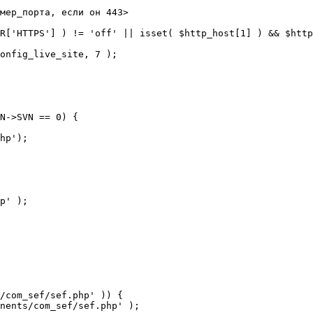
мер_порта, если он 443>

R['HTTPS'] ) != 'off' || isset( $http_host[1] ) && $http
N->SVN == 0) {

/com_sef/sef.php' )) {
