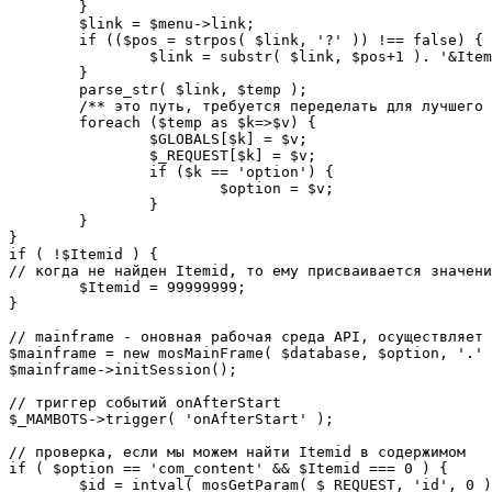
	}

	$link = $menu->link;

	if (($pos = strpos( $link, '?' )) !== false) {

		$link = substr( $link, $pos+1 ). '&Itemid='.$Itemid;

	}

	parse_str( $link, $temp );

	/** это путь, требуется переделать для лучшего управления глобальными переменными */

	foreach ($temp as $k=>$v) {

		$GLOBALS[$k] = $v;

		$_REQUEST[$k] = $v;

		if ($k == 'option') {

			$option = $v;

		}

	}

}

if ( !$Itemid ) {

// когда не найден Itemid, то ему присваивается значени
	$Itemid = 99999999;

} 

// mainframe - оновная рабочая среда API, осуществляет 
$mainframe = new mosMainFrame( $database, $option, '.' 
$mainframe->initSession();

// триггер событий onAfterStart

$_MAMBOTS->trigger( 'onAfterStart' );

// проверка, если мы можем найти Itemid в содержимом

if ( $option == 'com_content' && $Itemid === 0 ) {

	$id = intval( mosGetParam( $_REQUEST, 'id', 0 ) );
