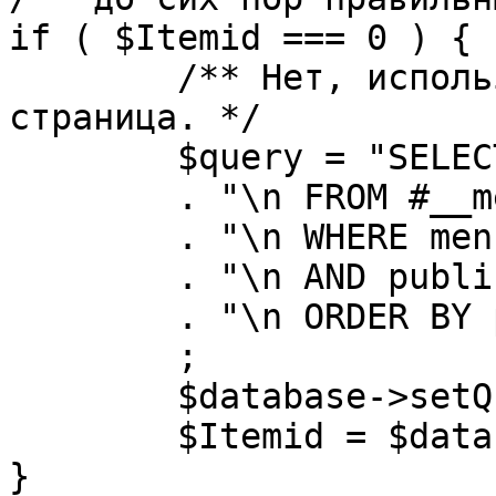
if ( $Itemid === 0 ) {

	/** Нет, используется именно главная 
страница. */

	$query = "SELECT id"

	. "\n FROM #__menu"

	. "\n WHERE menutype = 'mainmenu'"

	. "\n AND published = 1"

	. "\n ORDER BY parent, ordering"

	;

	$database->setQuery( $query, 0, 1 );

	$Itemid = $database->loadResult();

}
