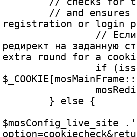
	// checks for the presence of a return url 

	// and ensures that this url is not the 
registration or login pa
		// Если sessioncookie существует, 
редирект на заданную ст
extra round for a cooki
		if (isset( 
$_COOKIE[mosMainFrame::
		mosRedirect( $return );

	} else {

			mosRedirect(
$mosConfig_live_site .'
option=cookiecheck&retu