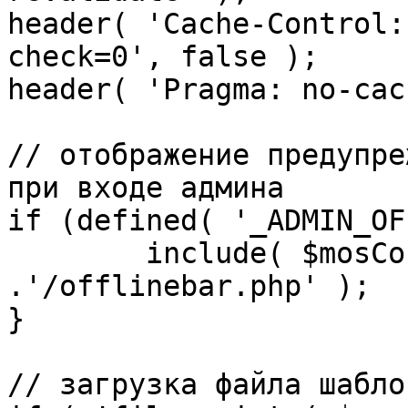
header( 'Cache-Control:
check=0', false );

header( 'Pragma: no-cac
// отображение предупре
при входе админа

if (defined( '_ADMIN_OF
	include( $mosConfig_absolute_path 
.'/offlinebar.php' );

}

// загрузка файла шаблон