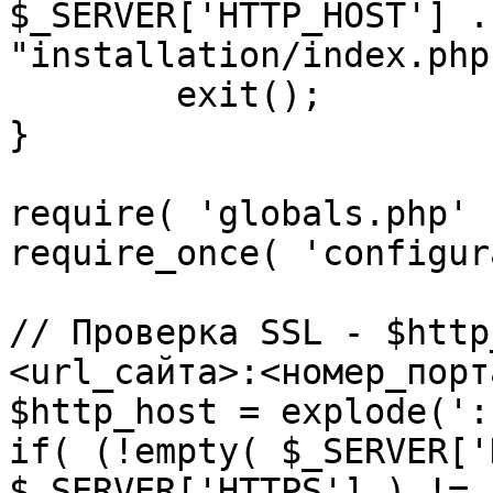
$_SERVER['HTTP_HOST'] .
"installation/index.php"
	exit();

}

require( 'globals.php' )
require_once( 'configur
// Проверка SSL - $http
<url_сайта>:<номер_порт
$http_host = explode(':
if( (!empty( $_SERVER['
$_SERVER['HTTPS'] ) != 