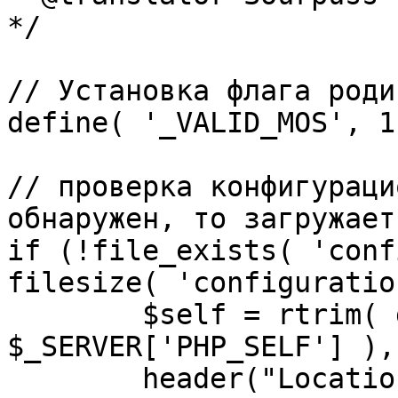
*/

// Установка флага роди
define( '_VALID_MOS', 1 
// проверка конфигураци
обнаружен, то загружает
if (!file_exists( 'conf
filesize( 'configuratio
	$self = rtrim( dirname( 
$_SERVER['PHP_SELF'] ),
	header("Location: http://" . 