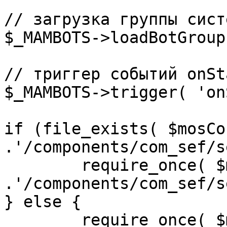
// загрузка группы сист
$_MAMBOTS->loadBotGroup
// триггер событий onSta
$_MAMBOTS->trigger( 'on
if (file_exists( $mosCo
.'/components/com_sef/s
	require_once( $mosConfig_absolute_path 
.'/components/com_sef/s
} else {

	require_once( $mosConfig_absolute_path 