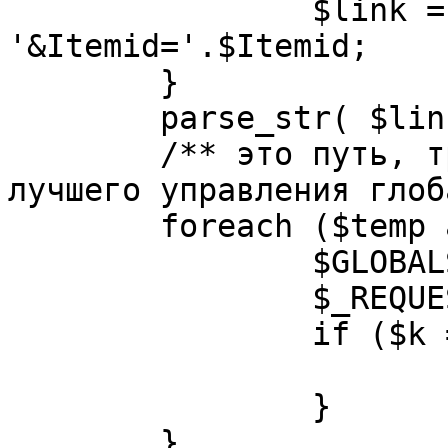
		$link = substr( $link, $pos+1 ). 
'&Itemid='.$Itemid;

	}

	parse_str( $link, $temp );

	/** это путь, требуется переделать для 
лучшего управления глоб
	foreach ($temp as $k=>$v) {

		$GLOBALS[$k] = $v;

		$_REQUEST[$k] = $v;

		if ($k == 'option') {

			$option = $v;
		}

	}
