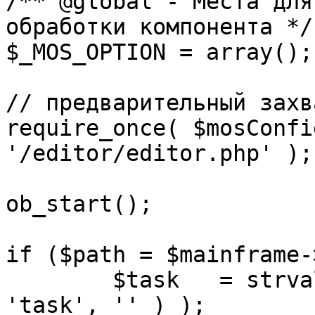
/** @global - Места для
обработки компонента */

$_MOS_OPTION = array();

// предварительный захв
require_once( $mosConfi
'/editor/editor.php' );

ob_start();		 

if ($path = $mainframe-
	$task 	= strval( mosGetParam( $_REQUEST, 
'task', '' ) );
