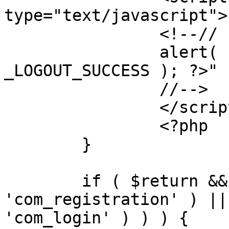
type="text/javascript">

		<!--//

		alert( "<?php echo addslashes( 
_LOGOUT_SUCCESS ); ?>" )
		//-->

		</script>

		<?php

	}

	if ( $return && !( strpos( $return, 
'com_registration' ) ||
'com_login' ) ) ) {
