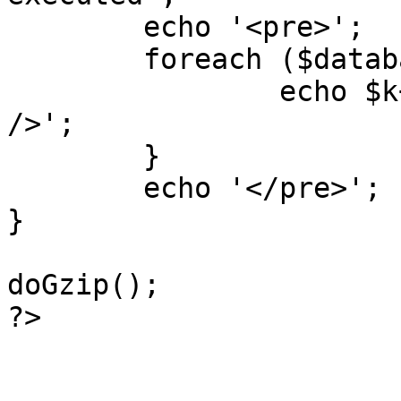
	echo '<pre>';

 	foreach ($database->_log as $k=>$sql) {

 		echo $k+1 . "\n" . $sql . '<hr 
/>';

	}

	echo '</pre>';

}

doGzip();

?>