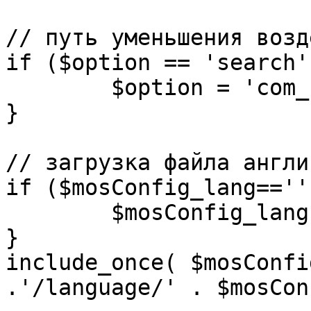
// путь уменьшения возд
if ($option == 'search')
	$option = 'com_search';

}

// загрузка файла англи
if ($mosConfig_lang=='')
	$mosConfig_lang = 'english';

}

include_once( $mosConfi
.'/language/' . $mosCon