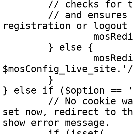
	// checks for the presence of a return url 

	// and ensures that this url is not the 
registration or logout 
		mosRedirect( $return );

	} else {

		mosRedirect( 
$mosConfig_live_site.'/
	}

} else if ($option == '
	// No cookie was set upon login. If it is 
set now, redirect to th
show error message.

	if (isset( 