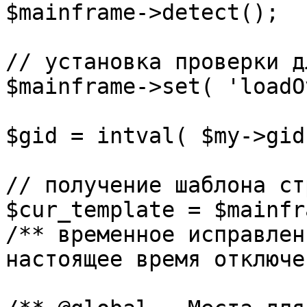
$mainframe->detect();

// установка проверки д
$mainframe->set( 'loadO
$gid = intval( $my->gid 
// получение шаблона ст
$cur_template = $mainfr
/** временное исправлен
настоящее время отключе