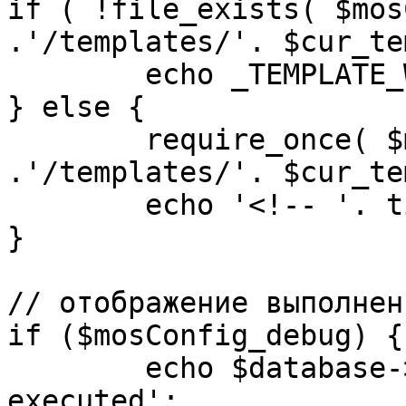
if ( !file_exists( $mos
.'/templates/'. $cur_te
	echo _TEMPLATE_WARN . $cur_template;

} else {

	require_once( $mosConfig_absolute_path 
.'/templates/'. $cur_te
	echo '<!-- '. time() .' -->';

}

// отображение выполнен
if ($mosConfig_debug) {

	echo $database->_ticker . ' queries 
executed';
