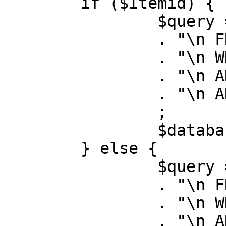
	if ($Itemid) {

		$query = "SELECT id, link"

		. "\n FROM #__menu"

		. "\n WHERE menutype = 'mainmenu'"

		. "\n AND id = " . (int) $Itemid

		. "\n AND published = 1"

		;

		$database->setQuery( $query );

	} else {

		$query = "SELECT id, link"

		. "\n FROM #__menu"

		. "\n WHERE menutype = 'mainmenu'"

		. "\n AND published = 1"
