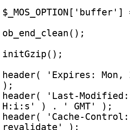
$_MOS_OPTION['buffer'] 
ob_end_clean();

initGzip();

header( 'Expires: Mon, 
);

header( 'Last-Modified:
H:i:s' ) . ' GMT' );

header( 'Cache-Control:
revalidate' );
