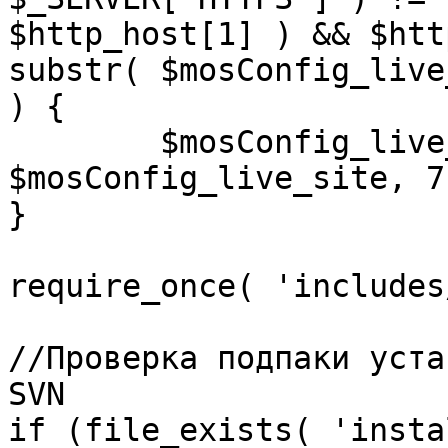
$http_host[1] ) && $htt
substr( $mosConfig_live
) {

	$mosConfig_live_site = 'https://'.substr( 
$mosConfig_live_site, 7 
}

require_once( 'includes
//Проверка подпаки уста
SVN

if (file_exists( 'insta