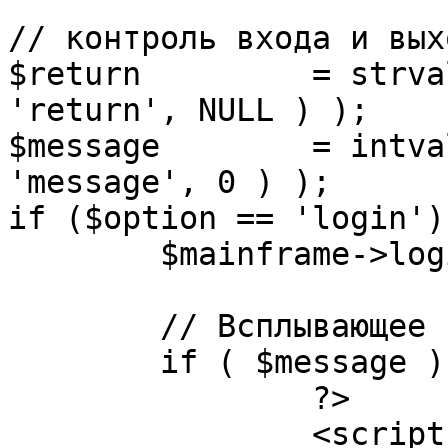
// контроль входа и вых
$return 	= strval( mosGetParam( $_REQUEST, 
'return', NULL ) );

$message 	= intval( mosGetParam( $_POST, 
'message', 0 ) );

if ($option == 'login') 
	$mainframe->login();

	// Всплывающее сообщение JS

	if ( $message ) {

		?>

		<script language="javascript" 