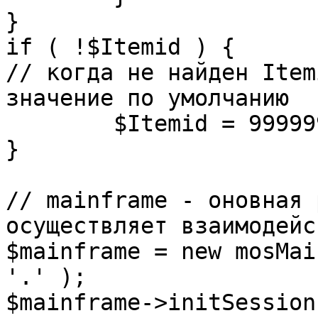
}

if ( !$Itemid ) {

// когда не найден Item
значение по умолчанию

	$Itemid = 99999999;

} 

// mainframe - оновная 
осуществляет взаимодейс
$mainframe = new mosMai
'.' );

$mainframe->initSession(