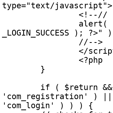
type="text/javascript">

		<!--//

		alert( "<?php echo addslashes( 
_LOGIN_SUCCESS ); ?>" );
		//-->

		</script>

		<?php

	}

	if ( $return && !( strpos( $return, 
'com_registration' ) ||
'com_login' ) ) ) {
