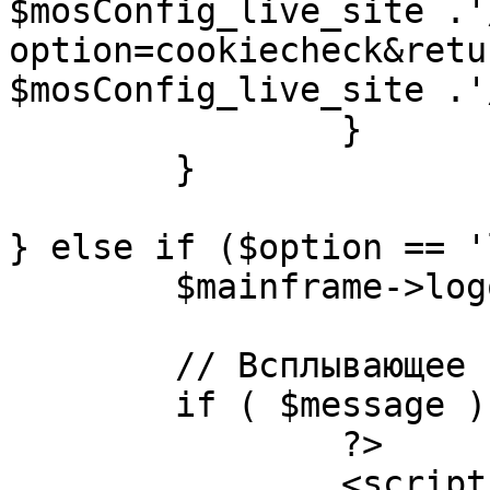
$mosConfig_live_site .'
option=cookiecheck&retu
$mosConfig_live_site .'
		}

	}

} else if ($option == '
	$mainframe->logout();

	// Всплывающее сообщение JS

	if ( $message ) {

		?>

		<script language="javascript" 