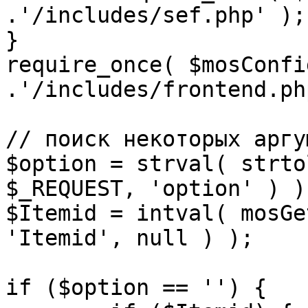
.'/includes/sef.php' );

}

require_once( $mosConfi
.'/includes/frontend.ph
// поиск некоторых аргу
$option = strval( strto
$_REQUEST, 'option' ) ) 
$Itemid = intval( mosGe
'Itemid', null ) );

if ($option == '') {
