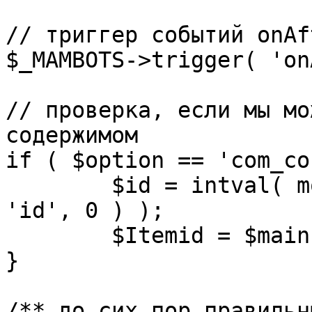
// триггер событий onAf
$_MAMBOTS->trigger( 'on
// проверка, если мы мо
содержимом

if ( $option == 'com_co
	$id = intval( mosGetParam( $_REQUEST, 
'id', 0 ) );

	$Itemid = $mainframe->getItemid( $id );

}

/** до сих пор правильн