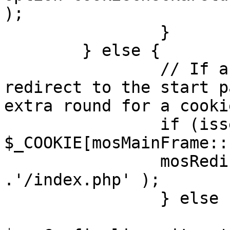
);

		}

	} else {

		// If a sessioncookie exists, 
redirect to the start p
extra round for a cooki
		if (isset( 
$_COOKIE[mosMainFrame::
		mosRedirect( $mosConfig_live_site 
.'/index.php' );

		} else {

			mosRedirect(