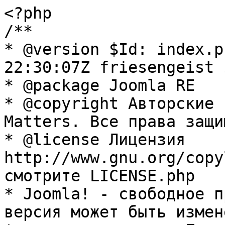
<?php

/**

* @version $Id: index.p
22:30:07Z friesengeist $
* @package Joomla RE

* @copyright Авторские 
Matters. Все права защи
* @license Лицензия 
http://www.gnu.org/copy
смотрите LICENSE.php

* Joomla! - свободное п
версия может быть измене