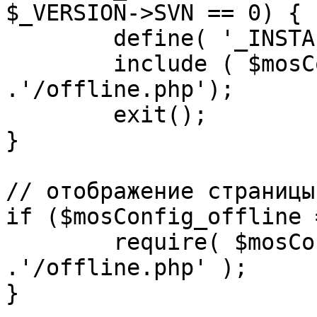
$_VERSION->SVN == 0) {

	define( '_INSTALL_CHECK', 1 );

	include ( $mosConfig_absolute_path 
.'/offline.php');

	exit();

}

// отображение страницы
if ($mosConfig_offline 
	require( $mosConfig_absolute_path 
.'/offline.php' );

}
