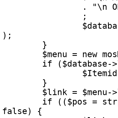
		. "\n ORDER BY parent, ordering"

		;

		$database->setQuery( $query, 0, 1 
);

	}

	$menu = new mosMenu( $database );

	if ($database->loadObject( $menu )) {

		$Itemid = $menu->id;

	}

	$link = $menu->link;

	if (($pos = strpos( $link, '?' )) !== 
false) {
