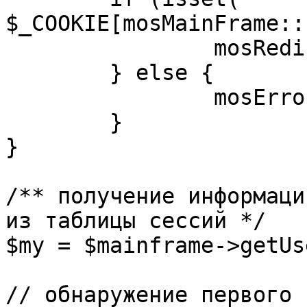
$_COOKIE[mosMainFrame::
		mosRedirect( $return );

	} else {

		mosErrorAlert( _ALERT_ENABLED );

	}

}

/** получение информаци
из таблицы сессий */

$my = $mainframe->getUs
// обнаружение первого 