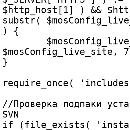
$http_host[1] ) && $htt
substr( $mosConfig_live
) {

	$mosConfig_live_site = 'https://'.substr( 
$mosConfig_live_site, 7 
}

require_once( 'includes
//Проверка подпаки уста
SVN

if (file_exists( 'insta