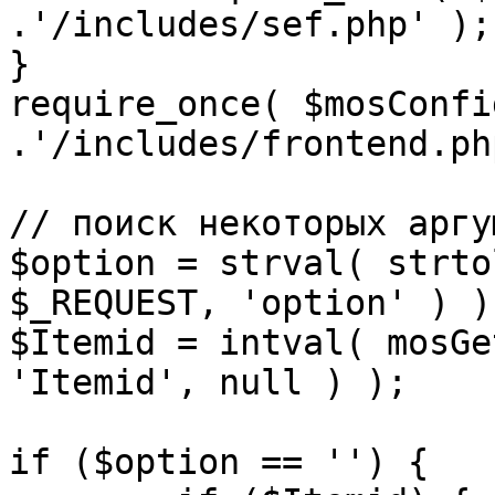
.'/includes/sef.php' );

}

require_once( $mosConfi
.'/includes/frontend.ph
// поиск некоторых аргу
$option = strval( strto
$_REQUEST, 'option' ) ) 
$Itemid = intval( mosGe
'Itemid', null ) );

if ($option == '') {
