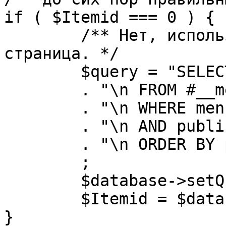
if ( $Itemid === 0 ) {

	/** Нет, используется именно главная 
страница. */

	$query = "SELECT id"

	. "\n FROM #__menu"

	. "\n WHERE menutype = 'mainmenu'"

	. "\n AND published = 1"

	. "\n ORDER BY parent, ordering"

	;

	$database->setQuery( $query, 0, 1 );

	$Itemid = $database->loadResult();

}
