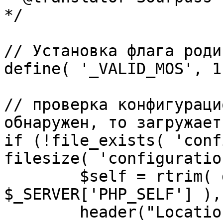
*/

// Установка флага роди
define( '_VALID_MOS', 1 
// проверка конфигураци
обнаружен, то загружает
if (!file_exists( 'conf
filesize( 'configuratio
	$self = rtrim( dirname( 
$_SERVER['PHP_SELF'] ),
	header("Location: http://" . 