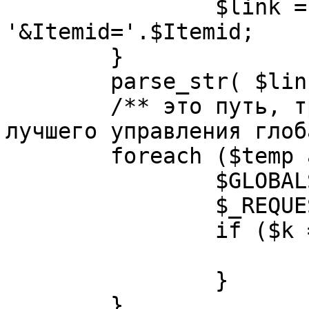
		$link = substr( $link, $pos+1 ). 
'&Itemid='.$Itemid;

	}

	parse_str( $link, $temp );

	/** это путь, требуется переделать для 
лучшего управления глоб
	foreach ($temp as $k=>$v) {

		$GLOBALS[$k] = $v;

		$_REQUEST[$k] = $v;

		if ($k == 'option') {

			$option = $v;
		}

	}
