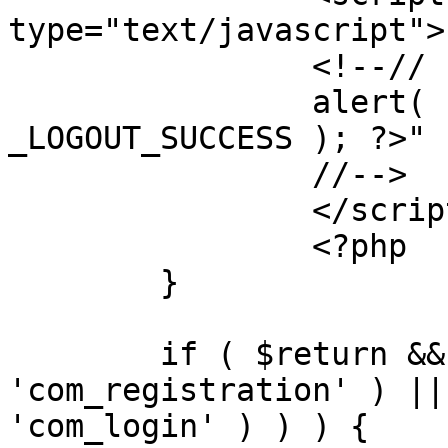
type="text/javascript">

		<!--//

		alert( "<?php echo addslashes( 
_LOGOUT_SUCCESS ); ?>" )
		//-->

		</script>

		<?php

	}

	if ( $return && !( strpos( $return, 
'com_registration' ) ||
'com_login' ) ) ) {
