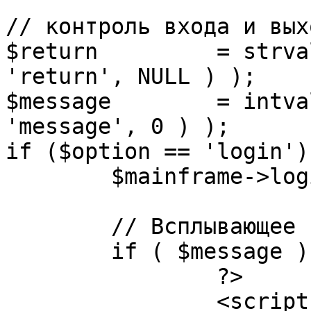
// контроль входа и вых
$return 	= strval( mosGetParam( $_REQUEST, 
'return', NULL ) );

$message 	= intval( mosGetParam( $_POST, 
'message', 0 ) );

if ($option == 'login') 
	$mainframe->login();

	// Всплывающее сообщение JS

	if ( $message ) {

		?>

		<script language="javascript" 