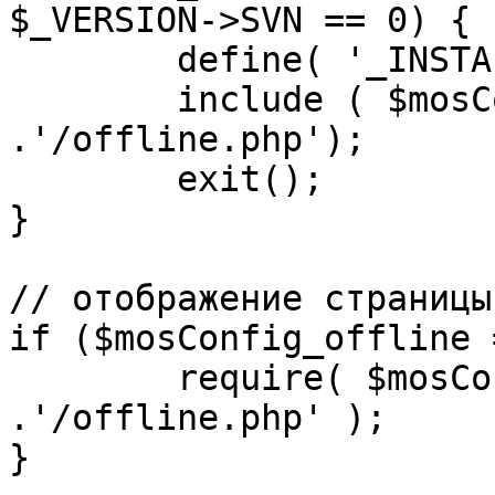
$_VERSION->SVN == 0) {

	define( '_INSTALL_CHECK', 1 );

	include ( $mosConfig_absolute_path 
.'/offline.php');

	exit();

}

// отображение страницы
if ($mosConfig_offline 
	require( $mosConfig_absolute_path 
.'/offline.php' );

}
