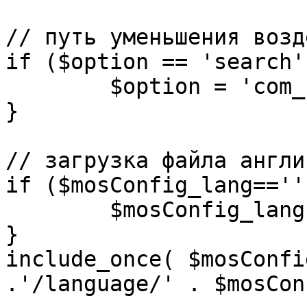
// путь уменьшения возд
if ($option == 'search')
	$option = 'com_search';

}

// загрузка файла англи
if ($mosConfig_lang=='')
	$mosConfig_lang = 'english';

}

include_once( $mosConfi
.'/language/' . $mosCon