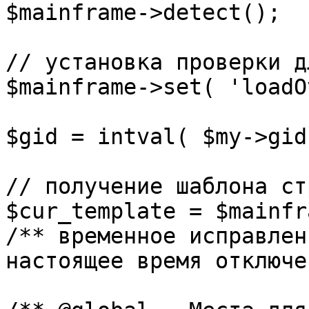
$mainframe->detect();

// установка проверки д
$mainframe->set( 'loadO
$gid = intval( $my->gid 
// получение шаблона ст
$cur_template = $mainfr
/** временное исправлен
настоящее время отключе