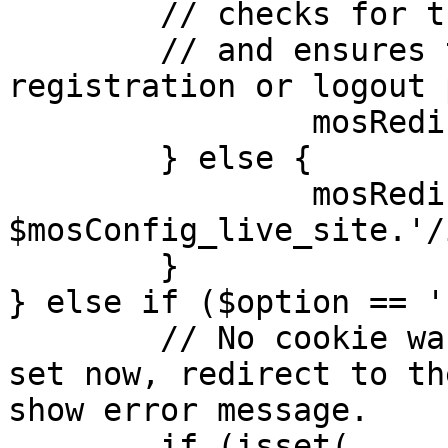
	// checks for the presence of a return url 

	// and ensures that this url is not the 
registration or logout 
		mosRedirect( $return );

	} else {

		mosRedirect( 
$mosConfig_live_site.'/
	}

} else if ($option == '
	// No cookie was set upon login. If it is 
set now, redirect to th
show error message.

	if (isset( 