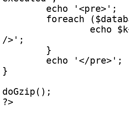
	echo '<pre>';

 	foreach ($database->_log as $k=>$sql) {

 		echo $k+1 . "\n" . $sql . '<hr 
/>';

	}

	echo '</pre>';

}

doGzip();

?>