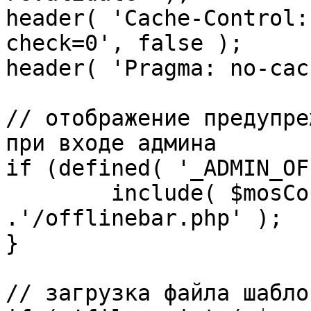
header( 'Cache-Control:
check=0', false );

header( 'Pragma: no-cac
// отображение предупре
при входе админа

if (defined( '_ADMIN_OF
	include( $mosConfig_absolute_path 
.'/offlinebar.php' );

}

// загрузка файла шаблон