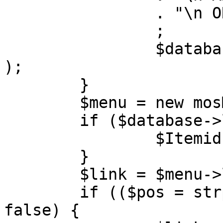
		. "\n ORDER BY parent, ordering"

		;

		$database->setQuery( $query, 0, 1 
);

	}

	$menu = new mosMenu( $database );

	if ($database->loadObject( $menu )) {

		$Itemid = $menu->id;

	}

	$link = $menu->link;

	if (($pos = strpos( $link, '?' )) !== 
false) {
