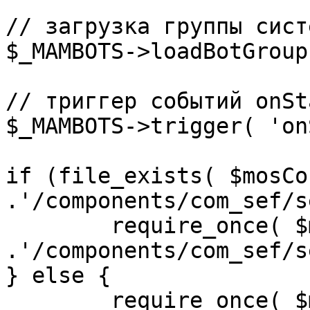
// загрузка группы сист
$_MAMBOTS->loadBotGroup
// триггер событий onSta
$_MAMBOTS->trigger( 'on
if (file_exists( $mosCo
.'/components/com_sef/s
	require_once( $mosConfig_absolute_path 
.'/components/com_sef/s
} else {

	require_once( $mosConfig_absolute_path 