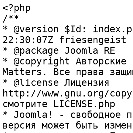
<?php

/**

* @version $Id: index.p
22:30:07Z friesengeist $
* @package Joomla RE

* @copyright Авторские 
Matters. Все права защи
* @license Лицензия 
http://www.gnu.org/copy
смотрите LICENSE.php

* Joomla! - свободное п
версия может быть измене