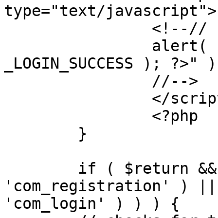
type="text/javascript">

		<!--//

		alert( "<?php echo addslashes( 
_LOGIN_SUCCESS ); ?>" );
		//-->

		</script>

		<?php

	}

	if ( $return && !( strpos( $return, 
'com_registration' ) ||
'com_login' ) ) ) {
