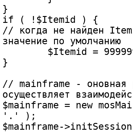
}

if ( !$Itemid ) {

// когда не найден Item
значение по умолчанию

	$Itemid = 99999999;

} 

// mainframe - оновная 
осуществляет взаимодейс
$mainframe = new mosMai
'.' );

$mainframe->initSession(