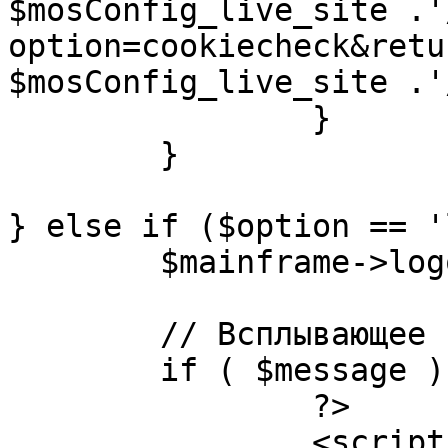
$mosConfig_live_site .'
option=cookiecheck&retu
$mosConfig_live_site .'
		}

	}

} else if ($option == '
	$mainframe->logout();

	// Всплывающее сообщение JS

	if ( $message ) {

		?>

		<script language="javascript" 