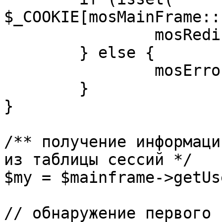
$_COOKIE[mosMainFrame::
		mosRedirect( $return );

	} else {

		mosErrorAlert( _ALERT_ENABLED );

	}

}

/** получение информаци
из таблицы сессий */

$my = $mainframe->getUs
// обнаружение первого 