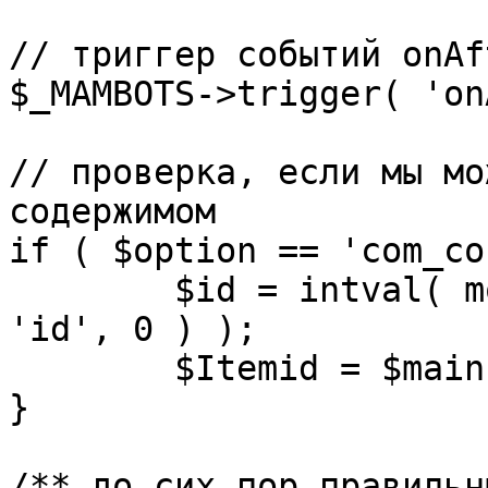
// триггер событий onAf
$_MAMBOTS->trigger( 'on
// проверка, если мы мо
содержимом

if ( $option == 'com_co
	$id = intval( mosGetParam( $_REQUEST, 
'id', 0 ) );

	$Itemid = $mainframe->getItemid( $id );

}

/** до сих пор правильн