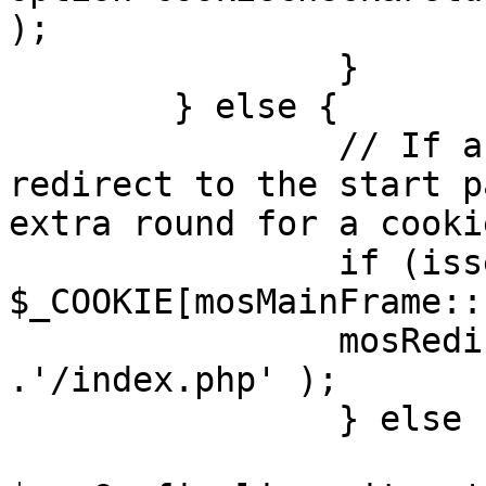
);

		}

	} else {

		// If a sessioncookie exists, 
redirect to the start p
extra round for a cooki
		if (isset( 
$_COOKIE[mosMainFrame::
		mosRedirect( $mosConfig_live_site 
.'/index.php' );

		} else {

			mosRedirect(