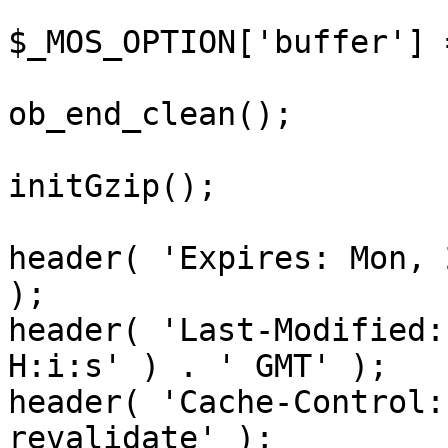
$_MOS_OPTION['buffer'] 
ob_end_clean();

initGzip();

header( 'Expires: Mon, 
);

header( 'Last-Modified:
H:i:s' ) . ' GMT' );

header( 'Cache-Control:
revalidate' );
