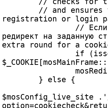
	// checks for the presence of a return url 

	// and ensures that this url is not the 
registration or login pa
		// Если sessioncookie существует, 
редирект на заданную ст
extra round for a cooki
		if (isset( 
$_COOKIE[mosMainFrame::
		mosRedirect( $return );

	} else {

			mosRedirect(
$mosConfig_live_site .'
option=cookiecheck&retu