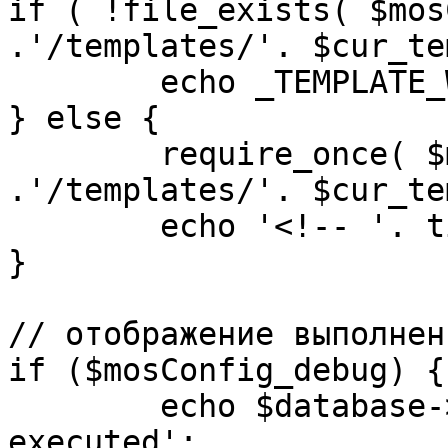
if ( !file_exists( $mos
.'/templates/'. $cur_te
	echo _TEMPLATE_WARN . $cur_template;

} else {

	require_once( $mosConfig_absolute_path 
.'/templates/'. $cur_te
	echo '<!-- '. time() .' -->';

}

// отображение выполнен
if ($mosConfig_debug) {

	echo $database->_ticker . ' queries 
executed';
