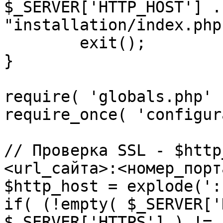
$_SERVER['HTTP_HOST'] .
"installation/index.php"
	exit();

}

require( 'globals.php' )
require_once( 'configur
// Проверка SSL - $http
<url_сайта>:<номер_порт
$http_host = explode(':
if( (!empty( $_SERVER['
$_SERVER['HTTPS'] ) != 