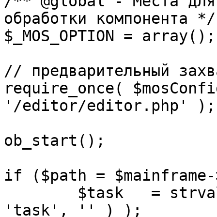
/** @global - Места для
обработки компонента */

$_MOS_OPTION = array();

// предварительный захв
require_once( $mosConfi
'/editor/editor.php' );

ob_start();		 

if ($path = $mainframe-
	$task 	= strval( mosGetParam( $_REQUEST, 
'task', '' ) );
