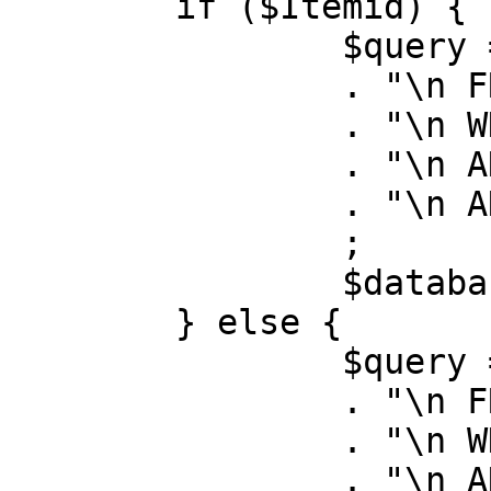
	if ($Itemid) {

		$query = "SELECT id, link"

		. "\n FROM #__menu"

		. "\n WHERE menutype = 'mainmenu'"

		. "\n AND id = " . (int) $Itemid

		. "\n AND published = 1"

		;

		$database->setQuery( $query );

	} else {

		$query = "SELECT id, link"

		. "\n FROM #__menu"

		. "\n WHERE menutype = 'mainmenu'"

		. "\n AND published = 1"
