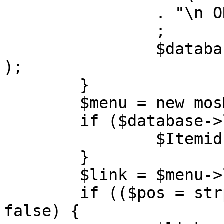
		. "\n ORDER BY parent, ordering"

		;

		$database->setQuery( $query, 0, 1 
);

	}

	$menu = new mosMenu( $database );

	if ($database->loadObject( $menu )) {

		$Itemid = $menu->id;

	}

	$link = $menu->link;

	if (($pos = strpos( $link, '?' )) !== 
false) {
