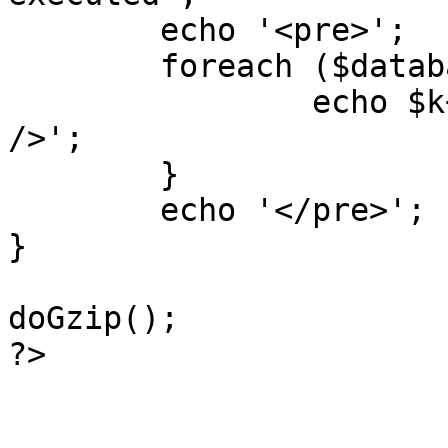
	echo '<pre>';

 	foreach ($database->_log as $k=>$sql) {

 		echo $k+1 . "\n" . $sql . '<hr 
/>';

	}

	echo '</pre>';

}

doGzip();

?>