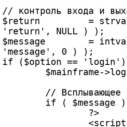
// контроль входа и вых
$return 	= strval( mosGetParam( $_REQUEST, 
'return', NULL ) );

$message 	= intval( mosGetParam( $_POST, 
'message', 0 ) );

if ($option == 'login') 
	$mainframe->login();

	// Всплывающее сообщение JS

	if ( $message ) {

		?>

		<script language="javascript" 