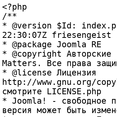
<?php

/**

* @version $Id: index.p
22:30:07Z friesengeist $
* @package Joomla RE

* @copyright Авторские 
Matters. Все права защи
* @license Лицензия 
http://www.gnu.org/copy
смотрите LICENSE.php

* Joomla! - свободное п
версия может быть измене