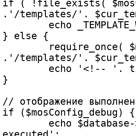
if ( !file_exists( $mos
.'/templates/'. $cur_te
	echo _TEMPLATE_WARN . $cur_template;

} else {

	require_once( $mosConfig_absolute_path 
.'/templates/'. $cur_te
	echo '<!-- '. time() .' -->';

}

// отображение выполнен
if ($mosConfig_debug) {

	echo $database->_ticker . ' queries 
executed';
