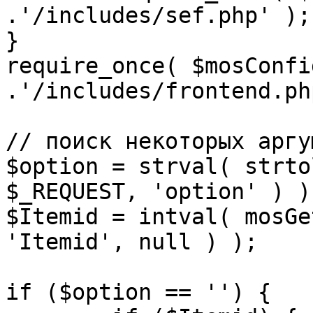
.'/includes/sef.php' );

}

require_once( $mosConfi
.'/includes/frontend.ph
// поиск некоторых аргу
$option = strval( strto
$_REQUEST, 'option' ) ) 
$Itemid = intval( mosGe
'Itemid', null ) );

if ($option == '') {
