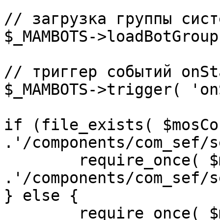
// загрузка группы сист
$_MAMBOTS->loadBotGroup
// триггер событий onSta
$_MAMBOTS->trigger( 'on
if (file_exists( $mosCo
.'/components/com_sef/s
	require_once( $mosConfig_absolute_path 
.'/components/com_sef/s
} else {

	require_once( $mosConfig_absolute_path 