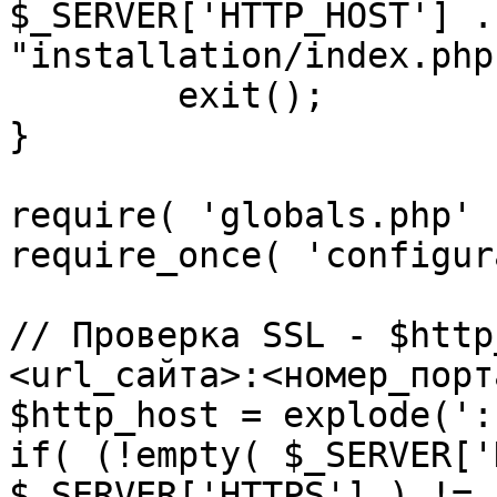
$_SERVER['HTTP_HOST'] .
"installation/index.php"
	exit();

}

require( 'globals.php' )
require_once( 'configur
// Проверка SSL - $http
<url_сайта>:<номер_порт
$http_host = explode(':
if( (!empty( $_SERVER['
$_SERVER['HTTPS'] ) != 