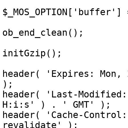
$_MOS_OPTION['buffer'] 
ob_end_clean();

initGzip();

header( 'Expires: Mon, 
);

header( 'Last-Modified:
H:i:s' ) . ' GMT' );

header( 'Cache-Control:
revalidate' );
