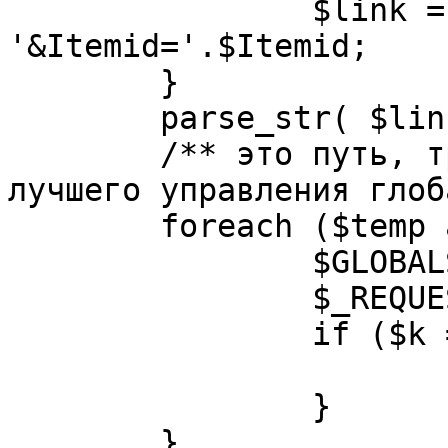
		$link = substr( $link, $pos+1 ). 
'&Itemid='.$Itemid;

	}

	parse_str( $link, $temp );

	/** это путь, требуется переделать для 
лучшего управления глоб
	foreach ($temp as $k=>$v) {

		$GLOBALS[$k] = $v;

		$_REQUEST[$k] = $v;

		if ($k == 'option') {

			$option = $v;
		}

	}
