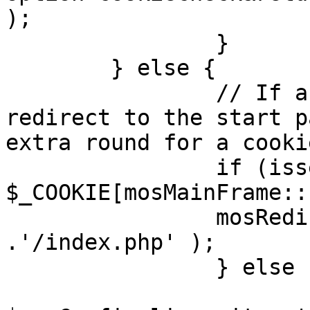
);

		}

	} else {

		// If a sessioncookie exists, 
redirect to the start p
extra round for a cooki
		if (isset( 
$_COOKIE[mosMainFrame::
		mosRedirect( $mosConfig_live_site 
.'/index.php' );

		} else {

			mosRedirect(