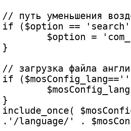
// путь уменьшения возд
if ($option == 'search')
	$option = 'com_search';

}

// загрузка файла англи
if ($mosConfig_lang=='')
	$mosConfig_lang = 'english';

}

include_once( $mosConfi
.'/language/' . $mosCon