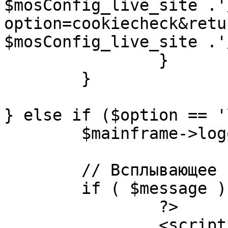
$mosConfig_live_site .'
option=cookiecheck&retu
$mosConfig_live_site .'
		}

	}

} else if ($option == '
	$mainframe->logout();

	// Всплывающее сообщение JS

	if ( $message ) {

		?>

		<script language="javascript" 