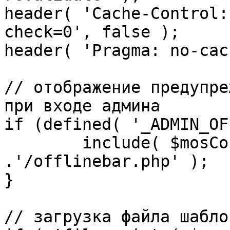
header( 'Cache-Control:
check=0', false );

header( 'Pragma: no-cac
// отображение предупре
при входе админа

if (defined( '_ADMIN_OF
	include( $mosConfig_absolute_path 
.'/offlinebar.php' );

}

// загрузка файла шаблон