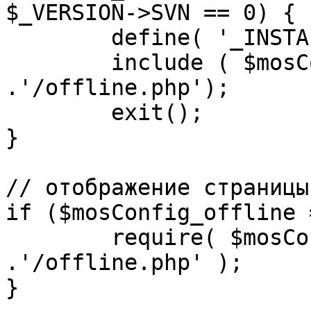
$_VERSION->SVN == 0) {

	define( '_INSTALL_CHECK', 1 );

	include ( $mosConfig_absolute_path 
.'/offline.php');

	exit();

}

// отображение страницы
if ($mosConfig_offline 
	require( $mosConfig_absolute_path 
.'/offline.php' );

}
