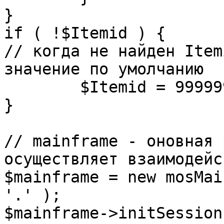
}

if ( !$Itemid ) {

// когда не найден Item
значение по умолчанию

	$Itemid = 99999999;

} 

// mainframe - оновная 
осуществляет взаимодейс
$mainframe = new mosMai
'.' );

$mainframe->initSession(