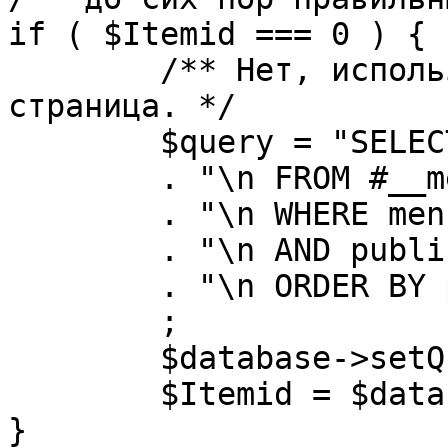
if ( $Itemid === 0 ) {

	/** Нет, используется именно главная 
страница. */

	$query = "SELECT id"

	. "\n FROM #__menu"

	. "\n WHERE menutype = 'mainmenu'"

	. "\n AND published = 1"

	. "\n ORDER BY parent, ordering"

	;

	$database->setQuery( $query, 0, 1 );

	$Itemid = $database->loadResult();

}
