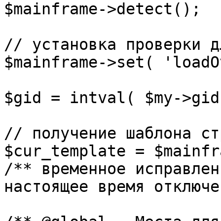
$mainframe->detect();

// установка проверки д
$mainframe->set( 'loadO
$gid = intval( $my->gid 
// получение шаблона ст
$cur_template = $mainfr
/** временное исправлен
настоящее время отключе