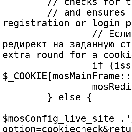
	// checks for the presence of a return url 

	// and ensures that this url is not the 
registration or login pa
		// Если sessioncookie существует, 
редирект на заданную ст
extra round for a cooki
		if (isset( 
$_COOKIE[mosMainFrame::
		mosRedirect( $return );

	} else {

			mosRedirect(
$mosConfig_live_site .'
option=cookiecheck&retu