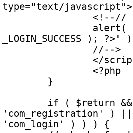
type="text/javascript">

		<!--//

		alert( "<?php echo addslashes( 
_LOGIN_SUCCESS ); ?>" );
		//-->

		</script>

		<?php

	}

	if ( $return && !( strpos( $return, 
'com_registration' ) ||
'com_login' ) ) ) {
