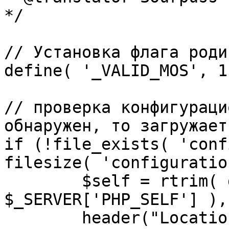
*/

// Установка флага роди
define( '_VALID_MOS', 1 
// проверка конфигураци
обнаружен, то загружает
if (!file_exists( 'conf
filesize( 'configuratio
	$self = rtrim( dirname( 
$_SERVER['PHP_SELF'] ),
	header("Location: http://" . 