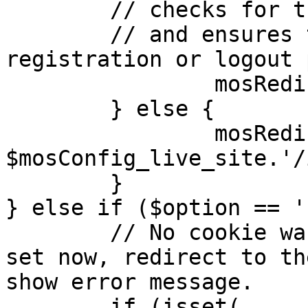
	// checks for the presence of a return url 

	// and ensures that this url is not the 
registration or logout 
		mosRedirect( $return );

	} else {

		mosRedirect( 
$mosConfig_live_site.'/
	}

} else if ($option == '
	// No cookie was set upon login. If it is 
set now, redirect to th
show error message.

	if (isset( 