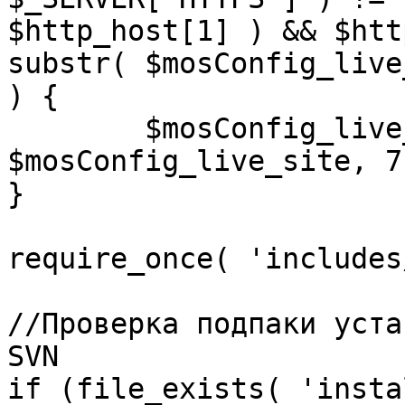
$http_host[1] ) && $htt
substr( $mosConfig_live
) {

	$mosConfig_live_site = 'https://'.substr( 
$mosConfig_live_site, 7 
}

require_once( 'includes
//Проверка подпаки уста
SVN

if (file_exists( 'insta