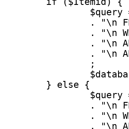
	if ($Itemid) {

		$query = "SELECT id, link"

		. "\n FROM #__menu"

		. "\n WHERE menutype = 'mainmenu'"

		. "\n AND id = " . (int) $Itemid

		. "\n AND published = 1"

		;

		$database->setQuery( $query );

	} else {

		$query = "SELECT id, link"

		. "\n FROM #__menu"

		. "\n WHERE menutype = 'mainmenu'"

		. "\n AND published = 1"
