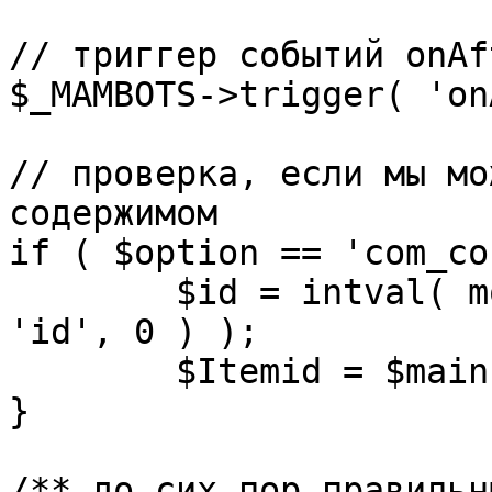
// триггер событий onAf
$_MAMBOTS->trigger( 'on
// проверка, если мы мо
содержимом

if ( $option == 'com_co
	$id = intval( mosGetParam( $_REQUEST, 
'id', 0 ) );

	$Itemid = $mainframe->getItemid( $id );

}

/** до сих пор правильн