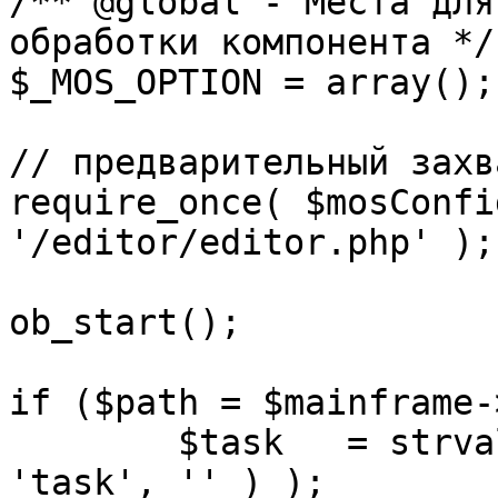
/** @global - Места для
обработки компонента */

$_MOS_OPTION = array();

// предварительный захв
require_once( $mosConfi
'/editor/editor.php' );

ob_start();		 

if ($path = $mainframe-
	$task 	= strval( mosGetParam( $_REQUEST, 
'task', '' ) );
