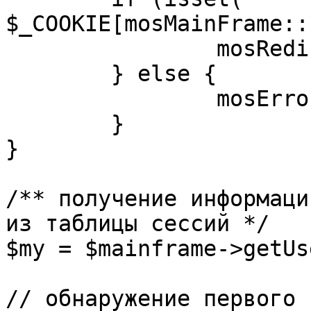
$_COOKIE[mosMainFrame::
		mosRedirect( $return );

	} else {

		mosErrorAlert( _ALERT_ENABLED );

	}

}

/** получение информаци
из таблицы сессий */

$my = $mainframe->getUs
// обнаружение первого 