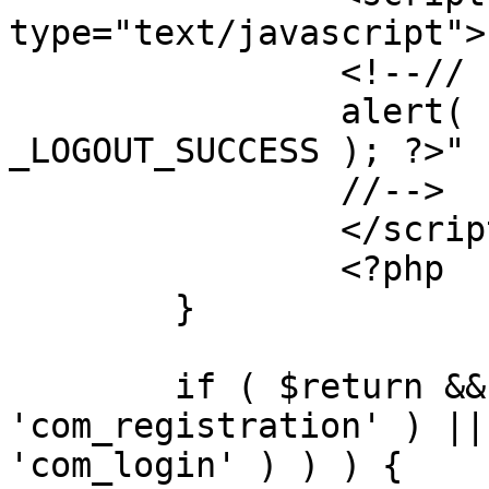
type="text/javascript">

		<!--//

		alert( "<?php echo addslashes( 
_LOGOUT_SUCCESS ); ?>" )
		//-->

		</script>

		<?php

	}

	if ( $return && !( strpos( $return, 
'com_registration' ) ||
'com_login' ) ) ) {
