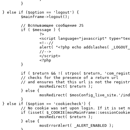
	}

} else if ($option == 'logout') {

	$mainframe->logout();

	// Всплывающее сообщение JS

	if ( $message ) {

		?>

		<script language="javascript" type="text/javascript">

		<!--//

		alert( "<?php echo addslashes( _LOGOUT_SUCCESS ); ?>" );

		//-->

		</script>

		<?php

	}

	if ( $return && !( strpos( $return, 'com_registration' ) || strpos( $return, 'com_login' ) ) ) {

	// checks for the presence of a return url 

	// and ensures that this url is not the registration or logout pages

		mosRedirect( $return );

	} else {

		mosRedirect( $mosConfig_live_site.'/index.php' );

	}

} else if ($option == 'cookiecheck') {

	// No cookie was set upon login. If it is set now, redirect to the given page. Otherwise, show error message.

	if (isset( $_COOKIE[mosMainFrame::sessionCookieName()] )) {

		mosRedirect( $return );

	} else {

		mosErrorAlert( _ALERT_ENABLED );

	}
