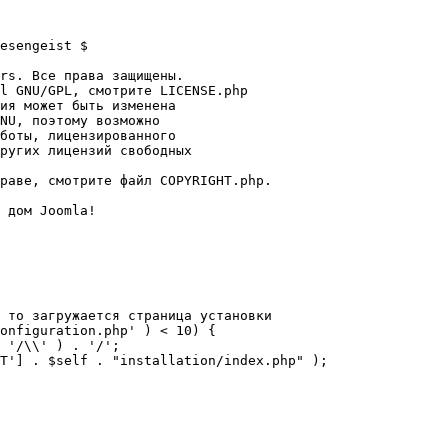
esengeist $

rs. Все права защищены.

l GNU/GPL, смотрите LICENSE.php

ия может быть изменена

NU, поэтому возможно

боты, лицензированного

ругих лицензий свободных 

раве, смотрите файл COPYRIGHT.php.

 дом Joomla!

 то загружается страница установки

onfiguration.php' ) < 10) {
