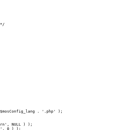
$mosConfig_lang . '.php' );
