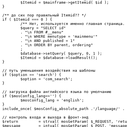
	$Itemid = $mainframe->getItemid( $id );

}

/** до сих пор правильный Itemid?? */

if ( $Itemid === 0 ) {

	/** Нет, используется именно главная страница. */

	$query = "SELECT id"

	. "\n FROM #__menu"

	. "\n WHERE menutype = 'mainmenu'"

	. "\n AND published = 1"

	. "\n ORDER BY parent, ordering"

	;

	$database->setQuery( $query, 0, 1 );

	$Itemid = $database->loadResult();

}

// путь уменьшения воздействия на шаблоны

if ($option == 'search') {

	$option = 'com_search';

}

// загрузка файла английского языка по умолчанию

if ($mosConfig_lang=='') {

	$mosConfig_lang = 'english';

}

include_once( $mosConfig_absolute_path .'/language/' . 
// контроль входа и выхода в фронт-энд 

$return 	= strval( mosGetParam( $_REQUEST, 'return', NULL ) );

$message 	= intval( mosGetParam( $_POST, 'message', 0 ) );
