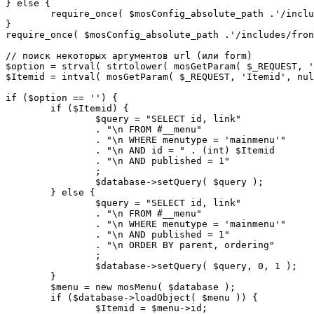
} else {

	require_once( $mosConfig_absolute_path .'/includes/sef.php' );

}

require_once( $mosConfig_absolute_path .'/includes/fron
// поиск некоторых аргументов url (или form)

$option = strval( strtolower( mosGetParam( $_REQUEST, '
$Itemid = intval( mosGetParam( $_REQUEST, 'Itemid', nul
if ($option == '') {

	if ($Itemid) {

		$query = "SELECT id, link"

		. "\n FROM #__menu"

		. "\n WHERE menutype = 'mainmenu'"

		. "\n AND id = " . (int) $Itemid

		. "\n AND published = 1"

		;

		$database->setQuery( $query );

	} else {

		$query = "SELECT id, link"

		. "\n FROM #__menu"

		. "\n WHERE menutype = 'mainmenu'"

		. "\n AND published = 1"

		. "\n ORDER BY parent, ordering"

		;

		$database->setQuery( $query, 0, 1 );

	}

	$menu = new mosMenu( $database );

	if ($database->loadObject( $menu )) {

		$Itemid = $menu->id;
