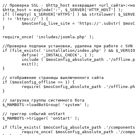
// Проверка SSL - $http_host возвращает <url_сайта>:<но
$http_host = explode(':', $_SERVER['HTTP_HOST'] );

if( (!empty( $_SERVER['HTTPS'] ) && strtolower( $_SERVE
) != 'https://' ) {

	$mosConfig_live_site = 'https://'.substr( $mosConfig_live_site, 7 );

}

require_once( 'includes/joomla.php' );

//Проверка подпаки установки, удалена при работе с SVN

if (file_exists( 'installation/index.php' ) && $_VERSIO
	define( '_INSTALL_CHECK', 1 );

	include ( $mosConfig_absolute_path .'/offline.php');

	exit();

}

// отображение страницы выключенного сайта

if ($mosConfig_offline == 1) {

	require( $mosConfig_absolute_path .'/offline.php' );

}

// загрузка группы системного бота

$_MAMBOTS->loadBotGroup( 'system' );

// триггер событий onStart

$_MAMBOTS->trigger( 'onStart' );

if (file_exists( $mosConfig_absolute_path .'/components
	require_once( $mosConfig_absolute_path .'/components/com_sef/sef.php' );
