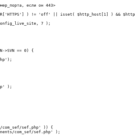
мер_порта, если он 443>

R['HTTPS'] ) != 'off' || isset( $http_host[1] ) && $http
N->SVN == 0) {

/com_sef/sef.php' )) {
