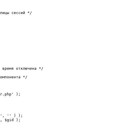
лицы сессий */

 время отключена */

омпонента */

r.php' );
