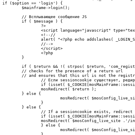
if ($option == 'login') {

	$mainframe->login();

	// Всплывающее сообщение JS

	if ( $message ) {

		?>

		<script language="javascript" type="text/javascript">

		<!--//

		alert( "<?php echo addslashes( _LOGIN_SUCCESS ); ?>" );

		//-->

		</script>

		<?php

	}

	if ( $return && !( strpos( $return, 'com_registration' ) || strpos( $return, 'com_login' ) ) ) {

	// checks for the presence of a return url 

	// and ensures that this url is not the registration or login pages

		// Если sessioncookie существует, редирект на заданную страницу. Otherwise, take an extra round for a cookiecheck

		if (isset( $_COOKIE[mosMainFrame::sessionCookieName()] )) {

		mosRedirect( $return );

	} else {

			mosRedirect( $mosConfig_live_site .'/index.php?option=cookiecheck&return=' . urlencode( $return ) );

		}

	} else {

		// If a sessioncookie exists, redirect to the start page. Otherwise, take an extra round for a cookiecheck

		if (isset( $_COOKIE[mosMainFrame::sessionCookieName()] )) {

		mosRedirect( $mosConfig_live_site .'/index.php' );

		} else {

			mosRedirect( $mosConfig_live_site .'/index.php?option=cookiecheck&return=' . urlencode( $mosConfig_live_site .'/index.php' ) );

		}
