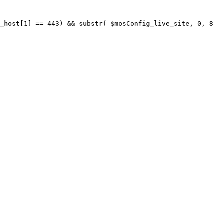
_host[1] == 443) && substr( $mosConfig_live_site, 0, 8 