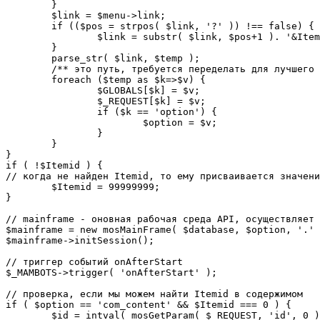
	}

	$link = $menu->link;

	if (($pos = strpos( $link, '?' )) !== false) {

		$link = substr( $link, $pos+1 ). '&Itemid='.$Itemid;

	}

	parse_str( $link, $temp );

	/** это путь, требуется переделать для лучшего управления глобальными переменными */

	foreach ($temp as $k=>$v) {

		$GLOBALS[$k] = $v;

		$_REQUEST[$k] = $v;

		if ($k == 'option') {

			$option = $v;

		}

	}

}

if ( !$Itemid ) {

// когда не найден Itemid, то ему присваивается значени
	$Itemid = 99999999;

} 

// mainframe - оновная рабочая среда API, осуществляет 
$mainframe = new mosMainFrame( $database, $option, '.' 
$mainframe->initSession();

// триггер событий onAfterStart

$_MAMBOTS->trigger( 'onAfterStart' );

// проверка, если мы можем найти Itemid в содержимом

if ( $option == 'com_content' && $Itemid === 0 ) {

	$id = intval( mosGetParam( $_REQUEST, 'id', 0 ) );
