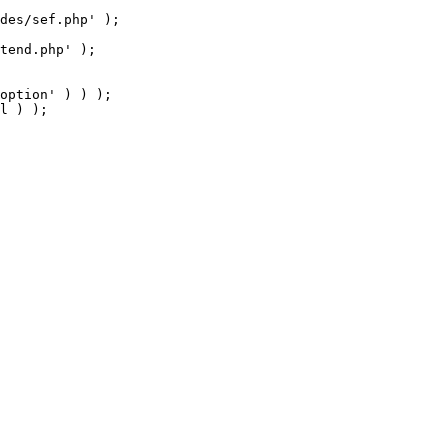
tend.php' );

option' ) ) );

l ) );
