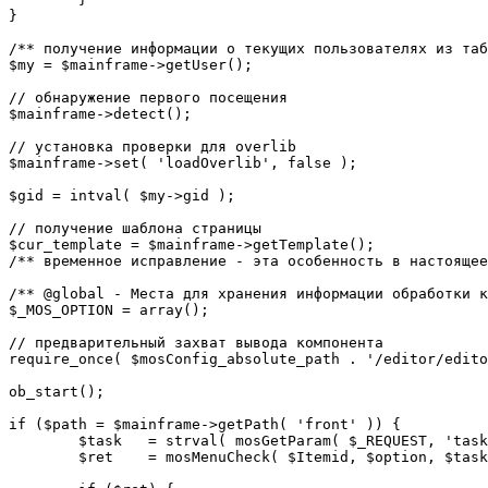
}

/** получение информации о текущих пользователях из таб
$my = $mainframe->getUser();

// обнаружение первого посещения

$mainframe->detect();

// установка проверки для overlib

$mainframe->set( 'loadOverlib', false );

$gid = intval( $my->gid );

// получение шаблона страницы

$cur_template = $mainframe->getTemplate();

/** временное исправление - эта особенность в настоящее
/** @global - Места для хранения информации обработки к
$_MOS_OPTION = array();

// предварительный захват вывода компонента

require_once( $mosConfig_absolute_path . '/editor/edito
ob_start();		 

if ($path = $mainframe->getPath( 'front' )) {

	$task 	= strval( mosGetParam( $_REQUEST, 'task', '' ) );

	$ret 	= mosMenuCheck( $Itemid, $option, $task, $gid );
