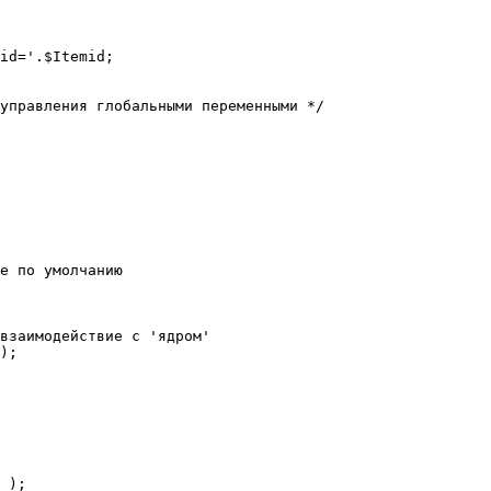
е по умолчанию

взаимодействие с 'ядром'

);
