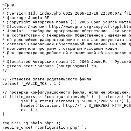
<?php

/**

* @version $Id: index.php 6022 2006-12-18 22:30:07Z fri
* @package Joomla RE

* @copyright Авторские права (C) 2005 Open Source Matte
* @license Лицензия http://www.gnu.org/copyleft/gpl.htm
* Joomla! - свободное программное обеспечение. Эта верс
* в соответствии с Генеральной Общественной Лицензией G
* её дальнейшее распространение в составе результата ра
* согласно Генеральной Общественной Лицензией GNU или д
* программ или программ с открытым исходным кодом.

* Для просмотра подробностей и замечаний об авторском п
* 

* @localized Авторские права (C) 2006 Joom.Ru - Русский
* @translator Sourpuss (sourpuss@mail.ru)

*/

// Установка флага родительского файла 

define( '_VALID_MOS', 1 );

// проверка конфигурационного файла, если не обнаружен,
if (!file_exists( 'configuration.php' ) || filesize( 'c
	$self = rtrim( dirname( $_SERVER['PHP_SELF'] ), '/\\' ) . '/';

	header("Location: http://" . $_SERVER['HTTP_HOST'] . $self . "installation/index.php" );

	exit();

}

require( 'globals.php' );

require_once( 'configuration.php' );
