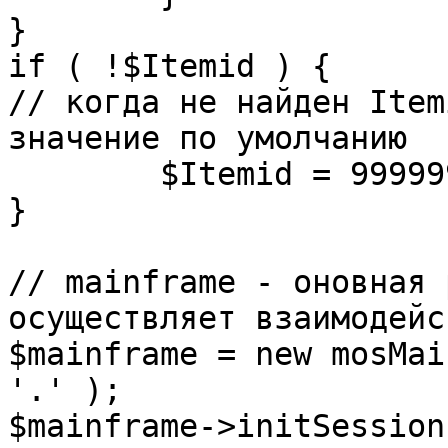
}

if ( !$Itemid ) {

// когда не найден Item
значение по умолчанию

	$Itemid = 99999999;

} 

// mainframe - оновная 
осуществляет взаимодейс
$mainframe = new mosMai
'.' );

$mainframe->initSession(