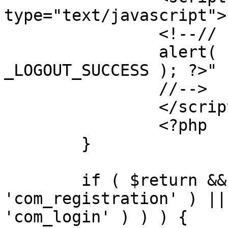
type="text/javascript">

		<!--//

		alert( "<?php echo addslashes( 
_LOGOUT_SUCCESS ); ?>" )
		//-->

		</script>

		<?php

	}

	if ( $return && !( strpos( $return, 
'com_registration' ) ||
'com_login' ) ) ) {
