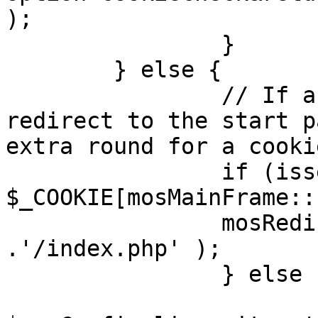
);

		}

	} else {

		// If a sessioncookie exists, 
redirect to the start p
extra round for a cooki
		if (isset( 
$_COOKIE[mosMainFrame::
		mosRedirect( $mosConfig_live_site 
.'/index.php' );

		} else {

			mosRedirect(