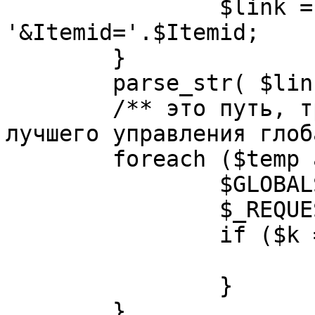
		$link = substr( $link, $pos+1 ). 
'&Itemid='.$Itemid;

	}

	parse_str( $link, $temp );

	/** это путь, требуется переделать для 
лучшего управления глоб
	foreach ($temp as $k=>$v) {

		$GLOBALS[$k] = $v;

		$_REQUEST[$k] = $v;

		if ($k == 'option') {

			$option = $v;
		}

	}
