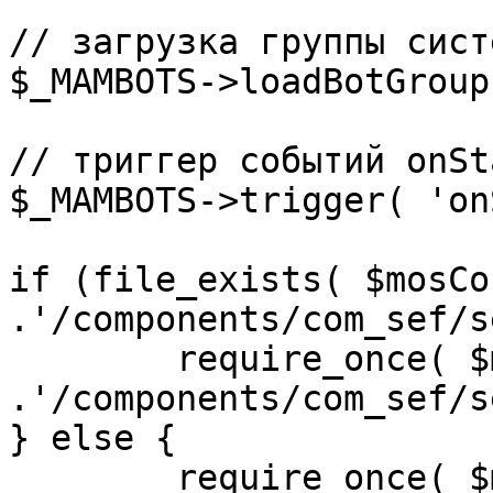
// загрузка группы сист
$_MAMBOTS->loadBotGroup
// триггер событий onSta
$_MAMBOTS->trigger( 'on
if (file_exists( $mosCo
.'/components/com_sef/s
	require_once( $mosConfig_absolute_path 
.'/components/com_sef/s
} else {

	require_once( $mosConfig_absolute_path 