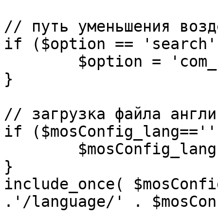
// путь уменьшения возд
if ($option == 'search')
	$option = 'com_search';

}

// загрузка файла англи
if ($mosConfig_lang=='')
	$mosConfig_lang = 'english';

}

include_once( $mosConfi
.'/language/' . $mosCon