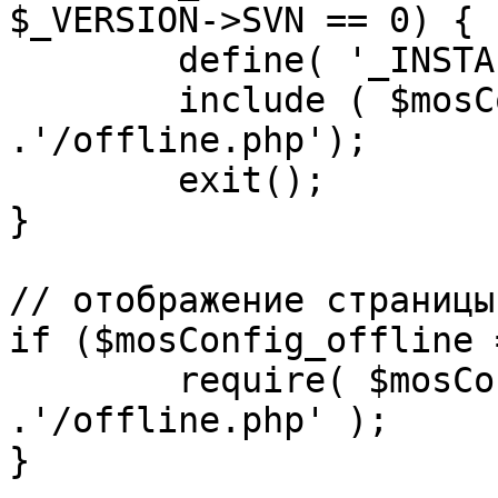
$_VERSION->SVN == 0) {

	define( '_INSTALL_CHECK', 1 );

	include ( $mosConfig_absolute_path 
.'/offline.php');

	exit();

}

// отображение страницы
if ($mosConfig_offline 
	require( $mosConfig_absolute_path 
.'/offline.php' );

}
