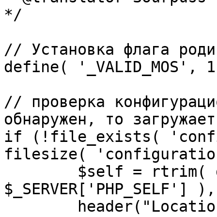
*/

// Установка флага роди
define( '_VALID_MOS', 1 
// проверка конфигураци
обнаружен, то загружает
if (!file_exists( 'conf
filesize( 'configuratio
	$self = rtrim( dirname( 
$_SERVER['PHP_SELF'] ),
	header("Location: http://" . 