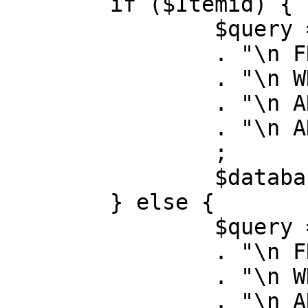
	if ($Itemid) {

		$query = "SELECT id, link"

		. "\n FROM #__menu"

		. "\n WHERE menutype = 'mainmenu'"

		. "\n AND id = " . (int) $Itemid

		. "\n AND published = 1"

		;

		$database->setQuery( $query );

	} else {

		$query = "SELECT id, link"

		. "\n FROM #__menu"

		. "\n WHERE menutype = 'mainmenu'"

		. "\n AND published = 1"
