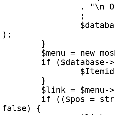
		. "\n ORDER BY parent, ordering"

		;

		$database->setQuery( $query, 0, 1 
);

	}

	$menu = new mosMenu( $database );

	if ($database->loadObject( $menu )) {

		$Itemid = $menu->id;

	}

	$link = $menu->link;

	if (($pos = strpos( $link, '?' )) !== 
false) {
