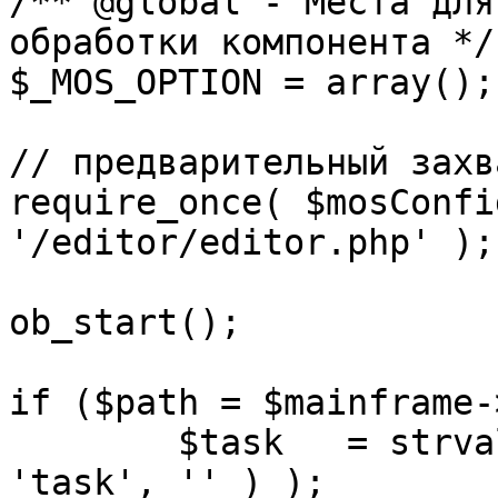
/** @global - Места для
обработки компонента */

$_MOS_OPTION = array();

// предварительный захв
require_once( $mosConfi
'/editor/editor.php' );

ob_start();		 

if ($path = $mainframe-
	$task 	= strval( mosGetParam( $_REQUEST, 
'task', '' ) );
