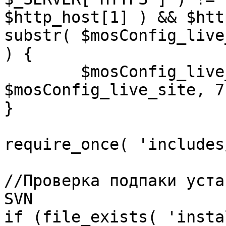
$http_host[1] ) && $htt
substr( $mosConfig_live
) {

	$mosConfig_live_site = 'https://'.substr( 
$mosConfig_live_site, 7 
}

require_once( 'includes
//Проверка подпаки уста
SVN

if (file_exists( 'insta