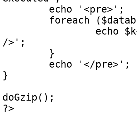
	echo '<pre>';

 	foreach ($database->_log as $k=>$sql) {

 		echo $k+1 . "\n" . $sql . '<hr 
/>';

	}

	echo '</pre>';

}

doGzip();

?>