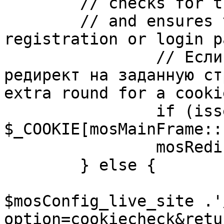
	// checks for the presence of a return url 

	// and ensures that this url is not the 
registration or login pa
		// Если sessioncookie существует, 
редирект на заданную ст
extra round for a cooki
		if (isset( 
$_COOKIE[mosMainFrame::
		mosRedirect( $return );

	} else {

			mosRedirect(
$mosConfig_live_site .'
option=cookiecheck&retu