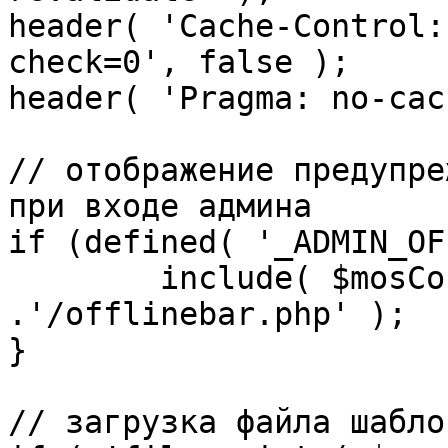
header( 'Cache-Control:
check=0', false );

header( 'Pragma: no-cac
// отображение предупре
при входе админа

if (defined( '_ADMIN_OF
	include( $mosConfig_absolute_path 
.'/offlinebar.php' );

}

// загрузка файла шаблон