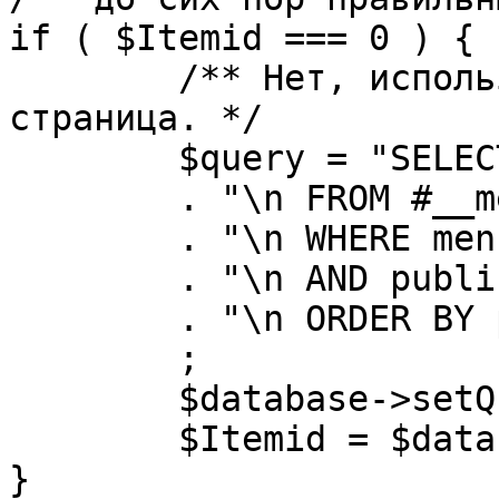
if ( $Itemid === 0 ) {

	/** Нет, используется именно главная 
страница. */

	$query = "SELECT id"

	. "\n FROM #__menu"

	. "\n WHERE menutype = 'mainmenu'"

	. "\n AND published = 1"

	. "\n ORDER BY parent, ordering"

	;

	$database->setQuery( $query, 0, 1 );

	$Itemid = $database->loadResult();

}
