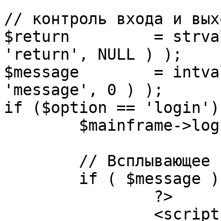
// контроль входа и вых
$return 	= strval( mosGetParam( $_REQUEST, 
'return', NULL ) );

$message 	= intval( mosGetParam( $_POST, 
'message', 0 ) );

if ($option == 'login') 
	$mainframe->login();

	// Всплывающее сообщение JS

	if ( $message ) {

		?>

		<script language="javascript" 