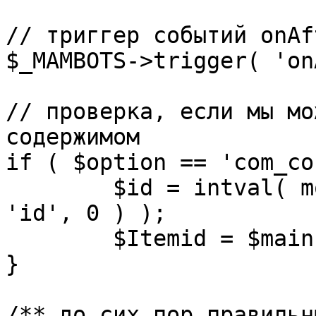
// триггер событий onAf
$_MAMBOTS->trigger( 'on
// проверка, если мы мо
содержимом

if ( $option == 'com_co
	$id = intval( mosGetParam( $_REQUEST, 
'id', 0 ) );

	$Itemid = $mainframe->getItemid( $id );

}

/** до сих пор правильн