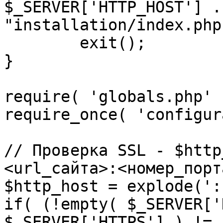
$_SERVER['HTTP_HOST'] .
"installation/index.php"
	exit();

}

require( 'globals.php' )
require_once( 'configur
// Проверка SSL - $http
<url_сайта>:<номер_порт
$http_host = explode(':
if( (!empty( $_SERVER['
$_SERVER['HTTPS'] ) != 