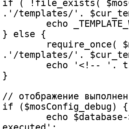
if ( !file_exists( $mos
.'/templates/'. $cur_te
	echo _TEMPLATE_WARN . $cur_template;

} else {

	require_once( $mosConfig_absolute_path 
.'/templates/'. $cur_te
	echo '<!-- '. time() .' -->';

}

// отображение выполнен
if ($mosConfig_debug) {

	echo $database->_ticker . ' queries 
executed';
