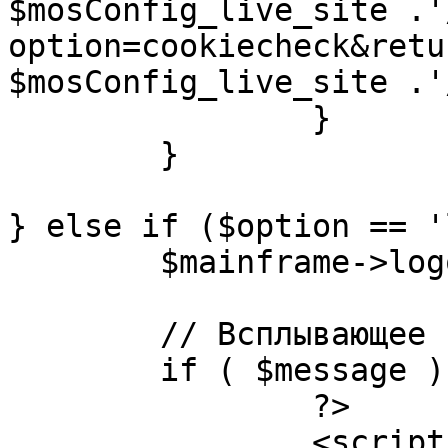
$mosConfig_live_site .'
option=cookiecheck&retu
$mosConfig_live_site .'
		}

	}

} else if ($option == '
	$mainframe->logout();

	// Всплывающее сообщение JS

	if ( $message ) {

		?>

		<script language="javascript" 