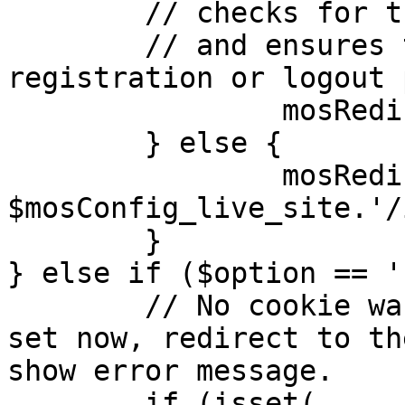
	// checks for the presence of a return url 

	// and ensures that this url is not the 
registration or logout 
		mosRedirect( $return );

	} else {

		mosRedirect( 
$mosConfig_live_site.'/
	}

} else if ($option == '
	// No cookie was set upon login. If it is 
set now, redirect to th
show error message.

	if (isset( 