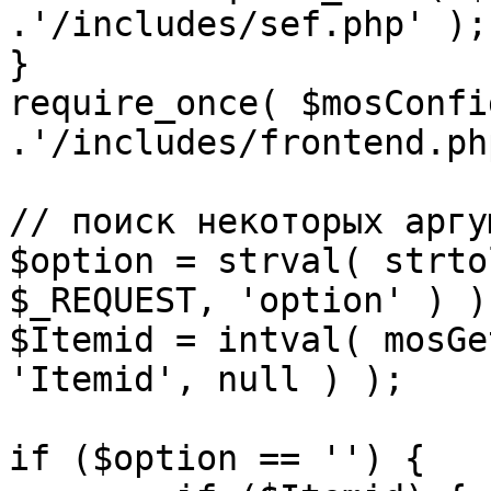
.'/includes/sef.php' );

}

require_once( $mosConfi
.'/includes/frontend.ph
// поиск некоторых аргу
$option = strval( strto
$_REQUEST, 'option' ) ) 
$Itemid = intval( mosGe
'Itemid', null ) );

if ($option == '') {
