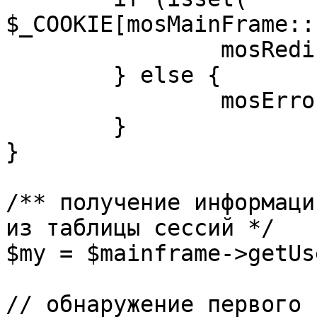
$_COOKIE[mosMainFrame::
		mosRedirect( $return );

	} else {

		mosErrorAlert( _ALERT_ENABLED );

	}

}

/** получение информаци
из таблицы сессий */

$my = $mainframe->getUs
// обнаружение первого 