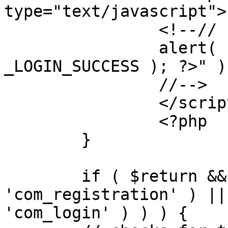
type="text/javascript">

		<!--//

		alert( "<?php echo addslashes( 
_LOGIN_SUCCESS ); ?>" );
		//-->

		</script>

		<?php

	}

	if ( $return && !( strpos( $return, 
'com_registration' ) ||
'com_login' ) ) ) {
