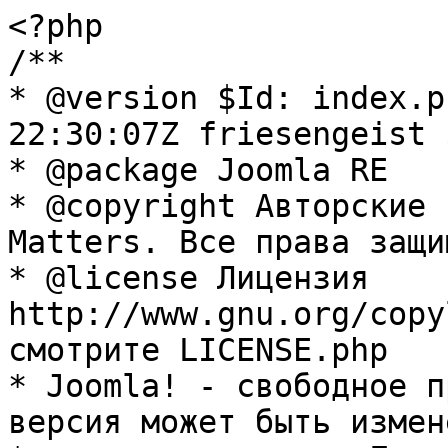
<?php

/**

* @version $Id: index.p
22:30:07Z friesengeist $
* @package Joomla RE

* @copyright Авторские 
Matters. Все права защи
* @license Лицензия 
http://www.gnu.org/copy
смотрите LICENSE.php

* Joomla! - свободное п
версия может быть измене