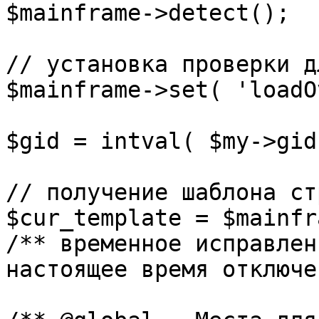
$mainframe->detect();

// установка проверки д
$mainframe->set( 'loadO
$gid = intval( $my->gid 
// получение шаблона ст
$cur_template = $mainfr
/** временное исправлен
настоящее время отключе