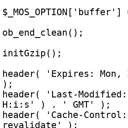
$_MOS_OPTION['buffer'] 
ob_end_clean();

initGzip();

header( 'Expires: Mon, 
);

header( 'Last-Modified:
H:i:s' ) . ' GMT' );

header( 'Cache-Control:
revalidate' );
