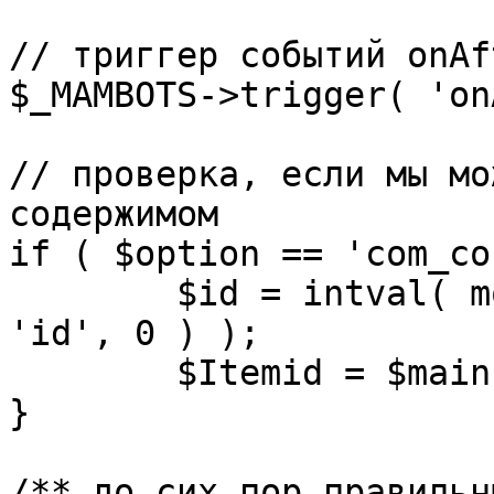
// триггер событий onAf
$_MAMBOTS->trigger( 'on
// проверка, если мы мо
содержимом

if ( $option == 'com_co
	$id = intval( mosGetParam( $_REQUEST, 
'id', 0 ) );

	$Itemid = $mainframe->getItemid( $id );

}

/** до сих пор правильн