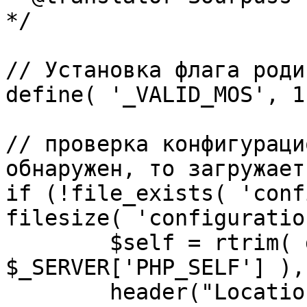
*/

// Установка флага роди
define( '_VALID_MOS', 1 
// проверка конфигураци
обнаружен, то загружает
if (!file_exists( 'conf
filesize( 'configuratio
	$self = rtrim( dirname( 
$_SERVER['PHP_SELF'] ),
	header("Location: http://" . 