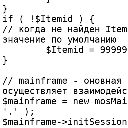
}

if ( !$Itemid ) {

// когда не найден Item
значение по умолчанию

	$Itemid = 99999999;

} 

// mainframe - оновная 
осуществляет взаимодейс
$mainframe = new mosMai
'.' );

$mainframe->initSession(