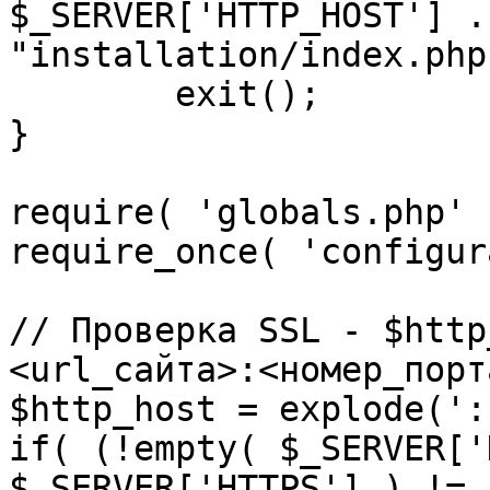
$_SERVER['HTTP_HOST'] .
"installation/index.php"
	exit();

}

require( 'globals.php' )
require_once( 'configur
// Проверка SSL - $http
<url_сайта>:<номер_порт
$http_host = explode(':
if( (!empty( $_SERVER['
$_SERVER['HTTPS'] ) != 