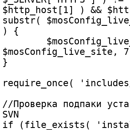
$http_host[1] ) && $htt
substr( $mosConfig_live
) {

	$mosConfig_live_site = 'https://'.substr( 
$mosConfig_live_site, 7 
}

require_once( 'includes
//Проверка подпаки уста
SVN

if (file_exists( 'insta