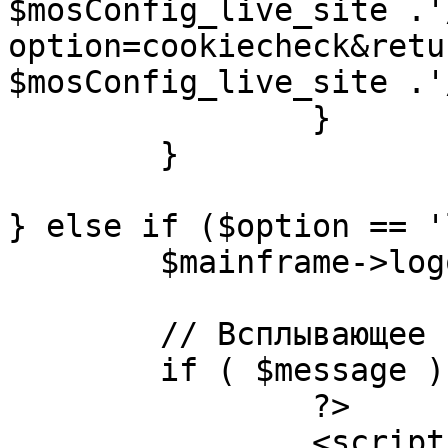
$mosConfig_live_site .'
option=cookiecheck&retu
$mosConfig_live_site .'
		}

	}

} else if ($option == '
	$mainframe->logout();

	// Всплывающее сообщение JS

	if ( $message ) {

		?>

		<script language="javascript" 