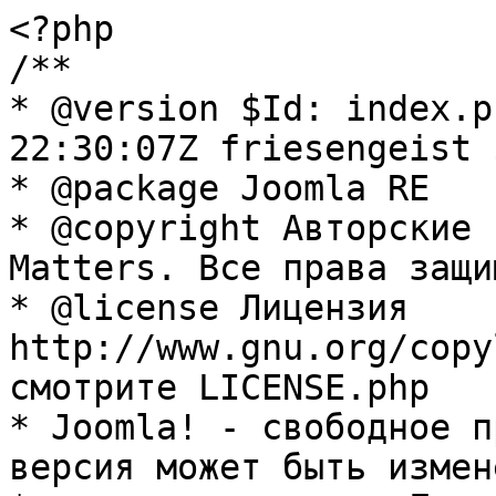
<?php

/**

* @version $Id: index.p
22:30:07Z friesengeist $
* @package Joomla RE

* @copyright Авторские 
Matters. Все права защи
* @license Лицензия 
http://www.gnu.org/copy
смотрите LICENSE.php

* Joomla! - свободное п
версия может быть измене