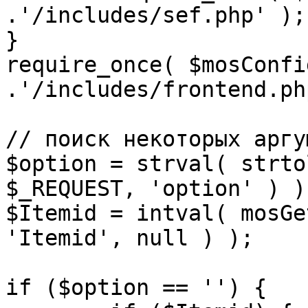
.'/includes/sef.php' );

}

require_once( $mosConfi
.'/includes/frontend.ph
// поиск некоторых аргу
$option = strval( strto
$_REQUEST, 'option' ) ) 
$Itemid = intval( mosGe
'Itemid', null ) );

if ($option == '') {
