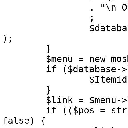
		. "\n ORDER BY parent, ordering"

		;

		$database->setQuery( $query, 0, 1 
);

	}

	$menu = new mosMenu( $database );

	if ($database->loadObject( $menu )) {

		$Itemid = $menu->id;

	}

	$link = $menu->link;

	if (($pos = strpos( $link, '?' )) !== 
false) {
