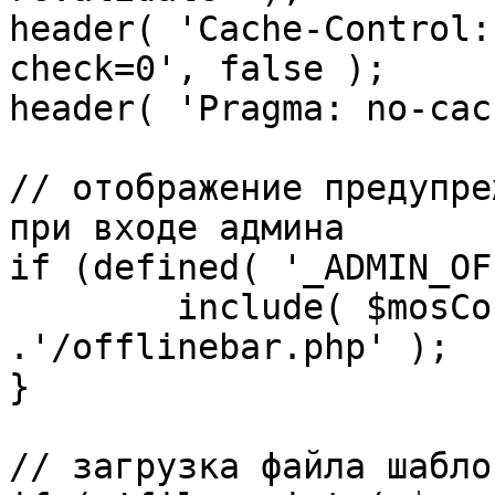
header( 'Cache-Control:
check=0', false );

header( 'Pragma: no-cac
// отображение предупре
при входе админа

if (defined( '_ADMIN_OF
	include( $mosConfig_absolute_path 
.'/offlinebar.php' );

}

// загрузка файла шаблон