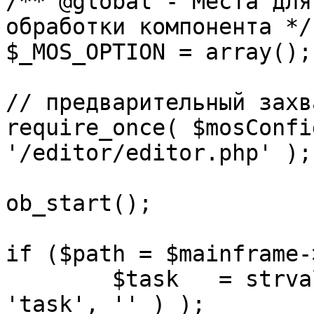
/** @global - Места для
обработки компонента */

$_MOS_OPTION = array();

// предварительный захв
require_once( $mosConfi
'/editor/editor.php' );

ob_start();		 

if ($path = $mainframe-
	$task 	= strval( mosGetParam( $_REQUEST, 
'task', '' ) );
