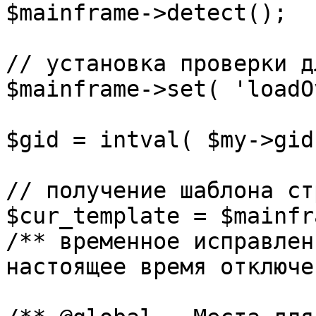
$mainframe->detect();

// установка проверки д
$mainframe->set( 'loadO
$gid = intval( $my->gid 
// получение шаблона ст
$cur_template = $mainfr
/** временное исправлен
настоящее время отключе