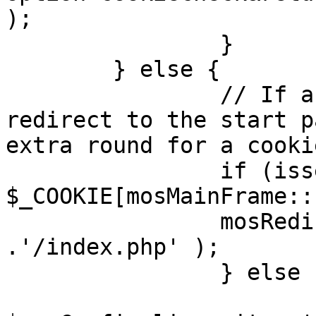
);

		}

	} else {

		// If a sessioncookie exists, 
redirect to the start p
extra round for a cooki
		if (isset( 
$_COOKIE[mosMainFrame::
		mosRedirect( $mosConfig_live_site 
.'/index.php' );

		} else {

			mosRedirect(