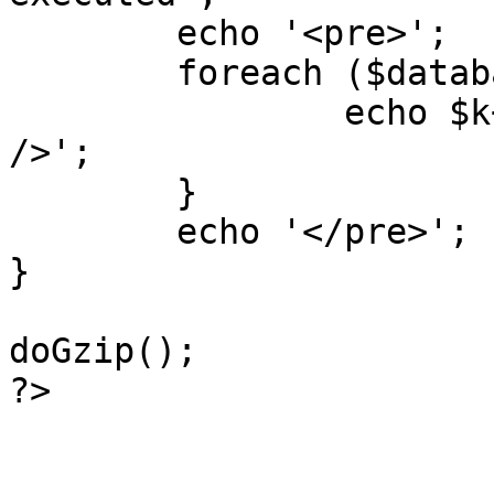
	echo '<pre>';

 	foreach ($database->_log as $k=>$sql) {

 		echo $k+1 . "\n" . $sql . '<hr 
/>';

	}

	echo '</pre>';

}

doGzip();

?>