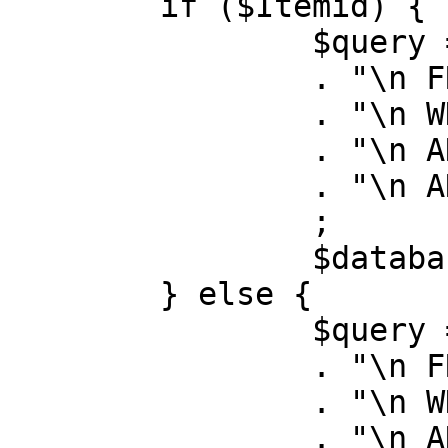
	if ($Itemid) {

		$query = "SELECT id, link"

		. "\n FROM #__menu"

		. "\n WHERE menutype = 'mainmenu'"

		. "\n AND id = " . (int) $Itemid

		. "\n AND published = 1"

		;

		$database->setQuery( $query );

	} else {

		$query = "SELECT id, link"

		. "\n FROM #__menu"

		. "\n WHERE menutype = 'mainmenu'"

		. "\n AND published = 1"
