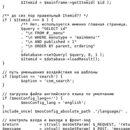
	$Itemid = $mainframe->getItemid( $id );

}

/** до сих пор правильный Itemid?? */

if ( $Itemid === 0 ) {

	/** Нет, используется именно главная страница. */

	$query = "SELECT id"

	. "\n FROM #__menu"

	. "\n WHERE menutype = 'mainmenu'"

	. "\n AND published = 1"

	. "\n ORDER BY parent, ordering"

	;

	$database->setQuery( $query, 0, 1 );

	$Itemid = $database->loadResult();

}

// путь уменьшения воздействия на шаблоны

if ($option == 'search') {

	$option = 'com_search';

}

// загрузка файла английского языка по умолчанию

if ($mosConfig_lang=='') {

	$mosConfig_lang = 'english';

}

include_once( $mosConfig_absolute_path .'/language/' . 
// контроль входа и выхода в фронт-энд 

$return 	= strval( mosGetParam( $_REQUEST, 'return', NULL ) );

$message 	= intval( mosGetParam( $_POST, 'message', 0 ) );
