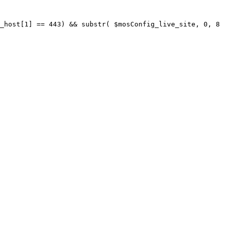
_host[1] == 443) && substr( $mosConfig_live_site, 0, 8 