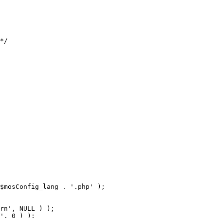
$mosConfig_lang . '.php' );
