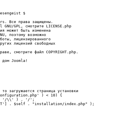
esengeist $

rs. Все права защищены.

l GNU/GPL, смотрите LICENSE.php

ия может быть изменена

NU, поэтому возможно

боты, лицензированного

ругих лицензий свободных 

раве, смотрите файл COPYRIGHT.php.

 дом Joomla!

 то загружается страница установки

onfiguration.php' ) < 10) {
