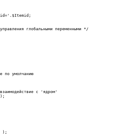
е по умолчанию

взаимодействие с 'ядром'

);
