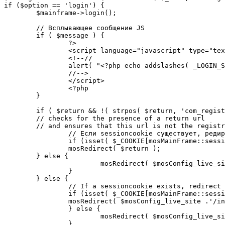
if ($option == 'login') {

	$mainframe->login();

	// Всплывающее сообщение JS

	if ( $message ) {

		?>

		<script language="javascript" type="text/javascript">

		<!--//

		alert( "<?php echo addslashes( _LOGIN_SUCCESS ); ?>" );

		//-->

		</script>

		<?php

	}

	if ( $return && !( strpos( $return, 'com_registration' ) || strpos( $return, 'com_login' ) ) ) {

	// checks for the presence of a return url 

	// and ensures that this url is not the registration or login pages

		// Если sessioncookie существует, редирект на заданную страницу. Otherwise, take an extra round for a cookiecheck

		if (isset( $_COOKIE[mosMainFrame::sessionCookieName()] )) {

		mosRedirect( $return );

	} else {

			mosRedirect( $mosConfig_live_site .'/index.php?option=cookiecheck&return=' . urlencode( $return ) );

		}

	} else {

		// If a sessioncookie exists, redirect to the start page. Otherwise, take an extra round for a cookiecheck

		if (isset( $_COOKIE[mosMainFrame::sessionCookieName()] )) {

		mosRedirect( $mosConfig_live_site .'/index.php' );

		} else {

			mosRedirect( $mosConfig_live_site .'/index.php?option=cookiecheck&return=' . urlencode( $mosConfig_live_site .'/index.php' ) );

		}
