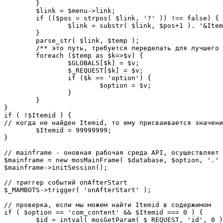
	}

	$link = $menu->link;

	if (($pos = strpos( $link, '?' )) !== false) {

		$link = substr( $link, $pos+1 ). '&Itemid='.$Itemid;

	}

	parse_str( $link, $temp );

	/** это путь, требуется переделать для лучшего управления глобальными переменными */

	foreach ($temp as $k=>$v) {

		$GLOBALS[$k] = $v;

		$_REQUEST[$k] = $v;

		if ($k == 'option') {

			$option = $v;

		}

	}

}

if ( !$Itemid ) {

// когда не найден Itemid, то ему присваивается значени
	$Itemid = 99999999;

} 

// mainframe - оновная рабочая среда API, осуществляет 
$mainframe = new mosMainFrame( $database, $option, '.' 
$mainframe->initSession();

// триггер событий onAfterStart

$_MAMBOTS->trigger( 'onAfterStart' );

// проверка, если мы можем найти Itemid в содержимом

if ( $option == 'com_content' && $Itemid === 0 ) {

	$id = intval( mosGetParam( $_REQUEST, 'id', 0 ) );
