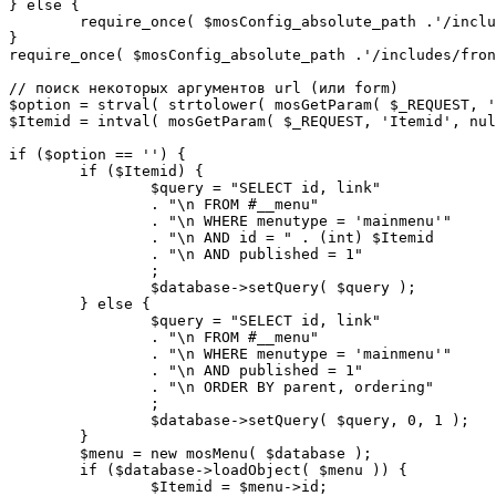
} else {

	require_once( $mosConfig_absolute_path .'/includes/sef.php' );

}

require_once( $mosConfig_absolute_path .'/includes/fron
// поиск некоторых аргументов url (или form)

$option = strval( strtolower( mosGetParam( $_REQUEST, '
$Itemid = intval( mosGetParam( $_REQUEST, 'Itemid', nul
if ($option == '') {

	if ($Itemid) {

		$query = "SELECT id, link"

		. "\n FROM #__menu"

		. "\n WHERE menutype = 'mainmenu'"

		. "\n AND id = " . (int) $Itemid

		. "\n AND published = 1"

		;

		$database->setQuery( $query );

	} else {

		$query = "SELECT id, link"

		. "\n FROM #__menu"

		. "\n WHERE menutype = 'mainmenu'"

		. "\n AND published = 1"

		. "\n ORDER BY parent, ordering"

		;

		$database->setQuery( $query, 0, 1 );

	}

	$menu = new mosMenu( $database );

	if ($database->loadObject( $menu )) {

		$Itemid = $menu->id;
