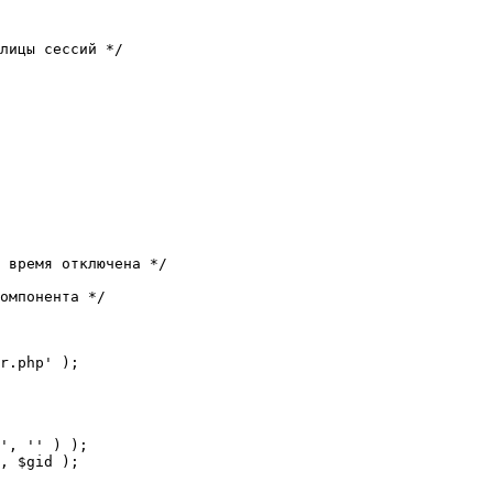
лицы сессий */

 время отключена */

омпонента */

r.php' );
