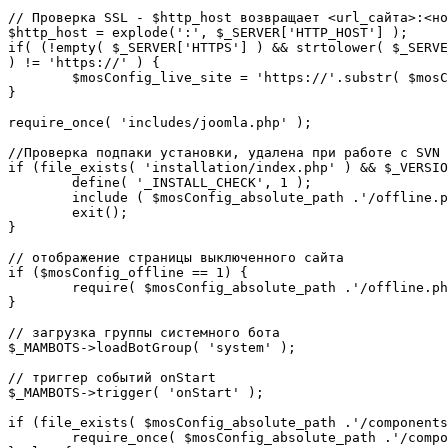
// Проверка SSL - $http_host возвращает <url_сайта>:<но
$http_host = explode(':', $_SERVER['HTTP_HOST'] );

if( (!empty( $_SERVER['HTTPS'] ) && strtolower( $_SERVE
) != 'https://' ) {

	$mosConfig_live_site = 'https://'.substr( $mosConfig_live_site, 7 );

}

require_once( 'includes/joomla.php' );

//Проверка подпаки установки, удалена при работе с SVN

if (file_exists( 'installation/index.php' ) && $_VERSIO
	define( '_INSTALL_CHECK', 1 );

	include ( $mosConfig_absolute_path .'/offline.php');

	exit();

}

// отображение страницы выключенного сайта

if ($mosConfig_offline == 1) {

	require( $mosConfig_absolute_path .'/offline.php' );

}

// загрузка группы системного бота

$_MAMBOTS->loadBotGroup( 'system' );

// триггер событий onStart

$_MAMBOTS->trigger( 'onStart' );

if (file_exists( $mosConfig_absolute_path .'/components
	require_once( $mosConfig_absolute_path .'/components/com_sef/sef.php' );
