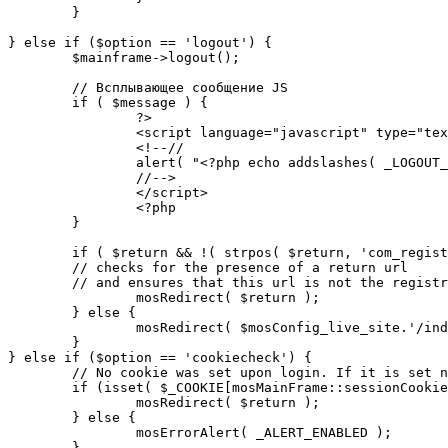
	}

} else if ($option == 'logout') {

	$mainframe->logout();

	// Всплывающее сообщение JS

	if ( $message ) {

		?>

		<script language="javascript" type="text/javascript">

		<!--//

		alert( "<?php echo addslashes( _LOGOUT_SUCCESS ); ?>" );

		//-->

		</script>

		<?php

	}

	if ( $return && !( strpos( $return, 'com_registration' ) || strpos( $return, 'com_login' ) ) ) {

	// checks for the presence of a return url 

	// and ensures that this url is not the registration or logout pages

		mosRedirect( $return );

	} else {

		mosRedirect( $mosConfig_live_site.'/index.php' );

	}

} else if ($option == 'cookiecheck') {

	// No cookie was set upon login. If it is set now, redirect to the given page. Otherwise, show error message.

	if (isset( $_COOKIE[mosMainFrame::sessionCookieName()] )) {

		mosRedirect( $return );

	} else {

		mosErrorAlert( _ALERT_ENABLED );

	}
