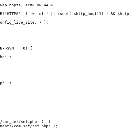
мер_порта, если он 443>

R['HTTPS'] ) != 'off' || isset( $http_host[1] ) && $http
N->SVN == 0) {

/com_sef/sef.php' )) {
