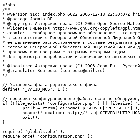
<?php

/**

* @version $Id: index.php 6022 2006-12-18 22:30:07Z fri
* @package Joomla RE

* @copyright Авторские права (C) 2005 Open Source Matte
* @license Лицензия http://www.gnu.org/copyleft/gpl.htm
* Joomla! - свободное программное обеспечение. Эта верс
* в соответствии с Генеральной Общественной Лицензией G
* её дальнейшее распространение в составе результата ра
* согласно Генеральной Общественной Лицензией GNU или д
* программ или программ с открытым исходным кодом.

* Для просмотра подробностей и замечаний об авторском п
* 

* @localized Авторские права (C) 2006 Joom.Ru - Русский
* @translator Sourpuss (sourpuss@mail.ru)

*/

// Установка флага родительского файла 

define( '_VALID_MOS', 1 );

// проверка конфигурационного файла, если не обнаружен,
if (!file_exists( 'configuration.php' ) || filesize( 'c
	$self = rtrim( dirname( $_SERVER['PHP_SELF'] ), '/\\' ) . '/';

	header("Location: http://" . $_SERVER['HTTP_HOST'] . $self . "installation/index.php" );

	exit();

}

require( 'globals.php' );

require_once( 'configuration.php' );
