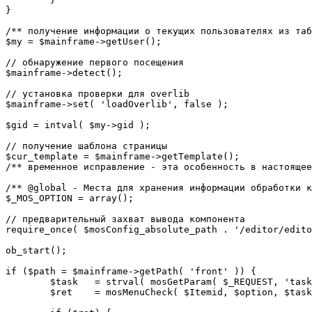
}

/** получение информации о текущих пользователях из таб
$my = $mainframe->getUser();

// обнаружение первого посещения

$mainframe->detect();

// установка проверки для overlib

$mainframe->set( 'loadOverlib', false );

$gid = intval( $my->gid );

// получение шаблона страницы

$cur_template = $mainframe->getTemplate();

/** временное исправление - эта особенность в настоящее
/** @global - Места для хранения информации обработки к
$_MOS_OPTION = array();

// предварительный захват вывода компонента

require_once( $mosConfig_absolute_path . '/editor/edito
ob_start();		 

if ($path = $mainframe->getPath( 'front' )) {

	$task 	= strval( mosGetParam( $_REQUEST, 'task', '' ) );

	$ret 	= mosMenuCheck( $Itemid, $option, $task, $gid );
