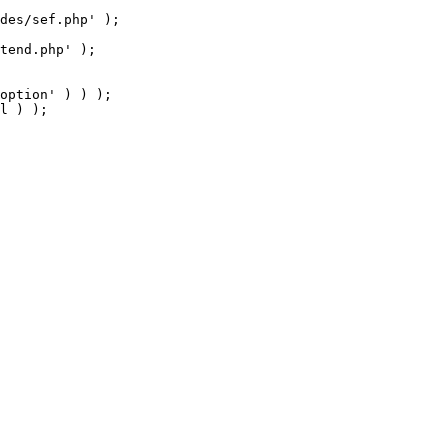
tend.php' );

option' ) ) );

l ) );
