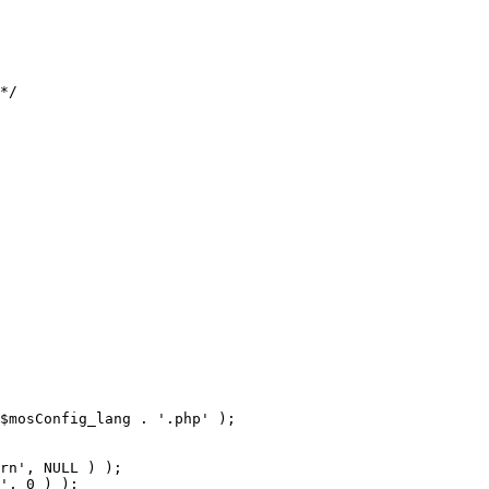
$mosConfig_lang . '.php' );
