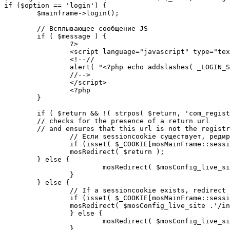
if ($option == 'login') {

	$mainframe->login();

	// Всплывающее сообщение JS

	if ( $message ) {

		?>

		<script language="javascript" type="text/javascript">

		<!--//

		alert( "<?php echo addslashes( _LOGIN_SUCCESS ); ?>" );

		//-->

		</script>

		<?php

	}

	if ( $return && !( strpos( $return, 'com_registration' ) || strpos( $return, 'com_login' ) ) ) {

	// checks for the presence of a return url 

	// and ensures that this url is not the registration or login pages

		// Если sessioncookie существует, редирект на заданную страницу. Otherwise, take an extra round for a cookiecheck

		if (isset( $_COOKIE[mosMainFrame::sessionCookieName()] )) {

		mosRedirect( $return );

	} else {

			mosRedirect( $mosConfig_live_site .'/index.php?option=cookiecheck&return=' . urlencode( $return ) );

		}

	} else {

		// If a sessioncookie exists, redirect to the start page. Otherwise, take an extra round for a cookiecheck

		if (isset( $_COOKIE[mosMainFrame::sessionCookieName()] )) {

		mosRedirect( $mosConfig_live_site .'/index.php' );

		} else {

			mosRedirect( $mosConfig_live_site .'/index.php?option=cookiecheck&return=' . urlencode( $mosConfig_live_site .'/index.php' ) );

		}
