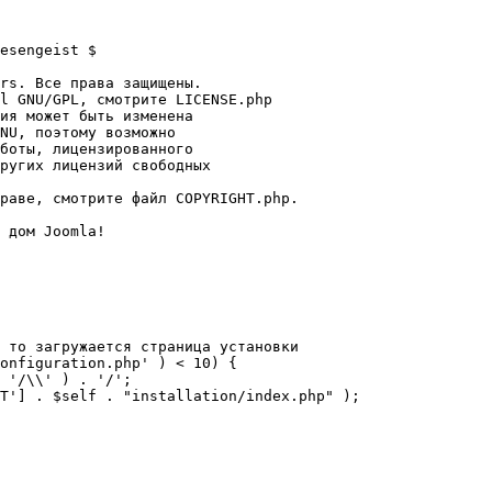
esengeist $

rs. Все права защищены.

l GNU/GPL, смотрите LICENSE.php

ия может быть изменена

NU, поэтому возможно

боты, лицензированного

ругих лицензий свободных 

раве, смотрите файл COPYRIGHT.php.

 дом Joomla!

 то загружается страница установки

onfiguration.php' ) < 10) {
