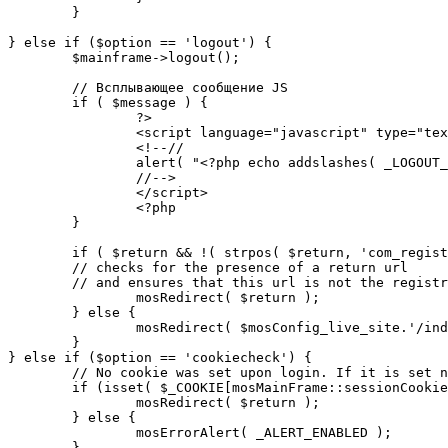
	}

} else if ($option == 'logout') {

	$mainframe->logout();

	// Всплывающее сообщение JS

	if ( $message ) {

		?>

		<script language="javascript" type="text/javascript">

		<!--//

		alert( "<?php echo addslashes( _LOGOUT_SUCCESS ); ?>" );

		//-->

		</script>

		<?php

	}

	if ( $return && !( strpos( $return, 'com_registration' ) || strpos( $return, 'com_login' ) ) ) {

	// checks for the presence of a return url 

	// and ensures that this url is not the registration or logout pages

		mosRedirect( $return );

	} else {

		mosRedirect( $mosConfig_live_site.'/index.php' );

	}

} else if ($option == 'cookiecheck') {

	// No cookie was set upon login. If it is set now, redirect to the given page. Otherwise, show error message.

	if (isset( $_COOKIE[mosMainFrame::sessionCookieName()] )) {

		mosRedirect( $return );

	} else {

		mosErrorAlert( _ALERT_ENABLED );

	}
