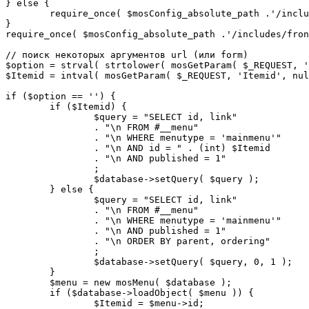
} else {

	require_once( $mosConfig_absolute_path .'/includes/sef.php' );

}

require_once( $mosConfig_absolute_path .'/includes/fron
// поиск некоторых аргументов url (или form)

$option = strval( strtolower( mosGetParam( $_REQUEST, '
$Itemid = intval( mosGetParam( $_REQUEST, 'Itemid', nul
if ($option == '') {

	if ($Itemid) {

		$query = "SELECT id, link"

		. "\n FROM #__menu"

		. "\n WHERE menutype = 'mainmenu'"

		. "\n AND id = " . (int) $Itemid

		. "\n AND published = 1"

		;

		$database->setQuery( $query );

	} else {

		$query = "SELECT id, link"

		. "\n FROM #__menu"

		. "\n WHERE menutype = 'mainmenu'"

		. "\n AND published = 1"

		. "\n ORDER BY parent, ordering"

		;

		$database->setQuery( $query, 0, 1 );

	}

	$menu = new mosMenu( $database );

	if ($database->loadObject( $menu )) {

		$Itemid = $menu->id;
