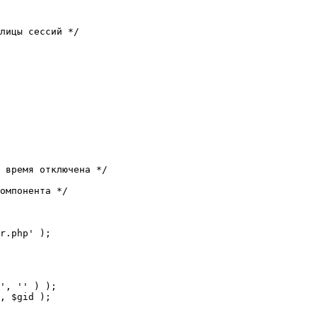
лицы сессий */

 время отключена */

омпонента */

r.php' );
