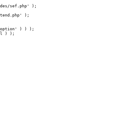
tend.php' );

option' ) ) );

l ) );
