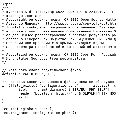
<?php

/**

* @version $Id: index.php 6022 2006-12-18 22:30:07Z fri
* @package Joomla RE

* @copyright Авторские права (C) 2005 Open Source Matte
* @license Лицензия http://www.gnu.org/copyleft/gpl.htm
* Joomla! - свободное программное обеспечение. Эта верс
* в соответствии с Генеральной Общественной Лицензией G
* её дальнейшее распространение в составе результата ра
* согласно Генеральной Общественной Лицензией GNU или д
* программ или программ с открытым исходным кодом.

* Для просмотра подробностей и замечаний об авторском п
* 

* @localized Авторские права (C) 2006 Joom.Ru - Русский
* @translator Sourpuss (sourpuss@mail.ru)

*/

// Установка флага родительского файла 

define( '_VALID_MOS', 1 );

// проверка конфигурационного файла, если не обнаружен,
if (!file_exists( 'configuration.php' ) || filesize( 'c
	$self = rtrim( dirname( $_SERVER['PHP_SELF'] ), '/\\' ) . '/';

	header("Location: http://" . $_SERVER['HTTP_HOST'] . $self . "installation/index.php" );

	exit();

}

require( 'globals.php' );

require_once( 'configuration.php' );
