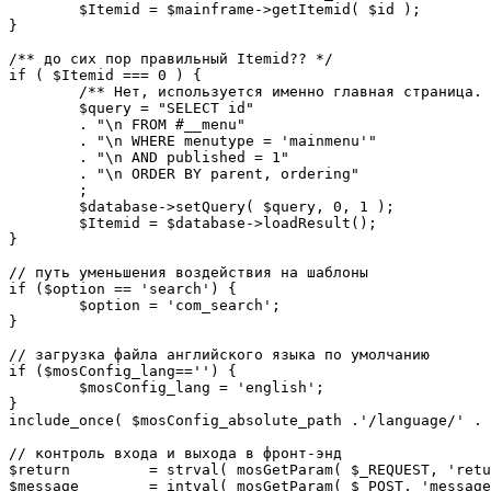
	$Itemid = $mainframe->getItemid( $id );

}

/** до сих пор правильный Itemid?? */

if ( $Itemid === 0 ) {

	/** Нет, используется именно главная страница. */

	$query = "SELECT id"

	. "\n FROM #__menu"

	. "\n WHERE menutype = 'mainmenu'"

	. "\n AND published = 1"

	. "\n ORDER BY parent, ordering"

	;

	$database->setQuery( $query, 0, 1 );

	$Itemid = $database->loadResult();

}

// путь уменьшения воздействия на шаблоны

if ($option == 'search') {

	$option = 'com_search';

}

// загрузка файла английского языка по умолчанию

if ($mosConfig_lang=='') {

	$mosConfig_lang = 'english';

}

include_once( $mosConfig_absolute_path .'/language/' . 
// контроль входа и выхода в фронт-энд 

$return 	= strval( mosGetParam( $_REQUEST, 'return', NULL ) );

$message 	= intval( mosGetParam( $_POST, 'message', 0 ) );
