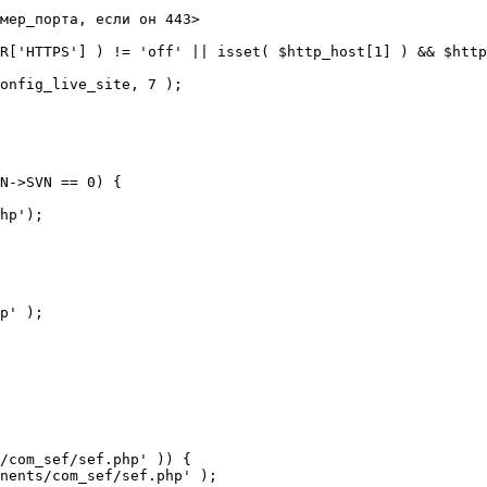
мер_порта, если он 443>

R['HTTPS'] ) != 'off' || isset( $http_host[1] ) && $http
N->SVN == 0) {

/com_sef/sef.php' )) {
