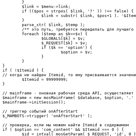
	}

	$link = $menu->link;

	if (($pos = strpos( $link, '?' )) !== false) {

		$link = substr( $link, $pos+1 ). '&Itemid='.$Itemid;

	}

	parse_str( $link, $temp );

	/** это путь, требуется переделать для лучшего управления глобальными переменными */

	foreach ($temp as $k=>$v) {

		$GLOBALS[$k] = $v;

		$_REQUEST[$k] = $v;

		if ($k == 'option') {

			$option = $v;

		}

	}

}

if ( !$Itemid ) {

// когда не найден Itemid, то ему присваивается значени
	$Itemid = 99999999;

} 

// mainframe - оновная рабочая среда API, осуществляет 
$mainframe = new mosMainFrame( $database, $option, '.' 
$mainframe->initSession();

// триггер событий onAfterStart

$_MAMBOTS->trigger( 'onAfterStart' );

// проверка, если мы можем найти Itemid в содержимом

if ( $option == 'com_content' && $Itemid === 0 ) {

	$id = intval( mosGetParam( $_REQUEST, 'id', 0 ) );
