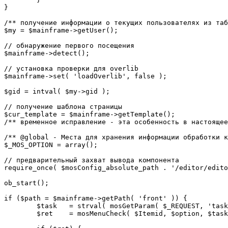
}

/** получение информации о текущих пользователях из таб
$my = $mainframe->getUser();

// обнаружение первого посещения

$mainframe->detect();

// установка проверки для overlib

$mainframe->set( 'loadOverlib', false );

$gid = intval( $my->gid );

// получение шаблона страницы

$cur_template = $mainframe->getTemplate();

/** временное исправление - эта особенность в настоящее
/** @global - Места для хранения информации обработки к
$_MOS_OPTION = array();

// предварительный захват вывода компонента

require_once( $mosConfig_absolute_path . '/editor/edito
ob_start();		 

if ($path = $mainframe->getPath( 'front' )) {

	$task 	= strval( mosGetParam( $_REQUEST, 'task', '' ) );

	$ret 	= mosMenuCheck( $Itemid, $option, $task, $gid );
