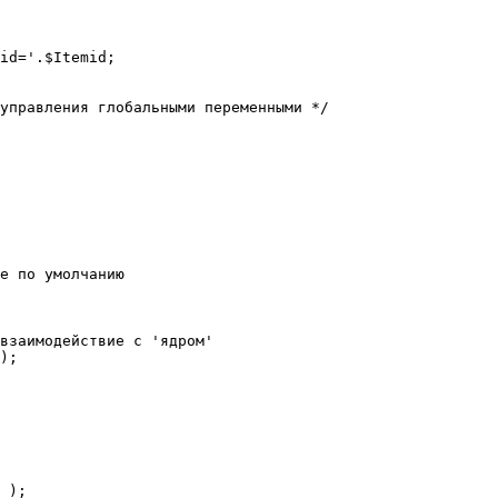
е по умолчанию

взаимодействие с 'ядром'

);
