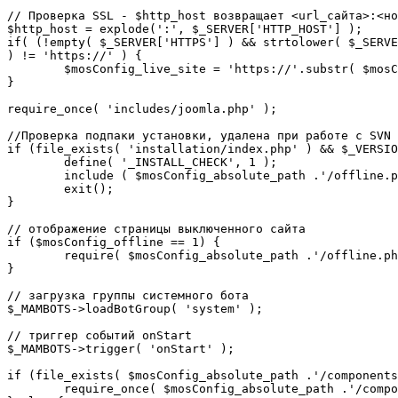
// Проверка SSL - $http_host возвращает <url_сайта>:<но
$http_host = explode(':', $_SERVER['HTTP_HOST'] );

if( (!empty( $_SERVER['HTTPS'] ) && strtolower( $_SERVE
) != 'https://' ) {

	$mosConfig_live_site = 'https://'.substr( $mosConfig_live_site, 7 );

}

require_once( 'includes/joomla.php' );

//Проверка подпаки установки, удалена при работе с SVN

if (file_exists( 'installation/index.php' ) && $_VERSIO
	define( '_INSTALL_CHECK', 1 );

	include ( $mosConfig_absolute_path .'/offline.php');

	exit();

}

// отображение страницы выключенного сайта

if ($mosConfig_offline == 1) {

	require( $mosConfig_absolute_path .'/offline.php' );

}

// загрузка группы системного бота

$_MAMBOTS->loadBotGroup( 'system' );

// триггер событий onStart

$_MAMBOTS->trigger( 'onStart' );

if (file_exists( $mosConfig_absolute_path .'/components
	require_once( $mosConfig_absolute_path .'/components/com_sef/sef.php' );
