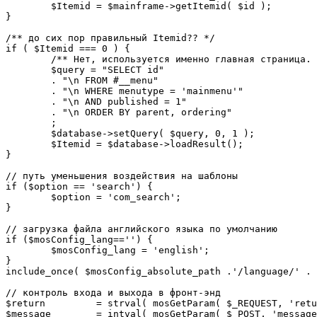
	$Itemid = $mainframe->getItemid( $id );

}

/** до сих пор правильный Itemid?? */

if ( $Itemid === 0 ) {

	/** Нет, используется именно главная страница. */

	$query = "SELECT id"

	. "\n FROM #__menu"

	. "\n WHERE menutype = 'mainmenu'"

	. "\n AND published = 1"

	. "\n ORDER BY parent, ordering"

	;

	$database->setQuery( $query, 0, 1 );

	$Itemid = $database->loadResult();

}

// путь уменьшения воздействия на шаблоны

if ($option == 'search') {

	$option = 'com_search';

}

// загрузка файла английского языка по умолчанию

if ($mosConfig_lang=='') {

	$mosConfig_lang = 'english';

}

include_once( $mosConfig_absolute_path .'/language/' . 
// контроль входа и выхода в фронт-энд 

$return 	= strval( mosGetParam( $_REQUEST, 'return', NULL ) );

$message 	= intval( mosGetParam( $_POST, 'message', 0 ) );
