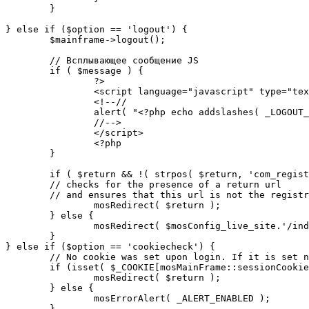
	}

} else if ($option == 'logout') {

	$mainframe->logout();

	// Всплывающее сообщение JS

	if ( $message ) {

		?>

		<script language="javascript" type="text/javascript">

		<!--//

		alert( "<?php echo addslashes( _LOGOUT_SUCCESS ); ?>" );

		//-->

		</script>

		<?php

	}

	if ( $return && !( strpos( $return, 'com_registration' ) || strpos( $return, 'com_login' ) ) ) {

	// checks for the presence of a return url 

	// and ensures that this url is not the registration or logout pages

		mosRedirect( $return );

	} else {

		mosRedirect( $mosConfig_live_site.'/index.php' );

	}

} else if ($option == 'cookiecheck') {

	// No cookie was set upon login. If it is set now, redirect to the given page. Otherwise, show error message.

	if (isset( $_COOKIE[mosMainFrame::sessionCookieName()] )) {

		mosRedirect( $return );

	} else {

		mosErrorAlert( _ALERT_ENABLED );

	}
