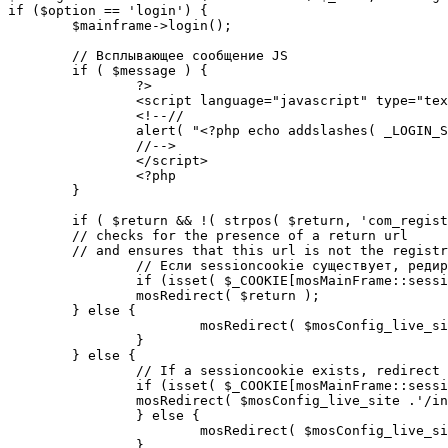
if ($option == 'login') {

	$mainframe->login();

	// Всплывающее сообщение JS

	if ( $message ) {

		?>

		<script language="javascript" type="text/javascript">

		<!--//

		alert( "<?php echo addslashes( _LOGIN_SUCCESS ); ?>" );

		//-->

		</script>

		<?php

	}

	if ( $return && !( strpos( $return, 'com_registration' ) || strpos( $return, 'com_login' ) ) ) {

	// checks for the presence of a return url 

	// and ensures that this url is not the registration or login pages

		// Если sessioncookie существует, редирект на заданную страницу. Otherwise, take an extra round for a cookiecheck

		if (isset( $_COOKIE[mosMainFrame::sessionCookieName()] )) {

		mosRedirect( $return );

	} else {

			mosRedirect( $mosConfig_live_site .'/index.php?option=cookiecheck&return=' . urlencode( $return ) );

		}

	} else {

		// If a sessioncookie exists, redirect to the start page. Otherwise, take an extra round for a cookiecheck

		if (isset( $_COOKIE[mosMainFrame::sessionCookieName()] )) {

		mosRedirect( $mosConfig_live_site .'/index.php' );

		} else {

			mosRedirect( $mosConfig_live_site .'/index.php?option=cookiecheck&return=' . urlencode( $mosConfig_live_site .'/index.php' ) );

		}
