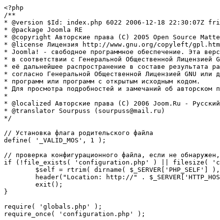
<?php

/**

* @version $Id: index.php 6022 2006-12-18 22:30:07Z fri
* @package Joomla RE

* @copyright Авторские права (C) 2005 Open Source Matte
* @license Лицензия http://www.gnu.org/copyleft/gpl.htm
* Joomla! - свободное программное обеспечение. Эта верс
* в соответствии с Генеральной Общественной Лицензией G
* её дальнейшее распространение в составе результата ра
* согласно Генеральной Общественной Лицензией GNU или д
* программ или программ с открытым исходным кодом.

* Для просмотра подробностей и замечаний об авторском п
* 

* @localized Авторские права (C) 2006 Joom.Ru - Русский
* @translator Sourpuss (sourpuss@mail.ru)

*/

// Установка флага родительского файла 

define( '_VALID_MOS', 1 );

// проверка конфигурационного файла, если не обнаружен,
if (!file_exists( 'configuration.php' ) || filesize( 'c
	$self = rtrim( dirname( $_SERVER['PHP_SELF'] ), '/\\' ) . '/';

	header("Location: http://" . $_SERVER['HTTP_HOST'] . $self . "installation/index.php" );

	exit();

}

require( 'globals.php' );

require_once( 'configuration.php' );
