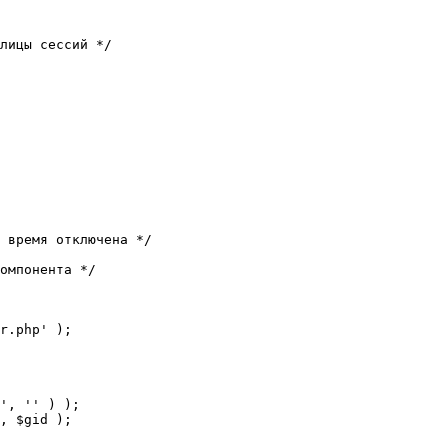
лицы сессий */

 время отключена */

омпонента */

r.php' );
