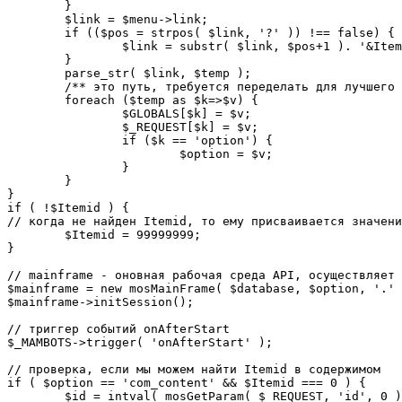
	}

	$link = $menu->link;

	if (($pos = strpos( $link, '?' )) !== false) {

		$link = substr( $link, $pos+1 ). '&Itemid='.$Itemid;

	}

	parse_str( $link, $temp );

	/** это путь, требуется переделать для лучшего управления глобальными переменными */

	foreach ($temp as $k=>$v) {

		$GLOBALS[$k] = $v;

		$_REQUEST[$k] = $v;

		if ($k == 'option') {

			$option = $v;

		}

	}

}

if ( !$Itemid ) {

// когда не найден Itemid, то ему присваивается значени
	$Itemid = 99999999;

} 

// mainframe - оновная рабочая среда API, осуществляет 
$mainframe = new mosMainFrame( $database, $option, '.' 
$mainframe->initSession();

// триггер событий onAfterStart

$_MAMBOTS->trigger( 'onAfterStart' );

// проверка, если мы можем найти Itemid в содержимом

if ( $option == 'com_content' && $Itemid === 0 ) {

	$id = intval( mosGetParam( $_REQUEST, 'id', 0 ) );
