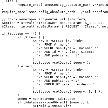
} else {

	require_once( $mosConfig_absolute_path .'/includes/sef.php' );

}

require_once( $mosConfig_absolute_path .'/includes/fron
// поиск некоторых аргументов url (или form)

$option = strval( strtolower( mosGetParam( $_REQUEST, '
$Itemid = intval( mosGetParam( $_REQUEST, 'Itemid', nul
if ($option == '') {

	if ($Itemid) {

		$query = "SELECT id, link"

		. "\n FROM #__menu"

		. "\n WHERE menutype = 'mainmenu'"

		. "\n AND id = " . (int) $Itemid

		. "\n AND published = 1"

		;

		$database->setQuery( $query );

	} else {

		$query = "SELECT id, link"

		. "\n FROM #__menu"

		. "\n WHERE menutype = 'mainmenu'"

		. "\n AND published = 1"

		. "\n ORDER BY parent, ordering"

		;

		$database->setQuery( $query, 0, 1 );

	}

	$menu = new mosMenu( $database );

	if ($database->loadObject( $menu )) {

		$Itemid = $menu->id;
