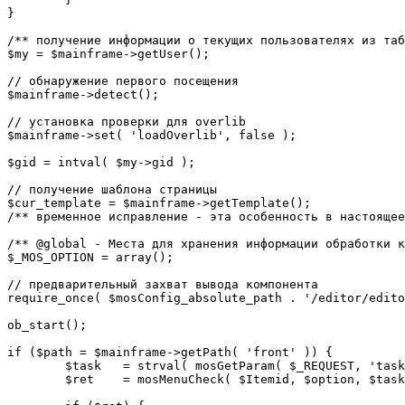
}

/** получение информации о текущих пользователях из таб
$my = $mainframe->getUser();

// обнаружение первого посещения

$mainframe->detect();

// установка проверки для overlib

$mainframe->set( 'loadOverlib', false );

$gid = intval( $my->gid );

// получение шаблона страницы

$cur_template = $mainframe->getTemplate();

/** временное исправление - эта особенность в настоящее
/** @global - Места для хранения информации обработки к
$_MOS_OPTION = array();

// предварительный захват вывода компонента

require_once( $mosConfig_absolute_path . '/editor/edito
ob_start();		 

if ($path = $mainframe->getPath( 'front' )) {

	$task 	= strval( mosGetParam( $_REQUEST, 'task', '' ) );

	$ret 	= mosMenuCheck( $Itemid, $option, $task, $gid );
