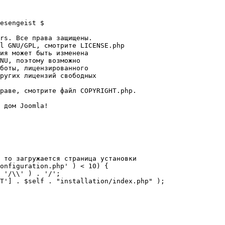
esengeist $

rs. Все права защищены.

l GNU/GPL, смотрите LICENSE.php

ия может быть изменена

NU, поэтому возможно

боты, лицензированного

ругих лицензий свободных 

раве, смотрите файл COPYRIGHT.php.

 дом Joomla!

 то загружается страница установки

onfiguration.php' ) < 10) {
