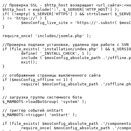
// Проверка SSL - $http_host возвращает <url_сайта>:<но
$http_host = explode(':', $_SERVER['HTTP_HOST'] );

if( (!empty( $_SERVER['HTTPS'] ) && strtolower( $_SERVE
) != 'https://' ) {

	$mosConfig_live_site = 'https://'.substr( $mosConfig_live_site, 7 );

}

require_once( 'includes/joomla.php' );

//Проверка подпаки установки, удалена при работе с SVN

if (file_exists( 'installation/index.php' ) && $_VERSIO
	define( '_INSTALL_CHECK', 1 );

	include ( $mosConfig_absolute_path .'/offline.php');

	exit();

}

// отображение страницы выключенного сайта

if ($mosConfig_offline == 1) {

	require( $mosConfig_absolute_path .'/offline.php' );

}

// загрузка группы системного бота

$_MAMBOTS->loadBotGroup( 'system' );

// триггер событий onStart

$_MAMBOTS->trigger( 'onStart' );

if (file_exists( $mosConfig_absolute_path .'/components
	require_once( $mosConfig_absolute_path .'/components/com_sef/sef.php' );
