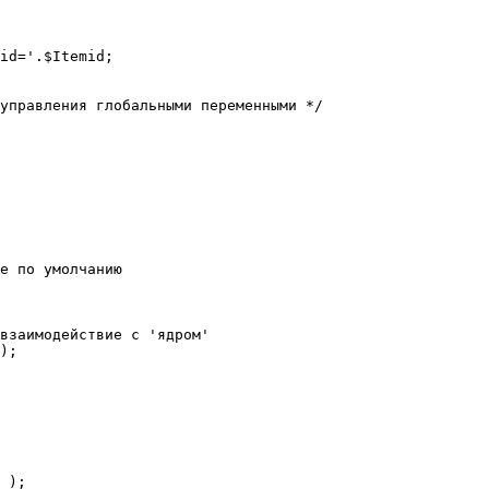
е по умолчанию

взаимодействие с 'ядром'

);
