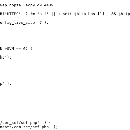
мер_порта, если он 443>

R['HTTPS'] ) != 'off' || isset( $http_host[1] ) && $http
N->SVN == 0) {

/com_sef/sef.php' )) {
