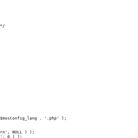
$mosConfig_lang . '.php' );
