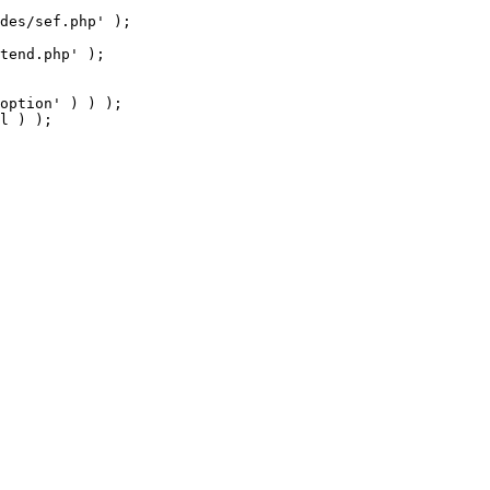
tend.php' );

option' ) ) );

l ) );
