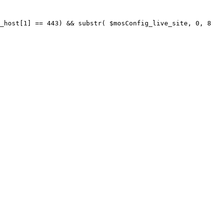
_host[1] == 443) && substr( $mosConfig_live_site, 0, 8 