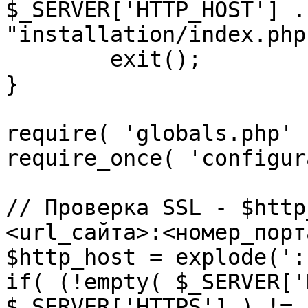
$_SERVER['HTTP_HOST'] .
"installation/index.php"
	exit();

}

require( 'globals.php' )
require_once( 'configur
// Проверка SSL - $http
<url_сайта>:<номер_порт
$http_host = explode(':
if( (!empty( $_SERVER['
$_SERVER['HTTPS'] ) != 