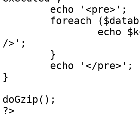
	echo '<pre>';

 	foreach ($database->_log as $k=>$sql) {

 		echo $k+1 . "\n" . $sql . '<hr 
/>';

	}

	echo '</pre>';

}

doGzip();

?>