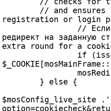
	// checks for the presence of a return url 

	// and ensures that this url is not the 
registration or login pa
		// Если sessioncookie существует, 
редирект на заданную ст
extra round for a cooki
		if (isset( 
$_COOKIE[mosMainFrame::
		mosRedirect( $return );

	} else {

			mosRedirect(
$mosConfig_live_site .'
option=cookiecheck&retu