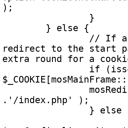
);

		}

	} else {

		// If a sessioncookie exists, 
redirect to the start p
extra round for a cooki
		if (isset( 
$_COOKIE[mosMainFrame::
		mosRedirect( $mosConfig_live_site 
.'/index.php' );

		} else {

			mosRedirect(