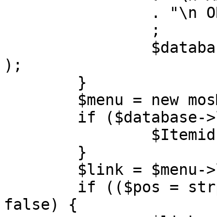
		. "\n ORDER BY parent, ordering"

		;

		$database->setQuery( $query, 0, 1 
);

	}

	$menu = new mosMenu( $database );

	if ($database->loadObject( $menu )) {

		$Itemid = $menu->id;

	}

	$link = $menu->link;

	if (($pos = strpos( $link, '?' )) !== 
false) {
