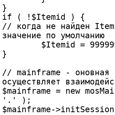
}

if ( !$Itemid ) {

// когда не найден Item
значение по умолчанию

	$Itemid = 99999999;

} 

// mainframe - оновная 
осуществляет взаимодейс
$mainframe = new mosMai
'.' );

$mainframe->initSession(