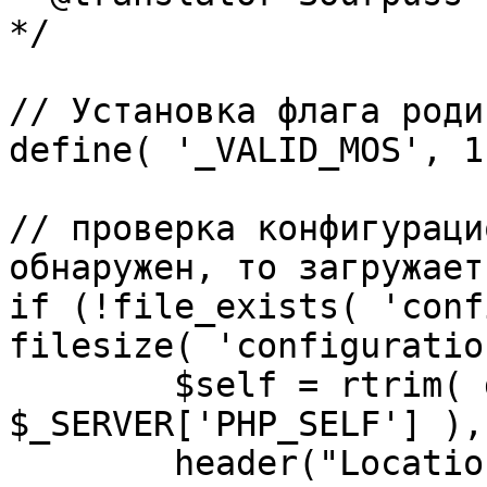
*/

// Установка флага роди
define( '_VALID_MOS', 1 
// проверка конфигураци
обнаружен, то загружает
if (!file_exists( 'conf
filesize( 'configuratio
	$self = rtrim( dirname( 
$_SERVER['PHP_SELF'] ),
	header("Location: http://" . 