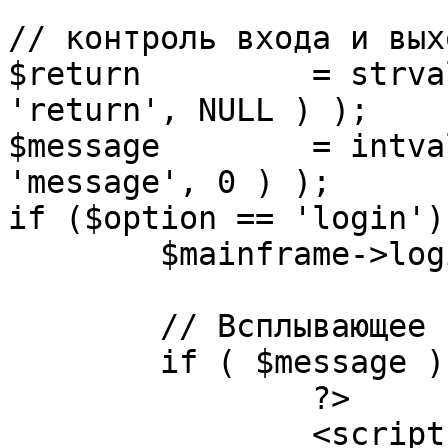
// контроль входа и вых
$return 	= strval( mosGetParam( $_REQUEST, 
'return', NULL ) );

$message 	= intval( mosGetParam( $_POST, 
'message', 0 ) );

if ($option == 'login') 
	$mainframe->login();

	// Всплывающее сообщение JS

	if ( $message ) {

		?>

		<script language="javascript" 