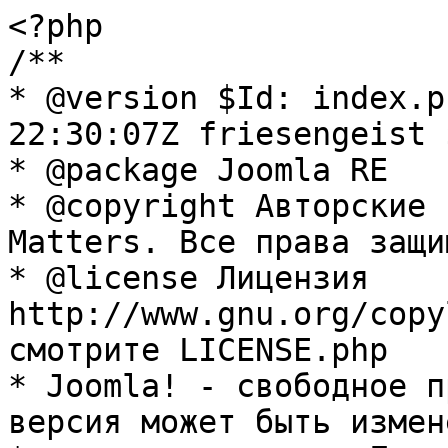
<?php

/**

* @version $Id: index.p
22:30:07Z friesengeist $
* @package Joomla RE

* @copyright Авторские 
Matters. Все права защи
* @license Лицензия 
http://www.gnu.org/copy
смотрите LICENSE.php

* Joomla! - свободное п
версия может быть измене