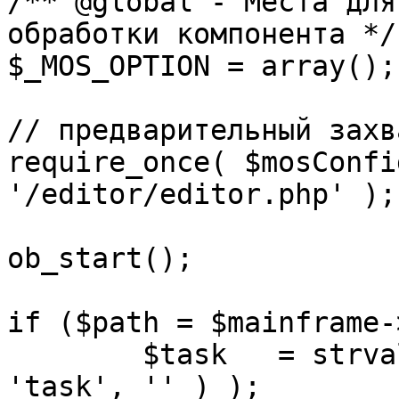
/** @global - Места для
обработки компонента */

$_MOS_OPTION = array();

// предварительный захв
require_once( $mosConfi
'/editor/editor.php' );

ob_start();		 

if ($path = $mainframe-
	$task 	= strval( mosGetParam( $_REQUEST, 
'task', '' ) );
