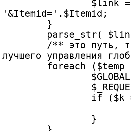
		$link = substr( $link, $pos+1 ). 
'&Itemid='.$Itemid;

	}

	parse_str( $link, $temp );

	/** это путь, требуется переделать для 
лучшего управления глоб
	foreach ($temp as $k=>$v) {

		$GLOBALS[$k] = $v;

		$_REQUEST[$k] = $v;

		if ($k == 'option') {

			$option = $v;
		}

	}
