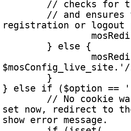
	// checks for the presence of a return url 

	// and ensures that this url is not the 
registration or logout 
		mosRedirect( $return );

	} else {

		mosRedirect( 
$mosConfig_live_site.'/
	}

} else if ($option == '
	// No cookie was set upon login. If it is 
set now, redirect to th
show error message.

	if (isset( 