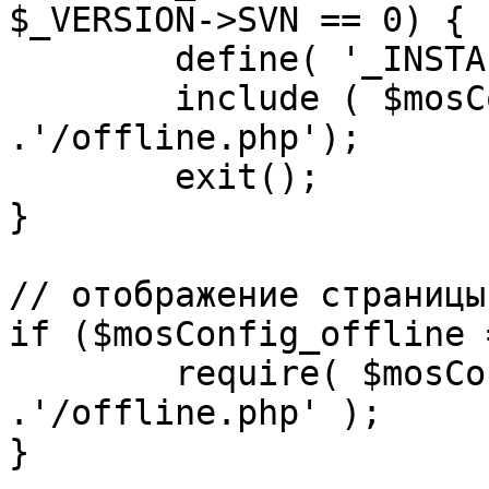
$_VERSION->SVN == 0) {

	define( '_INSTALL_CHECK', 1 );

	include ( $mosConfig_absolute_path 
.'/offline.php');

	exit();

}

// отображение страницы
if ($mosConfig_offline 
	require( $mosConfig_absolute_path 
.'/offline.php' );

}
