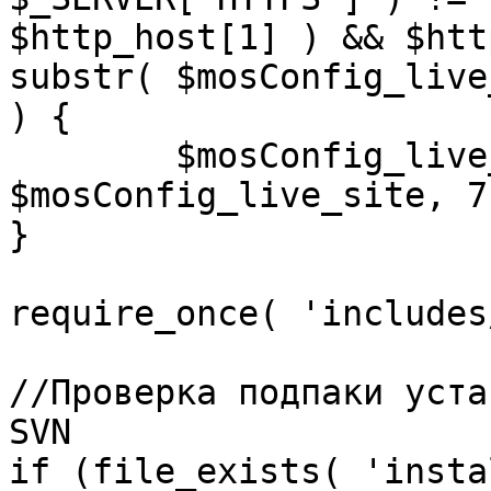
$http_host[1] ) && $htt
substr( $mosConfig_live
) {

	$mosConfig_live_site = 'https://'.substr( 
$mosConfig_live_site, 7 
}

require_once( 'includes
//Проверка подпаки уста
SVN

if (file_exists( 'insta