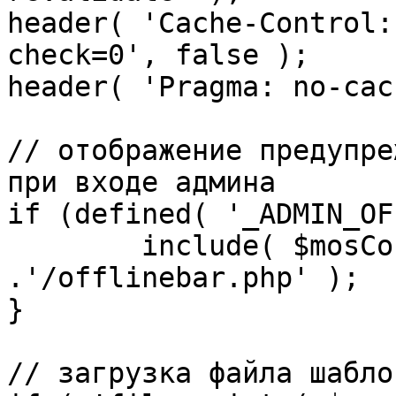
header( 'Cache-Control:
check=0', false );

header( 'Pragma: no-cac
// отображение предупре
при входе админа

if (defined( '_ADMIN_OF
	include( $mosConfig_absolute_path 
.'/offlinebar.php' );

}

// загрузка файла шаблон