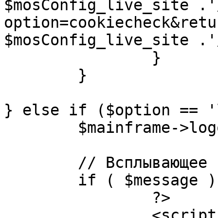
$mosConfig_live_site .'
option=cookiecheck&retu
$mosConfig_live_site .'
		}

	}

} else if ($option == '
	$mainframe->logout();

	// Всплывающее сообщение JS

	if ( $message ) {

		?>

		<script language="javascript" 