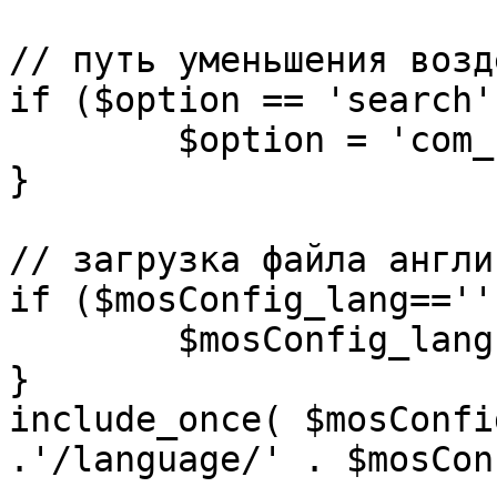
// путь уменьшения возд
if ($option == 'search')
	$option = 'com_search';

}

// загрузка файла англи
if ($mosConfig_lang=='')
	$mosConfig_lang = 'english';

}

include_once( $mosConfi
.'/language/' . $mosCon