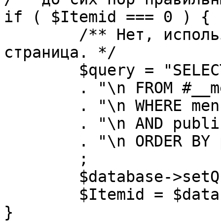
if ( $Itemid === 0 ) {

	/** Нет, используется именно главная 
страница. */

	$query = "SELECT id"

	. "\n FROM #__menu"

	. "\n WHERE menutype = 'mainmenu'"

	. "\n AND published = 1"

	. "\n ORDER BY parent, ordering"

	;

	$database->setQuery( $query, 0, 1 );

	$Itemid = $database->loadResult();

}
