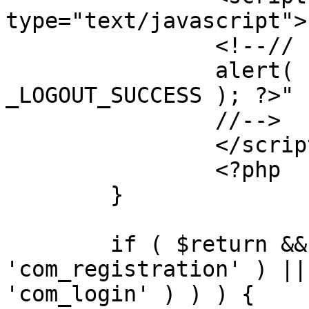
type="text/javascript">

		<!--//

		alert( "<?php echo addslashes( 
_LOGOUT_SUCCESS ); ?>" )
		//-->

		</script>

		<?php

	}

	if ( $return && !( strpos( $return, 
'com_registration' ) ||
'com_login' ) ) ) {
