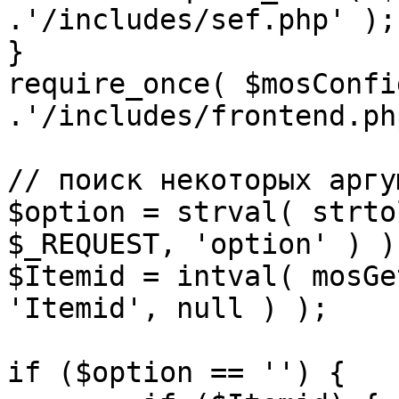
.'/includes/sef.php' );

}

require_once( $mosConfi
.'/includes/frontend.ph
// поиск некоторых аргу
$option = strval( strto
$_REQUEST, 'option' ) ) 
$Itemid = intval( mosGe
'Itemid', null ) );

if ($option == '') {
