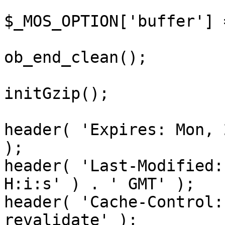
$_MOS_OPTION['buffer'] 
ob_end_clean();

initGzip();

header( 'Expires: Mon, 
);

header( 'Last-Modified:
H:i:s' ) . ' GMT' );

header( 'Cache-Control:
revalidate' );
