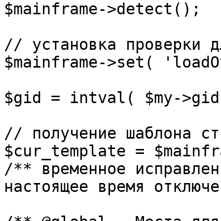
$mainframe->detect();

// установка проверки д
$mainframe->set( 'loadO
$gid = intval( $my->gid 
// получение шаблона ст
$cur_template = $mainfr
/** временное исправлен
настоящее время отключе