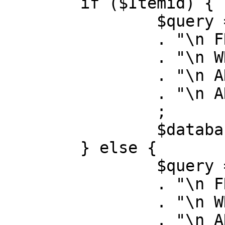
	if ($Itemid) {

		$query = "SELECT id, link"

		. "\n FROM #__menu"

		. "\n WHERE menutype = 'mainmenu'"

		. "\n AND id = " . (int) $Itemid

		. "\n AND published = 1"

		;

		$database->setQuery( $query );

	} else {

		$query = "SELECT id, link"

		. "\n FROM #__menu"

		. "\n WHERE menutype = 'mainmenu'"

		. "\n AND published = 1"
