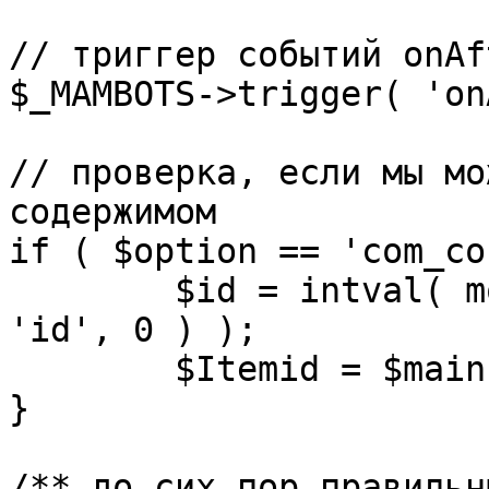
// триггер событий onAf
$_MAMBOTS->trigger( 'on
// проверка, если мы мо
содержимом

if ( $option == 'com_co
	$id = intval( mosGetParam( $_REQUEST, 
'id', 0 ) );

	$Itemid = $mainframe->getItemid( $id );

}

/** до сих пор правильн