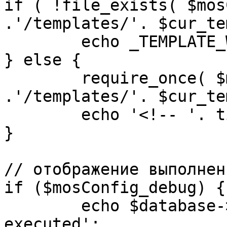
if ( !file_exists( $mos
.'/templates/'. $cur_te
	echo _TEMPLATE_WARN . $cur_template;

} else {

	require_once( $mosConfig_absolute_path 
.'/templates/'. $cur_te
	echo '<!-- '. time() .' -->';

}

// отображение выполнен
if ($mosConfig_debug) {

	echo $database->_ticker . ' queries 
executed';
