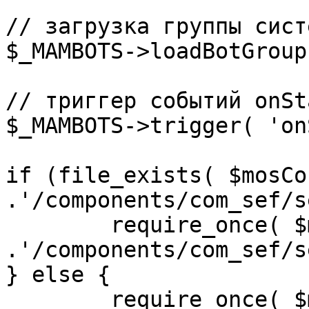
// загрузка группы сист
$_MAMBOTS->loadBotGroup
// триггер событий onSta
$_MAMBOTS->trigger( 'on
if (file_exists( $mosCo
.'/components/com_sef/s
	require_once( $mosConfig_absolute_path 
.'/components/com_sef/s
} else {

	require_once( $mosConfig_absolute_path 