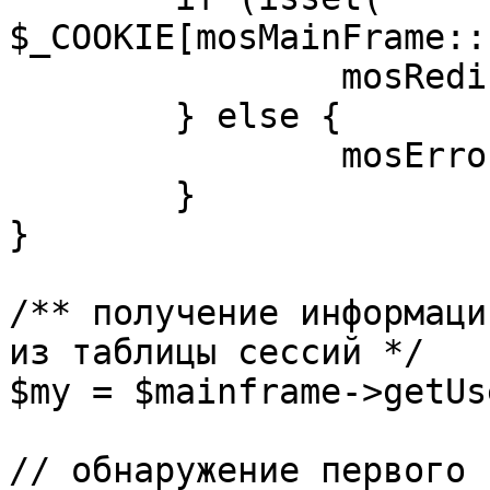
$_COOKIE[mosMainFrame::
		mosRedirect( $return );

	} else {

		mosErrorAlert( _ALERT_ENABLED );

	}

}

/** получение информаци
из таблицы сессий */

$my = $mainframe->getUs
// обнаружение первого 