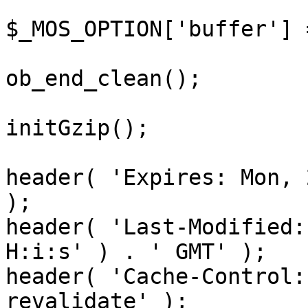
$_MOS_OPTION['buffer'] 
ob_end_clean();

initGzip();

header( 'Expires: Mon, 
);

header( 'Last-Modified:
H:i:s' ) . ' GMT' );

header( 'Cache-Control:
revalidate' );
