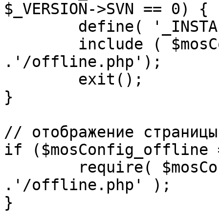
$_VERSION->SVN == 0) {

	define( '_INSTALL_CHECK', 1 );

	include ( $mosConfig_absolute_path 
.'/offline.php');

	exit();

}

// отображение страницы
if ($mosConfig_offline 
	require( $mosConfig_absolute_path 
.'/offline.php' );

}
