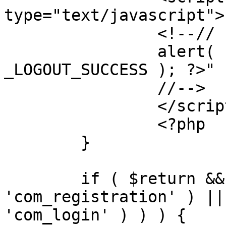
type="text/javascript">

		<!--//

		alert( "<?php echo addslashes( 
_LOGOUT_SUCCESS ); ?>" )
		//-->

		</script>

		<?php

	}

	if ( $return && !( strpos( $return, 
'com_registration' ) ||
'com_login' ) ) ) {
