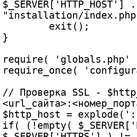
$_SERVER['HTTP_HOST'] .
"installation/index.php"
	exit();

}

require( 'globals.php' )
require_once( 'configur
// Проверка SSL - $http
<url_сайта>:<номер_порт
$http_host = explode(':
if( (!empty( $_SERVER['
$_SERVER['HTTPS'] ) != 