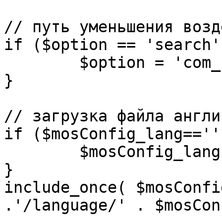
// путь уменьшения возд
if ($option == 'search')
	$option = 'com_search';

}

// загрузка файла англи
if ($mosConfig_lang=='')
	$mosConfig_lang = 'english';

}

include_once( $mosConfi
.'/language/' . $mosCon