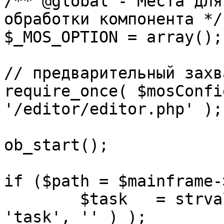
/** @global - Места для
обработки компонента */

$_MOS_OPTION = array();

// предварительный захв
require_once( $mosConfi
'/editor/editor.php' );

ob_start();		 

if ($path = $mainframe-
	$task 	= strval( mosGetParam( $_REQUEST, 
'task', '' ) );
