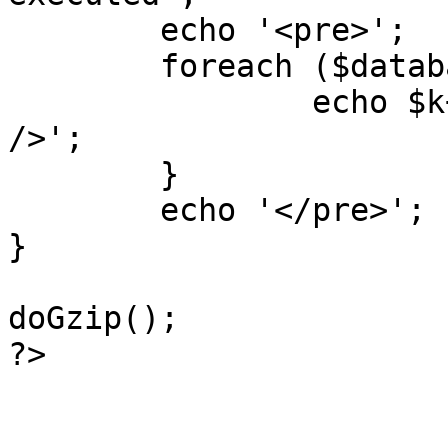
	echo '<pre>';

 	foreach ($database->_log as $k=>$sql) {

 		echo $k+1 . "\n" . $sql . '<hr 
/>';

	}

	echo '</pre>';

}

doGzip();

?>