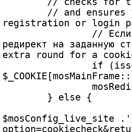
	// checks for the presence of a return url 

	// and ensures that this url is not the 
registration or login pa
		// Если sessioncookie существует, 
редирект на заданную ст
extra round for a cooki
		if (isset( 
$_COOKIE[mosMainFrame::
		mosRedirect( $return );

	} else {

			mosRedirect(
$mosConfig_live_site .'
option=cookiecheck&retu