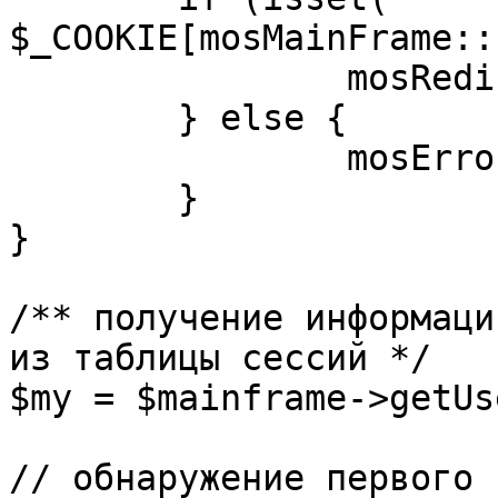
$_COOKIE[mosMainFrame::
		mosRedirect( $return );

	} else {

		mosErrorAlert( _ALERT_ENABLED );

	}

}

/** получение информаци
из таблицы сессий */

$my = $mainframe->getUs
// обнаружение первого 