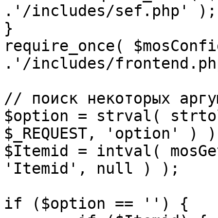
.'/includes/sef.php' );

}

require_once( $mosConfi
.'/includes/frontend.ph
// поиск некоторых аргу
$option = strval( strto
$_REQUEST, 'option' ) ) 
$Itemid = intval( mosGe
'Itemid', null ) );

if ($option == '') {
