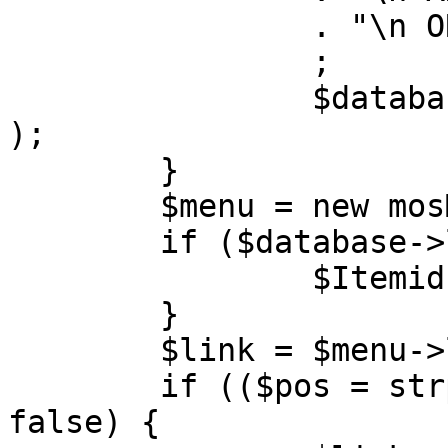
		. "\n ORDER BY parent, ordering"

		;

		$database->setQuery( $query, 0, 1 
);

	}

	$menu = new mosMenu( $database );

	if ($database->loadObject( $menu )) {

		$Itemid = $menu->id;

	}

	$link = $menu->link;

	if (($pos = strpos( $link, '?' )) !== 
false) {
