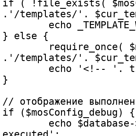
if ( !file_exists( $mos
.'/templates/'. $cur_te
	echo _TEMPLATE_WARN . $cur_template;

} else {

	require_once( $mosConfig_absolute_path 
.'/templates/'. $cur_te
	echo '<!-- '. time() .' -->';

}

// отображение выполнен
if ($mosConfig_debug) {

	echo $database->_ticker . ' queries 
executed';
