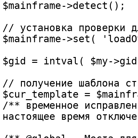
$mainframe->detect();

// установка проверки д
$mainframe->set( 'loadO
$gid = intval( $my->gid 
// получение шаблона ст
$cur_template = $mainfr
/** временное исправлен
настоящее время отключе