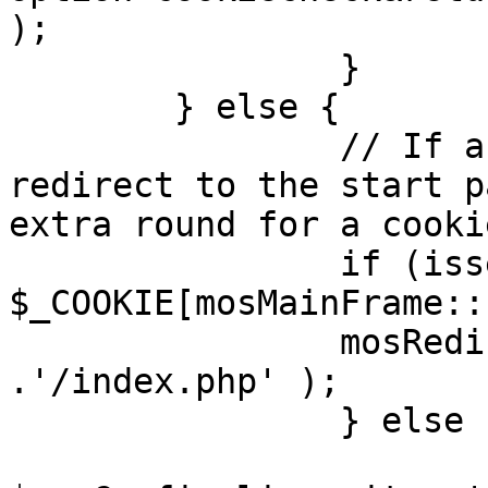
);

		}

	} else {

		// If a sessioncookie exists, 
redirect to the start p
extra round for a cooki
		if (isset( 
$_COOKIE[mosMainFrame::
		mosRedirect( $mosConfig_live_site 
.'/index.php' );

		} else {

			mosRedirect(