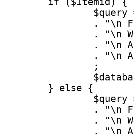
	if ($Itemid) {

		$query = "SELECT id, link"

		. "\n FROM #__menu"

		. "\n WHERE menutype = 'mainmenu'"

		. "\n AND id = " . (int) $Itemid

		. "\n AND published = 1"

		;

		$database->setQuery( $query );

	} else {

		$query = "SELECT id, link"

		. "\n FROM #__menu"

		. "\n WHERE menutype = 'mainmenu'"

		. "\n AND published = 1"
