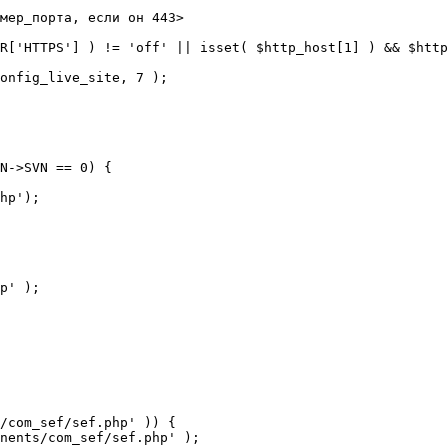
мер_порта, если он 443>

R['HTTPS'] ) != 'off' || isset( $http_host[1] ) && $http
N->SVN == 0) {

/com_sef/sef.php' )) {
