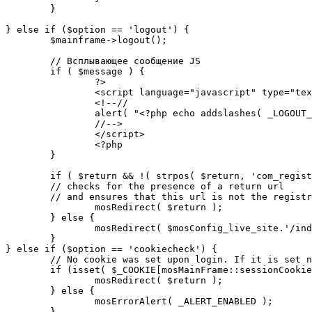
	}

} else if ($option == 'logout') {

	$mainframe->logout();

	// Всплывающее сообщение JS

	if ( $message ) {

		?>

		<script language="javascript" type="text/javascript">

		<!--//

		alert( "<?php echo addslashes( _LOGOUT_SUCCESS ); ?>" );

		//-->

		</script>

		<?php

	}

	if ( $return && !( strpos( $return, 'com_registration' ) || strpos( $return, 'com_login' ) ) ) {

	// checks for the presence of a return url 

	// and ensures that this url is not the registration or logout pages

		mosRedirect( $return );

	} else {

		mosRedirect( $mosConfig_live_site.'/index.php' );

	}

} else if ($option == 'cookiecheck') {

	// No cookie was set upon login. If it is set now, redirect to the given page. Otherwise, show error message.

	if (isset( $_COOKIE[mosMainFrame::sessionCookieName()] )) {

		mosRedirect( $return );

	} else {

		mosErrorAlert( _ALERT_ENABLED );

	}
