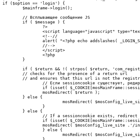
if ($option == 'login') {

	$mainframe->login();

	// Всплывающее сообщение JS

	if ( $message ) {

		?>

		<script language="javascript" type="text/javascript">

		<!--//

		alert( "<?php echo addslashes( _LOGIN_SUCCESS ); ?>" );

		//-->

		</script>

		<?php

	}

	if ( $return && !( strpos( $return, 'com_registration' ) || strpos( $return, 'com_login' ) ) ) {

	// checks for the presence of a return url 

	// and ensures that this url is not the registration or login pages

		// Если sessioncookie существует, редирект на заданную страницу. Otherwise, take an extra round for a cookiecheck

		if (isset( $_COOKIE[mosMainFrame::sessionCookieName()] )) {

		mosRedirect( $return );

	} else {

			mosRedirect( $mosConfig_live_site .'/index.php?option=cookiecheck&return=' . urlencode( $return ) );

		}

	} else {

		// If a sessioncookie exists, redirect to the start page. Otherwise, take an extra round for a cookiecheck

		if (isset( $_COOKIE[mosMainFrame::sessionCookieName()] )) {

		mosRedirect( $mosConfig_live_site .'/index.php' );

		} else {

			mosRedirect( $mosConfig_live_site .'/index.php?option=cookiecheck&return=' . urlencode( $mosConfig_live_site .'/index.php' ) );

		}
