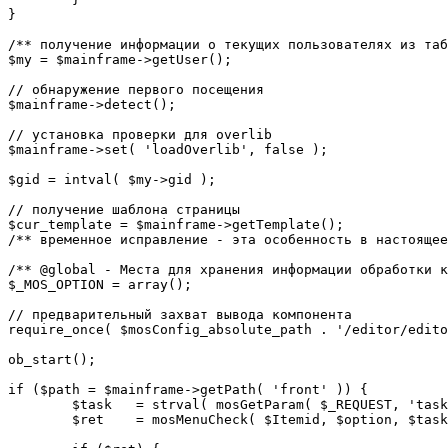
}

/** получение информации о текущих пользователях из таб
$my = $mainframe->getUser();

// обнаружение первого посещения

$mainframe->detect();

// установка проверки для overlib

$mainframe->set( 'loadOverlib', false );

$gid = intval( $my->gid );

// получение шаблона страницы

$cur_template = $mainframe->getTemplate();

/** временное исправление - эта особенность в настоящее
/** @global - Места для хранения информации обработки к
$_MOS_OPTION = array();

// предварительный захват вывода компонента

require_once( $mosConfig_absolute_path . '/editor/edito
ob_start();		 

if ($path = $mainframe->getPath( 'front' )) {

	$task 	= strval( mosGetParam( $_REQUEST, 'task', '' ) );

	$ret 	= mosMenuCheck( $Itemid, $option, $task, $gid );
