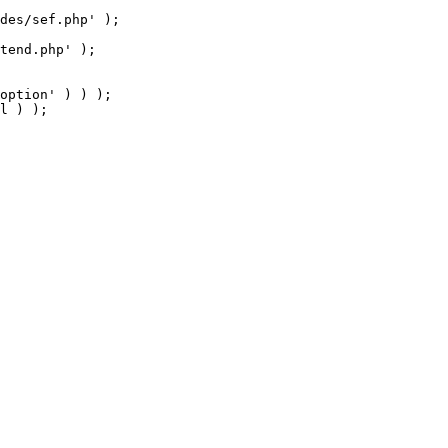
tend.php' );

option' ) ) );

l ) );
