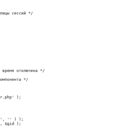
лицы сессий */

 время отключена */

омпонента */

r.php' );
