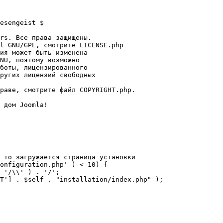
esengeist $

rs. Все права защищены.

l GNU/GPL, смотрите LICENSE.php

ия может быть изменена

NU, поэтому возможно

боты, лицензированного

ругих лицензий свободных 

раве, смотрите файл COPYRIGHT.php.

 дом Joomla!

 то загружается страница установки

onfiguration.php' ) < 10) {
