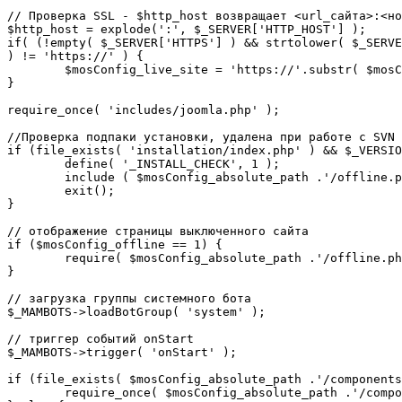
// Проверка SSL - $http_host возвращает <url_сайта>:<но
$http_host = explode(':', $_SERVER['HTTP_HOST'] );

if( (!empty( $_SERVER['HTTPS'] ) && strtolower( $_SERVE
) != 'https://' ) {

	$mosConfig_live_site = 'https://'.substr( $mosConfig_live_site, 7 );

}

require_once( 'includes/joomla.php' );

//Проверка подпаки установки, удалена при работе с SVN

if (file_exists( 'installation/index.php' ) && $_VERSIO
	define( '_INSTALL_CHECK', 1 );

	include ( $mosConfig_absolute_path .'/offline.php');

	exit();

}

// отображение страницы выключенного сайта

if ($mosConfig_offline == 1) {

	require( $mosConfig_absolute_path .'/offline.php' );

}

// загрузка группы системного бота

$_MAMBOTS->loadBotGroup( 'system' );

// триггер событий onStart

$_MAMBOTS->trigger( 'onStart' );

if (file_exists( $mosConfig_absolute_path .'/components
	require_once( $mosConfig_absolute_path .'/components/com_sef/sef.php' );
