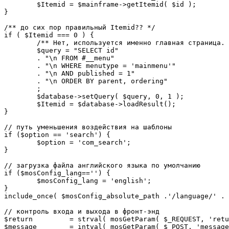
	$Itemid = $mainframe->getItemid( $id );

}

/** до сих пор правильный Itemid?? */

if ( $Itemid === 0 ) {

	/** Нет, используется именно главная страница. */

	$query = "SELECT id"

	. "\n FROM #__menu"

	. "\n WHERE menutype = 'mainmenu'"

	. "\n AND published = 1"

	. "\n ORDER BY parent, ordering"

	;

	$database->setQuery( $query, 0, 1 );

	$Itemid = $database->loadResult();

}

// путь уменьшения воздействия на шаблоны

if ($option == 'search') {

	$option = 'com_search';

}

// загрузка файла английского языка по умолчанию

if ($mosConfig_lang=='') {

	$mosConfig_lang = 'english';

}

include_once( $mosConfig_absolute_path .'/language/' . 
// контроль входа и выхода в фронт-энд 

$return 	= strval( mosGetParam( $_REQUEST, 'return', NULL ) );

$message 	= intval( mosGetParam( $_POST, 'message', 0 ) );
