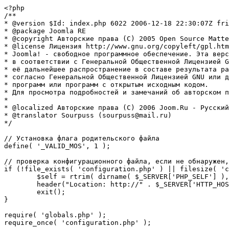
<?php

/**

* @version $Id: index.php 6022 2006-12-18 22:30:07Z fri
* @package Joomla RE

* @copyright Авторские права (C) 2005 Open Source Matte
* @license Лицензия http://www.gnu.org/copyleft/gpl.htm
* Joomla! - свободное программное обеспечение. Эта верс
* в соответствии с Генеральной Общественной Лицензией G
* её дальнейшее распространение в составе результата ра
* согласно Генеральной Общественной Лицензией GNU или д
* программ или программ с открытым исходным кодом.

* Для просмотра подробностей и замечаний об авторском п
* 

* @localized Авторские права (C) 2006 Joom.Ru - Русский
* @translator Sourpuss (sourpuss@mail.ru)

*/

// Установка флага родительского файла 

define( '_VALID_MOS', 1 );

// проверка конфигурационного файла, если не обнаружен,
if (!file_exists( 'configuration.php' ) || filesize( 'c
	$self = rtrim( dirname( $_SERVER['PHP_SELF'] ), '/\\' ) . '/';

	header("Location: http://" . $_SERVER['HTTP_HOST'] . $self . "installation/index.php" );

	exit();

}

require( 'globals.php' );

require_once( 'configuration.php' );
