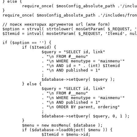
} else {

	require_once( $mosConfig_absolute_path .'/includes/sef.php' );

}

require_once( $mosConfig_absolute_path .'/includes/fron
// поиск некоторых аргументов url (или form)

$option = strval( strtolower( mosGetParam( $_REQUEST, '
$Itemid = intval( mosGetParam( $_REQUEST, 'Itemid', nul
if ($option == '') {

	if ($Itemid) {

		$query = "SELECT id, link"

		. "\n FROM #__menu"

		. "\n WHERE menutype = 'mainmenu'"

		. "\n AND id = " . (int) $Itemid

		. "\n AND published = 1"

		;

		$database->setQuery( $query );

	} else {

		$query = "SELECT id, link"

		. "\n FROM #__menu"

		. "\n WHERE menutype = 'mainmenu'"

		. "\n AND published = 1"

		. "\n ORDER BY parent, ordering"

		;

		$database->setQuery( $query, 0, 1 );

	}

	$menu = new mosMenu( $database );

	if ($database->loadObject( $menu )) {

		$Itemid = $menu->id;
