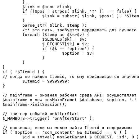
	}

	$link = $menu->link;

	if (($pos = strpos( $link, '?' )) !== false) {

		$link = substr( $link, $pos+1 ). '&Itemid='.$Itemid;

	}

	parse_str( $link, $temp );

	/** это путь, требуется переделать для лучшего управления глобальными переменными */

	foreach ($temp as $k=>$v) {

		$GLOBALS[$k] = $v;

		$_REQUEST[$k] = $v;

		if ($k == 'option') {

			$option = $v;

		}

	}

}

if ( !$Itemid ) {

// когда не найден Itemid, то ему присваивается значени
	$Itemid = 99999999;

} 

// mainframe - оновная рабочая среда API, осуществляет 
$mainframe = new mosMainFrame( $database, $option, '.' 
$mainframe->initSession();

// триггер событий onAfterStart

$_MAMBOTS->trigger( 'onAfterStart' );

// проверка, если мы можем найти Itemid в содержимом

if ( $option == 'com_content' && $Itemid === 0 ) {

	$id = intval( mosGetParam( $_REQUEST, 'id', 0 ) );
