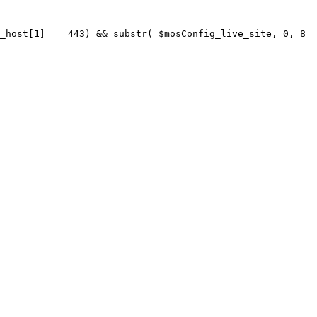
_host[1] == 443) && substr( $mosConfig_live_site, 0, 8 