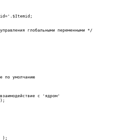
е по умолчанию

взаимодействие с 'ядром'

);
