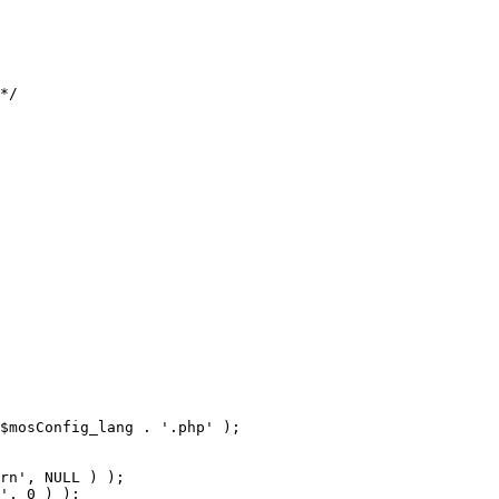
$mosConfig_lang . '.php' );
