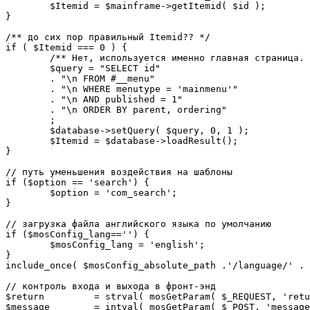
	$Itemid = $mainframe->getItemid( $id );

}

/** до сих пор правильный Itemid?? */

if ( $Itemid === 0 ) {

	/** Нет, используется именно главная страница. */

	$query = "SELECT id"

	. "\n FROM #__menu"

	. "\n WHERE menutype = 'mainmenu'"

	. "\n AND published = 1"

	. "\n ORDER BY parent, ordering"

	;

	$database->setQuery( $query, 0, 1 );

	$Itemid = $database->loadResult();

}

// путь уменьшения воздействия на шаблоны

if ($option == 'search') {

	$option = 'com_search';

}

// загрузка файла английского языка по умолчанию

if ($mosConfig_lang=='') {

	$mosConfig_lang = 'english';

}

include_once( $mosConfig_absolute_path .'/language/' . 
// контроль входа и выхода в фронт-энд 

$return 	= strval( mosGetParam( $_REQUEST, 'return', NULL ) );

$message 	= intval( mosGetParam( $_POST, 'message', 0 ) );
