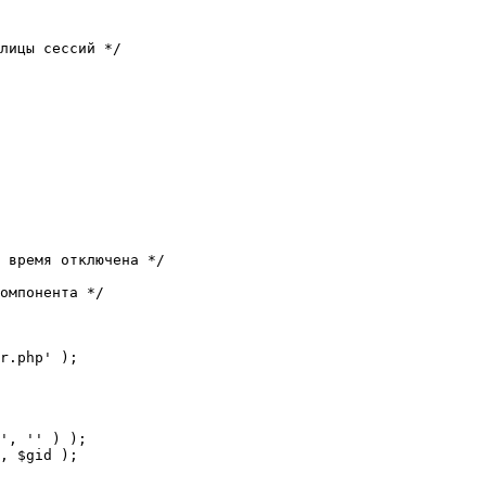
лицы сессий */

 время отключена */

омпонента */

r.php' );
