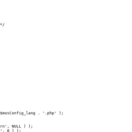
$mosConfig_lang . '.php' );
