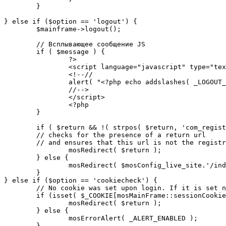
	}

} else if ($option == 'logout') {

	$mainframe->logout();

	// Всплывающее сообщение JS

	if ( $message ) {

		?>

		<script language="javascript" type="text/javascript">

		<!--//

		alert( "<?php echo addslashes( _LOGOUT_SUCCESS ); ?>" );

		//-->

		</script>

		<?php

	}

	if ( $return && !( strpos( $return, 'com_registration' ) || strpos( $return, 'com_login' ) ) ) {

	// checks for the presence of a return url 

	// and ensures that this url is not the registration or logout pages

		mosRedirect( $return );

	} else {

		mosRedirect( $mosConfig_live_site.'/index.php' );

	}

} else if ($option == 'cookiecheck') {

	// No cookie was set upon login. If it is set now, redirect to the given page. Otherwise, show error message.

	if (isset( $_COOKIE[mosMainFrame::sessionCookieName()] )) {

		mosRedirect( $return );

	} else {

		mosErrorAlert( _ALERT_ENABLED );

	}
