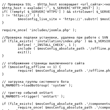
// Проверка SSL - $http_host возвращает <url_сайта>:<но
$http_host = explode(':', $_SERVER['HTTP_HOST'] );

if( (!empty( $_SERVER['HTTPS'] ) && strtolower( $_SERVE
) != 'https://' ) {

	$mosConfig_live_site = 'https://'.substr( $mosConfig_live_site, 7 );

}

require_once( 'includes/joomla.php' );

//Проверка подпаки установки, удалена при работе с SVN

if (file_exists( 'installation/index.php' ) && $_VERSIO
	define( '_INSTALL_CHECK', 1 );

	include ( $mosConfig_absolute_path .'/offline.php');

	exit();

}

// отображение страницы выключенного сайта

if ($mosConfig_offline == 1) {

	require( $mosConfig_absolute_path .'/offline.php' );

}

// загрузка группы системного бота

$_MAMBOTS->loadBotGroup( 'system' );

// триггер событий onStart

$_MAMBOTS->trigger( 'onStart' );

if (file_exists( $mosConfig_absolute_path .'/components
	require_once( $mosConfig_absolute_path .'/components/com_sef/sef.php' );
