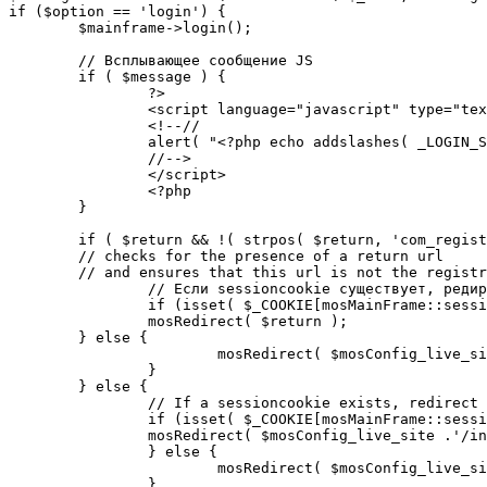
if ($option == 'login') {

	$mainframe->login();

	// Всплывающее сообщение JS

	if ( $message ) {

		?>

		<script language="javascript" type="text/javascript">

		<!--//

		alert( "<?php echo addslashes( _LOGIN_SUCCESS ); ?>" );

		//-->

		</script>

		<?php

	}

	if ( $return && !( strpos( $return, 'com_registration' ) || strpos( $return, 'com_login' ) ) ) {

	// checks for the presence of a return url 

	// and ensures that this url is not the registration or login pages

		// Если sessioncookie существует, редирект на заданную страницу. Otherwise, take an extra round for a cookiecheck

		if (isset( $_COOKIE[mosMainFrame::sessionCookieName()] )) {

		mosRedirect( $return );

	} else {

			mosRedirect( $mosConfig_live_site .'/index.php?option=cookiecheck&return=' . urlencode( $return ) );

		}

	} else {

		// If a sessioncookie exists, redirect to the start page. Otherwise, take an extra round for a cookiecheck

		if (isset( $_COOKIE[mosMainFrame::sessionCookieName()] )) {

		mosRedirect( $mosConfig_live_site .'/index.php' );

		} else {

			mosRedirect( $mosConfig_live_site .'/index.php?option=cookiecheck&return=' . urlencode( $mosConfig_live_site .'/index.php' ) );

		}
