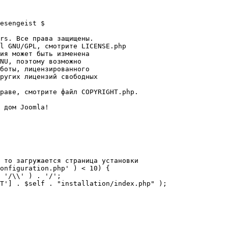
esengeist $

rs. Все права защищены.

l GNU/GPL, смотрите LICENSE.php

ия может быть изменена

NU, поэтому возможно

боты, лицензированного

ругих лицензий свободных 

раве, смотрите файл COPYRIGHT.php.

 дом Joomla!

 то загружается страница установки

onfiguration.php' ) < 10) {
