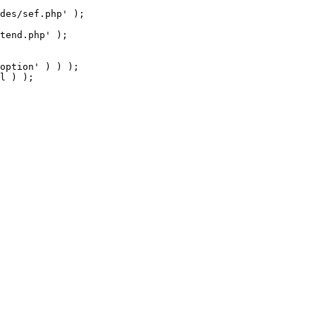
tend.php' );

option' ) ) );

l ) );
