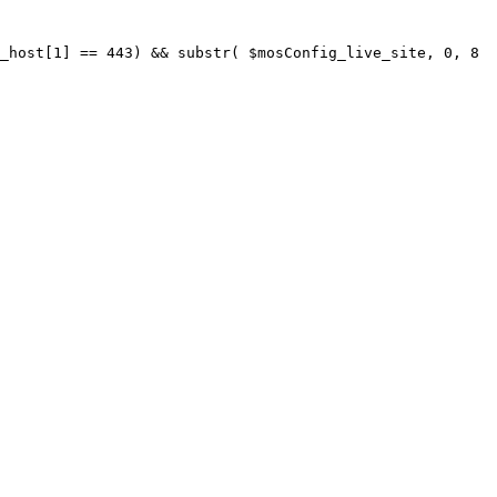
_host[1] == 443) && substr( $mosConfig_live_site, 0, 8 