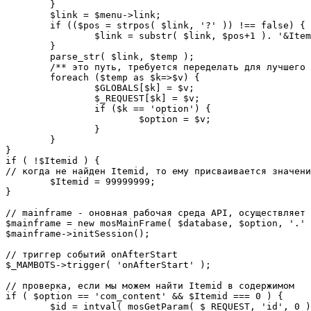
	}

	$link = $menu->link;

	if (($pos = strpos( $link, '?' )) !== false) {

		$link = substr( $link, $pos+1 ). '&Itemid='.$Itemid;

	}

	parse_str( $link, $temp );

	/** это путь, требуется переделать для лучшего управления глобальными переменными */

	foreach ($temp as $k=>$v) {

		$GLOBALS[$k] = $v;

		$_REQUEST[$k] = $v;

		if ($k == 'option') {

			$option = $v;

		}

	}

}

if ( !$Itemid ) {

// когда не найден Itemid, то ему присваивается значени
	$Itemid = 99999999;

} 

// mainframe - оновная рабочая среда API, осуществляет 
$mainframe = new mosMainFrame( $database, $option, '.' 
$mainframe->initSession();

// триггер событий onAfterStart

$_MAMBOTS->trigger( 'onAfterStart' );

// проверка, если мы можем найти Itemid в содержимом

if ( $option == 'com_content' && $Itemid === 0 ) {

	$id = intval( mosGetParam( $_REQUEST, 'id', 0 ) );
