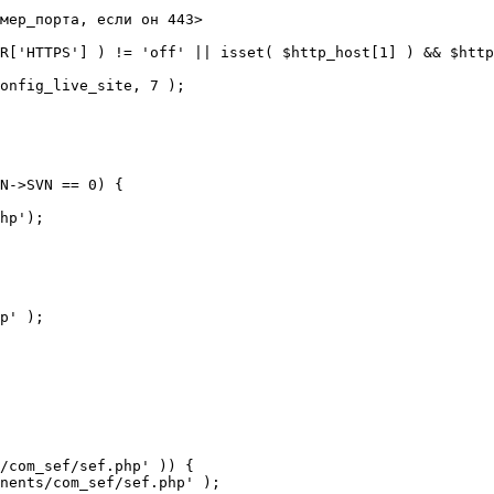
мер_порта, если он 443>

R['HTTPS'] ) != 'off' || isset( $http_host[1] ) && $http
N->SVN == 0) {

/com_sef/sef.php' )) {
