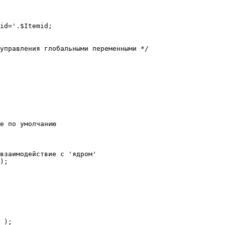
е по умолчанию

взаимодействие с 'ядром'

);
