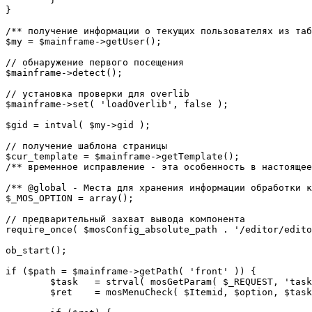
}

/** получение информации о текущих пользователях из таб
$my = $mainframe->getUser();

// обнаружение первого посещения

$mainframe->detect();

// установка проверки для overlib

$mainframe->set( 'loadOverlib', false );

$gid = intval( $my->gid );

// получение шаблона страницы

$cur_template = $mainframe->getTemplate();

/** временное исправление - эта особенность в настоящее
/** @global - Места для хранения информации обработки к
$_MOS_OPTION = array();

// предварительный захват вывода компонента

require_once( $mosConfig_absolute_path . '/editor/edito
ob_start();		 

if ($path = $mainframe->getPath( 'front' )) {

	$task 	= strval( mosGetParam( $_REQUEST, 'task', '' ) );

	$ret 	= mosMenuCheck( $Itemid, $option, $task, $gid );
