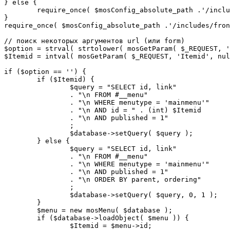
} else {

	require_once( $mosConfig_absolute_path .'/includes/sef.php' );

}

require_once( $mosConfig_absolute_path .'/includes/fron
// поиск некоторых аргументов url (или form)

$option = strval( strtolower( mosGetParam( $_REQUEST, '
$Itemid = intval( mosGetParam( $_REQUEST, 'Itemid', nul
if ($option == '') {

	if ($Itemid) {

		$query = "SELECT id, link"

		. "\n FROM #__menu"

		. "\n WHERE menutype = 'mainmenu'"

		. "\n AND id = " . (int) $Itemid

		. "\n AND published = 1"

		;

		$database->setQuery( $query );

	} else {

		$query = "SELECT id, link"

		. "\n FROM #__menu"

		. "\n WHERE menutype = 'mainmenu'"

		. "\n AND published = 1"

		. "\n ORDER BY parent, ordering"

		;

		$database->setQuery( $query, 0, 1 );

	}

	$menu = new mosMenu( $database );

	if ($database->loadObject( $menu )) {

		$Itemid = $menu->id;
