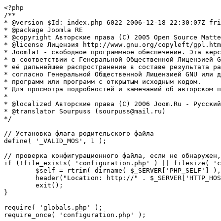
<?php

/**

* @version $Id: index.php 6022 2006-12-18 22:30:07Z fri
* @package Joomla RE

* @copyright Авторские права (C) 2005 Open Source Matte
* @license Лицензия http://www.gnu.org/copyleft/gpl.htm
* Joomla! - свободное программное обеспечение. Эта верс
* в соответствии с Генеральной Общественной Лицензией G
* её дальнейшее распространение в составе результата ра
* согласно Генеральной Общественной Лицензией GNU или д
* программ или программ с открытым исходным кодом.

* Для просмотра подробностей и замечаний об авторском п
* 

* @localized Авторские права (C) 2006 Joom.Ru - Русский
* @translator Sourpuss (sourpuss@mail.ru)

*/

// Установка флага родительского файла 

define( '_VALID_MOS', 1 );

// проверка конфигурационного файла, если не обнаружен,
if (!file_exists( 'configuration.php' ) || filesize( 'c
	$self = rtrim( dirname( $_SERVER['PHP_SELF'] ), '/\\' ) . '/';

	header("Location: http://" . $_SERVER['HTTP_HOST'] . $self . "installation/index.php" );

	exit();

}

require( 'globals.php' );

require_once( 'configuration.php' );
