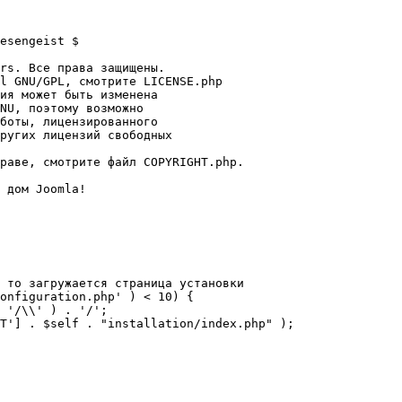
esengeist $

rs. Все права защищены.

l GNU/GPL, смотрите LICENSE.php

ия может быть изменена

NU, поэтому возможно

боты, лицензированного

ругих лицензий свободных 

раве, смотрите файл COPYRIGHT.php.

 дом Joomla!

 то загружается страница установки

onfiguration.php' ) < 10) {
