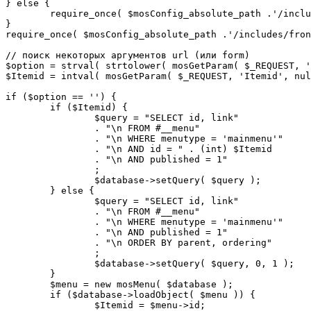
} else {

	require_once( $mosConfig_absolute_path .'/includes/sef.php' );

}

require_once( $mosConfig_absolute_path .'/includes/fron
// поиск некоторых аргументов url (или form)

$option = strval( strtolower( mosGetParam( $_REQUEST, '
$Itemid = intval( mosGetParam( $_REQUEST, 'Itemid', nul
if ($option == '') {

	if ($Itemid) {

		$query = "SELECT id, link"

		. "\n FROM #__menu"

		. "\n WHERE menutype = 'mainmenu'"

		. "\n AND id = " . (int) $Itemid

		. "\n AND published = 1"

		;

		$database->setQuery( $query );

	} else {

		$query = "SELECT id, link"

		. "\n FROM #__menu"

		. "\n WHERE menutype = 'mainmenu'"

		. "\n AND published = 1"

		. "\n ORDER BY parent, ordering"

		;

		$database->setQuery( $query, 0, 1 );

	}

	$menu = new mosMenu( $database );

	if ($database->loadObject( $menu )) {

		$Itemid = $menu->id;
