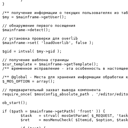
}

/** получение информации о текущих пользователях из таб
$my = $mainframe->getUser();

// обнаружение первого посещения

$mainframe->detect();

// установка проверки для overlib

$mainframe->set( 'loadOverlib', false );

$gid = intval( $my->gid );

// получение шаблона страницы

$cur_template = $mainframe->getTemplate();

/** временное исправление - эта особенность в настоящее
/** @global - Места для хранения информации обработки к
$_MOS_OPTION = array();

// предварительный захват вывода компонента

require_once( $mosConfig_absolute_path . '/editor/edito
ob_start();		 

if ($path = $mainframe->getPath( 'front' )) {

	$task 	= strval( mosGetParam( $_REQUEST, 'task', '' ) );

	$ret 	= mosMenuCheck( $Itemid, $option, $task, $gid );
