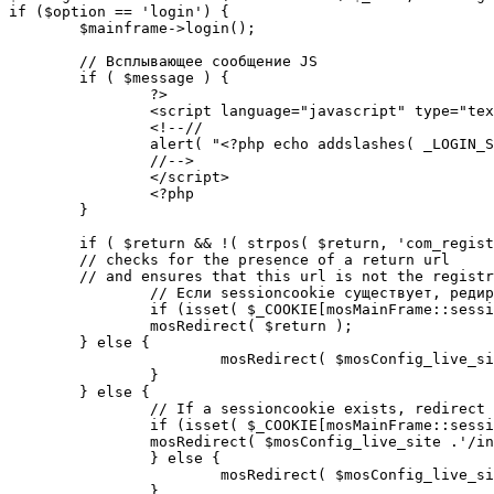
if ($option == 'login') {

	$mainframe->login();

	// Всплывающее сообщение JS

	if ( $message ) {

		?>

		<script language="javascript" type="text/javascript">

		<!--//

		alert( "<?php echo addslashes( _LOGIN_SUCCESS ); ?>" );

		//-->

		</script>

		<?php

	}

	if ( $return && !( strpos( $return, 'com_registration' ) || strpos( $return, 'com_login' ) ) ) {

	// checks for the presence of a return url 

	// and ensures that this url is not the registration or login pages

		// Если sessioncookie существует, редирект на заданную страницу. Otherwise, take an extra round for a cookiecheck

		if (isset( $_COOKIE[mosMainFrame::sessionCookieName()] )) {

		mosRedirect( $return );

	} else {

			mosRedirect( $mosConfig_live_site .'/index.php?option=cookiecheck&return=' . urlencode( $return ) );

		}

	} else {

		// If a sessioncookie exists, redirect to the start page. Otherwise, take an extra round for a cookiecheck

		if (isset( $_COOKIE[mosMainFrame::sessionCookieName()] )) {

		mosRedirect( $mosConfig_live_site .'/index.php' );

		} else {

			mosRedirect( $mosConfig_live_site .'/index.php?option=cookiecheck&return=' . urlencode( $mosConfig_live_site .'/index.php' ) );

		}
