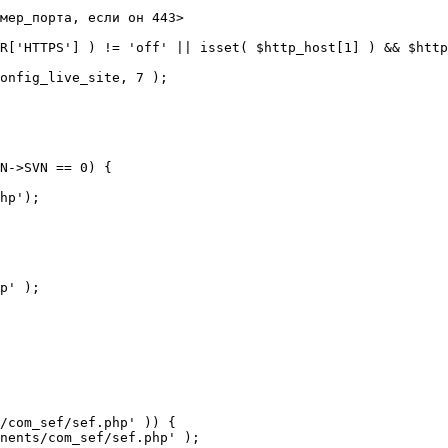
мер_порта, если он 443>

R['HTTPS'] ) != 'off' || isset( $http_host[1] ) && $http
N->SVN == 0) {

/com_sef/sef.php' )) {
