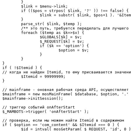
	}

	$link = $menu->link;

	if (($pos = strpos( $link, '?' )) !== false) {

		$link = substr( $link, $pos+1 ). '&Itemid='.$Itemid;

	}

	parse_str( $link, $temp );

	/** это путь, требуется переделать для лучшего управления глобальными переменными */

	foreach ($temp as $k=>$v) {

		$GLOBALS[$k] = $v;

		$_REQUEST[$k] = $v;

		if ($k == 'option') {

			$option = $v;

		}

	}

}

if ( !$Itemid ) {

// когда не найден Itemid, то ему присваивается значени
	$Itemid = 99999999;

} 

// mainframe - оновная рабочая среда API, осуществляет 
$mainframe = new mosMainFrame( $database, $option, '.' 
$mainframe->initSession();

// триггер событий onAfterStart

$_MAMBOTS->trigger( 'onAfterStart' );

// проверка, если мы можем найти Itemid в содержимом

if ( $option == 'com_content' && $Itemid === 0 ) {

	$id = intval( mosGetParam( $_REQUEST, 'id', 0 ) );
