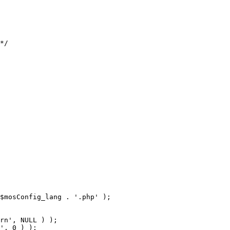
$mosConfig_lang . '.php' );
