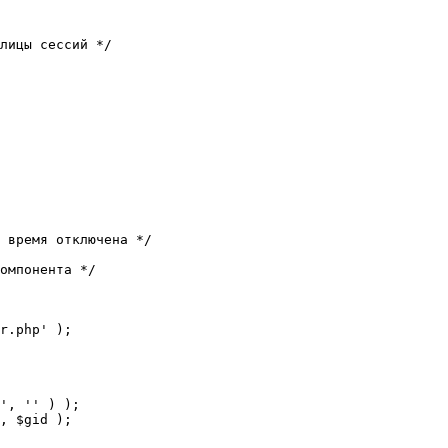
лицы сессий */

 время отключена */

омпонента */

r.php' );
