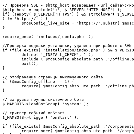
// Проверка SSL - $http_host возвращает <url_сайта>:<но
$http_host = explode(':', $_SERVER['HTTP_HOST'] );

if( (!empty( $_SERVER['HTTPS'] ) && strtolower( $_SERVE
) != 'https://' ) {

	$mosConfig_live_site = 'https://'.substr( $mosConfig_live_site, 7 );

}

require_once( 'includes/joomla.php' );

//Проверка подпаки установки, удалена при работе с SVN

if (file_exists( 'installation/index.php' ) && $_VERSIO
	define( '_INSTALL_CHECK', 1 );

	include ( $mosConfig_absolute_path .'/offline.php');

	exit();

}

// отображение страницы выключенного сайта

if ($mosConfig_offline == 1) {

	require( $mosConfig_absolute_path .'/offline.php' );

}

// загрузка группы системного бота

$_MAMBOTS->loadBotGroup( 'system' );

// триггер событий onStart

$_MAMBOTS->trigger( 'onStart' );

if (file_exists( $mosConfig_absolute_path .'/components
	require_once( $mosConfig_absolute_path .'/components/com_sef/sef.php' );
