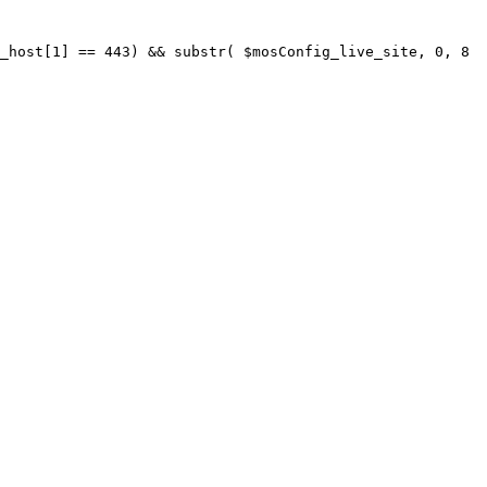
_host[1] == 443) && substr( $mosConfig_live_site, 0, 8 