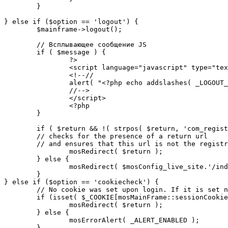
	}

} else if ($option == 'logout') {

	$mainframe->logout();

	// Всплывающее сообщение JS

	if ( $message ) {

		?>

		<script language="javascript" type="text/javascript">

		<!--//

		alert( "<?php echo addslashes( _LOGOUT_SUCCESS ); ?>" );

		//-->

		</script>

		<?php

	}

	if ( $return && !( strpos( $return, 'com_registration' ) || strpos( $return, 'com_login' ) ) ) {

	// checks for the presence of a return url 

	// and ensures that this url is not the registration or logout pages

		mosRedirect( $return );

	} else {

		mosRedirect( $mosConfig_live_site.'/index.php' );

	}

} else if ($option == 'cookiecheck') {

	// No cookie was set upon login. If it is set now, redirect to the given page. Otherwise, show error message.

	if (isset( $_COOKIE[mosMainFrame::sessionCookieName()] )) {

		mosRedirect( $return );

	} else {

		mosErrorAlert( _ALERT_ENABLED );

	}
