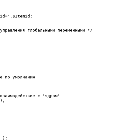
е по умолчанию

взаимодействие с 'ядром'

);
