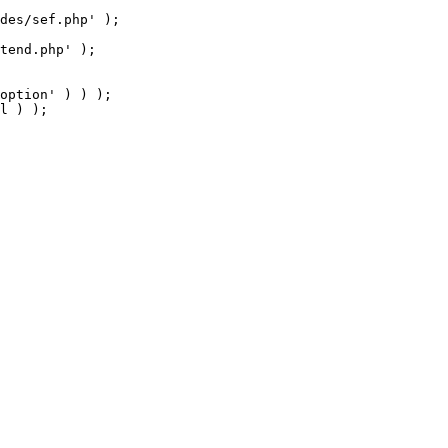
tend.php' );

option' ) ) );

l ) );
