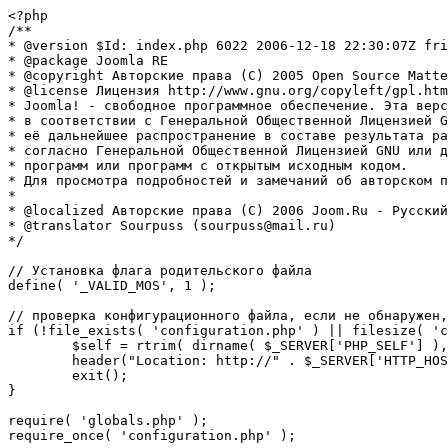
<?php

/**

* @version $Id: index.php 6022 2006-12-18 22:30:07Z fri
* @package Joomla RE

* @copyright Авторские права (C) 2005 Open Source Matte
* @license Лицензия http://www.gnu.org/copyleft/gpl.htm
* Joomla! - свободное программное обеспечение. Эта верс
* в соответствии с Генеральной Общественной Лицензией G
* её дальнейшее распространение в составе результата ра
* согласно Генеральной Общественной Лицензией GNU или д
* программ или программ с открытым исходным кодом.

* Для просмотра подробностей и замечаний об авторском п
* 

* @localized Авторские права (C) 2006 Joom.Ru - Русский
* @translator Sourpuss (sourpuss@mail.ru)

*/

// Установка флага родительского файла 

define( '_VALID_MOS', 1 );

// проверка конфигурационного файла, если не обнаружен,
if (!file_exists( 'configuration.php' ) || filesize( 'c
	$self = rtrim( dirname( $_SERVER['PHP_SELF'] ), '/\\' ) . '/';

	header("Location: http://" . $_SERVER['HTTP_HOST'] . $self . "installation/index.php" );

	exit();

}

require( 'globals.php' );

require_once( 'configuration.php' );
