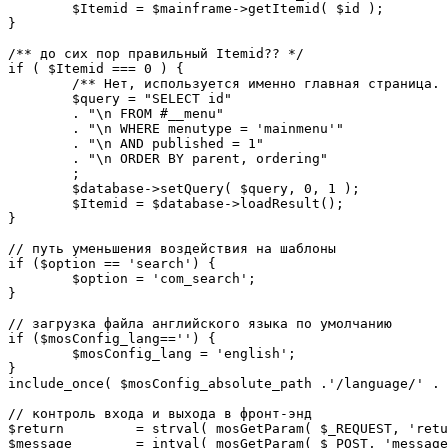
	$Itemid = $mainframe->getItemid( $id );

}

/** до сих пор правильный Itemid?? */

if ( $Itemid === 0 ) {

	/** Нет, используется именно главная страница. */

	$query = "SELECT id"

	. "\n FROM #__menu"

	. "\n WHERE menutype = 'mainmenu'"

	. "\n AND published = 1"

	. "\n ORDER BY parent, ordering"

	;

	$database->setQuery( $query, 0, 1 );

	$Itemid = $database->loadResult();

}

// путь уменьшения воздействия на шаблоны

if ($option == 'search') {

	$option = 'com_search';

}

// загрузка файла английского языка по умолчанию

if ($mosConfig_lang=='') {

	$mosConfig_lang = 'english';

}

include_once( $mosConfig_absolute_path .'/language/' . 
// контроль входа и выхода в фронт-энд 

$return 	= strval( mosGetParam( $_REQUEST, 'return', NULL ) );

$message 	= intval( mosGetParam( $_POST, 'message', 0 ) );
