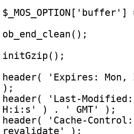
$_MOS_OPTION['buffer'] 
ob_end_clean();

initGzip();

header( 'Expires: Mon, 
);

header( 'Last-Modified:
H:i:s' ) . ' GMT' );

header( 'Cache-Control:
revalidate' );
