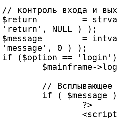
// контроль входа и вых
$return 	= strval( mosGetParam( $_REQUEST, 
'return', NULL ) );

$message 	= intval( mosGetParam( $_POST, 
'message', 0 ) );

if ($option == 'login') 
	$mainframe->login();

	// Всплывающее сообщение JS

	if ( $message ) {

		?>

		<script language="javascript" 