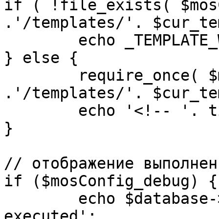
if ( !file_exists( $mos
.'/templates/'. $cur_te
	echo _TEMPLATE_WARN . $cur_template;

} else {

	require_once( $mosConfig_absolute_path 
.'/templates/'. $cur_te
	echo '<!-- '. time() .' -->';

}

// отображение выполнен
if ($mosConfig_debug) {

	echo $database->_ticker . ' queries 
executed';
