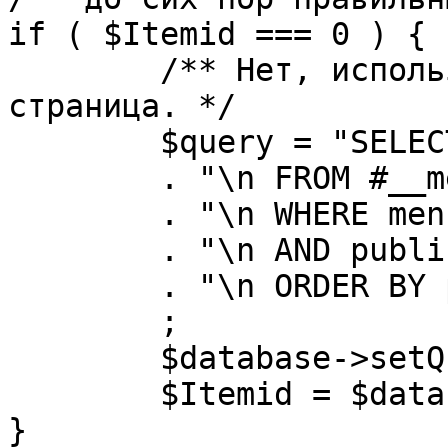
if ( $Itemid === 0 ) {

	/** Нет, используется именно главная 
страница. */

	$query = "SELECT id"

	. "\n FROM #__menu"

	. "\n WHERE menutype = 'mainmenu'"

	. "\n AND published = 1"

	. "\n ORDER BY parent, ordering"

	;

	$database->setQuery( $query, 0, 1 );

	$Itemid = $database->loadResult();

}
