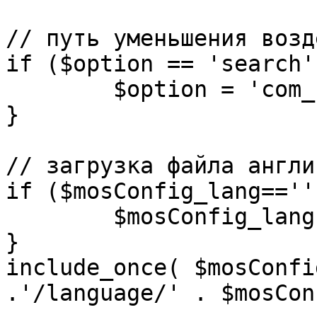
// путь уменьшения возд
if ($option == 'search')
	$option = 'com_search';

}

// загрузка файла англи
if ($mosConfig_lang=='')
	$mosConfig_lang = 'english';

}

include_once( $mosConfi
.'/language/' . $mosCon