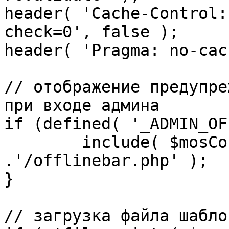
header( 'Cache-Control:
check=0', false );

header( 'Pragma: no-cac
// отображение предупре
при входе админа

if (defined( '_ADMIN_OF
	include( $mosConfig_absolute_path 
.'/offlinebar.php' );

}

// загрузка файла шаблон