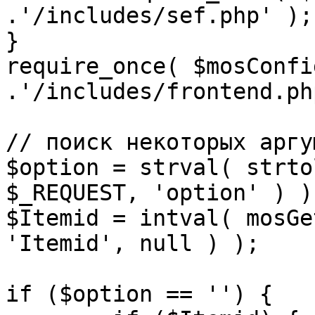
.'/includes/sef.php' );

}

require_once( $mosConfi
.'/includes/frontend.ph
// поиск некоторых аргу
$option = strval( strto
$_REQUEST, 'option' ) ) 
$Itemid = intval( mosGe
'Itemid', null ) );

if ($option == '') {
