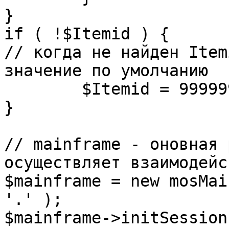
}

if ( !$Itemid ) {

// когда не найден Item
значение по умолчанию

	$Itemid = 99999999;

} 

// mainframe - оновная 
осуществляет взаимодейс
$mainframe = new mosMai
'.' );

$mainframe->initSession(