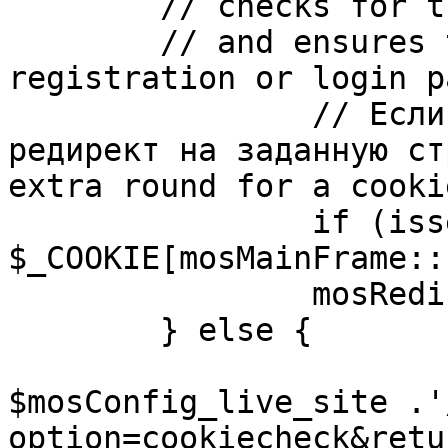
	// checks for the presence of a return url 

	// and ensures that this url is not the 
registration or login pa
		// Если sessioncookie существует, 
редирект на заданную ст
extra round for a cooki
		if (isset( 
$_COOKIE[mosMainFrame::
		mosRedirect( $return );

	} else {

			mosRedirect(
$mosConfig_live_site .'
option=cookiecheck&retu