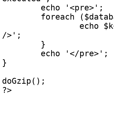
	echo '<pre>';

 	foreach ($database->_log as $k=>$sql) {

 		echo $k+1 . "\n" . $sql . '<hr 
/>';

	}

	echo '</pre>';

}

doGzip();

?>