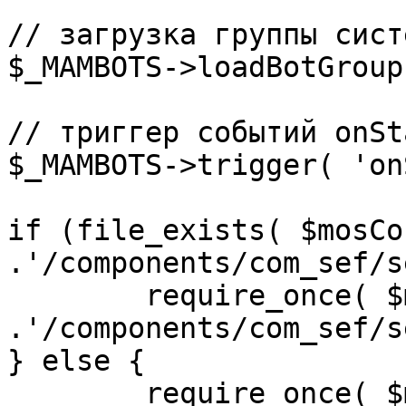
// загрузка группы сист
$_MAMBOTS->loadBotGroup
// триггер событий onSta
$_MAMBOTS->trigger( 'on
if (file_exists( $mosCo
.'/components/com_sef/s
	require_once( $mosConfig_absolute_path 
.'/components/com_sef/s
} else {

	require_once( $mosConfig_absolute_path 