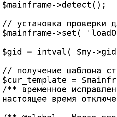
$mainframe->detect();

// установка проверки д
$mainframe->set( 'loadO
$gid = intval( $my->gid 
// получение шаблона ст
$cur_template = $mainfr
/** временное исправлен
настоящее время отключе