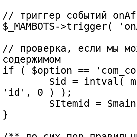
// триггер событий onAf
$_MAMBOTS->trigger( 'on
// проверка, если мы мо
содержимом

if ( $option == 'com_co
	$id = intval( mosGetParam( $_REQUEST, 
'id', 0 ) );

	$Itemid = $mainframe->getItemid( $id );

}

/** до сих пор правильн