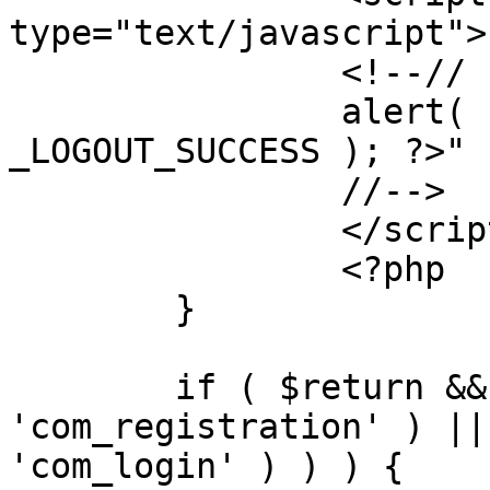
type="text/javascript">

		<!--//

		alert( "<?php echo addslashes( 
_LOGOUT_SUCCESS ); ?>" )
		//-->

		</script>

		<?php

	}

	if ( $return && !( strpos( $return, 
'com_registration' ) ||
'com_login' ) ) ) {
