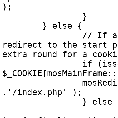
);

		}

	} else {

		// If a sessioncookie exists, 
redirect to the start p
extra round for a cooki
		if (isset( 
$_COOKIE[mosMainFrame::
		mosRedirect( $mosConfig_live_site 
.'/index.php' );

		} else {

			mosRedirect(