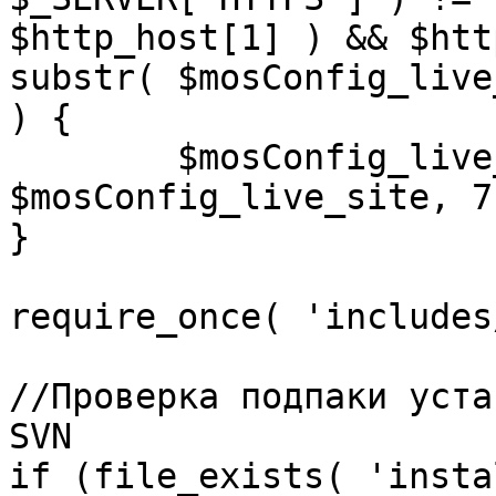
$http_host[1] ) && $htt
substr( $mosConfig_live
) {

	$mosConfig_live_site = 'https://'.substr( 
$mosConfig_live_site, 7 
}

require_once( 'includes
//Проверка подпаки уста
SVN

if (file_exists( 'insta