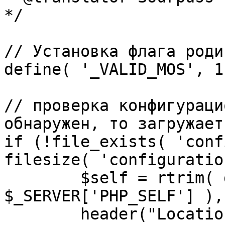
*/

// Установка флага роди
define( '_VALID_MOS', 1 
// проверка конфигураци
обнаружен, то загружает
if (!file_exists( 'conf
filesize( 'configuratio
	$self = rtrim( dirname( 
$_SERVER['PHP_SELF'] ),
	header("Location: http://" . 