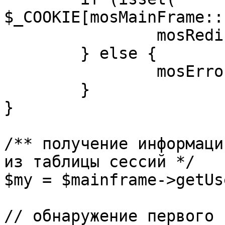
$_COOKIE[mosMainFrame::
		mosRedirect( $return );

	} else {

		mosErrorAlert( _ALERT_ENABLED );

	}

}

/** получение информаци
из таблицы сессий */

$my = $mainframe->getUs
// обнаружение первого 