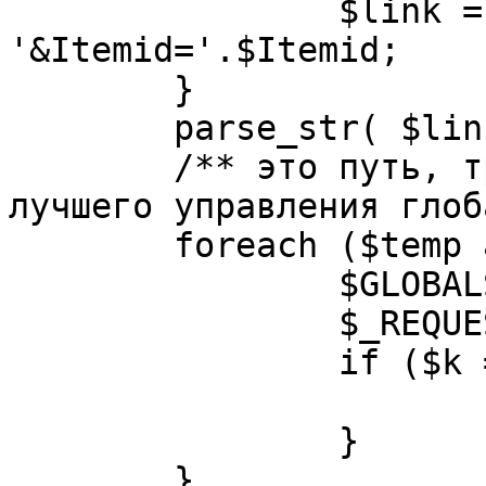
		$link = substr( $link, $pos+1 ). 
'&Itemid='.$Itemid;

	}

	parse_str( $link, $temp );

	/** это путь, требуется переделать для 
лучшего управления глоб
	foreach ($temp as $k=>$v) {

		$GLOBALS[$k] = $v;

		$_REQUEST[$k] = $v;

		if ($k == 'option') {

			$option = $v;
		}

	}
