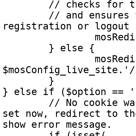
	// checks for the presence of a return url 

	// and ensures that this url is not the 
registration or logout 
		mosRedirect( $return );

	} else {

		mosRedirect( 
$mosConfig_live_site.'/
	}

} else if ($option == '
	// No cookie was set upon login. If it is 
set now, redirect to th
show error message.

	if (isset( 