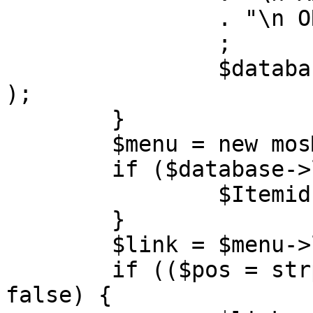
		. "\n ORDER BY parent, ordering"

		;

		$database->setQuery( $query, 0, 1 
);

	}

	$menu = new mosMenu( $database );

	if ($database->loadObject( $menu )) {

		$Itemid = $menu->id;

	}

	$link = $menu->link;

	if (($pos = strpos( $link, '?' )) !== 
false) {
