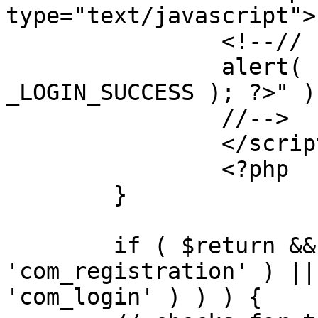
type="text/javascript">

		<!--//

		alert( "<?php echo addslashes( 
_LOGIN_SUCCESS ); ?>" );
		//-->

		</script>

		<?php

	}

	if ( $return && !( strpos( $return, 
'com_registration' ) ||
'com_login' ) ) ) {
