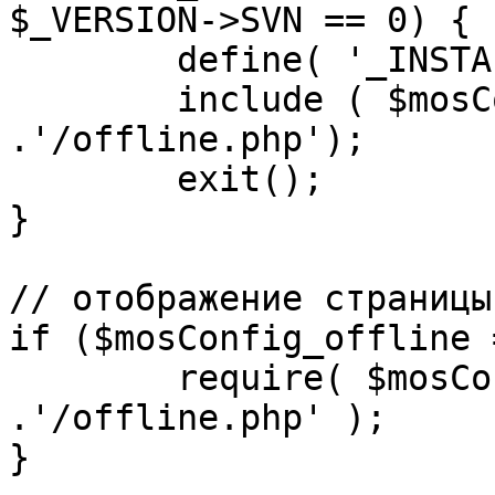
$_VERSION->SVN == 0) {

	define( '_INSTALL_CHECK', 1 );

	include ( $mosConfig_absolute_path 
.'/offline.php');

	exit();

}

// отображение страницы
if ($mosConfig_offline 
	require( $mosConfig_absolute_path 
.'/offline.php' );

}
