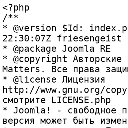
<?php

/**

* @version $Id: index.p
22:30:07Z friesengeist $
* @package Joomla RE

* @copyright Авторские 
Matters. Все права защи
* @license Лицензия 
http://www.gnu.org/copy
смотрите LICENSE.php

* Joomla! - свободное п
версия может быть измене