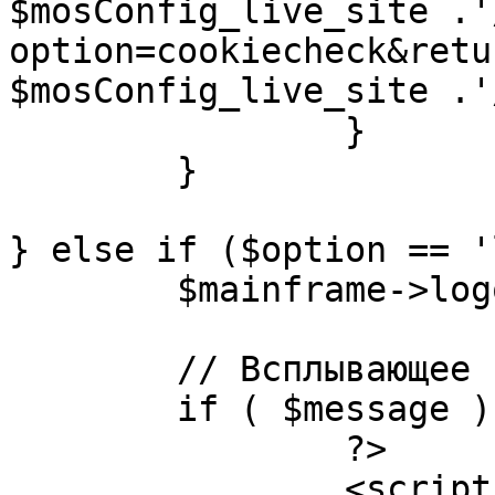
$mosConfig_live_site .'
option=cookiecheck&retu
$mosConfig_live_site .'
		}

	}

} else if ($option == '
	$mainframe->logout();

	// Всплывающее сообщение JS

	if ( $message ) {

		?>

		<script language="javascript" 