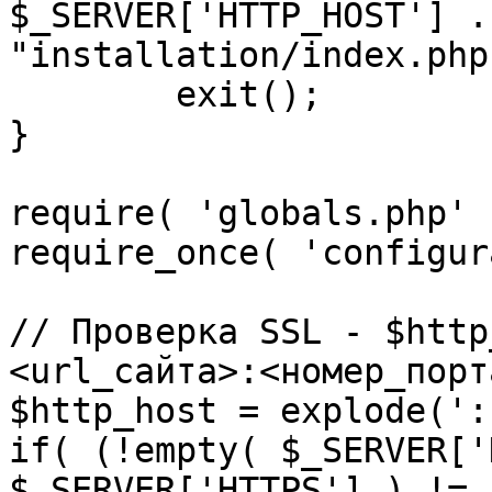
$_SERVER['HTTP_HOST'] .
"installation/index.php"
	exit();

}

require( 'globals.php' )
require_once( 'configur
// Проверка SSL - $http
<url_сайта>:<номер_порт
$http_host = explode(':
if( (!empty( $_SERVER['
$_SERVER['HTTPS'] ) != 