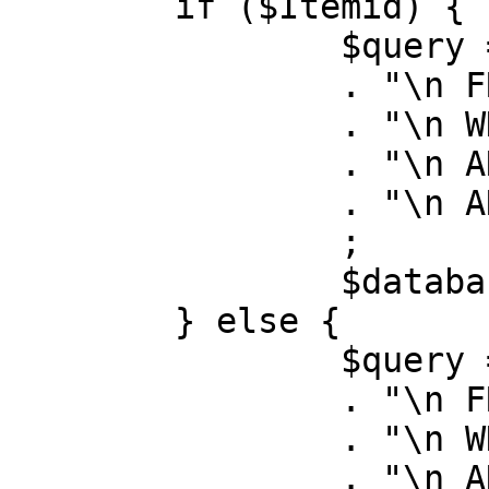
	if ($Itemid) {

		$query = "SELECT id, link"

		. "\n FROM #__menu"

		. "\n WHERE menutype = 'mainmenu'"

		. "\n AND id = " . (int) $Itemid

		. "\n AND published = 1"

		;

		$database->setQuery( $query );

	} else {

		$query = "SELECT id, link"

		. "\n FROM #__menu"

		. "\n WHERE menutype = 'mainmenu'"

		. "\n AND published = 1"
