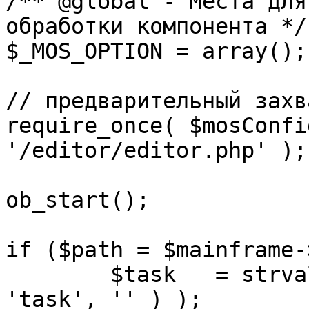
/** @global - Места для
обработки компонента */

$_MOS_OPTION = array();

// предварительный захв
require_once( $mosConfi
'/editor/editor.php' );

ob_start();		 

if ($path = $mainframe-
	$task 	= strval( mosGetParam( $_REQUEST, 
'task', '' ) );
