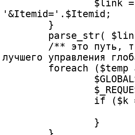
		$link = substr( $link, $pos+1 ). 
'&Itemid='.$Itemid;

	}

	parse_str( $link, $temp );

	/** это путь, требуется переделать для 
лучшего управления глоб
	foreach ($temp as $k=>$v) {

		$GLOBALS[$k] = $v;

		$_REQUEST[$k] = $v;

		if ($k == 'option') {

			$option = $v;
		}

	}
