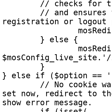
	// checks for the presence of a return url 

	// and ensures that this url is not the 
registration or logout 
		mosRedirect( $return );

	} else {

		mosRedirect( 
$mosConfig_live_site.'/
	}

} else if ($option == '
	// No cookie was set upon login. If it is 
set now, redirect to th
show error message.

	if (isset( 