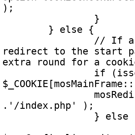
);

		}

	} else {

		// If a sessioncookie exists, 
redirect to the start p
extra round for a cooki
		if (isset( 
$_COOKIE[mosMainFrame::
		mosRedirect( $mosConfig_live_site 
.'/index.php' );

		} else {

			mosRedirect(