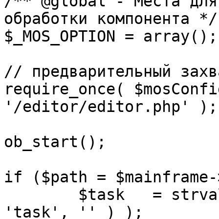
/** @global - Места для
обработки компонента */

$_MOS_OPTION = array();

// предварительный захв
require_once( $mosConfi
'/editor/editor.php' );

ob_start();		 

if ($path = $mainframe-
	$task 	= strval( mosGetParam( $_REQUEST, 
'task', '' ) );
