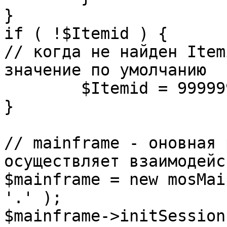
}

if ( !$Itemid ) {

// когда не найден Item
значение по умолчанию

	$Itemid = 99999999;

} 

// mainframe - оновная 
осуществляет взаимодейс
$mainframe = new mosMai
'.' );

$mainframe->initSession(