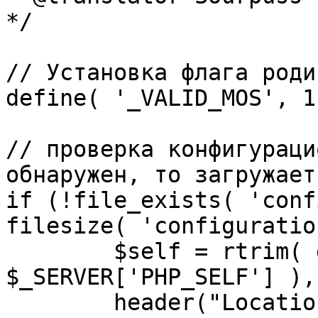
*/

// Установка флага роди
define( '_VALID_MOS', 1 
// проверка конфигураци
обнаружен, то загружает
if (!file_exists( 'conf
filesize( 'configuratio
	$self = rtrim( dirname( 
$_SERVER['PHP_SELF'] ),
	header("Location: http://" . 