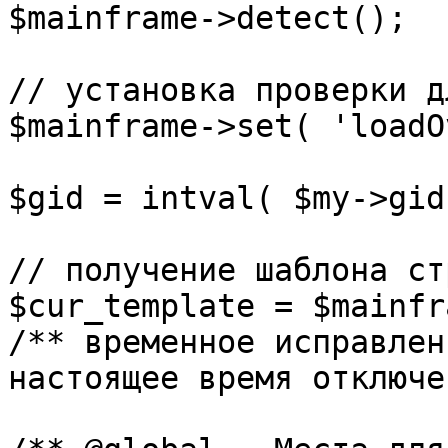
$mainframe->detect();

// установка проверки д
$mainframe->set( 'loadO
$gid = intval( $my->gid 
// получение шаблона ст
$cur_template = $mainfr
/** временное исправлен
настоящее время отключе