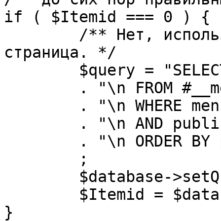
if ( $Itemid === 0 ) {

	/** Нет, используется именно главная 
страница. */

	$query = "SELECT id"

	. "\n FROM #__menu"

	. "\n WHERE menutype = 'mainmenu'"

	. "\n AND published = 1"

	. "\n ORDER BY parent, ordering"

	;

	$database->setQuery( $query, 0, 1 );

	$Itemid = $database->loadResult();

}
