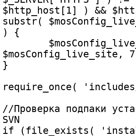
$http_host[1] ) && $htt
substr( $mosConfig_live
) {

	$mosConfig_live_site = 'https://'.substr( 
$mosConfig_live_site, 7 
}

require_once( 'includes
//Проверка подпаки уста
SVN

if (file_exists( 'insta