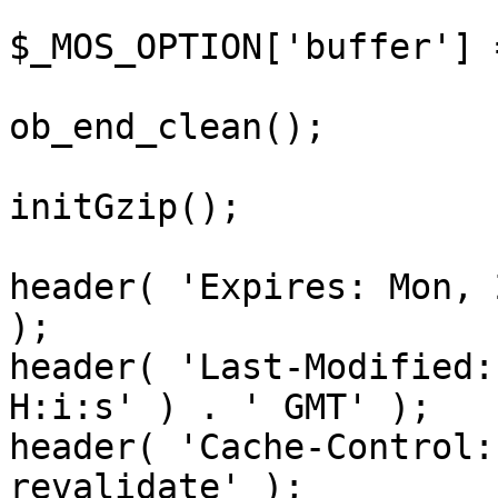
$_MOS_OPTION['buffer'] 
ob_end_clean();

initGzip();

header( 'Expires: Mon, 
);

header( 'Last-Modified:
H:i:s' ) . ' GMT' );

header( 'Cache-Control:
revalidate' );
