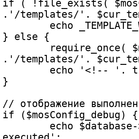
if ( !file_exists( $mos
.'/templates/'. $cur_te
	echo _TEMPLATE_WARN . $cur_template;

} else {

	require_once( $mosConfig_absolute_path 
.'/templates/'. $cur_te
	echo '<!-- '. time() .' -->';

}

// отображение выполнен
if ($mosConfig_debug) {

	echo $database->_ticker . ' queries 
executed';
