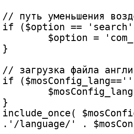
// путь уменьшения возд
if ($option == 'search')
	$option = 'com_search';

}

// загрузка файла англи
if ($mosConfig_lang=='')
	$mosConfig_lang = 'english';

}

include_once( $mosConfi
.'/language/' . $mosCon