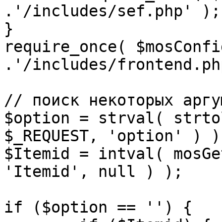
.'/includes/sef.php' );

}

require_once( $mosConfi
.'/includes/frontend.ph
// поиск некоторых аргу
$option = strval( strto
$_REQUEST, 'option' ) ) 
$Itemid = intval( mosGe
'Itemid', null ) );

if ($option == '') {
