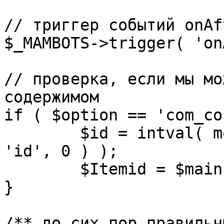
// триггер событий onAf
$_MAMBOTS->trigger( 'on
// проверка, если мы мо
содержимом

if ( $option == 'com_co
	$id = intval( mosGetParam( $_REQUEST, 
'id', 0 ) );

	$Itemid = $mainframe->getItemid( $id );

}

/** до сих пор правильн