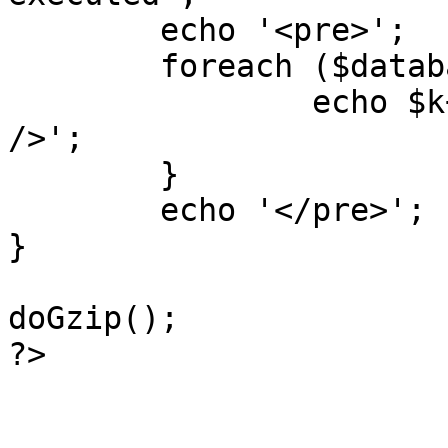
	echo '<pre>';

 	foreach ($database->_log as $k=>$sql) {

 		echo $k+1 . "\n" . $sql . '<hr 
/>';

	}

	echo '</pre>';

}

doGzip();

?>