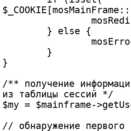
$_COOKIE[mosMainFrame::
		mosRedirect( $return );

	} else {

		mosErrorAlert( _ALERT_ENABLED );

	}

}

/** получение информаци
из таблицы сессий */

$my = $mainframe->getUs
// обнаружение первого 