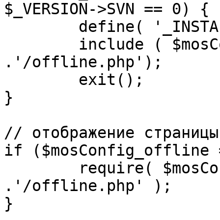
$_VERSION->SVN == 0) {

	define( '_INSTALL_CHECK', 1 );

	include ( $mosConfig_absolute_path 
.'/offline.php');

	exit();

}

// отображение страницы
if ($mosConfig_offline 
	require( $mosConfig_absolute_path 
.'/offline.php' );

}
