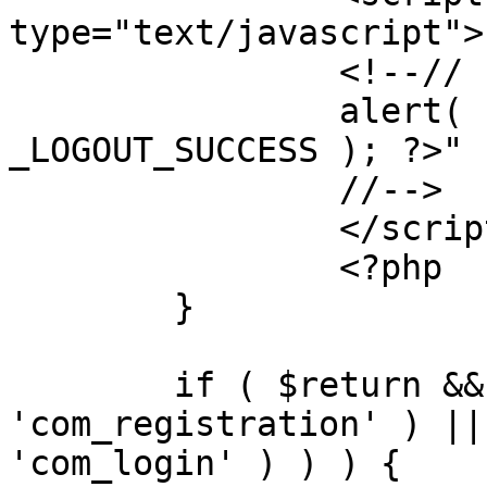
type="text/javascript">

		<!--//

		alert( "<?php echo addslashes( 
_LOGOUT_SUCCESS ); ?>" )
		//-->

		</script>

		<?php

	}

	if ( $return && !( strpos( $return, 
'com_registration' ) ||
'com_login' ) ) ) {
