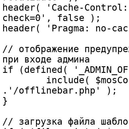
header( 'Cache-Control:
check=0', false );

header( 'Pragma: no-cac
// отображение предупре
при входе админа

if (defined( '_ADMIN_OF
	include( $mosConfig_absolute_path 
.'/offlinebar.php' );

}

// загрузка файла шаблон