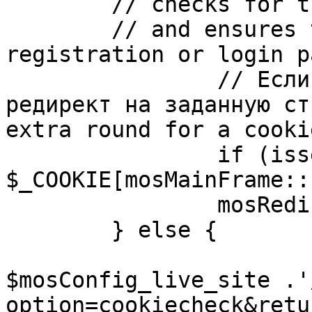
	// checks for the presence of a return url 

	// and ensures that this url is not the 
registration or login pa
		// Если sessioncookie существует, 
редирект на заданную ст
extra round for a cooki
		if (isset( 
$_COOKIE[mosMainFrame::
		mosRedirect( $return );

	} else {

			mosRedirect(
$mosConfig_live_site .'
option=cookiecheck&retu