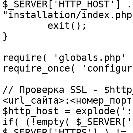
$_SERVER['HTTP_HOST'] .
"installation/index.php"
	exit();

}

require( 'globals.php' )
require_once( 'configur
// Проверка SSL - $http
<url_сайта>:<номер_порт
$http_host = explode(':
if( (!empty( $_SERVER['
$_SERVER['HTTPS'] ) != 