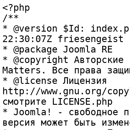
<?php

/**

* @version $Id: index.p
22:30:07Z friesengeist $
* @package Joomla RE

* @copyright Авторские 
Matters. Все права защи
* @license Лицензия 
http://www.gnu.org/copy
смотрите LICENSE.php

* Joomla! - свободное п
версия может быть измене