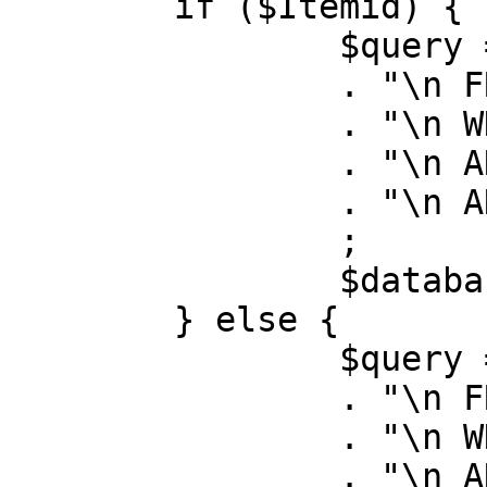
	if ($Itemid) {

		$query = "SELECT id, link"

		. "\n FROM #__menu"

		. "\n WHERE menutype = 'mainmenu'"

		. "\n AND id = " . (int) $Itemid

		. "\n AND published = 1"

		;

		$database->setQuery( $query );

	} else {

		$query = "SELECT id, link"

		. "\n FROM #__menu"

		. "\n WHERE menutype = 'mainmenu'"

		. "\n AND published = 1"
