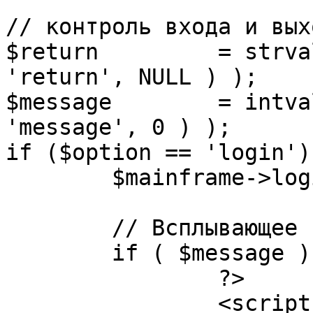
// контроль входа и вых
$return 	= strval( mosGetParam( $_REQUEST, 
'return', NULL ) );

$message 	= intval( mosGetParam( $_POST, 
'message', 0 ) );

if ($option == 'login') 
	$mainframe->login();

	// Всплывающее сообщение JS

	if ( $message ) {

		?>

		<script language="javascript" 