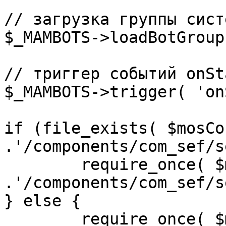
// загрузка группы сист
$_MAMBOTS->loadBotGroup
// триггер событий onSta
$_MAMBOTS->trigger( 'on
if (file_exists( $mosCo
.'/components/com_sef/s
	require_once( $mosConfig_absolute_path 
.'/components/com_sef/s
} else {

	require_once( $mosConfig_absolute_path 