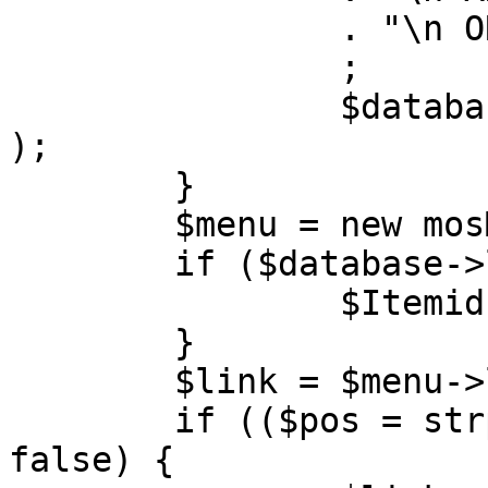
		. "\n ORDER BY parent, ordering"

		;

		$database->setQuery( $query, 0, 1 
);

	}

	$menu = new mosMenu( $database );

	if ($database->loadObject( $menu )) {

		$Itemid = $menu->id;

	}

	$link = $menu->link;

	if (($pos = strpos( $link, '?' )) !== 
false) {
