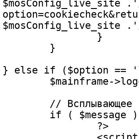
$mosConfig_live_site .'
option=cookiecheck&retu
$mosConfig_live_site .'
		}

	}

} else if ($option == '
	$mainframe->logout();

	// Всплывающее сообщение JS

	if ( $message ) {

		?>

		<script language="javascript" 