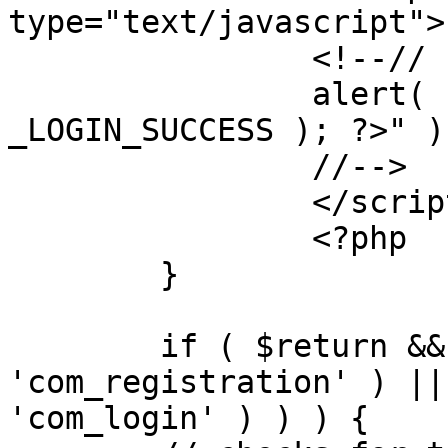
type="text/javascript">

		<!--//

		alert( "<?php echo addslashes( 
_LOGIN_SUCCESS ); ?>" );
		//-->

		</script>

		<?php

	}

	if ( $return && !( strpos( $return, 
'com_registration' ) ||
'com_login' ) ) ) {
