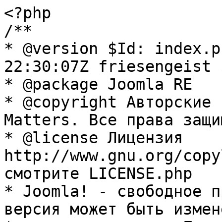
<?php

/**

* @version $Id: index.p
22:30:07Z friesengeist $
* @package Joomla RE

* @copyright Авторские 
Matters. Все права защи
* @license Лицензия 
http://www.gnu.org/copy
смотрите LICENSE.php

* Joomla! - свободное п
версия может быть измене