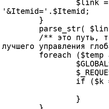
		$link = substr( $link, $pos+1 ). 
'&Itemid='.$Itemid;

	}

	parse_str( $link, $temp );

	/** это путь, требуется переделать для 
лучшего управления глоб
	foreach ($temp as $k=>$v) {

		$GLOBALS[$k] = $v;

		$_REQUEST[$k] = $v;

		if ($k == 'option') {

			$option = $v;
		}

	}
