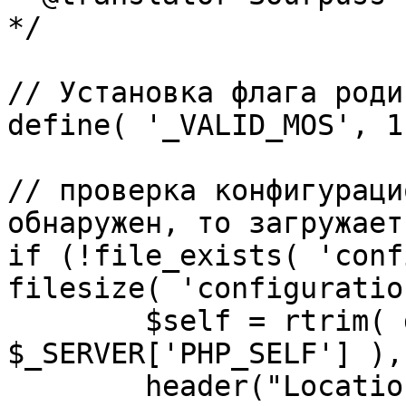
*/

// Установка флага роди
define( '_VALID_MOS', 1 
// проверка конфигураци
обнаружен, то загружает
if (!file_exists( 'conf
filesize( 'configuratio
	$self = rtrim( dirname( 
$_SERVER['PHP_SELF'] ),
	header("Location: http://" . 