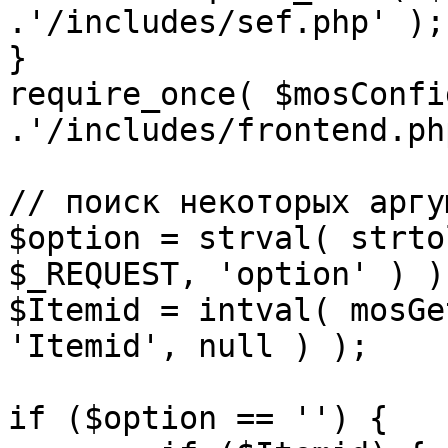
.'/includes/sef.php' );

}

require_once( $mosConfi
.'/includes/frontend.ph
// поиск некоторых аргу
$option = strval( strto
$_REQUEST, 'option' ) ) 
$Itemid = intval( mosGe
'Itemid', null ) );

if ($option == '') {
