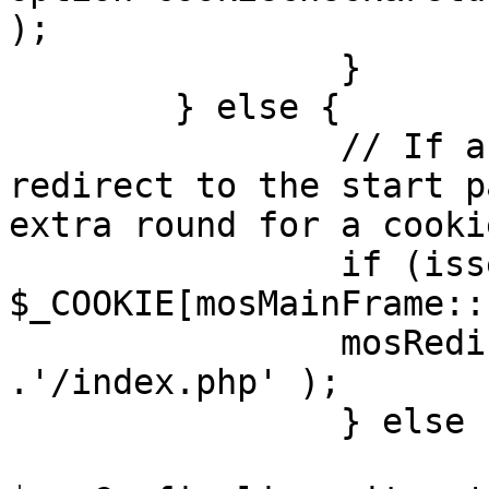
);

		}

	} else {

		// If a sessioncookie exists, 
redirect to the start p
extra round for a cooki
		if (isset( 
$_COOKIE[mosMainFrame::
		mosRedirect( $mosConfig_live_site 
.'/index.php' );

		} else {

			mosRedirect(