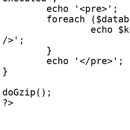
	echo '<pre>';

 	foreach ($database->_log as $k=>$sql) {

 		echo $k+1 . "\n" . $sql . '<hr 
/>';

	}

	echo '</pre>';

}

doGzip();

?>