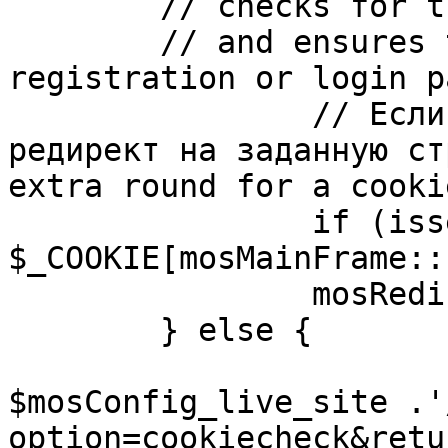
	// checks for the presence of a return url 

	// and ensures that this url is not the 
registration or login pa
		// Если sessioncookie существует, 
редирект на заданную ст
extra round for a cooki
		if (isset( 
$_COOKIE[mosMainFrame::
		mosRedirect( $return );

	} else {

			mosRedirect(
$mosConfig_live_site .'
option=cookiecheck&retu