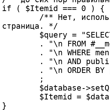
if ( $Itemid === 0 ) {

	/** Нет, используется именно главная 
страница. */

	$query = "SELECT id"

	. "\n FROM #__menu"

	. "\n WHERE menutype = 'mainmenu'"

	. "\n AND published = 1"

	. "\n ORDER BY parent, ordering"

	;

	$database->setQuery( $query, 0, 1 );

	$Itemid = $database->loadResult();

}
