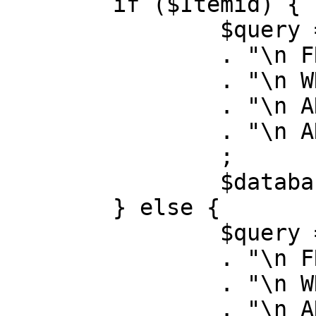
	if ($Itemid) {

		$query = "SELECT id, link"

		. "\n FROM #__menu"

		. "\n WHERE menutype = 'mainmenu'"

		. "\n AND id = " . (int) $Itemid

		. "\n AND published = 1"

		;

		$database->setQuery( $query );

	} else {

		$query = "SELECT id, link"

		. "\n FROM #__menu"

		. "\n WHERE menutype = 'mainmenu'"

		. "\n AND published = 1"
