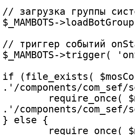
// загрузка группы сист
$_MAMBOTS->loadBotGroup
// триггер событий onSta
$_MAMBOTS->trigger( 'on
if (file_exists( $mosCo
.'/components/com_sef/s
	require_once( $mosConfig_absolute_path 
.'/components/com_sef/s
} else {

	require_once( $mosConfig_absolute_path 