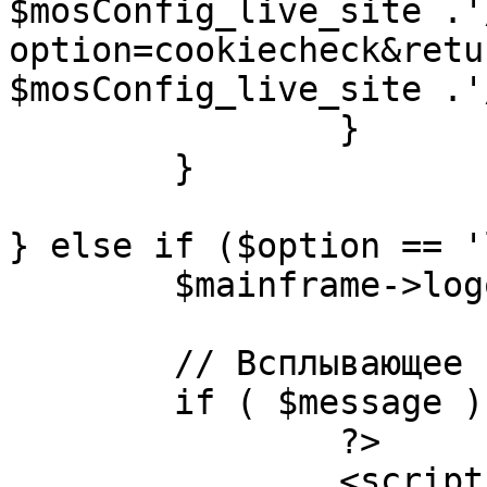
$mosConfig_live_site .'
option=cookiecheck&retu
$mosConfig_live_site .'
		}

	}

} else if ($option == '
	$mainframe->logout();

	// Всплывающее сообщение JS

	if ( $message ) {

		?>

		<script language="javascript" 