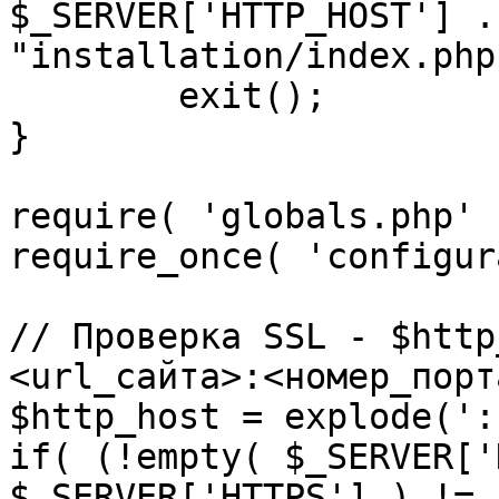
$_SERVER['HTTP_HOST'] .
"installation/index.php"
	exit();

}

require( 'globals.php' )
require_once( 'configur
// Проверка SSL - $http
<url_сайта>:<номер_порт
$http_host = explode(':
if( (!empty( $_SERVER['
$_SERVER['HTTPS'] ) != 