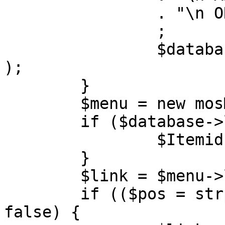
		. "\n ORDER BY parent, ordering"

		;

		$database->setQuery( $query, 0, 1 
);

	}

	$menu = new mosMenu( $database );

	if ($database->loadObject( $menu )) {

		$Itemid = $menu->id;

	}

	$link = $menu->link;

	if (($pos = strpos( $link, '?' )) !== 
false) {
