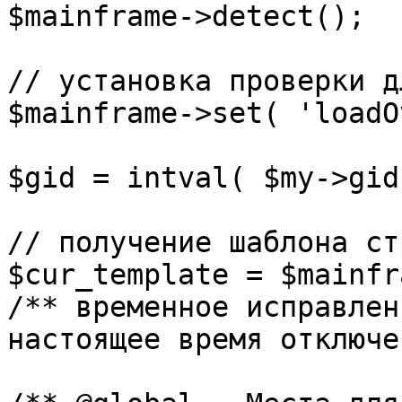
$mainframe->detect();

// установка проверки д
$mainframe->set( 'loadO
$gid = intval( $my->gid 
// получение шаблона ст
$cur_template = $mainfr
/** временное исправлен
настоящее время отключе