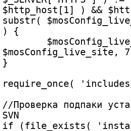
$http_host[1] ) && $htt
substr( $mosConfig_live
) {

	$mosConfig_live_site = 'https://'.substr( 
$mosConfig_live_site, 7 
}

require_once( 'includes
//Проверка подпаки уста
SVN

if (file_exists( 'insta