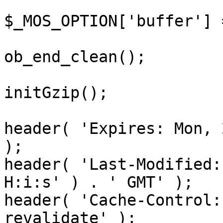
$_MOS_OPTION['buffer'] 
ob_end_clean();

initGzip();

header( 'Expires: Mon, 
);

header( 'Last-Modified:
H:i:s' ) . ' GMT' );

header( 'Cache-Control:
revalidate' );
