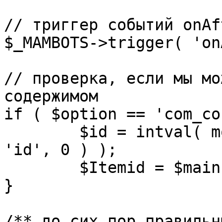
// триггер событий onAf
$_MAMBOTS->trigger( 'on
// проверка, если мы мо
содержимом

if ( $option == 'com_co
	$id = intval( mosGetParam( $_REQUEST, 
'id', 0 ) );

	$Itemid = $mainframe->getItemid( $id );

}

/** до сих пор правильн