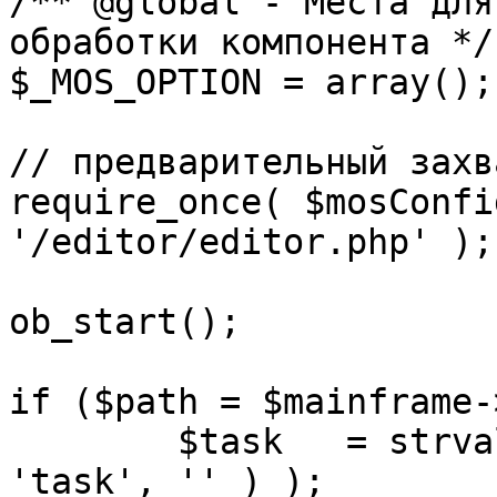
/** @global - Места для
обработки компонента */

$_MOS_OPTION = array();

// предварительный захв
require_once( $mosConfi
'/editor/editor.php' );

ob_start();		 

if ($path = $mainframe-
	$task 	= strval( mosGetParam( $_REQUEST, 
'task', '' ) );
