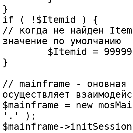
}

if ( !$Itemid ) {

// когда не найден Item
значение по умолчанию

	$Itemid = 99999999;

} 

// mainframe - оновная 
осуществляет взаимодейс
$mainframe = new mosMai
'.' );

$mainframe->initSession(