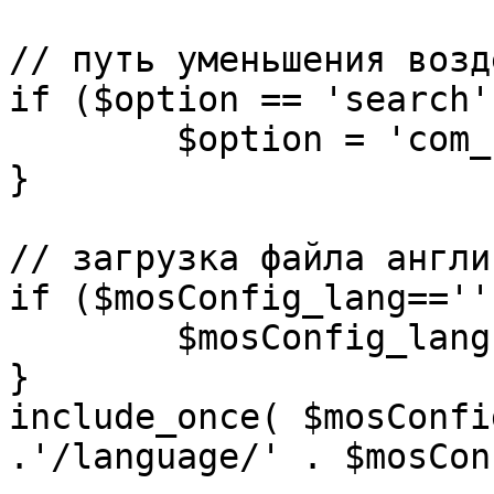
// путь уменьшения возд
if ($option == 'search')
	$option = 'com_search';

}

// загрузка файла англи
if ($mosConfig_lang=='')
	$mosConfig_lang = 'english';

}

include_once( $mosConfi
.'/language/' . $mosCon