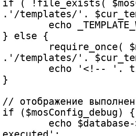
if ( !file_exists( $mos
.'/templates/'. $cur_te
	echo _TEMPLATE_WARN . $cur_template;

} else {

	require_once( $mosConfig_absolute_path 
.'/templates/'. $cur_te
	echo '<!-- '. time() .' -->';

}

// отображение выполнен
if ($mosConfig_debug) {

	echo $database->_ticker . ' queries 
executed';
