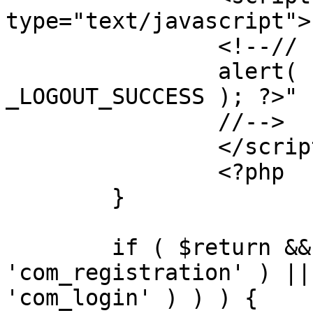
type="text/javascript">

		<!--//

		alert( "<?php echo addslashes( 
_LOGOUT_SUCCESS ); ?>" )
		//-->

		</script>

		<?php

	}

	if ( $return && !( strpos( $return, 
'com_registration' ) ||
'com_login' ) ) ) {
