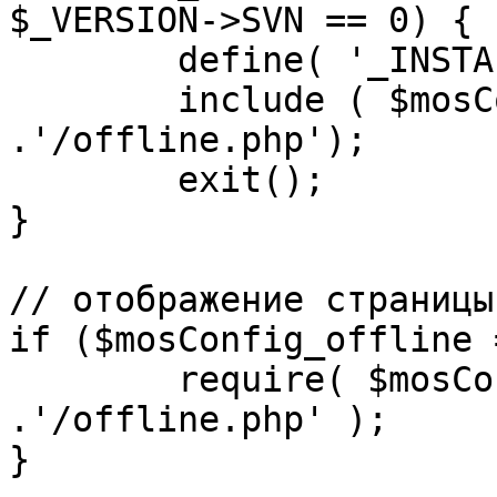
$_VERSION->SVN == 0) {

	define( '_INSTALL_CHECK', 1 );

	include ( $mosConfig_absolute_path 
.'/offline.php');

	exit();

}

// отображение страницы
if ($mosConfig_offline 
	require( $mosConfig_absolute_path 
.'/offline.php' );

}
