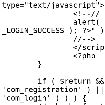
type="text/javascript">

		<!--//

		alert( "<?php echo addslashes( 
_LOGIN_SUCCESS ); ?>" );
		//-->

		</script>

		<?php

	}

	if ( $return && !( strpos( $return, 
'com_registration' ) ||
'com_login' ) ) ) {
