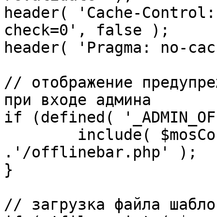
header( 'Cache-Control:
check=0', false );

header( 'Pragma: no-cac
// отображение предупре
при входе админа

if (defined( '_ADMIN_OF
	include( $mosConfig_absolute_path 
.'/offlinebar.php' );

}

// загрузка файла шаблон