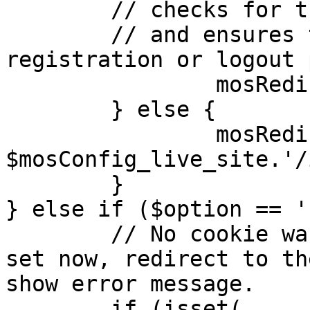
	// checks for the presence of a return url 

	// and ensures that this url is not the 
registration or logout 
		mosRedirect( $return );

	} else {

		mosRedirect( 
$mosConfig_live_site.'/
	}

} else if ($option == '
	// No cookie was set upon login. If it is 
set now, redirect to th
show error message.

	if (isset( 