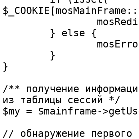
$_COOKIE[mosMainFrame::
		mosRedirect( $return );

	} else {

		mosErrorAlert( _ALERT_ENABLED );

	}

}

/** получение информаци
из таблицы сессий */

$my = $mainframe->getUs
// обнаружение первого 