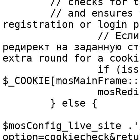
	// checks for the presence of a return url 

	// and ensures that this url is not the 
registration or login pa
		// Если sessioncookie существует, 
редирект на заданную ст
extra round for a cooki
		if (isset( 
$_COOKIE[mosMainFrame::
		mosRedirect( $return );

	} else {

			mosRedirect(
$mosConfig_live_site .'
option=cookiecheck&retu