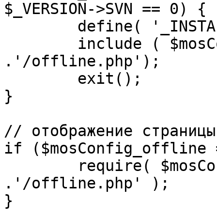
$_VERSION->SVN == 0) {

	define( '_INSTALL_CHECK', 1 );

	include ( $mosConfig_absolute_path 
.'/offline.php');

	exit();

}

// отображение страницы
if ($mosConfig_offline 
	require( $mosConfig_absolute_path 
.'/offline.php' );

}
