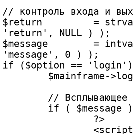
// контроль входа и вых
$return 	= strval( mosGetParam( $_REQUEST, 
'return', NULL ) );

$message 	= intval( mosGetParam( $_POST, 
'message', 0 ) );

if ($option == 'login') 
	$mainframe->login();

	// Всплывающее сообщение JS

	if ( $message ) {

		?>

		<script language="javascript" 