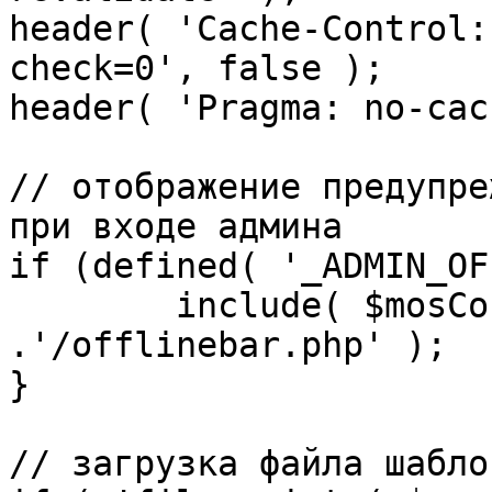
header( 'Cache-Control:
check=0', false );

header( 'Pragma: no-cac
// отображение предупре
при входе админа

if (defined( '_ADMIN_OF
	include( $mosConfig_absolute_path 
.'/offlinebar.php' );

}

// загрузка файла шаблон