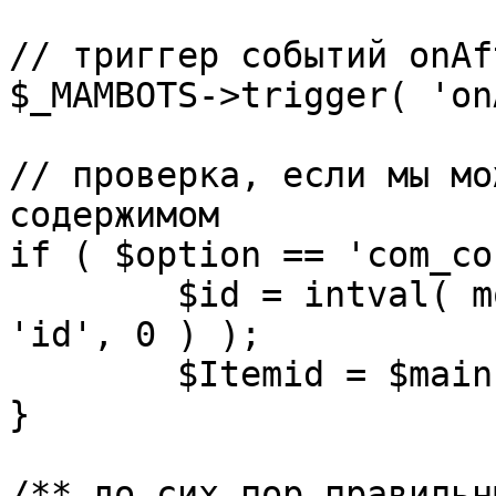
// триггер событий onAf
$_MAMBOTS->trigger( 'on
// проверка, если мы мо
содержимом

if ( $option == 'com_co
	$id = intval( mosGetParam( $_REQUEST, 
'id', 0 ) );

	$Itemid = $mainframe->getItemid( $id );

}

/** до сих пор правильн