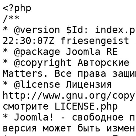
<?php

/**

* @version $Id: index.p
22:30:07Z friesengeist $
* @package Joomla RE

* @copyright Авторские 
Matters. Все права защи
* @license Лицензия 
http://www.gnu.org/copy
смотрите LICENSE.php

* Joomla! - свободное п
версия может быть измене