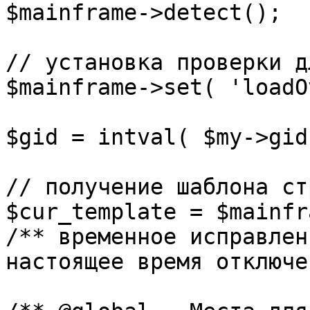
$mainframe->detect();

// установка проверки д
$mainframe->set( 'loadO
$gid = intval( $my->gid 
// получение шаблона ст
$cur_template = $mainfr
/** временное исправлен
настоящее время отключе