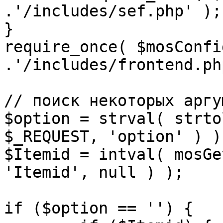
.'/includes/sef.php' );

}

require_once( $mosConfi
.'/includes/frontend.ph
// поиск некоторых аргу
$option = strval( strto
$_REQUEST, 'option' ) ) 
$Itemid = intval( mosGe
'Itemid', null ) );

if ($option == '') {
