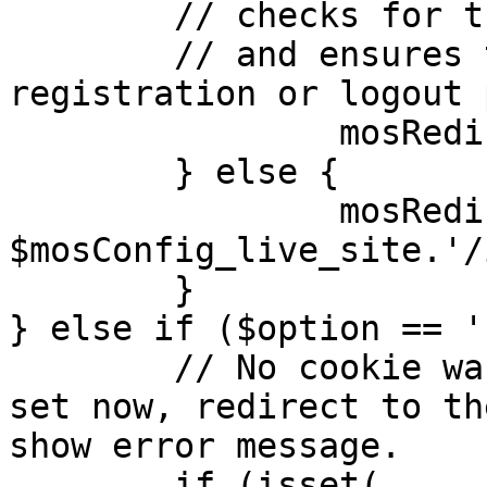
	// checks for the presence of a return url 

	// and ensures that this url is not the 
registration or logout 
		mosRedirect( $return );

	} else {

		mosRedirect( 
$mosConfig_live_site.'/
	}

} else if ($option == '
	// No cookie was set upon login. If it is 
set now, redirect to th
show error message.

	if (isset( 