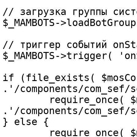
// загрузка группы сист
$_MAMBOTS->loadBotGroup
// триггер событий onSta
$_MAMBOTS->trigger( 'on
if (file_exists( $mosCo
.'/components/com_sef/s
	require_once( $mosConfig_absolute_path 
.'/components/com_sef/s
} else {

	require_once( $mosConfig_absolute_path 