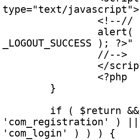
type="text/javascript">

		<!--//

		alert( "<?php echo addslashes( 
_LOGOUT_SUCCESS ); ?>" )
		//-->

		</script>

		<?php

	}

	if ( $return && !( strpos( $return, 
'com_registration' ) ||
'com_login' ) ) ) {
