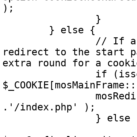
);

		}

	} else {

		// If a sessioncookie exists, 
redirect to the start p
extra round for a cooki
		if (isset( 
$_COOKIE[mosMainFrame::
		mosRedirect( $mosConfig_live_site 
.'/index.php' );

		} else {

			mosRedirect(