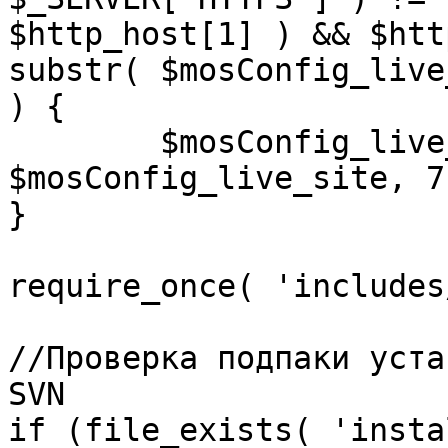
$http_host[1] ) && $htt
substr( $mosConfig_live
) {

	$mosConfig_live_site = 'https://'.substr( 
$mosConfig_live_site, 7 
}

require_once( 'includes
//Проверка подпаки уста
SVN

if (file_exists( 'insta