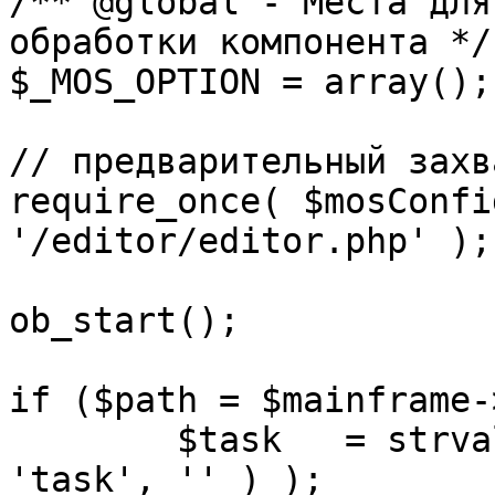
/** @global - Места для
обработки компонента */

$_MOS_OPTION = array();

// предварительный захв
require_once( $mosConfi
'/editor/editor.php' );

ob_start();		 

if ($path = $mainframe-
	$task 	= strval( mosGetParam( $_REQUEST, 
'task', '' ) );
