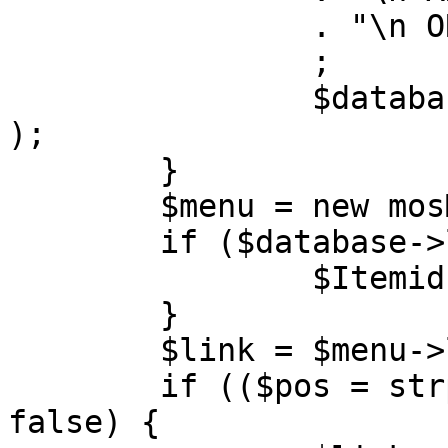
		. "\n ORDER BY parent, ordering"

		;

		$database->setQuery( $query, 0, 1 
);

	}

	$menu = new mosMenu( $database );

	if ($database->loadObject( $menu )) {

		$Itemid = $menu->id;

	}

	$link = $menu->link;

	if (($pos = strpos( $link, '?' )) !== 
false) {
