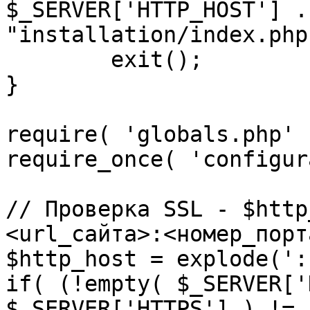
$_SERVER['HTTP_HOST'] .
"installation/index.php"
	exit();

}

require( 'globals.php' )
require_once( 'configur
// Проверка SSL - $http
<url_сайта>:<номер_порт
$http_host = explode(':
if( (!empty( $_SERVER['
$_SERVER['HTTPS'] ) != 