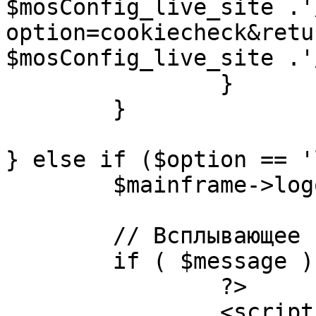
$mosConfig_live_site .'
option=cookiecheck&retu
$mosConfig_live_site .'
		}

	}

} else if ($option == '
	$mainframe->logout();

	// Всплывающее сообщение JS

	if ( $message ) {

		?>

		<script language="javascript" 