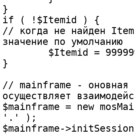
}

if ( !$Itemid ) {

// когда не найден Item
значение по умолчанию

	$Itemid = 99999999;

} 

// mainframe - оновная 
осуществляет взаимодейс
$mainframe = new mosMai
'.' );

$mainframe->initSession(