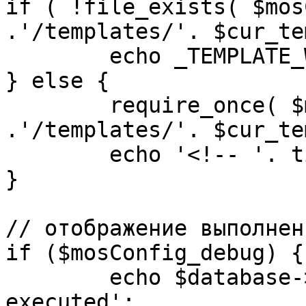
if ( !file_exists( $mos
.'/templates/'. $cur_te
	echo _TEMPLATE_WARN . $cur_template;

} else {

	require_once( $mosConfig_absolute_path 
.'/templates/'. $cur_te
	echo '<!-- '. time() .' -->';

}

// отображение выполнен
if ($mosConfig_debug) {

	echo $database->_ticker . ' queries 
executed';
