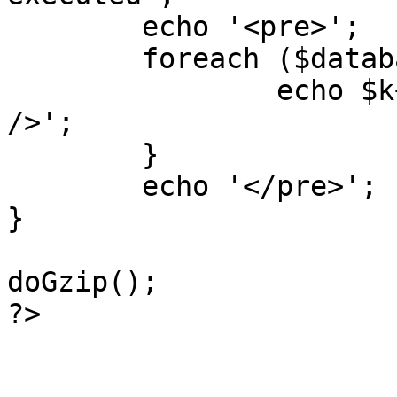
	echo '<pre>';

 	foreach ($database->_log as $k=>$sql) {

 		echo $k+1 . "\n" . $sql . '<hr 
/>';

	}

	echo '</pre>';

}

doGzip();

?>