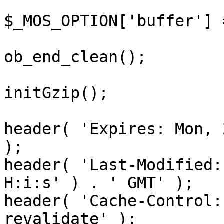
$_MOS_OPTION['buffer'] 
ob_end_clean();

initGzip();

header( 'Expires: Mon, 
);

header( 'Last-Modified:
H:i:s' ) . ' GMT' );

header( 'Cache-Control:
revalidate' );
