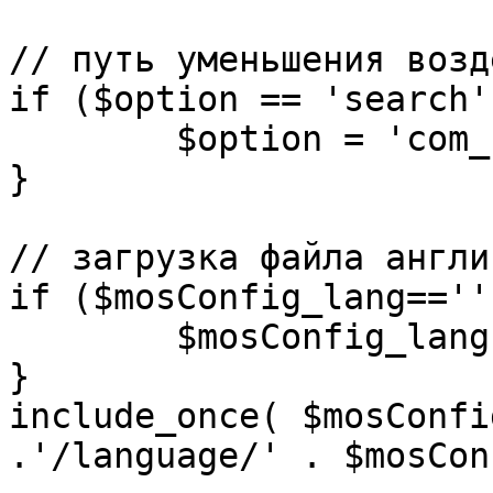
// путь уменьшения возд
if ($option == 'search')
	$option = 'com_search';

}

// загрузка файла англи
if ($mosConfig_lang=='')
	$mosConfig_lang = 'english';

}

include_once( $mosConfi
.'/language/' . $mosCon