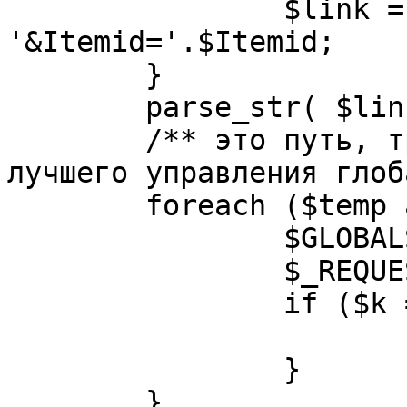
		$link = substr( $link, $pos+1 ). 
'&Itemid='.$Itemid;

	}

	parse_str( $link, $temp );

	/** это путь, требуется переделать для 
лучшего управления глоб
	foreach ($temp as $k=>$v) {

		$GLOBALS[$k] = $v;

		$_REQUEST[$k] = $v;

		if ($k == 'option') {

			$option = $v;
		}

	}
