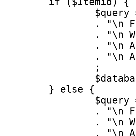
	if ($Itemid) {

		$query = "SELECT id, link"

		. "\n FROM #__menu"

		. "\n WHERE menutype = 'mainmenu'"

		. "\n AND id = " . (int) $Itemid

		. "\n AND published = 1"

		;

		$database->setQuery( $query );

	} else {

		$query = "SELECT id, link"

		. "\n FROM #__menu"

		. "\n WHERE menutype = 'mainmenu'"

		. "\n AND published = 1"
