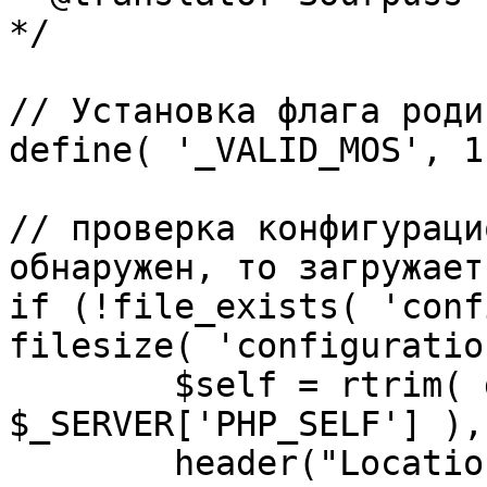
*/

// Установка флага роди
define( '_VALID_MOS', 1 
// проверка конфигураци
обнаружен, то загружает
if (!file_exists( 'conf
filesize( 'configuratio
	$self = rtrim( dirname( 
$_SERVER['PHP_SELF'] ),
	header("Location: http://" . 