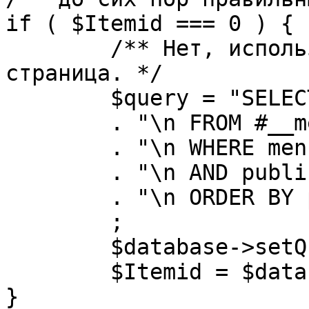
if ( $Itemid === 0 ) {

	/** Нет, используется именно главная 
страница. */

	$query = "SELECT id"

	. "\n FROM #__menu"

	. "\n WHERE menutype = 'mainmenu'"

	. "\n AND published = 1"

	. "\n ORDER BY parent, ordering"

	;

	$database->setQuery( $query, 0, 1 );

	$Itemid = $database->loadResult();

}
