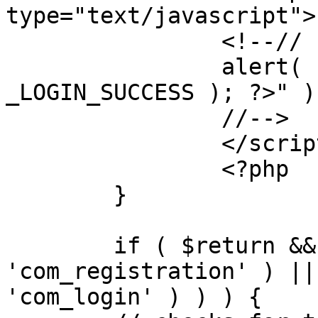
type="text/javascript">

		<!--//

		alert( "<?php echo addslashes( 
_LOGIN_SUCCESS ); ?>" );
		//-->

		</script>

		<?php

	}

	if ( $return && !( strpos( $return, 
'com_registration' ) ||
'com_login' ) ) ) {
