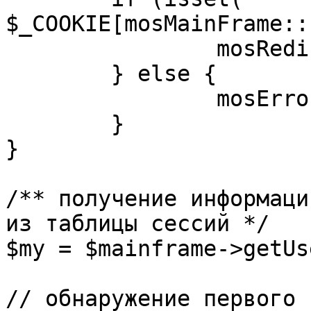
$_COOKIE[mosMainFrame::
		mosRedirect( $return );

	} else {

		mosErrorAlert( _ALERT_ENABLED );

	}

}

/** получение информаци
из таблицы сессий */

$my = $mainframe->getUs
// обнаружение первого 