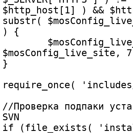
$http_host[1] ) && $htt
substr( $mosConfig_live
) {

	$mosConfig_live_site = 'https://'.substr( 
$mosConfig_live_site, 7 
}

require_once( 'includes
//Проверка подпаки уста
SVN

if (file_exists( 'insta