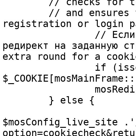
	// checks for the presence of a return url 

	// and ensures that this url is not the 
registration or login pa
		// Если sessioncookie существует, 
редирект на заданную ст
extra round for a cooki
		if (isset( 
$_COOKIE[mosMainFrame::
		mosRedirect( $return );

	} else {

			mosRedirect(
$mosConfig_live_site .'
option=cookiecheck&retu