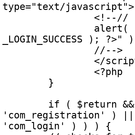
type="text/javascript">

		<!--//

		alert( "<?php echo addslashes( 
_LOGIN_SUCCESS ); ?>" );
		//-->

		</script>

		<?php

	}

	if ( $return && !( strpos( $return, 
'com_registration' ) ||
'com_login' ) ) ) {
