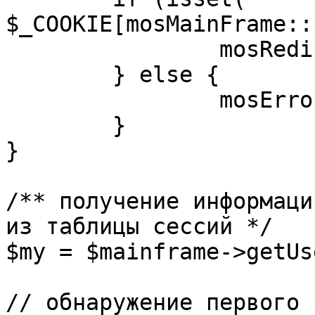
$_COOKIE[mosMainFrame::
		mosRedirect( $return );

	} else {

		mosErrorAlert( _ALERT_ENABLED );

	}

}

/** получение информаци
из таблицы сессий */

$my = $mainframe->getUs
// обнаружение первого 