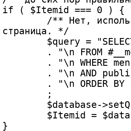
if ( $Itemid === 0 ) {

	/** Нет, используется именно главная 
страница. */

	$query = "SELECT id"

	. "\n FROM #__menu"

	. "\n WHERE menutype = 'mainmenu'"

	. "\n AND published = 1"

	. "\n ORDER BY parent, ordering"

	;

	$database->setQuery( $query, 0, 1 );

	$Itemid = $database->loadResult();

}
