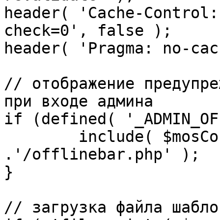
header( 'Cache-Control:
check=0', false );

header( 'Pragma: no-cac
// отображение предупре
при входе админа

if (defined( '_ADMIN_OF
	include( $mosConfig_absolute_path 
.'/offlinebar.php' );

}

// загрузка файла шаблон