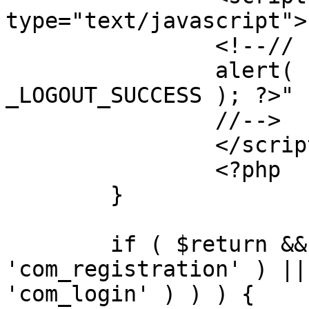
type="text/javascript">

		<!--//

		alert( "<?php echo addslashes( 
_LOGOUT_SUCCESS ); ?>" )
		//-->

		</script>

		<?php

	}

	if ( $return && !( strpos( $return, 
'com_registration' ) ||
'com_login' ) ) ) {
