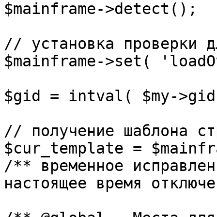
$mainframe->detect();

// установка проверки д
$mainframe->set( 'loadO
$gid = intval( $my->gid 
// получение шаблона ст
$cur_template = $mainfr
/** временное исправлен
настоящее время отключе