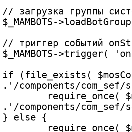
// загрузка группы сист
$_MAMBOTS->loadBotGroup
// триггер событий onSta
$_MAMBOTS->trigger( 'on
if (file_exists( $mosCo
.'/components/com_sef/s
	require_once( $mosConfig_absolute_path 
.'/components/com_sef/s
} else {

	require_once( $mosConfig_absolute_path 