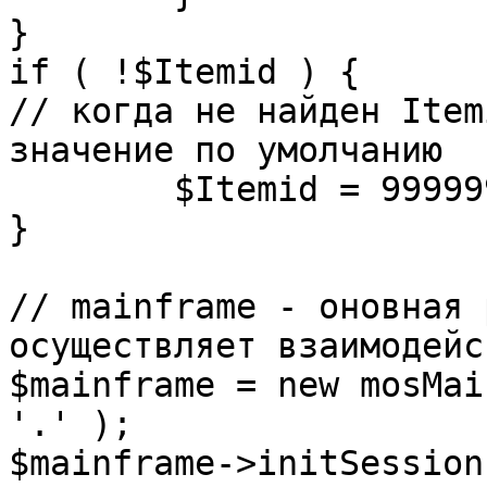
}

if ( !$Itemid ) {

// когда не найден Item
значение по умолчанию

	$Itemid = 99999999;

} 

// mainframe - оновная 
осуществляет взаимодейс
$mainframe = new mosMai
'.' );

$mainframe->initSession(