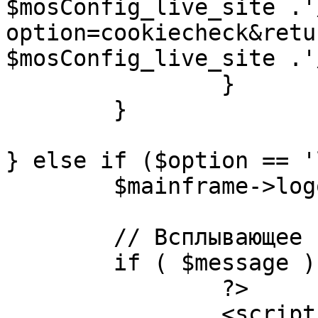
$mosConfig_live_site .'
option=cookiecheck&retu
$mosConfig_live_site .'
		}

	}

} else if ($option == '
	$mainframe->logout();

	// Всплывающее сообщение JS

	if ( $message ) {

		?>

		<script language="javascript" 