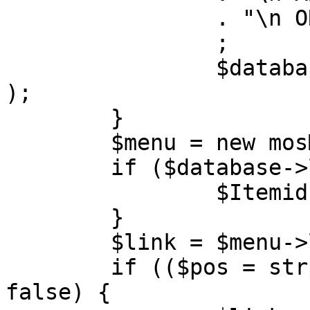
		. "\n ORDER BY parent, ordering"

		;

		$database->setQuery( $query, 0, 1 
);

	}

	$menu = new mosMenu( $database );

	if ($database->loadObject( $menu )) {

		$Itemid = $menu->id;

	}

	$link = $menu->link;

	if (($pos = strpos( $link, '?' )) !== 
false) {
