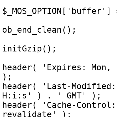
$_MOS_OPTION['buffer'] 
ob_end_clean();

initGzip();

header( 'Expires: Mon, 
);

header( 'Last-Modified:
H:i:s' ) . ' GMT' );

header( 'Cache-Control:
revalidate' );
