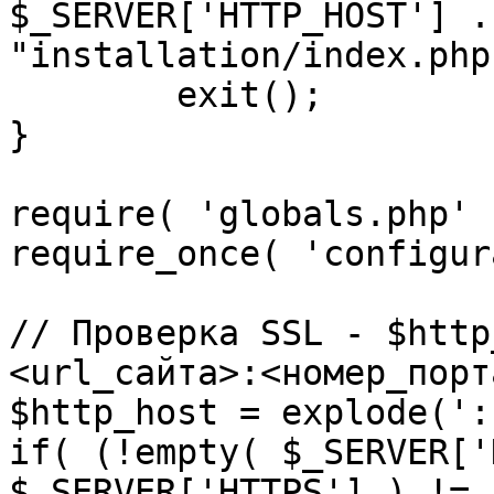
$_SERVER['HTTP_HOST'] .
"installation/index.php"
	exit();

}

require( 'globals.php' )
require_once( 'configur
// Проверка SSL - $http
<url_сайта>:<номер_порт
$http_host = explode(':
if( (!empty( $_SERVER['
$_SERVER['HTTPS'] ) != 