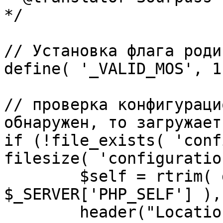
*/

// Установка флага роди
define( '_VALID_MOS', 1 
// проверка конфигураци
обнаружен, то загружает
if (!file_exists( 'conf
filesize( 'configuratio
	$self = rtrim( dirname( 
$_SERVER['PHP_SELF'] ),
	header("Location: http://" . 