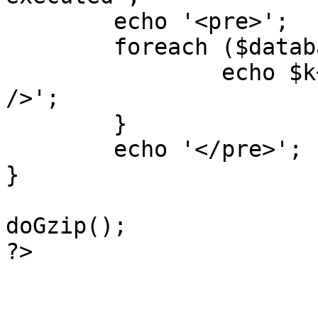
	echo '<pre>';

 	foreach ($database->_log as $k=>$sql) {

 		echo $k+1 . "\n" . $sql . '<hr 
/>';

	}

	echo '</pre>';

}

doGzip();

?>