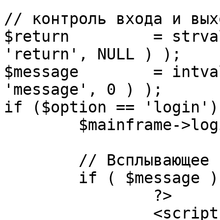
// контроль входа и вых
$return 	= strval( mosGetParam( $_REQUEST, 
'return', NULL ) );

$message 	= intval( mosGetParam( $_POST, 
'message', 0 ) );

if ($option == 'login') 
	$mainframe->login();

	// Всплывающее сообщение JS

	if ( $message ) {

		?>

		<script language="javascript" 