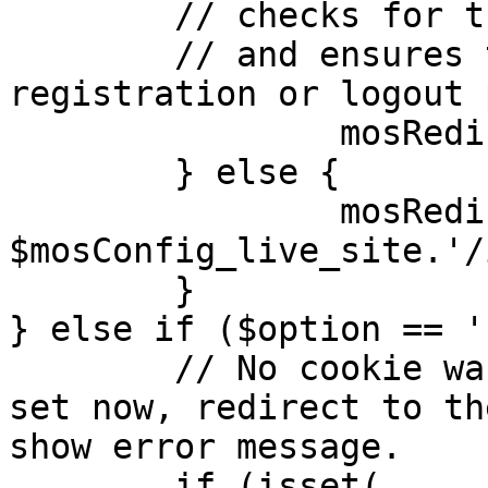
	// checks for the presence of a return url 

	// and ensures that this url is not the 
registration or logout 
		mosRedirect( $return );

	} else {

		mosRedirect( 
$mosConfig_live_site.'/
	}

} else if ($option == '
	// No cookie was set upon login. If it is 
set now, redirect to th
show error message.

	if (isset( 