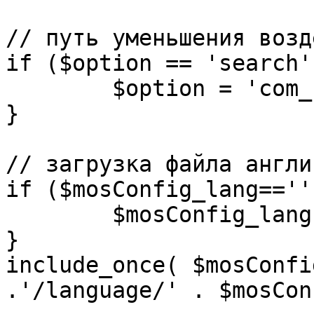
// путь уменьшения возд
if ($option == 'search')
	$option = 'com_search';

}

// загрузка файла англи
if ($mosConfig_lang=='')
	$mosConfig_lang = 'english';

}

include_once( $mosConfi
.'/language/' . $mosCon