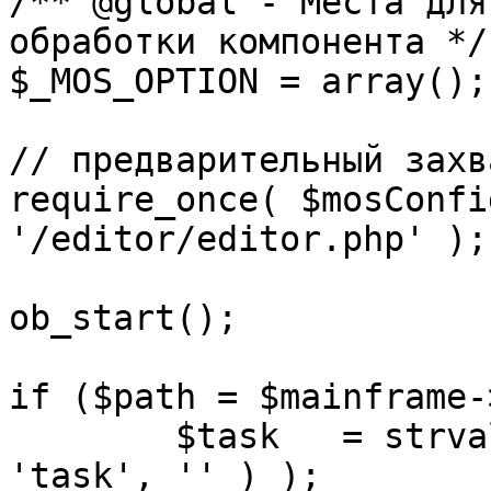
/** @global - Места для
обработки компонента */

$_MOS_OPTION = array();

// предварительный захв
require_once( $mosConfi
'/editor/editor.php' );

ob_start();		 

if ($path = $mainframe-
	$task 	= strval( mosGetParam( $_REQUEST, 
'task', '' ) );
