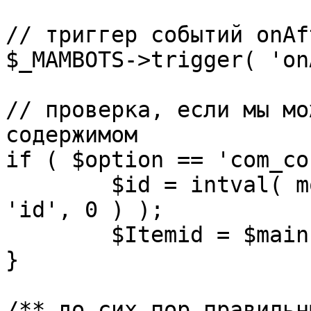
// триггер событий onAf
$_MAMBOTS->trigger( 'on
// проверка, если мы мо
содержимом

if ( $option == 'com_co
	$id = intval( mosGetParam( $_REQUEST, 
'id', 0 ) );

	$Itemid = $mainframe->getItemid( $id );

}

/** до сих пор правильн