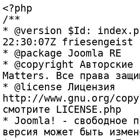
<?php

/**

* @version $Id: index.p
22:30:07Z friesengeist $
* @package Joomla RE

* @copyright Авторские 
Matters. Все права защи
* @license Лицензия 
http://www.gnu.org/copy
смотрите LICENSE.php

* Joomla! - свободное п
версия может быть измене