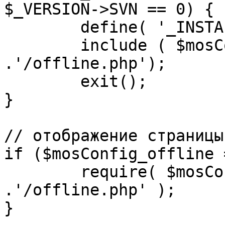
$_VERSION->SVN == 0) {

	define( '_INSTALL_CHECK', 1 );

	include ( $mosConfig_absolute_path 
.'/offline.php');

	exit();

}

// отображение страницы
if ($mosConfig_offline 
	require( $mosConfig_absolute_path 
.'/offline.php' );

}
