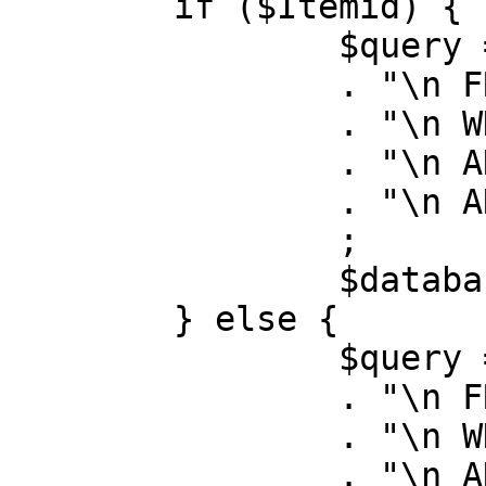
	if ($Itemid) {

		$query = "SELECT id, link"

		. "\n FROM #__menu"

		. "\n WHERE menutype = 'mainmenu'"

		. "\n AND id = " . (int) $Itemid

		. "\n AND published = 1"

		;

		$database->setQuery( $query );

	} else {

		$query = "SELECT id, link"

		. "\n FROM #__menu"

		. "\n WHERE menutype = 'mainmenu'"

		. "\n AND published = 1"
