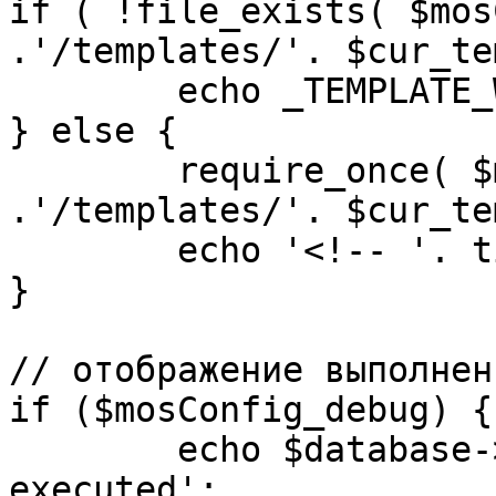
if ( !file_exists( $mos
.'/templates/'. $cur_te
	echo _TEMPLATE_WARN . $cur_template;

} else {

	require_once( $mosConfig_absolute_path 
.'/templates/'. $cur_te
	echo '<!-- '. time() .' -->';

}

// отображение выполнен
if ($mosConfig_debug) {

	echo $database->_ticker . ' queries 
executed';
