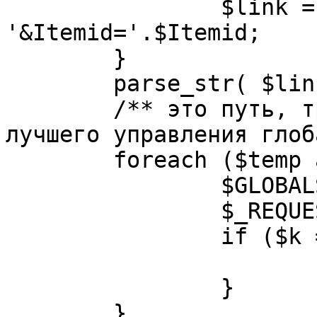
		$link = substr( $link, $pos+1 ). 
'&Itemid='.$Itemid;

	}

	parse_str( $link, $temp );

	/** это путь, требуется переделать для 
лучшего управления глоб
	foreach ($temp as $k=>$v) {

		$GLOBALS[$k] = $v;

		$_REQUEST[$k] = $v;

		if ($k == 'option') {

			$option = $v;
		}

	}
