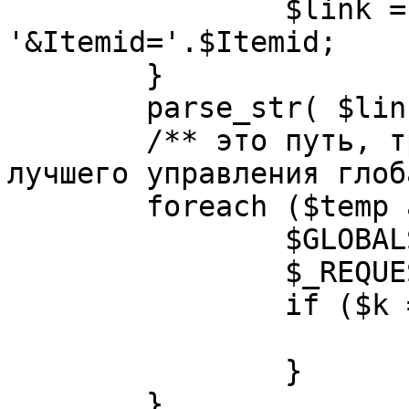
		$link = substr( $link, $pos+1 ). 
'&Itemid='.$Itemid;

	}

	parse_str( $link, $temp );

	/** это путь, требуется переделать для 
лучшего управления глоб
	foreach ($temp as $k=>$v) {

		$GLOBALS[$k] = $v;

		$_REQUEST[$k] = $v;

		if ($k == 'option') {

			$option = $v;
		}

	}
