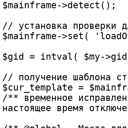
$mainframe->detect();

// установка проверки д
$mainframe->set( 'loadO
$gid = intval( $my->gid 
// получение шаблона ст
$cur_template = $mainfr
/** временное исправлен
настоящее время отключе