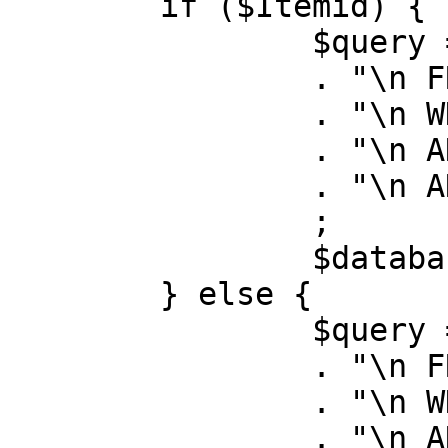
	if ($Itemid) {

		$query = "SELECT id, link"

		. "\n FROM #__menu"

		. "\n WHERE menutype = 'mainmenu'"

		. "\n AND id = " . (int) $Itemid

		. "\n AND published = 1"

		;

		$database->setQuery( $query );

	} else {

		$query = "SELECT id, link"

		. "\n FROM #__menu"

		. "\n WHERE menutype = 'mainmenu'"

		. "\n AND published = 1"
