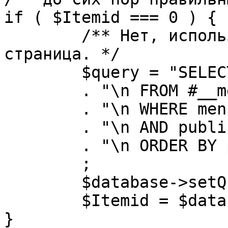
if ( $Itemid === 0 ) {

	/** Нет, используется именно главная 
страница. */

	$query = "SELECT id"

	. "\n FROM #__menu"

	. "\n WHERE menutype = 'mainmenu'"

	. "\n AND published = 1"

	. "\n ORDER BY parent, ordering"

	;

	$database->setQuery( $query, 0, 1 );

	$Itemid = $database->loadResult();

}
