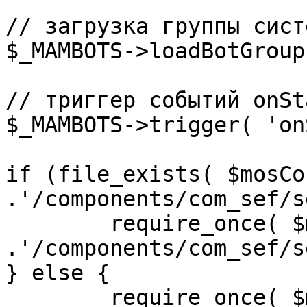
// загрузка группы сист
$_MAMBOTS->loadBotGroup
// триггер событий onSta
$_MAMBOTS->trigger( 'on
if (file_exists( $mosCo
.'/components/com_sef/s
	require_once( $mosConfig_absolute_path 
.'/components/com_sef/s
} else {

	require_once( $mosConfig_absolute_path 