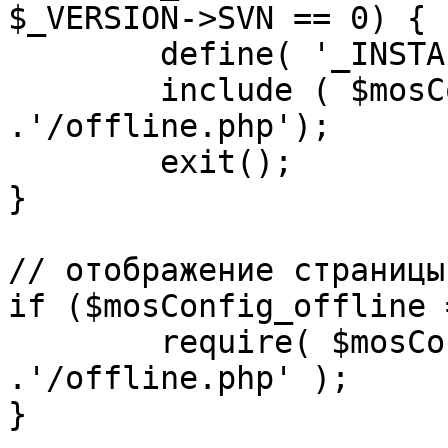
$_VERSION->SVN == 0) {

	define( '_INSTALL_CHECK', 1 );

	include ( $mosConfig_absolute_path 
.'/offline.php');

	exit();

}

// отображение страницы
if ($mosConfig_offline 
	require( $mosConfig_absolute_path 
.'/offline.php' );

}
