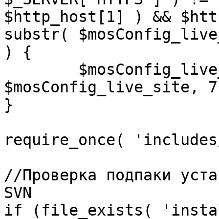
$http_host[1] ) && $htt
substr( $mosConfig_live
) {

	$mosConfig_live_site = 'https://'.substr( 
$mosConfig_live_site, 7 
}

require_once( 'includes
//Проверка подпаки уста
SVN

if (file_exists( 'insta