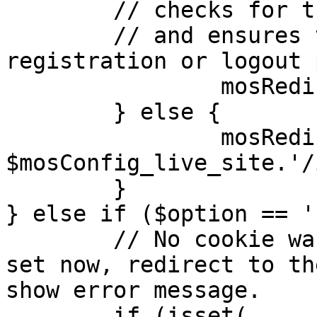
	// checks for the presence of a return url 

	// and ensures that this url is not the 
registration or logout 
		mosRedirect( $return );

	} else {

		mosRedirect( 
$mosConfig_live_site.'/
	}

} else if ($option == '
	// No cookie was set upon login. If it is 
set now, redirect to th
show error message.

	if (isset( 