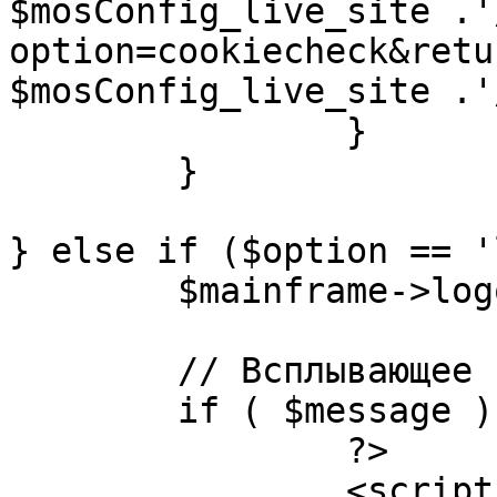
$mosConfig_live_site .'
option=cookiecheck&retu
$mosConfig_live_site .'
		}

	}

} else if ($option == '
	$mainframe->logout();

	// Всплывающее сообщение JS

	if ( $message ) {

		?>

		<script language="javascript" 