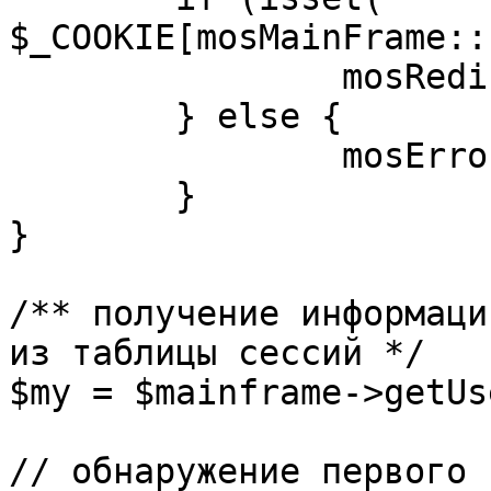
$_COOKIE[mosMainFrame::
		mosRedirect( $return );

	} else {

		mosErrorAlert( _ALERT_ENABLED );

	}

}

/** получение информаци
из таблицы сессий */

$my = $mainframe->getUs
// обнаружение первого 