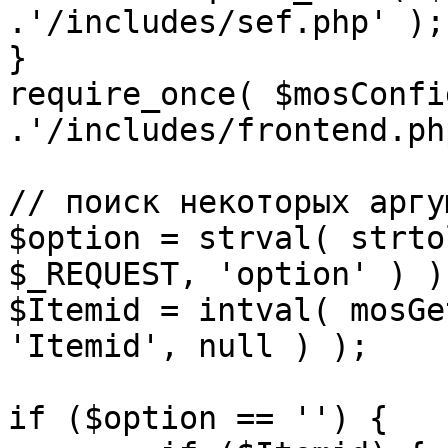
.'/includes/sef.php' );

}

require_once( $mosConfi
.'/includes/frontend.ph
// поиск некоторых аргу
$option = strval( strto
$_REQUEST, 'option' ) ) 
$Itemid = intval( mosGe
'Itemid', null ) );

if ($option == '') {
