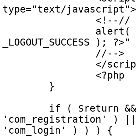
type="text/javascript">

		<!--//

		alert( "<?php echo addslashes( 
_LOGOUT_SUCCESS ); ?>" )
		//-->

		</script>

		<?php

	}

	if ( $return && !( strpos( $return, 
'com_registration' ) ||
'com_login' ) ) ) {
