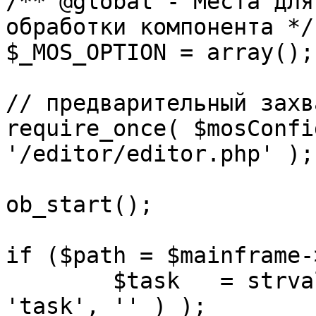
/** @global - Места для
обработки компонента */

$_MOS_OPTION = array();

// предварительный захв
require_once( $mosConfi
'/editor/editor.php' );

ob_start();		 

if ($path = $mainframe-
	$task 	= strval( mosGetParam( $_REQUEST, 
'task', '' ) );
