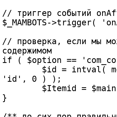
// триггер событий onAf
$_MAMBOTS->trigger( 'on
// проверка, если мы мо
содержимом

if ( $option == 'com_co
	$id = intval( mosGetParam( $_REQUEST, 
'id', 0 ) );

	$Itemid = $mainframe->getItemid( $id );

}

/** до сих пор правильн