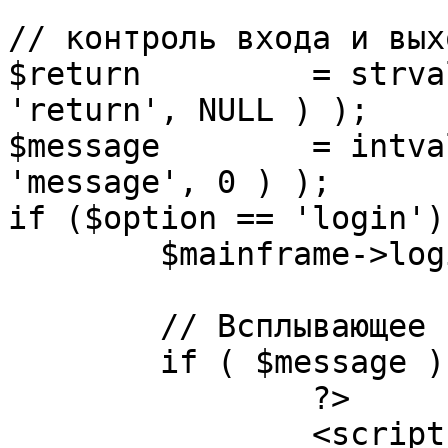
// контроль входа и вых
$return 	= strval( mosGetParam( $_REQUEST, 
'return', NULL ) );

$message 	= intval( mosGetParam( $_POST, 
'message', 0 ) );

if ($option == 'login') 
	$mainframe->login();

	// Всплывающее сообщение JS

	if ( $message ) {

		?>

		<script language="javascript" 