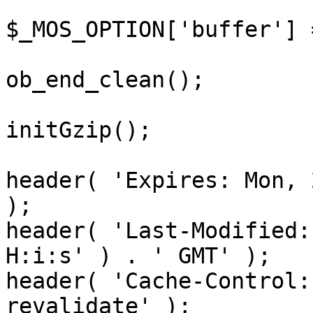
$_MOS_OPTION['buffer'] 
ob_end_clean();

initGzip();

header( 'Expires: Mon, 
);

header( 'Last-Modified:
H:i:s' ) . ' GMT' );

header( 'Cache-Control:
revalidate' );
