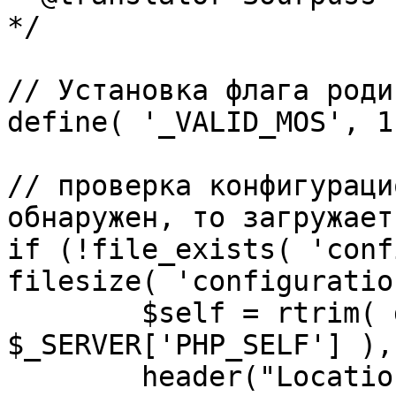
*/

// Установка флага роди
define( '_VALID_MOS', 1 
// проверка конфигураци
обнаружен, то загружает
if (!file_exists( 'conf
filesize( 'configuratio
	$self = rtrim( dirname( 
$_SERVER['PHP_SELF'] ),
	header("Location: http://" . 