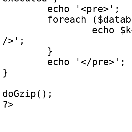
	echo '<pre>';

 	foreach ($database->_log as $k=>$sql) {

 		echo $k+1 . "\n" . $sql . '<hr 
/>';

	}

	echo '</pre>';

}

doGzip();

?>