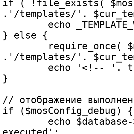
if ( !file_exists( $mos
.'/templates/'. $cur_te
	echo _TEMPLATE_WARN . $cur_template;

} else {

	require_once( $mosConfig_absolute_path 
.'/templates/'. $cur_te
	echo '<!-- '. time() .' -->';

}

// отображение выполнен
if ($mosConfig_debug) {

	echo $database->_ticker . ' queries 
executed';
