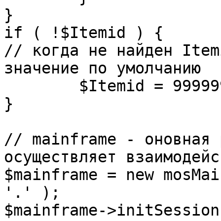
}

if ( !$Itemid ) {

// когда не найден Item
значение по умолчанию

	$Itemid = 99999999;

} 

// mainframe - оновная 
осуществляет взаимодейс
$mainframe = new mosMai
'.' );

$mainframe->initSession(