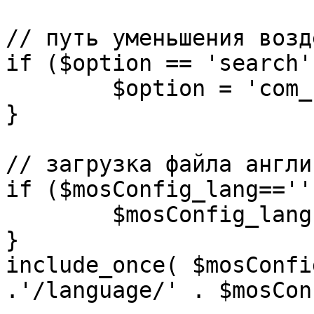
// путь уменьшения возд
if ($option == 'search')
	$option = 'com_search';

}

// загрузка файла англи
if ($mosConfig_lang=='')
	$mosConfig_lang = 'english';

}

include_once( $mosConfi
.'/language/' . $mosCon