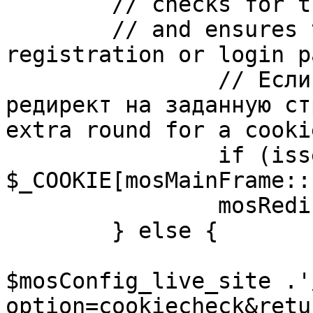
	// checks for the presence of a return url 

	// and ensures that this url is not the 
registration or login pa
		// Если sessioncookie существует, 
редирект на заданную ст
extra round for a cooki
		if (isset( 
$_COOKIE[mosMainFrame::
		mosRedirect( $return );

	} else {

			mosRedirect(
$mosConfig_live_site .'
option=cookiecheck&retu