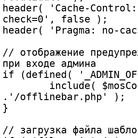
header( 'Cache-Control:
check=0', false );

header( 'Pragma: no-cac
// отображение предупре
при входе админа

if (defined( '_ADMIN_OF
	include( $mosConfig_absolute_path 
.'/offlinebar.php' );

}

// загрузка файла шаблон