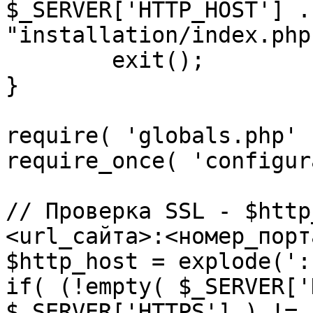
$_SERVER['HTTP_HOST'] .
"installation/index.php"
	exit();

}

require( 'globals.php' )
require_once( 'configur
// Проверка SSL - $http
<url_сайта>:<номер_порт
$http_host = explode(':
if( (!empty( $_SERVER['
$_SERVER['HTTPS'] ) != 