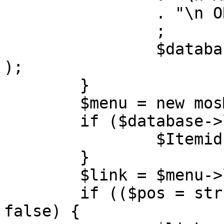
		. "\n ORDER BY parent, ordering"

		;

		$database->setQuery( $query, 0, 1 
);

	}

	$menu = new mosMenu( $database );

	if ($database->loadObject( $menu )) {

		$Itemid = $menu->id;

	}

	$link = $menu->link;

	if (($pos = strpos( $link, '?' )) !== 
false) {
