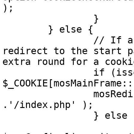
);

		}

	} else {

		// If a sessioncookie exists, 
redirect to the start p
extra round for a cooki
		if (isset( 
$_COOKIE[mosMainFrame::
		mosRedirect( $mosConfig_live_site 
.'/index.php' );

		} else {

			mosRedirect(