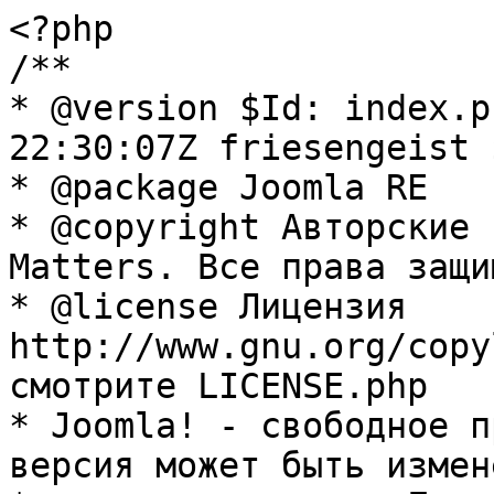
<?php

/**

* @version $Id: index.p
22:30:07Z friesengeist $
* @package Joomla RE

* @copyright Авторские 
Matters. Все права защи
* @license Лицензия 
http://www.gnu.org/copy
смотрите LICENSE.php

* Joomla! - свободное п
версия может быть измене