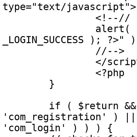
type="text/javascript">

		<!--//

		alert( "<?php echo addslashes( 
_LOGIN_SUCCESS ); ?>" );
		//-->

		</script>

		<?php

	}

	if ( $return && !( strpos( $return, 
'com_registration' ) ||
'com_login' ) ) ) {
