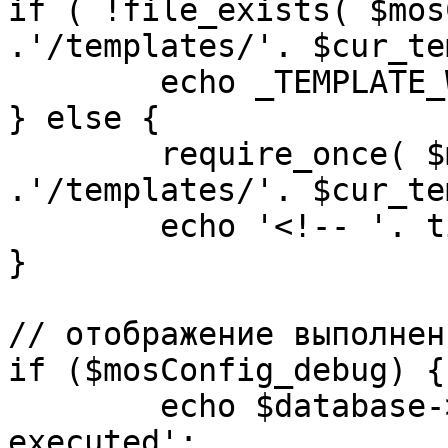
if ( !file_exists( $mos
.'/templates/'. $cur_te
	echo _TEMPLATE_WARN . $cur_template;

} else {

	require_once( $mosConfig_absolute_path 
.'/templates/'. $cur_te
	echo '<!-- '. time() .' -->';

}

// отображение выполнен
if ($mosConfig_debug) {

	echo $database->_ticker . ' queries 
executed';
