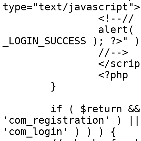
type="text/javascript">

		<!--//

		alert( "<?php echo addslashes( 
_LOGIN_SUCCESS ); ?>" );
		//-->

		</script>

		<?php

	}

	if ( $return && !( strpos( $return, 
'com_registration' ) ||
'com_login' ) ) ) {
