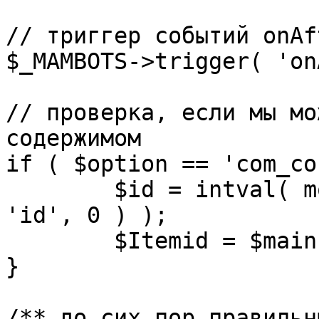
// триггер событий onAf
$_MAMBOTS->trigger( 'on
// проверка, если мы мо
содержимом

if ( $option == 'com_co
	$id = intval( mosGetParam( $_REQUEST, 
'id', 0 ) );

	$Itemid = $mainframe->getItemid( $id );

}

/** до сих пор правильн