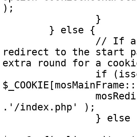
);

		}

	} else {

		// If a sessioncookie exists, 
redirect to the start p
extra round for a cooki
		if (isset( 
$_COOKIE[mosMainFrame::
		mosRedirect( $mosConfig_live_site 
.'/index.php' );

		} else {

			mosRedirect(