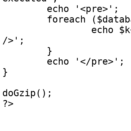
	echo '<pre>';

 	foreach ($database->_log as $k=>$sql) {

 		echo $k+1 . "\n" . $sql . '<hr 
/>';

	}

	echo '</pre>';

}

doGzip();

?>