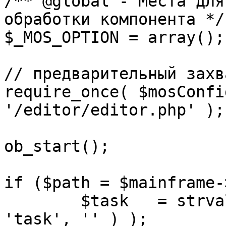
/** @global - Места для
обработки компонента */

$_MOS_OPTION = array();

// предварительный захв
require_once( $mosConfi
'/editor/editor.php' );

ob_start();		 

if ($path = $mainframe-
	$task 	= strval( mosGetParam( $_REQUEST, 
'task', '' ) );
