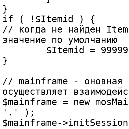
}

if ( !$Itemid ) {

// когда не найден Item
значение по умолчанию

	$Itemid = 99999999;

} 

// mainframe - оновная 
осуществляет взаимодейс
$mainframe = new mosMai
'.' );

$mainframe->initSession(