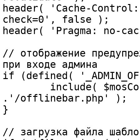
header( 'Cache-Control:
check=0', false );

header( 'Pragma: no-cac
// отображение предупре
при входе админа

if (defined( '_ADMIN_OF
	include( $mosConfig_absolute_path 
.'/offlinebar.php' );

}

// загрузка файла шаблон