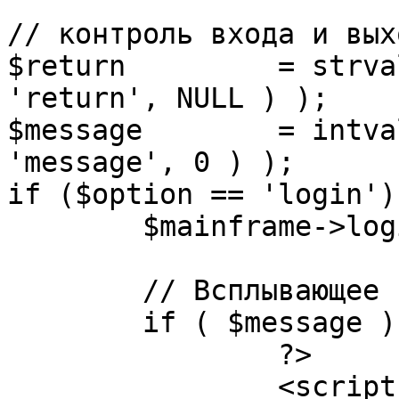
// контроль входа и вых
$return 	= strval( mosGetParam( $_REQUEST, 
'return', NULL ) );

$message 	= intval( mosGetParam( $_POST, 
'message', 0 ) );

if ($option == 'login') 
	$mainframe->login();

	// Всплывающее сообщение JS

	if ( $message ) {

		?>

		<script language="javascript" 