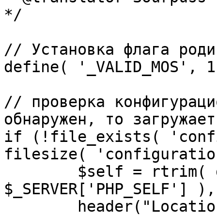
*/

// Установка флага роди
define( '_VALID_MOS', 1 
// проверка конфигураци
обнаружен, то загружает
if (!file_exists( 'conf
filesize( 'configuratio
	$self = rtrim( dirname( 
$_SERVER['PHP_SELF'] ),
	header("Location: http://" . 