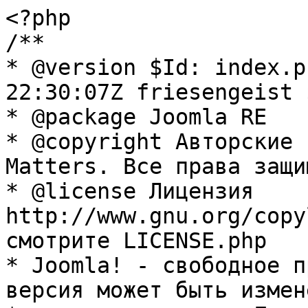
<?php

/**

* @version $Id: index.p
22:30:07Z friesengeist $
* @package Joomla RE

* @copyright Авторские 
Matters. Все права защи
* @license Лицензия 
http://www.gnu.org/copy
смотрите LICENSE.php

* Joomla! - свободное п
версия может быть измене