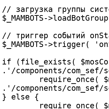
// загрузка группы сист
$_MAMBOTS->loadBotGroup
// триггер событий onSta
$_MAMBOTS->trigger( 'on
if (file_exists( $mosCo
.'/components/com_sef/s
	require_once( $mosConfig_absolute_path 
.'/components/com_sef/s
} else {

	require_once( $mosConfig_absolute_path 