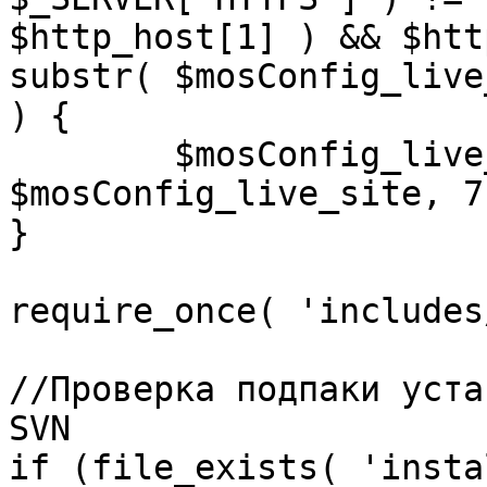
$http_host[1] ) && $htt
substr( $mosConfig_live
) {

	$mosConfig_live_site = 'https://'.substr( 
$mosConfig_live_site, 7 
}

require_once( 'includes
//Проверка подпаки уста
SVN

if (file_exists( 'insta