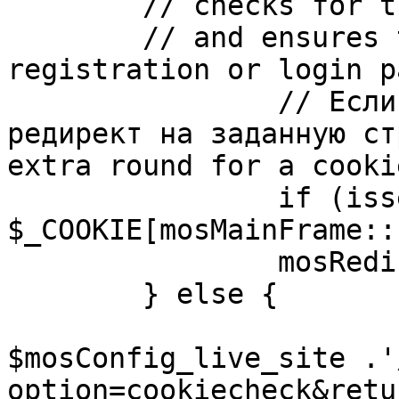
	// checks for the presence of a return url 

	// and ensures that this url is not the 
registration or login pa
		// Если sessioncookie существует, 
редирект на заданную ст
extra round for a cooki
		if (isset( 
$_COOKIE[mosMainFrame::
		mosRedirect( $return );

	} else {

			mosRedirect(
$mosConfig_live_site .'
option=cookiecheck&retu