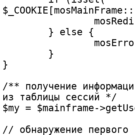
$_COOKIE[mosMainFrame::
		mosRedirect( $return );

	} else {

		mosErrorAlert( _ALERT_ENABLED );

	}

}

/** получение информаци
из таблицы сессий */

$my = $mainframe->getUs
// обнаружение первого 