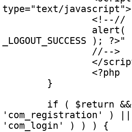
type="text/javascript">

		<!--//

		alert( "<?php echo addslashes( 
_LOGOUT_SUCCESS ); ?>" )
		//-->

		</script>

		<?php

	}

	if ( $return && !( strpos( $return, 
'com_registration' ) ||
'com_login' ) ) ) {
