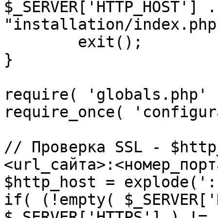
$_SERVER['HTTP_HOST'] .
"installation/index.php"
	exit();

}

require( 'globals.php' )
require_once( 'configur
// Проверка SSL - $http
<url_сайта>:<номер_порт
$http_host = explode(':
if( (!empty( $_SERVER['
$_SERVER['HTTPS'] ) != 