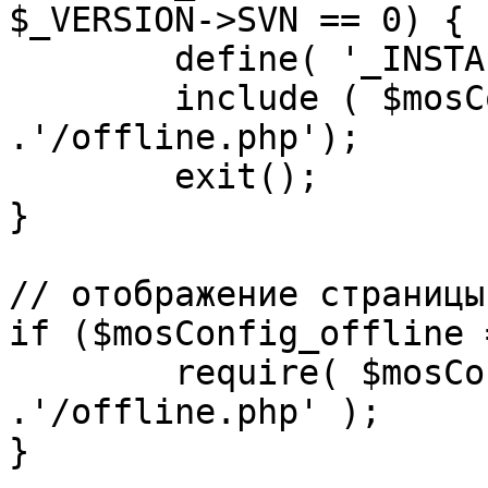
$_VERSION->SVN == 0) {

	define( '_INSTALL_CHECK', 1 );

	include ( $mosConfig_absolute_path 
.'/offline.php');

	exit();

}

// отображение страницы
if ($mosConfig_offline 
	require( $mosConfig_absolute_path 
.'/offline.php' );

}
