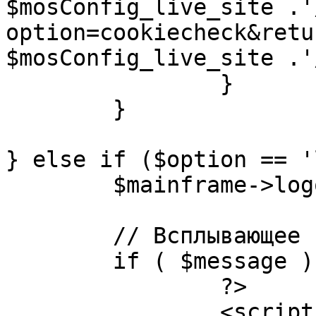
$mosConfig_live_site .'
option=cookiecheck&retu
$mosConfig_live_site .'
		}

	}

} else if ($option == '
	$mainframe->logout();

	// Всплывающее сообщение JS

	if ( $message ) {

		?>

		<script language="javascript" 