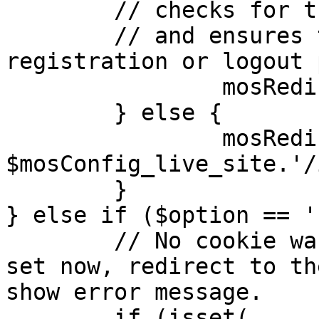
	// checks for the presence of a return url 

	// and ensures that this url is not the 
registration or logout 
		mosRedirect( $return );

	} else {

		mosRedirect( 
$mosConfig_live_site.'/
	}

} else if ($option == '
	// No cookie was set upon login. If it is 
set now, redirect to th
show error message.

	if (isset( 