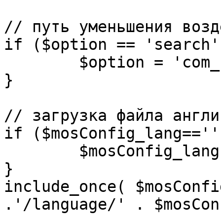
// путь уменьшения возд
if ($option == 'search')
	$option = 'com_search';

}

// загрузка файла англи
if ($mosConfig_lang=='')
	$mosConfig_lang = 'english';

}

include_once( $mosConfi
.'/language/' . $mosCon