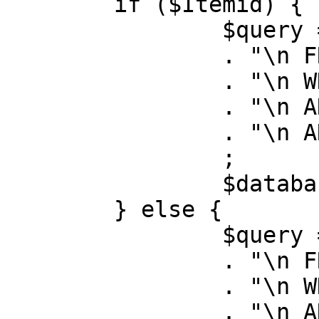
	if ($Itemid) {

		$query = "SELECT id, link"

		. "\n FROM #__menu"

		. "\n WHERE menutype = 'mainmenu'"

		. "\n AND id = " . (int) $Itemid

		. "\n AND published = 1"

		;

		$database->setQuery( $query );

	} else {

		$query = "SELECT id, link"

		. "\n FROM #__menu"

		. "\n WHERE menutype = 'mainmenu'"

		. "\n AND published = 1"
