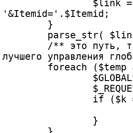
		$link = substr( $link, $pos+1 ). 
'&Itemid='.$Itemid;

	}

	parse_str( $link, $temp );

	/** это путь, требуется переделать для 
лучшего управления глоб
	foreach ($temp as $k=>$v) {

		$GLOBALS[$k] = $v;

		$_REQUEST[$k] = $v;

		if ($k == 'option') {

			$option = $v;
		}

	}
