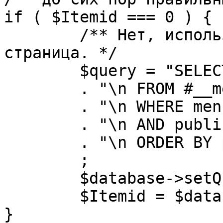
if ( $Itemid === 0 ) {

	/** Нет, используется именно главная 
страница. */

	$query = "SELECT id"

	. "\n FROM #__menu"

	. "\n WHERE menutype = 'mainmenu'"

	. "\n AND published = 1"

	. "\n ORDER BY parent, ordering"

	;

	$database->setQuery( $query, 0, 1 );

	$Itemid = $database->loadResult();

}
