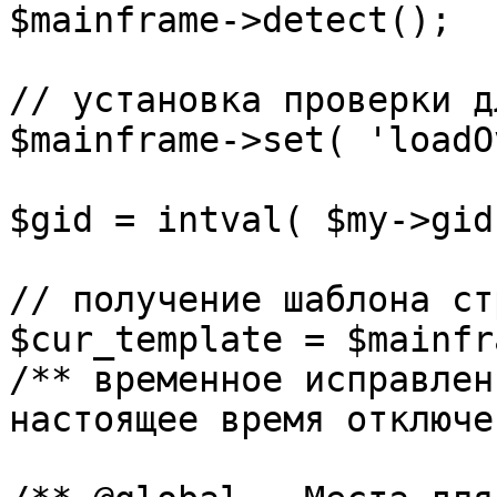
$mainframe->detect();

// установка проверки д
$mainframe->set( 'loadO
$gid = intval( $my->gid 
// получение шаблона ст
$cur_template = $mainfr
/** временное исправлен
настоящее время отключе