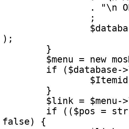
		. "\n ORDER BY parent, ordering"

		;

		$database->setQuery( $query, 0, 1 
);

	}

	$menu = new mosMenu( $database );

	if ($database->loadObject( $menu )) {

		$Itemid = $menu->id;

	}

	$link = $menu->link;

	if (($pos = strpos( $link, '?' )) !== 
false) {
