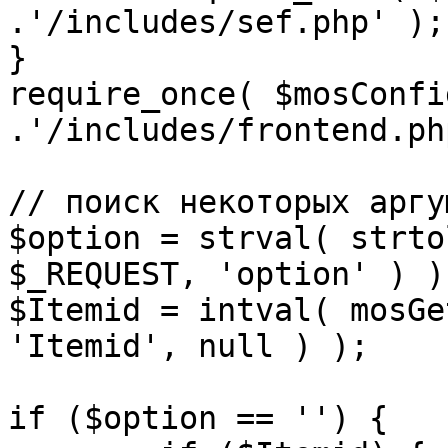
.'/includes/sef.php' );

}

require_once( $mosConfi
.'/includes/frontend.ph
// поиск некоторых аргу
$option = strval( strto
$_REQUEST, 'option' ) ) 
$Itemid = intval( mosGe
'Itemid', null ) );

if ($option == '') {
