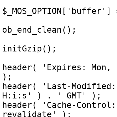
$_MOS_OPTION['buffer'] 
ob_end_clean();

initGzip();

header( 'Expires: Mon, 
);

header( 'Last-Modified:
H:i:s' ) . ' GMT' );

header( 'Cache-Control:
revalidate' );
