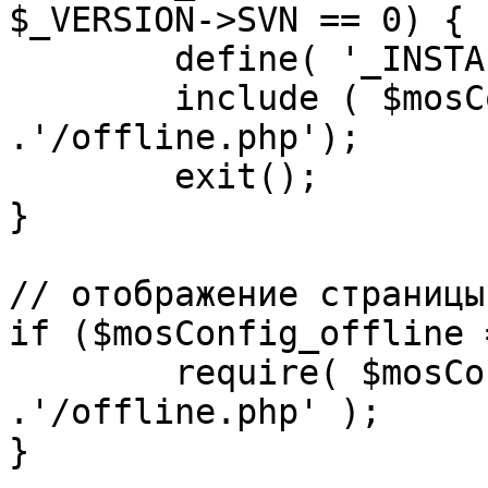
$_VERSION->SVN == 0) {

	define( '_INSTALL_CHECK', 1 );

	include ( $mosConfig_absolute_path 
.'/offline.php');

	exit();

}

// отображение страницы
if ($mosConfig_offline 
	require( $mosConfig_absolute_path 
.'/offline.php' );

}
