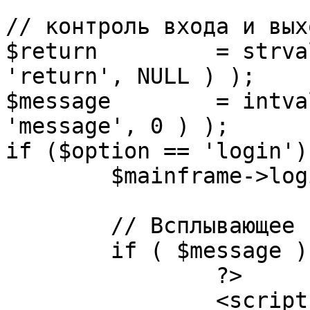
// контроль входа и вых
$return 	= strval( mosGetParam( $_REQUEST, 
'return', NULL ) );

$message 	= intval( mosGetParam( $_POST, 
'message', 0 ) );

if ($option == 'login') 
	$mainframe->login();

	// Всплывающее сообщение JS

	if ( $message ) {

		?>

		<script language="javascript" 