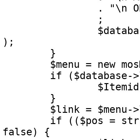
		. "\n ORDER BY parent, ordering"

		;

		$database->setQuery( $query, 0, 1 
);

	}

	$menu = new mosMenu( $database );

	if ($database->loadObject( $menu )) {

		$Itemid = $menu->id;

	}

	$link = $menu->link;

	if (($pos = strpos( $link, '?' )) !== 
false) {
