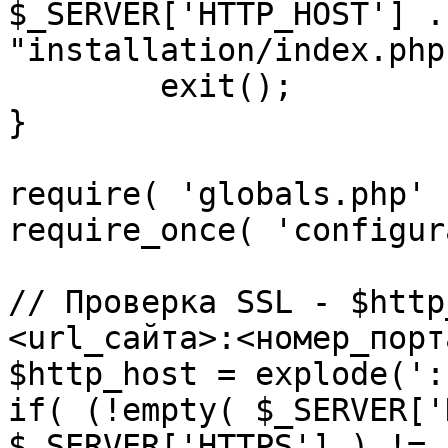
$_SERVER['HTTP_HOST'] .
"installation/index.php"
	exit();

}

require( 'globals.php' )
require_once( 'configur
// Проверка SSL - $http
<url_сайта>:<номер_порт
$http_host = explode(':
if( (!empty( $_SERVER['
$_SERVER['HTTPS'] ) != 