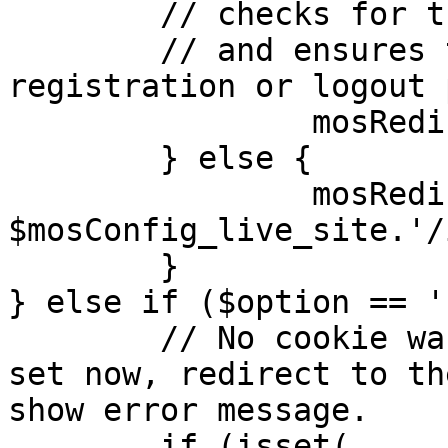
	// checks for the presence of a return url 

	// and ensures that this url is not the 
registration or logout 
		mosRedirect( $return );

	} else {

		mosRedirect( 
$mosConfig_live_site.'/
	}

} else if ($option == '
	// No cookie was set upon login. If it is 
set now, redirect to th
show error message.

	if (isset( 