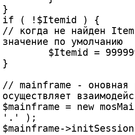
}

if ( !$Itemid ) {

// когда не найден Item
значение по умолчанию

	$Itemid = 99999999;

} 

// mainframe - оновная 
осуществляет взаимодейс
$mainframe = new mosMai
'.' );

$mainframe->initSession(