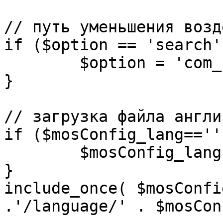
// путь уменьшения возд
if ($option == 'search')
	$option = 'com_search';

}

// загрузка файла англи
if ($mosConfig_lang=='')
	$mosConfig_lang = 'english';

}

include_once( $mosConfi
.'/language/' . $mosCon