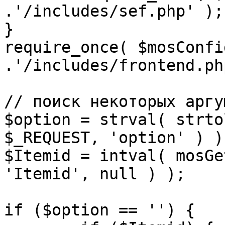
.'/includes/sef.php' );

}

require_once( $mosConfi
.'/includes/frontend.ph
// поиск некоторых аргу
$option = strval( strto
$_REQUEST, 'option' ) ) 
$Itemid = intval( mosGe
'Itemid', null ) );

if ($option == '') {
