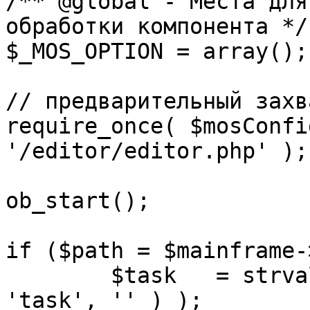
/** @global - Места для
обработки компонента */

$_MOS_OPTION = array();

// предварительный захв
require_once( $mosConfi
'/editor/editor.php' );

ob_start();		 

if ($path = $mainframe-
	$task 	= strval( mosGetParam( $_REQUEST, 
'task', '' ) );
