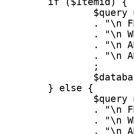
	if ($Itemid) {

		$query = "SELECT id, link"

		. "\n FROM #__menu"

		. "\n WHERE menutype = 'mainmenu'"

		. "\n AND id = " . (int) $Itemid

		. "\n AND published = 1"

		;

		$database->setQuery( $query );

	} else {

		$query = "SELECT id, link"

		. "\n FROM #__menu"

		. "\n WHERE menutype = 'mainmenu'"

		. "\n AND published = 1"
