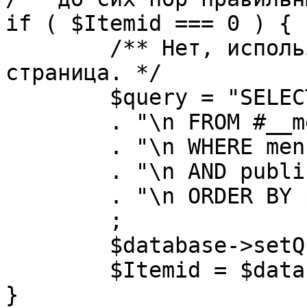
if ( $Itemid === 0 ) {

	/** Нет, используется именно главная 
страница. */

	$query = "SELECT id"

	. "\n FROM #__menu"

	. "\n WHERE menutype = 'mainmenu'"

	. "\n AND published = 1"

	. "\n ORDER BY parent, ordering"

	;

	$database->setQuery( $query, 0, 1 );

	$Itemid = $database->loadResult();

}
