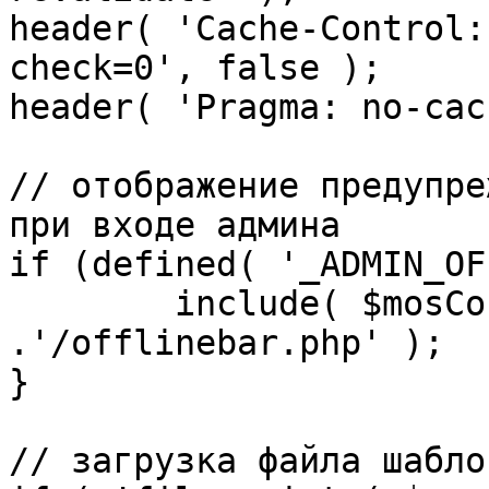
header( 'Cache-Control:
check=0', false );

header( 'Pragma: no-cac
// отображение предупре
при входе админа

if (defined( '_ADMIN_OF
	include( $mosConfig_absolute_path 
.'/offlinebar.php' );

}

// загрузка файла шаблон