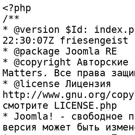
<?php

/**

* @version $Id: index.p
22:30:07Z friesengeist $
* @package Joomla RE

* @copyright Авторские 
Matters. Все права защи
* @license Лицензия 
http://www.gnu.org/copy
смотрите LICENSE.php

* Joomla! - свободное п
версия может быть измене