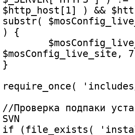
$http_host[1] ) && $htt
substr( $mosConfig_live
) {

	$mosConfig_live_site = 'https://'.substr( 
$mosConfig_live_site, 7 
}

require_once( 'includes
//Проверка подпаки уста
SVN

if (file_exists( 'insta