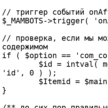
// триггер событий onAf
$_MAMBOTS->trigger( 'on
// проверка, если мы мо
содержимом

if ( $option == 'com_co
	$id = intval( mosGetParam( $_REQUEST, 
'id', 0 ) );

	$Itemid = $mainframe->getItemid( $id );

}

/** до сих пор правильн