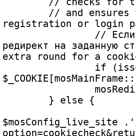
	// checks for the presence of a return url 

	// and ensures that this url is not the 
registration or login pa
		// Если sessioncookie существует, 
редирект на заданную ст
extra round for a cooki
		if (isset( 
$_COOKIE[mosMainFrame::
		mosRedirect( $return );

	} else {

			mosRedirect(
$mosConfig_live_site .'
option=cookiecheck&retu