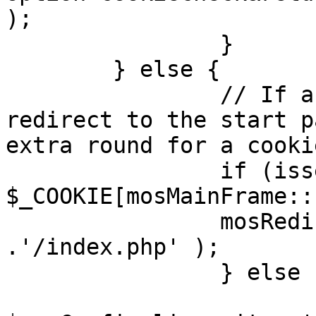
);

		}

	} else {

		// If a sessioncookie exists, 
redirect to the start p
extra round for a cooki
		if (isset( 
$_COOKIE[mosMainFrame::
		mosRedirect( $mosConfig_live_site 
.'/index.php' );

		} else {

			mosRedirect(