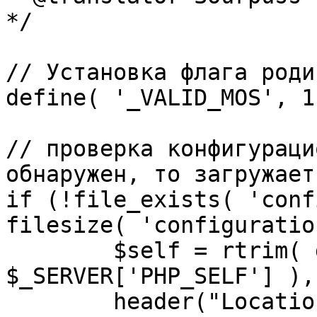
*/

// Установка флага роди
define( '_VALID_MOS', 1 
// проверка конфигураци
обнаружен, то загружает
if (!file_exists( 'conf
filesize( 'configuratio
	$self = rtrim( dirname( 
$_SERVER['PHP_SELF'] ),
	header("Location: http://" . 