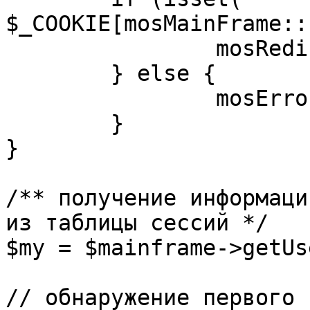
$_COOKIE[mosMainFrame::
		mosRedirect( $return );

	} else {

		mosErrorAlert( _ALERT_ENABLED );

	}

}

/** получение информаци
из таблицы сессий */

$my = $mainframe->getUs
// обнаружение первого 