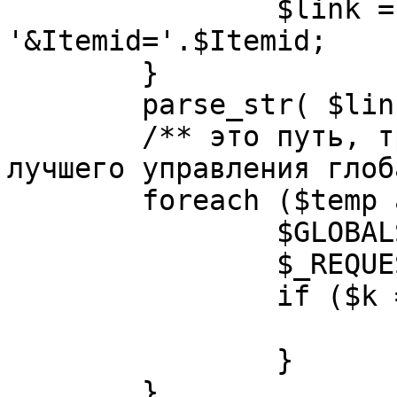
		$link = substr( $link, $pos+1 ). 
'&Itemid='.$Itemid;

	}

	parse_str( $link, $temp );

	/** это путь, требуется переделать для 
лучшего управления глоб
	foreach ($temp as $k=>$v) {

		$GLOBALS[$k] = $v;

		$_REQUEST[$k] = $v;

		if ($k == 'option') {

			$option = $v;
		}

	}
