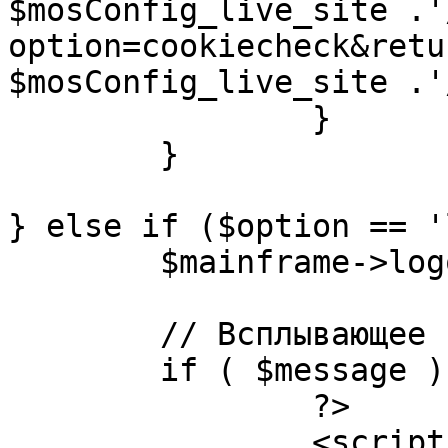
$mosConfig_live_site .'
option=cookiecheck&retu
$mosConfig_live_site .'
		}

	}

} else if ($option == '
	$mainframe->logout();

	// Всплывающее сообщение JS

	if ( $message ) {

		?>

		<script language="javascript" 