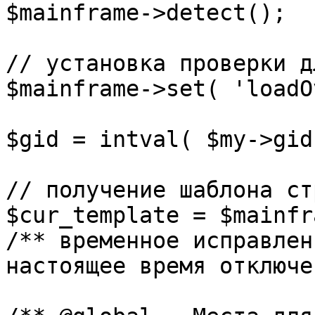
$mainframe->detect();

// установка проверки д
$mainframe->set( 'loadO
$gid = intval( $my->gid 
// получение шаблона ст
$cur_template = $mainfr
/** временное исправлен
настоящее время отключе