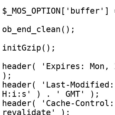
$_MOS_OPTION['buffer'] 
ob_end_clean();

initGzip();

header( 'Expires: Mon, 
);

header( 'Last-Modified:
H:i:s' ) . ' GMT' );

header( 'Cache-Control:
revalidate' );
