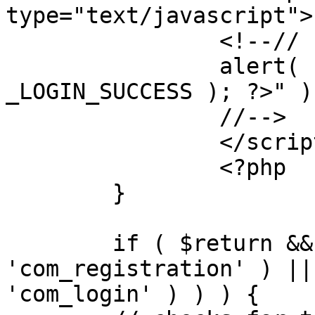
type="text/javascript">

		<!--//

		alert( "<?php echo addslashes( 
_LOGIN_SUCCESS ); ?>" );
		//-->

		</script>

		<?php

	}

	if ( $return && !( strpos( $return, 
'com_registration' ) ||
'com_login' ) ) ) {
