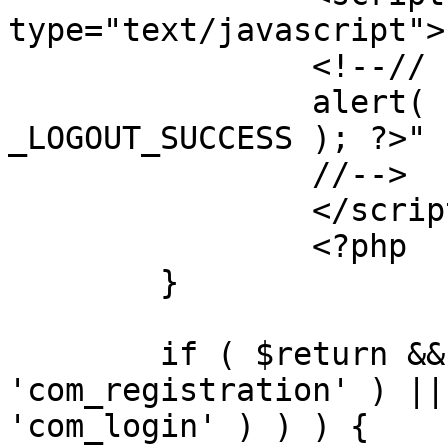
type="text/javascript">

		<!--//

		alert( "<?php echo addslashes( 
_LOGOUT_SUCCESS ); ?>" )
		//-->

		</script>

		<?php

	}

	if ( $return && !( strpos( $return, 
'com_registration' ) ||
'com_login' ) ) ) {
