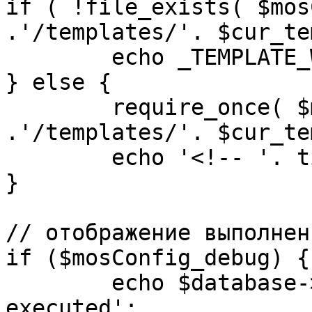
if ( !file_exists( $mos
.'/templates/'. $cur_te
	echo _TEMPLATE_WARN . $cur_template;

} else {

	require_once( $mosConfig_absolute_path 
.'/templates/'. $cur_te
	echo '<!-- '. time() .' -->';

}

// отображение выполнен
if ($mosConfig_debug) {

	echo $database->_ticker . ' queries 
executed';
