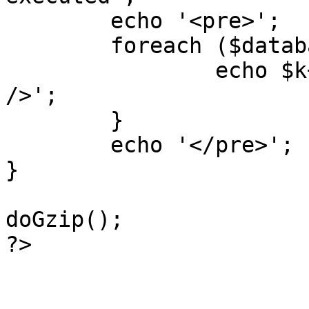
	echo '<pre>';

 	foreach ($database->_log as $k=>$sql) {

 		echo $k+1 . "\n" . $sql . '<hr 
/>';

	}

	echo '</pre>';

}

doGzip();

?>