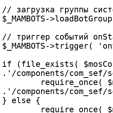
// загрузка группы сист
$_MAMBOTS->loadBotGroup
// триггер событий onSta
$_MAMBOTS->trigger( 'on
if (file_exists( $mosCo
.'/components/com_sef/s
	require_once( $mosConfig_absolute_path 
.'/components/com_sef/s
} else {

	require_once( $mosConfig_absolute_path 