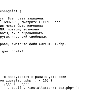
esengeist $

rs. Все права защищены.

l GNU/GPL, смотрите LICENSE.php

ия может быть изменена

NU, поэтому возможно

боты, лицензированного

ругих лицензий свободных 

раве, смотрите файл COPYRIGHT.php.

 дом Joomla!

 то загружается страница установки

onfiguration.php' ) < 10) {
