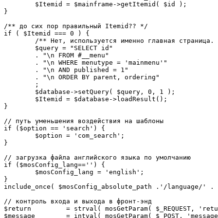
	$Itemid = $mainframe->getItemid( $id );

}

/** до сих пор правильный Itemid?? */

if ( $Itemid === 0 ) {

	/** Нет, используется именно главная страница. */

	$query = "SELECT id"

	. "\n FROM #__menu"

	. "\n WHERE menutype = 'mainmenu'"

	. "\n AND published = 1"

	. "\n ORDER BY parent, ordering"

	;

	$database->setQuery( $query, 0, 1 );

	$Itemid = $database->loadResult();

}

// путь уменьшения воздействия на шаблоны

if ($option == 'search') {

	$option = 'com_search';

}

// загрузка файла английского языка по умолчанию

if ($mosConfig_lang=='') {

	$mosConfig_lang = 'english';

}

include_once( $mosConfig_absolute_path .'/language/' . 
// контроль входа и выхода в фронт-энд 

$return 	= strval( mosGetParam( $_REQUEST, 'return', NULL ) );

$message 	= intval( mosGetParam( $_POST, 'message', 0 ) );
