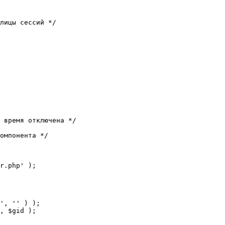
лицы сессий */

 время отключена */

омпонента */

r.php' );
