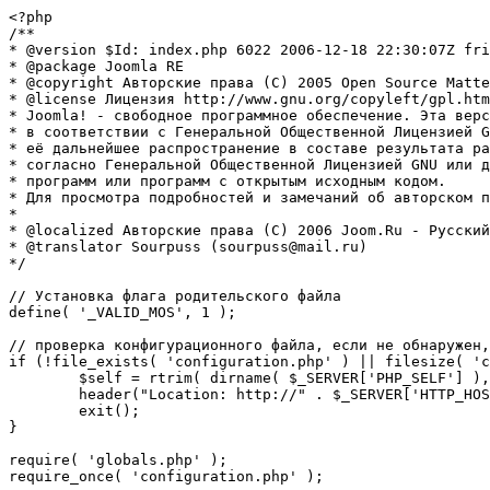
<?php

/**

* @version $Id: index.php 6022 2006-12-18 22:30:07Z fri
* @package Joomla RE

* @copyright Авторские права (C) 2005 Open Source Matte
* @license Лицензия http://www.gnu.org/copyleft/gpl.htm
* Joomla! - свободное программное обеспечение. Эта верс
* в соответствии с Генеральной Общественной Лицензией G
* её дальнейшее распространение в составе результата ра
* согласно Генеральной Общественной Лицензией GNU или д
* программ или программ с открытым исходным кодом.

* Для просмотра подробностей и замечаний об авторском п
* 

* @localized Авторские права (C) 2006 Joom.Ru - Русский
* @translator Sourpuss (sourpuss@mail.ru)

*/

// Установка флага родительского файла 

define( '_VALID_MOS', 1 );

// проверка конфигурационного файла, если не обнаружен,
if (!file_exists( 'configuration.php' ) || filesize( 'c
	$self = rtrim( dirname( $_SERVER['PHP_SELF'] ), '/\\' ) . '/';

	header("Location: http://" . $_SERVER['HTTP_HOST'] . $self . "installation/index.php" );

	exit();

}

require( 'globals.php' );

require_once( 'configuration.php' );
