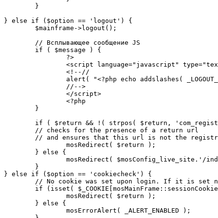
	}

} else if ($option == 'logout') {

	$mainframe->logout();

	// Всплывающее сообщение JS

	if ( $message ) {

		?>

		<script language="javascript" type="text/javascript">

		<!--//

		alert( "<?php echo addslashes( _LOGOUT_SUCCESS ); ?>" );

		//-->

		</script>

		<?php

	}

	if ( $return && !( strpos( $return, 'com_registration' ) || strpos( $return, 'com_login' ) ) ) {

	// checks for the presence of a return url 

	// and ensures that this url is not the registration or logout pages

		mosRedirect( $return );

	} else {

		mosRedirect( $mosConfig_live_site.'/index.php' );

	}

} else if ($option == 'cookiecheck') {

	// No cookie was set upon login. If it is set now, redirect to the given page. Otherwise, show error message.

	if (isset( $_COOKIE[mosMainFrame::sessionCookieName()] )) {

		mosRedirect( $return );

	} else {

		mosErrorAlert( _ALERT_ENABLED );

	}
