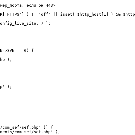
мер_порта, если он 443>

R['HTTPS'] ) != 'off' || isset( $http_host[1] ) && $http
N->SVN == 0) {

/com_sef/sef.php' )) {
