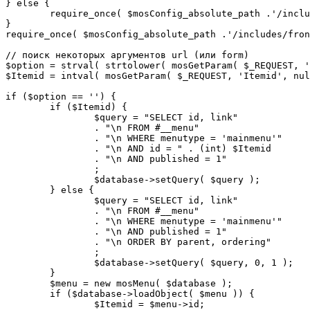
} else {

	require_once( $mosConfig_absolute_path .'/includes/sef.php' );

}

require_once( $mosConfig_absolute_path .'/includes/fron
// поиск некоторых аргументов url (или form)

$option = strval( strtolower( mosGetParam( $_REQUEST, '
$Itemid = intval( mosGetParam( $_REQUEST, 'Itemid', nul
if ($option == '') {

	if ($Itemid) {

		$query = "SELECT id, link"

		. "\n FROM #__menu"

		. "\n WHERE menutype = 'mainmenu'"

		. "\n AND id = " . (int) $Itemid

		. "\n AND published = 1"

		;

		$database->setQuery( $query );

	} else {

		$query = "SELECT id, link"

		. "\n FROM #__menu"

		. "\n WHERE menutype = 'mainmenu'"

		. "\n AND published = 1"

		. "\n ORDER BY parent, ordering"

		;

		$database->setQuery( $query, 0, 1 );

	}

	$menu = new mosMenu( $database );

	if ($database->loadObject( $menu )) {

		$Itemid = $menu->id;
