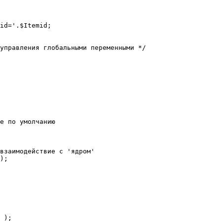
е по умолчанию

взаимодействие с 'ядром'

);
