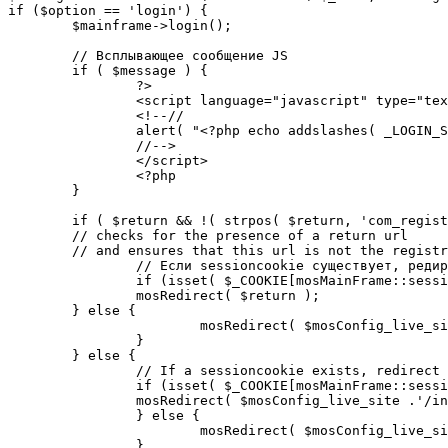
if ($option == 'login') {

	$mainframe->login();

	// Всплывающее сообщение JS

	if ( $message ) {

		?>

		<script language="javascript" type="text/javascript">

		<!--//

		alert( "<?php echo addslashes( _LOGIN_SUCCESS ); ?>" );

		//-->

		</script>

		<?php

	}

	if ( $return && !( strpos( $return, 'com_registration' ) || strpos( $return, 'com_login' ) ) ) {

	// checks for the presence of a return url 

	// and ensures that this url is not the registration or login pages

		// Если sessioncookie существует, редирект на заданную страницу. Otherwise, take an extra round for a cookiecheck

		if (isset( $_COOKIE[mosMainFrame::sessionCookieName()] )) {

		mosRedirect( $return );

	} else {

			mosRedirect( $mosConfig_live_site .'/index.php?option=cookiecheck&return=' . urlencode( $return ) );

		}

	} else {

		// If a sessioncookie exists, redirect to the start page. Otherwise, take an extra round for a cookiecheck

		if (isset( $_COOKIE[mosMainFrame::sessionCookieName()] )) {

		mosRedirect( $mosConfig_live_site .'/index.php' );

		} else {

			mosRedirect( $mosConfig_live_site .'/index.php?option=cookiecheck&return=' . urlencode( $mosConfig_live_site .'/index.php' ) );

		}
