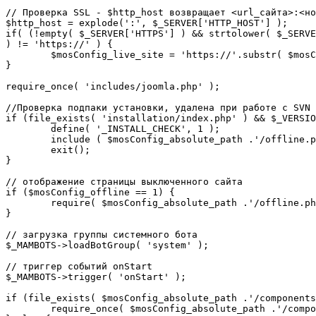
// Проверка SSL - $http_host возвращает <url_сайта>:<но
$http_host = explode(':', $_SERVER['HTTP_HOST'] );

if( (!empty( $_SERVER['HTTPS'] ) && strtolower( $_SERVE
) != 'https://' ) {

	$mosConfig_live_site = 'https://'.substr( $mosConfig_live_site, 7 );

}

require_once( 'includes/joomla.php' );

//Проверка подпаки установки, удалена при работе с SVN

if (file_exists( 'installation/index.php' ) && $_VERSIO
	define( '_INSTALL_CHECK', 1 );

	include ( $mosConfig_absolute_path .'/offline.php');

	exit();

}

// отображение страницы выключенного сайта

if ($mosConfig_offline == 1) {

	require( $mosConfig_absolute_path .'/offline.php' );

}

// загрузка группы системного бота

$_MAMBOTS->loadBotGroup( 'system' );

// триггер событий onStart

$_MAMBOTS->trigger( 'onStart' );

if (file_exists( $mosConfig_absolute_path .'/components
	require_once( $mosConfig_absolute_path .'/components/com_sef/sef.php' );
