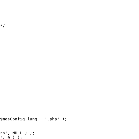
$mosConfig_lang . '.php' );
