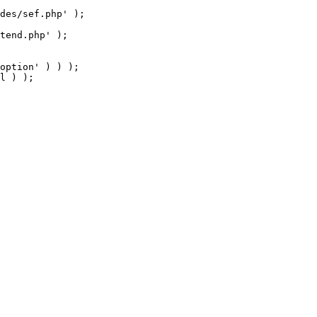
tend.php' );

option' ) ) );

l ) );
