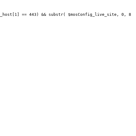
_host[1] == 443) && substr( $mosConfig_live_site, 0, 8 