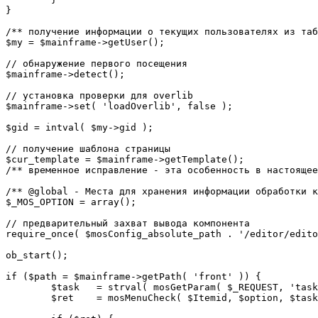
}

/** получение информации о текущих пользователях из таб
$my = $mainframe->getUser();

// обнаружение первого посещения

$mainframe->detect();

// установка проверки для overlib

$mainframe->set( 'loadOverlib', false );

$gid = intval( $my->gid );

// получение шаблона страницы

$cur_template = $mainframe->getTemplate();

/** временное исправление - эта особенность в настоящее
/** @global - Места для хранения информации обработки к
$_MOS_OPTION = array();

// предварительный захват вывода компонента

require_once( $mosConfig_absolute_path . '/editor/edito
ob_start();		 

if ($path = $mainframe->getPath( 'front' )) {

	$task 	= strval( mosGetParam( $_REQUEST, 'task', '' ) );

	$ret 	= mosMenuCheck( $Itemid, $option, $task, $gid );
