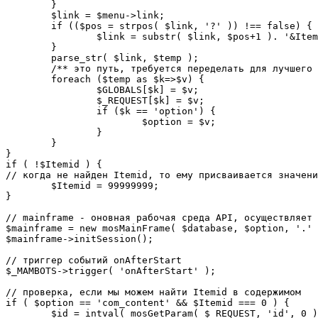
	}

	$link = $menu->link;

	if (($pos = strpos( $link, '?' )) !== false) {

		$link = substr( $link, $pos+1 ). '&Itemid='.$Itemid;

	}

	parse_str( $link, $temp );

	/** это путь, требуется переделать для лучшего управления глобальными переменными */

	foreach ($temp as $k=>$v) {

		$GLOBALS[$k] = $v;

		$_REQUEST[$k] = $v;

		if ($k == 'option') {

			$option = $v;

		}

	}

}

if ( !$Itemid ) {

// когда не найден Itemid, то ему присваивается значени
	$Itemid = 99999999;

} 

// mainframe - оновная рабочая среда API, осуществляет 
$mainframe = new mosMainFrame( $database, $option, '.' 
$mainframe->initSession();

// триггер событий onAfterStart

$_MAMBOTS->trigger( 'onAfterStart' );

// проверка, если мы можем найти Itemid в содержимом

if ( $option == 'com_content' && $Itemid === 0 ) {

	$id = intval( mosGetParam( $_REQUEST, 'id', 0 ) );
