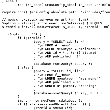
} else {

	require_once( $mosConfig_absolute_path .'/includes/sef.php' );

}

require_once( $mosConfig_absolute_path .'/includes/fron
// поиск некоторых аргументов url (или form)

$option = strval( strtolower( mosGetParam( $_REQUEST, '
$Itemid = intval( mosGetParam( $_REQUEST, 'Itemid', nul
if ($option == '') {

	if ($Itemid) {

		$query = "SELECT id, link"

		. "\n FROM #__menu"

		. "\n WHERE menutype = 'mainmenu'"

		. "\n AND id = " . (int) $Itemid

		. "\n AND published = 1"

		;

		$database->setQuery( $query );

	} else {

		$query = "SELECT id, link"

		. "\n FROM #__menu"

		. "\n WHERE menutype = 'mainmenu'"

		. "\n AND published = 1"

		. "\n ORDER BY parent, ordering"

		;

		$database->setQuery( $query, 0, 1 );

	}

	$menu = new mosMenu( $database );

	if ($database->loadObject( $menu )) {

		$Itemid = $menu->id;
