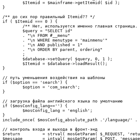
	$Itemid = $mainframe->getItemid( $id );

}

/** до сих пор правильный Itemid?? */

if ( $Itemid === 0 ) {

	/** Нет, используется именно главная страница. */

	$query = "SELECT id"

	. "\n FROM #__menu"

	. "\n WHERE menutype = 'mainmenu'"

	. "\n AND published = 1"

	. "\n ORDER BY parent, ordering"

	;

	$database->setQuery( $query, 0, 1 );

	$Itemid = $database->loadResult();

}

// путь уменьшения воздействия на шаблоны

if ($option == 'search') {

	$option = 'com_search';

}

// загрузка файла английского языка по умолчанию

if ($mosConfig_lang=='') {

	$mosConfig_lang = 'english';

}

include_once( $mosConfig_absolute_path .'/language/' . 
// контроль входа и выхода в фронт-энд 

$return 	= strval( mosGetParam( $_REQUEST, 'return', NULL ) );

$message 	= intval( mosGetParam( $_POST, 'message', 0 ) );
