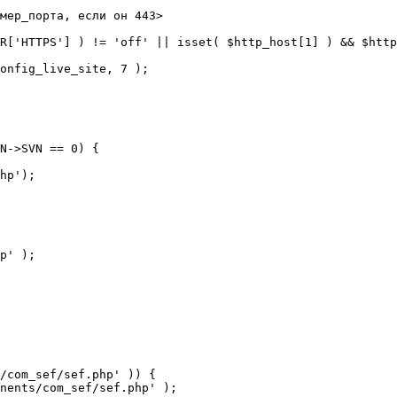
мер_порта, если он 443>

R['HTTPS'] ) != 'off' || isset( $http_host[1] ) && $http
N->SVN == 0) {

/com_sef/sef.php' )) {
