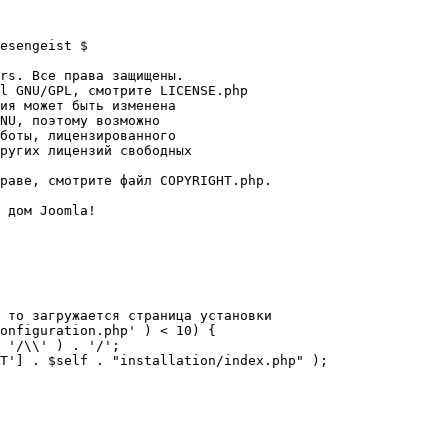
esengeist $

rs. Все права защищены.

l GNU/GPL, смотрите LICENSE.php

ия может быть изменена

NU, поэтому возможно

боты, лицензированного

ругих лицензий свободных 

раве, смотрите файл COPYRIGHT.php.

 дом Joomla!

 то загружается страница установки

onfiguration.php' ) < 10) {
