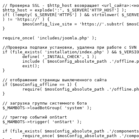
// Проверка SSL - $http_host возвращает <url_сайта>:<но
$http_host = explode(':', $_SERVER['HTTP_HOST'] );

if( (!empty( $_SERVER['HTTPS'] ) && strtolower( $_SERVE
) != 'https://' ) {

	$mosConfig_live_site = 'https://'.substr( $mosConfig_live_site, 7 );

}

require_once( 'includes/joomla.php' );

//Проверка подпаки установки, удалена при работе с SVN

if (file_exists( 'installation/index.php' ) && $_VERSIO
	define( '_INSTALL_CHECK', 1 );

	include ( $mosConfig_absolute_path .'/offline.php');

	exit();

}

// отображение страницы выключенного сайта

if ($mosConfig_offline == 1) {

	require( $mosConfig_absolute_path .'/offline.php' );

}

// загрузка группы системного бота

$_MAMBOTS->loadBotGroup( 'system' );

// триггер событий onStart

$_MAMBOTS->trigger( 'onStart' );

if (file_exists( $mosConfig_absolute_path .'/components
	require_once( $mosConfig_absolute_path .'/components/com_sef/sef.php' );
