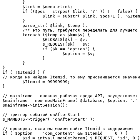
	}

	$link = $menu->link;

	if (($pos = strpos( $link, '?' )) !== false) {

		$link = substr( $link, $pos+1 ). '&Itemid='.$Itemid;

	}

	parse_str( $link, $temp );

	/** это путь, требуется переделать для лучшего управления глобальными переменными */

	foreach ($temp as $k=>$v) {

		$GLOBALS[$k] = $v;

		$_REQUEST[$k] = $v;

		if ($k == 'option') {

			$option = $v;

		}

	}

}

if ( !$Itemid ) {

// когда не найден Itemid, то ему присваивается значени
	$Itemid = 99999999;

} 

// mainframe - оновная рабочая среда API, осуществляет 
$mainframe = new mosMainFrame( $database, $option, '.' 
$mainframe->initSession();

// триггер событий onAfterStart

$_MAMBOTS->trigger( 'onAfterStart' );

// проверка, если мы можем найти Itemid в содержимом

if ( $option == 'com_content' && $Itemid === 0 ) {

	$id = intval( mosGetParam( $_REQUEST, 'id', 0 ) );
