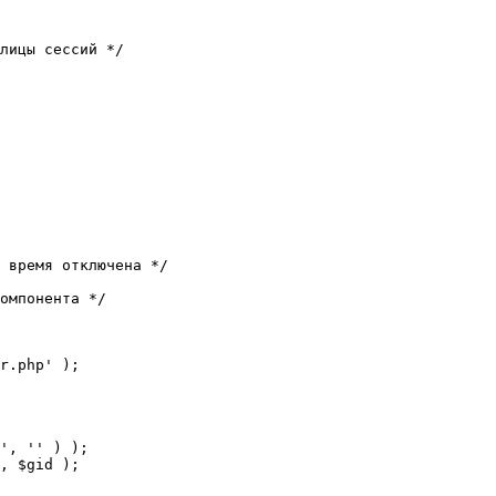
лицы сессий */

 время отключена */

омпонента */

r.php' );
