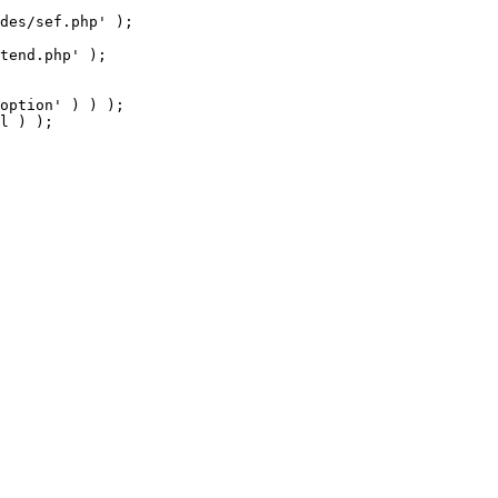
tend.php' );

option' ) ) );

l ) );
