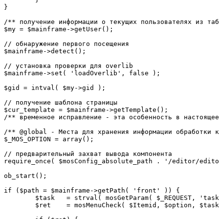
}

/** получение информации о текущих пользователях из таб
$my = $mainframe->getUser();

// обнаружение первого посещения

$mainframe->detect();

// установка проверки для overlib

$mainframe->set( 'loadOverlib', false );

$gid = intval( $my->gid );

// получение шаблона страницы

$cur_template = $mainframe->getTemplate();

/** временное исправление - эта особенность в настоящее
/** @global - Места для хранения информации обработки к
$_MOS_OPTION = array();

// предварительный захват вывода компонента

require_once( $mosConfig_absolute_path . '/editor/edito
ob_start();		 

if ($path = $mainframe->getPath( 'front' )) {

	$task 	= strval( mosGetParam( $_REQUEST, 'task', '' ) );

	$ret 	= mosMenuCheck( $Itemid, $option, $task, $gid );
