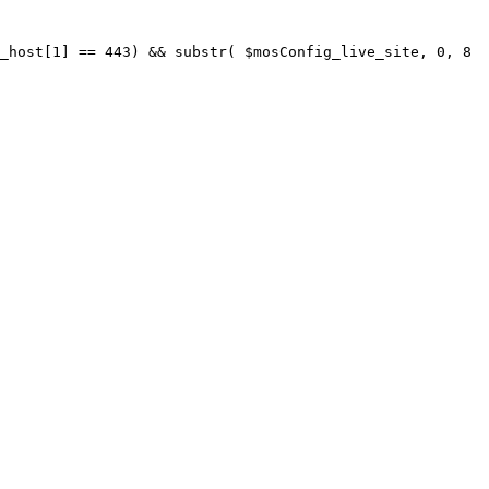
_host[1] == 443) && substr( $mosConfig_live_site, 0, 8 