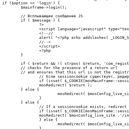
if ($option == 'login') {

	$mainframe->login();

	// Всплывающее сообщение JS

	if ( $message ) {

		?>

		<script language="javascript" type="text/javascript">

		<!--//

		alert( "<?php echo addslashes( _LOGIN_SUCCESS ); ?>" );

		//-->

		</script>

		<?php

	}

	if ( $return && !( strpos( $return, 'com_registration' ) || strpos( $return, 'com_login' ) ) ) {

	// checks for the presence of a return url 

	// and ensures that this url is not the registration or login pages

		// Если sessioncookie существует, редирект на заданную страницу. Otherwise, take an extra round for a cookiecheck

		if (isset( $_COOKIE[mosMainFrame::sessionCookieName()] )) {

		mosRedirect( $return );

	} else {

			mosRedirect( $mosConfig_live_site .'/index.php?option=cookiecheck&return=' . urlencode( $return ) );

		}

	} else {

		// If a sessioncookie exists, redirect to the start page. Otherwise, take an extra round for a cookiecheck

		if (isset( $_COOKIE[mosMainFrame::sessionCookieName()] )) {

		mosRedirect( $mosConfig_live_site .'/index.php' );

		} else {

			mosRedirect( $mosConfig_live_site .'/index.php?option=cookiecheck&return=' . urlencode( $mosConfig_live_site .'/index.php' ) );

		}
