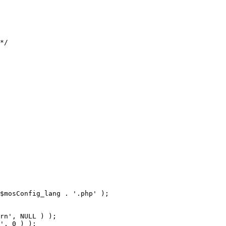
$mosConfig_lang . '.php' );
