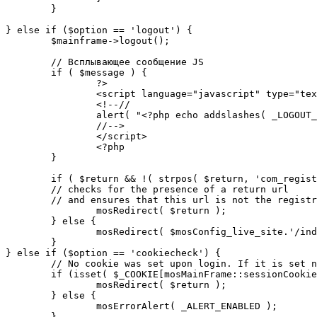
	}

} else if ($option == 'logout') {

	$mainframe->logout();

	// Всплывающее сообщение JS

	if ( $message ) {

		?>

		<script language="javascript" type="text/javascript">

		<!--//

		alert( "<?php echo addslashes( _LOGOUT_SUCCESS ); ?>" );

		//-->

		</script>

		<?php

	}

	if ( $return && !( strpos( $return, 'com_registration' ) || strpos( $return, 'com_login' ) ) ) {

	// checks for the presence of a return url 

	// and ensures that this url is not the registration or logout pages

		mosRedirect( $return );

	} else {

		mosRedirect( $mosConfig_live_site.'/index.php' );

	}

} else if ($option == 'cookiecheck') {

	// No cookie was set upon login. If it is set now, redirect to the given page. Otherwise, show error message.

	if (isset( $_COOKIE[mosMainFrame::sessionCookieName()] )) {

		mosRedirect( $return );

	} else {

		mosErrorAlert( _ALERT_ENABLED );

	}
