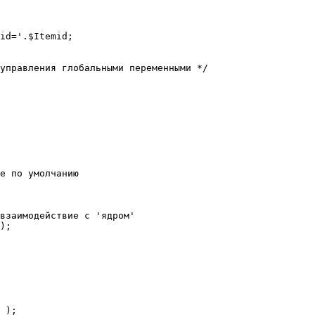
е по умолчанию

взаимодействие с 'ядром'

);
