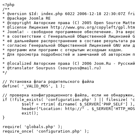
<?php

/**

* @version $Id: index.php 6022 2006-12-18 22:30:07Z fri
* @package Joomla RE

* @copyright Авторские права (C) 2005 Open Source Matte
* @license Лицензия http://www.gnu.org/copyleft/gpl.htm
* Joomla! - свободное программное обеспечение. Эта верс
* в соответствии с Генеральной Общественной Лицензией G
* её дальнейшее распространение в составе результата ра
* согласно Генеральной Общественной Лицензией GNU или д
* программ или программ с открытым исходным кодом.

* Для просмотра подробностей и замечаний об авторском п
* 

* @localized Авторские права (C) 2006 Joom.Ru - Русский
* @translator Sourpuss (sourpuss@mail.ru)

*/

// Установка флага родительского файла 

define( '_VALID_MOS', 1 );

// проверка конфигурационного файла, если не обнаружен,
if (!file_exists( 'configuration.php' ) || filesize( 'c
	$self = rtrim( dirname( $_SERVER['PHP_SELF'] ), '/\\' ) . '/';

	header("Location: http://" . $_SERVER['HTTP_HOST'] . $self . "installation/index.php" );

	exit();

}

require( 'globals.php' );

require_once( 'configuration.php' );
